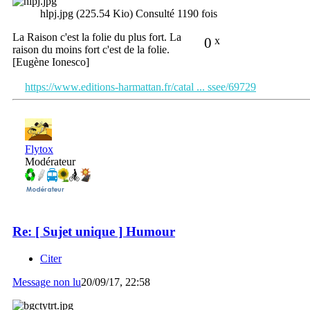
hlpj.jpg (225.54 Kio) Consulté 1190 fois
La Raison c'est la folie du plus fort. La
0
x
raison du moins fort c'est de la folie.
[Eugène Ionesco]
https://www.editions-harmattan.fr/catal ... ssee/69729
Flytox
Modérateur
Re: [ Sujet unique ] Humour
Citer
Message non lu
20/09/17, 22:58