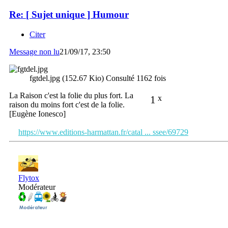
Re: [ Sujet unique ] Humour
Citer
Message non lu
21/09/17, 23:50
fgtdel.jpg (152.67 Kio) Consulté 1162 fois
La Raison c'est la folie du plus fort. La
1
x
raison du moins fort c'est de la folie.
[Eugène Ionesco]
https://www.editions-harmattan.fr/catal ... ssee/69729
Flytox
Modérateur