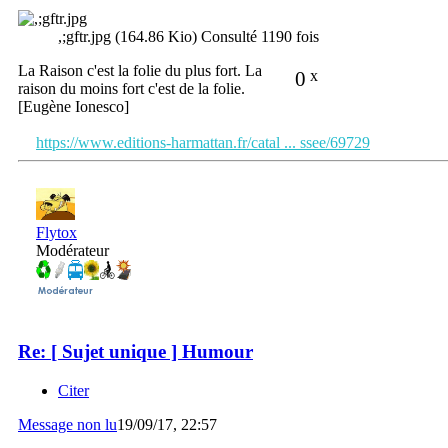
,;gftr.jpg (164.86 Kio) Consulté 1190 fois
La Raison c'est la folie du plus fort. La
0
x
raison du moins fort c'est de la folie.
[Eugène Ionesco]
https://www.editions-harmattan.fr/catal ... ssee/69729
Flytox
Modérateur
Re: [ Sujet unique ] Humour
Citer
Message non lu
19/09/17, 22:57