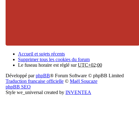
Accueil et sujets récents
Supprimer tous les cookies du forum
Le fuseau horaire est réglé sur
UTC+02:00
Développé par
phpBB
® Forum Software © phpBB Limited
Traduction française officielle
©
Maël Soucaze
phpBB SEO
Style we_universal created by
INVENTEA