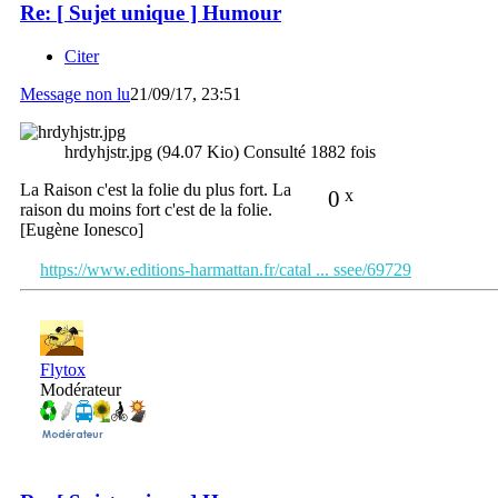
Re: [ Sujet unique ] Humour
Citer
Message non lu
21/09/17, 23:51
hrdyhjstr.jpg (94.07 Kio) Consulté 1882 fois
La Raison c'est la folie du plus fort. La
0
x
raison du moins fort c'est de la folie.
[Eugène Ionesco]
https://www.editions-harmattan.fr/catal ... ssee/69729
Flytox
Modérateur