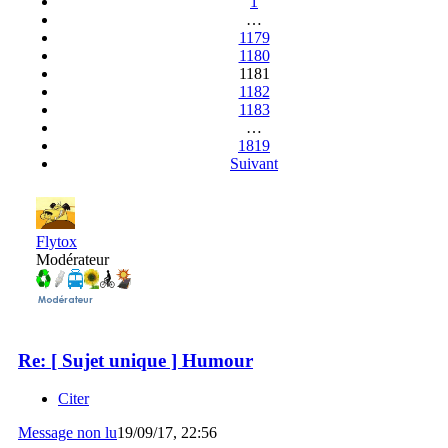
1
…
1179
1180
1181
1182
1183
…
1819
Suivant
Flytox
Modérateur
Re: [ Sujet unique ] Humour
Citer
Message non lu
19/09/17, 22:56