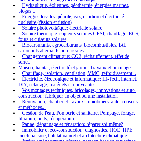
Hydraulique, éoliennes, géothermie, énergies marines,
biogaz...
Energies fossiles: pétrole, gaz, charbon et électricité
nucléaire (fission et fusion)
Solaire photovoltaïque: électricité solaire
Solaire thermique: capteurs solaires CESI, chauffage, ECS,
fours et cuiseurs solaires
Biocarburants, agrocarburants, biocombustibles, BtL,
carburants alternatifs non fossiles...
Changement climatique: CO2, réchauffement, effet de
serre...
Maison, habitat, électricité et jardin. Travaux et bricolage.
Chauffage, isolation, ventilation, VMC, refroidissement...
Électricité, électronique et informatique: Hi-Tech, internet,
DIY, éclairage, matériels et nouveautés
Vos montages techniques, bricolages, innovations et auto-
construction: fabriquer un objet ou une installation
Rénovation, chantier et travaux immobiliers: aide, conseils
et méthodes...
Gestion de l'eau, Pomberie et sanitaire. Pompage, forage,
filtration, puits, récupération...
Panne, dépannage et réparation: réparer soi-même?
Immobilier et eco-construction: diagnostics, HQE, HPE,
bioclimatisme, habitat naturel et architecture climatique