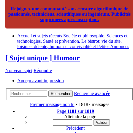
Rejoignez une communauté sans censure algorithmique de
passionnés, techniciens, scientifiques ou ingénieurs. Publicités
supprimées après inscription.
Accueil et sujets récents
Société et philosophie. Sciences et
technologies. Santé et prévention.
Le bistrot: vie du site,
loisirs et détente, humour et convivialité et Petites Annonces
[ Sujet unique ] Humour
Nouveau sujet
Répondre
Aperçu avant impression
Recherche avancée
Rechercher
Premier message non lu
• 18187 messages
Page
1181
sur
1819
Atteindre la page :
Précédent