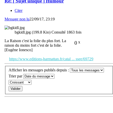
Re: [ Sujet unique ] Humour
Citer
Message non lu
22/09/17, 23:19
bgkidl.jpg (199.8 Kio) Consulté 1863 fois
La Raison c'est la folie du plus fort. La
0
x
raison du moins fort c'est de la folie.
[Eugène Ionesco]
https://www.editions-harmattan.fr/catal ... ssee/69729
Afficher les messages publiés depuis :
Trier par