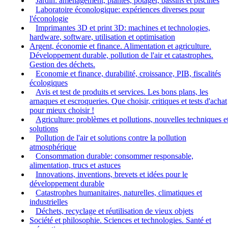
Jardin: aménagement, plantes, potager, bassins et piscines
Laboratoire éconologique: expériences diverses pour
l'éconologie
Imprimantes 3D et print 3D: machines et technologies,
hardware, software, utilisation et optimisation
Argent, économie et finance. Alimentation et agriculture.
Développement durable, pollution de l'air et catastrophes.
Gestion des déchets.
Economie et finance, durabilité, croissance, PIB, fiscalités
écologiques
Avis et test de produits et services. Les bons plans, les
arnaques et escroqueries. Que choisir, critiques et tests d'achat
pour mieux choisir !
Agriculture: problèmes et pollutions, nouvelles techniques e
solutions
Pollution de l'air et solutions contre la pollution
atmosphérique
Consommation durable: consommer responsable,
alimentation, trucs et astuces
Innovations, inventions, brevets et idées pour le
développement durable
Catastrophes humanitaires, naturelles, climatiques et
industrielles
Déchets, recyclage et réutilisation de vieux objets
Société et philosophie. Sciences et technologies. Santé et