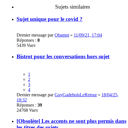
Sujets similaires
Sujet unique pour le covid ?
Dernier message par
Obamot
«
11/09/21, 17:04
Réponses :
8
5439
Vues
Bistrot pour les conversations hors sujet
1
2
3
4
Dernier message par
GuyGadeboisLeRetour
«
18/04/25,
18:32
Réponses :
39
24768
Vues
[Obsolète] Les accents ne sont plus permis dans
les titres des sujets