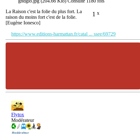
ghdgio.jpg (204.66 Kio) Consulté 1180 fois
La Raison c'est la folie du plus fort. La
1
x
raison du moins fort c'est de la folie.
[Eugène Ionesco]
https://www.editions-harmattan.fr/catal ... ssee/69729
Flytox
Modérateur