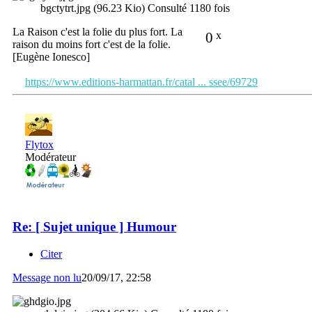
bgctytrt.jpg (96.23 Kio) Consulté 1180 fois
La Raison c'est la folie du plus fort. La
0
x
raison du moins fort c'est de la folie.
[Eugène Ionesco]
https://www.editions-harmattan.fr/catal ... ssee/69729
Flytox
Modérateur
Re: [ Sujet unique ] Humour
Citer
Message non lu
20/09/17, 22:58