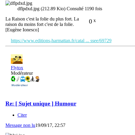
dflpdxd.jpg (212.89 Kio) Consulté 1190 fois
La Raison c'est la folie du plus fort. La
0
x
raison du moins fort c'est de la folie.
[Eugène Ionesco]
https://www.editions-harmattan.fr/catal ... ssee/69729
Flytox
Modérateur
Re: [ Sujet unique ] Humour
Citer
Message non lu
19/09/17, 22:57