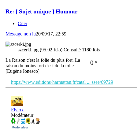
Re: [ Sujet unique ] Humour
Citer
Message non lu
20/09/17, 22:59
szcerki.jpg (95.92 Kio) Consulté 1180 fois
La Raison c'est la folie du plus fort. La
0
x
raison du moins fort c'est de la folie.
[Eugène Ionesco]
https://www.editions-harmattan.fr/catal ... ssee/69729
Flytox
Modérateur