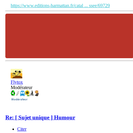
https://www.editions-harmattan.fr/catal ... ssee/69729
Flytox
Modérateur
Re: [ Sujet unique ] Humour
Citer