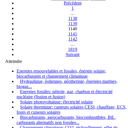
Précédent
1
…
1138
1139
1140
1141
1142
…
1819
Suivant
Atteindre
Energies renouvelables et fossiles, énergie solaire,
biocarburants et changement climatique
Hydraulique, éoliennes, géothermie, énergies marines,
biogaz...
Energies fossiles: pétrole, gaz, charbon et électricité
nucléaire (fission et fusion)
Solaire photovoltaïque: électricité solaire
Solaire thermique: capteurs solaires CESI, chauffage, ECS,
fours et cuiseurs solaires
Biocarburants, agrocarburants, biocombustibles, BtL,
carburants alternatifs non fossiles...
Changement climatique: CO2, réchauffement, effet de