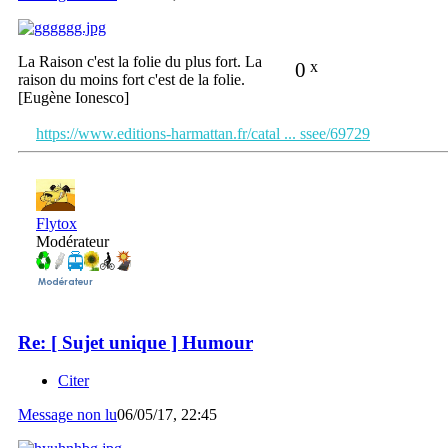
La Raison c'est la folie du plus fort. La
0
x
raison du moins fort c'est de la folie.
[Eugène Ionesco]
https://www.editions-harmattan.fr/catal ... ssee/69729
Flytox
Modérateur
Re: [ Sujet unique ] Humour
Citer
Message non lu
06/05/17, 22:45