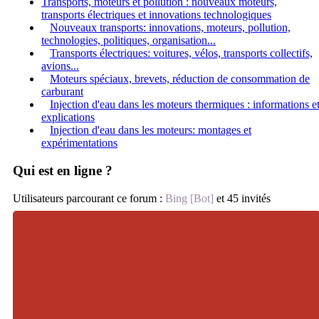
Transports, moteurs et pollution : nouveaux moteurs,
transports électriques et innovations technologiques
Nouveaux transports: innovations, moteurs, pollution,
technologies, politiques, organisation...
Transports électriques: voitures, vélos, transports collectifs,
avions...
Moteurs spéciaux, brevets, réduction de consommation de
carburant
Injection d'eau dans les moteurs thermiques : informations e
explications
Injection d'eau dans les moteurs: montages et
expérimentations
Qui est en ligne ?
Utilisateurs parcourant ce forum :
Bing [Bot]
et 45 invités