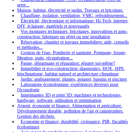
serre...
Maison, habitat, électricité et jardin. Travaux et bricolage.
Chauffage, isolation, ventilation, VMC, refroidissement...
Électricité, électronique et informatique: Hi-Tech, internet,
DIY, éclairage, matériels et nouveautés
Vos montages techniques, bricolages, innovations et auto-
construction: fabriquer un objet ou une installation
Rénovation, chantier et travaux immobiliers: aide, conseils
et méthodes...
Gestion de l'eau, Pomberie et sanitaire. Pompage, forage,
filtration, puits, récupération...
Panne, dépannage et réparation: réparer soi-même?
Immobilier et eco-construction: diagnostics, HQE, HPE,
bioclimatisme, habitat naturel et architecture climatique
Jardin: aménagement, plantes, potager, bassins et piscines
Laboratoire éconologique: expériences diverses pour
l'éconologie
Imprimantes 3D et print 3D: machines et technologies,
hardware, software, utilisation et optimisation
Argent, économie et finance. Alimentation et agriculture.
Développement durable, pollution de l'air et catastrophes.
Gestion des déchets.
Economie et finance, durabilité, croissance, PIB, fiscalités
écologiques