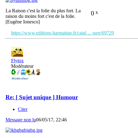
La Raison c'est la folie du plus fort. La
0
x
raison du moins fort c'est de la folie.
[Eugène Ionesco]
https://www.editions-harmattan.fr/catal ... ssee/69729
Flytox
Modérateur
Re: [ Sujet unique ] Humour
Citer
Message non lu
06/05/17, 22:46