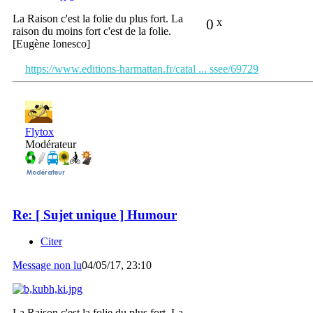
La Raison c'est la folie du plus fort. La
0
x
raison du moins fort c'est de la folie.
[Eugène Ionesco]
https://www.editions-harmattan.fr/catal ... ssee/69729
Flytox
Modérateur
Re: [ Sujet unique ] Humour
Citer
Message non lu
04/05/17, 23:10
La Raison c'est la folie du plus fort. La