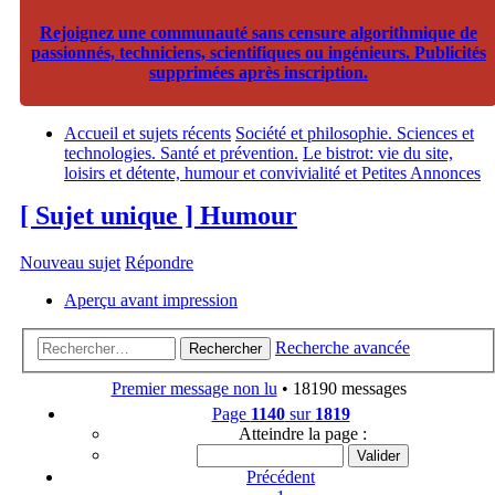
Rejoignez une communauté sans censure algorithmique de
passionnés, techniciens, scientifiques ou ingénieurs. Publicités
supprimées après inscription.
Accueil et sujets récents
Société et philosophie. Sciences et
technologies. Santé et prévention.
Le bistrot: vie du site,
loisirs et détente, humour et convivialité et Petites Annonces
[ Sujet unique ] Humour
Nouveau sujet
Répondre
Aperçu avant impression
Recherche avancée
Rechercher
Premier message non lu
• 18190 messages
Page
1140
sur
1819
Atteindre la page :
Précédent