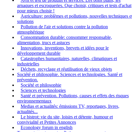
Avis et test de produits et services. Les bons plans, les
arnaques et escroqueries. Que choisir, critiques et tests d'achat
pour mieux choisir !
Agriculture: problèmes et pollutions, nouvelles techniques e
solutions
Pollution de l'air et solutions contre la pollution
atmosphérique
Consommation durable: consommer responsable,
alimentation, trucs et astuces
Innovations, inventions, brevets et idées pour le
développement durable
Catastrophes humanitaires, naturelles, climatiques et
industrielles
Déchets, recyclage et réutilisation de vieux objets
Société et philosophie. Sciences et technologies. Santé et
prévention.
Société et philosophie
Sciences et technologies
Santé et prévention. Pollutions, causes et effets des risques
environnementaux
Medias et actualités: émissions TV, reportages, livres,
actualités...
Le bistrot: vie du site, loisirs et détente, humour et
convivialité et Petites Annonces
Econology forum in english