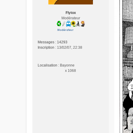
a
g
Flytox
e
Modérateur
n
o
n
l
u
Messages :
14293
Inscription :
13/02/07, 22:38
Localisation :
Bayonne
x 1068