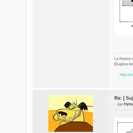
La Raison c'
[Eugène Io
https://
Re: [ Su
par
Flyto
M
e
s
s
a