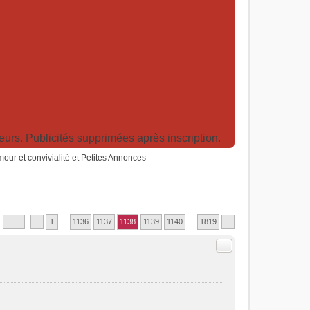
rs. Publicités supprimées après inscription.
humour et convivialité et Petites Annonces
1
…
1136
1137
1138
1139
1140
…
1819
Citer