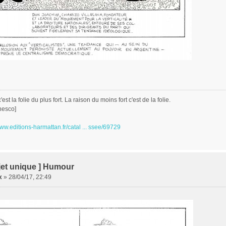
est la folie du plus fort. La raison du moins fort c'est de la folie.
nesco]
www.editions-harmattan.fr/catal ... ssee/69729
jet unique ] Humour
x
»
28/04/17, 22:49