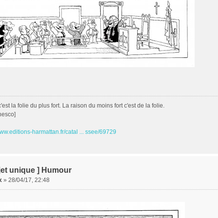
est la folie du plus fort. La raison du moins fort c'est de la folie.
nesco]
www.editions-harmattan.fr/catal ... ssee/69729
jet unique ] Humour
x
»
28/04/17, 22:48