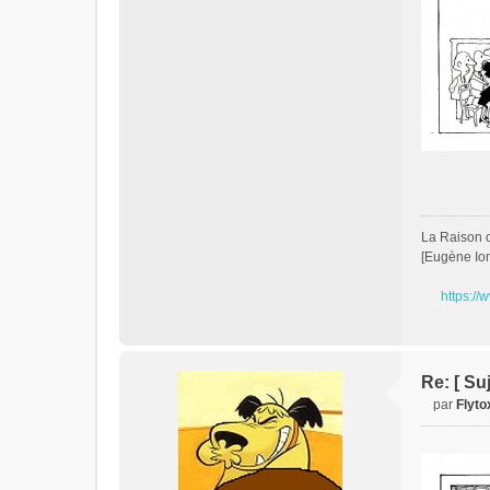
La Raison c'
[Eugène Io
https://
Re: [ Su
par
Flyto
M
e
s
s