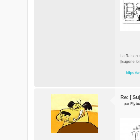
La Raison c'
[Eugène Io
https://
Re: [ Su
par
Flyto
M
e
s
s
a
g