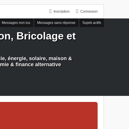
Inscription
Connexion
Messages non lus
Messages sans réponse
Sujets actifs
n, Bricolage et
e, énergie, solaire, maison &
mie & finance alternative