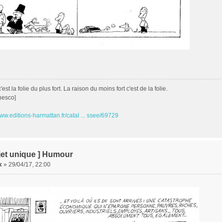
est la folie du plus fort. La raison du moins fort c'est de la folie.
nesco]
www.editions-harmattan.fr/catal ... ssee/69729
jet unique ] Humour
x
»
29/04/17, 22:00