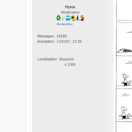
g
Flytox
e
Modérateur
n
o
n
l
u
Messages :
14293
Inscription :
13/02/07, 22:38
Localisation :
Bayonne
x 1068