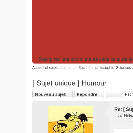
Rejoignez une communauté sans censure algor
Accueil et sujets récents
Société et philosophie. Sciences e
[ Sujet unique ] Humour
Nouveau sujet
Répondre
Re: [ Su
par
Flyto
M
e
s