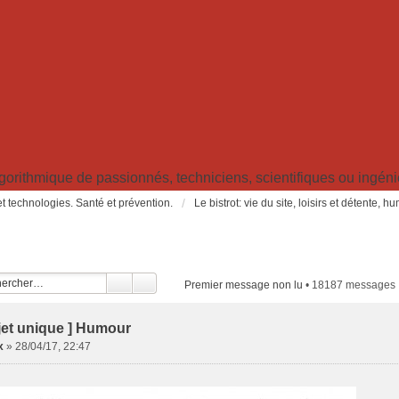
ithmique de passionnés, techniciens, scientifiques ou ingénieu
t technologies. Santé et prévention.
Le bistrot: vie du site, loisirs et détente, 
Premier message non lu
• 18187 messages
jet unique ] Humour
x
»
28/04/17, 22:47