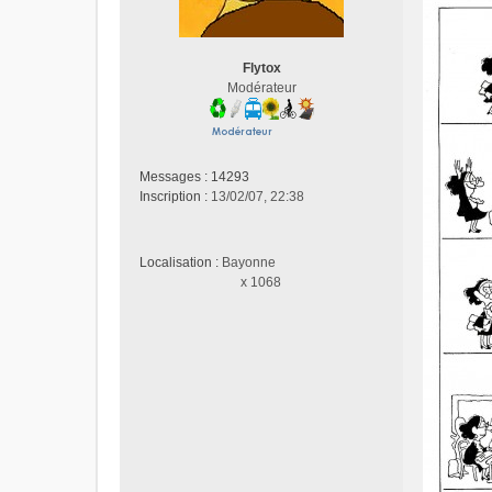
s
a
g
Flytox
e
Modérateur
n
o
n
l
u
Messages :
14293
Inscription :
13/02/07, 22:38
Localisation :
Bayonne
x 1068