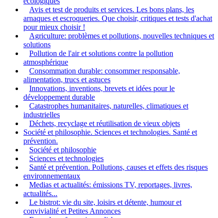
écologiques
Avis et test de produits et services. Les bons plans, les
arnaques et escroqueries. Que choisir, critiques et tests d'achat
pour mieux choisir !
Agriculture: problèmes et pollutions, nouvelles techniques et
solutions
Pollution de l'air et solutions contre la pollution
atmosphérique
Consommation durable: consommer responsable,
alimentation, trucs et astuces
Innovations, inventions, brevets et idées pour le
développement durable
Catastrophes humanitaires, naturelles, climatiques et
industrielles
Déchets, recyclage et réutilisation de vieux objets
Société et philosophie. Sciences et technologies. Santé et
prévention.
Société et philosophie
Sciences et technologies
Santé et prévention. Pollutions, causes et effets des risques
environnementaux
Medias et actualités: émissions TV, reportages, livres,
actualités...
Le bistrot: vie du site, loisirs et détente, humour et
convivialité et Petites Annonces