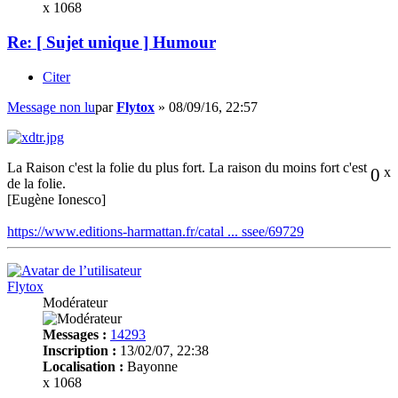
x 1068
Re: [ Sujet unique ] Humour
Citer
Message non lu
par
Flytox
»
08/09/16, 22:57
La Raison c'est la folie du plus fort. La raison du moins fort c'est
0
x
de la folie.
[Eugène Ionesco]
https://www.editions-harmattan.fr/catal ... ssee/69729
Flytox
Modérateur
Messages :
14293
Inscription :
13/02/07, 22:38
Localisation :
Bayonne
x 1068