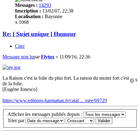
Messages :
14293
Inscription :
13/02/07, 22:38
Localisation :
Bayonne
x 1068
Re: [ Sujet unique ] Humour
Citer
Message non lu
par
Flytox
»
11/09/16, 22:36
La Raison c'est la folie du plus fort. La raison du moins fort c'est
0
x
de la folie.
[Eugène Ionesco]
https://www.editions-harmattan.fr/catal ... ssee/69729
Afficher les messages publiés depuis :
Trier par