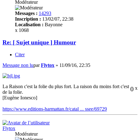
Modérateur
Messages :
14293
Inscription :
13/02/07, 22:38
Localisation :
Bayonne
x 1068
Re: [ Sujet unique ] Humour
Citer
Message non lu
par
Flytox
»
11/09/16, 22:35
La Raison c'est la folie du plus fort. La raison du moins fort c'est
0
x
de la folie.
[Eugène Ionesco]
https://www.editions-harmattan.fr/catal ... ssee/69729
Flytox
Modérateur