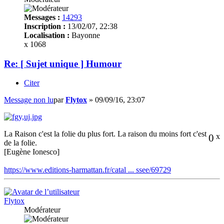
Messages :
14293
Inscription :
13/02/07, 22:38
Localisation :
Bayonne
x 1068
Re: [ Sujet unique ] Humour
Citer
Message non lu
par
Flytox
»
09/09/16, 23:07
La Raison c'est la folie du plus fort. La raison du moins fort c'est
0
x
de la folie.
[Eugène Ionesco]
https://www.editions-harmattan.fr/catal ... ssee/69729
Flytox
Modérateur