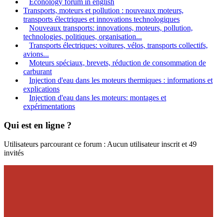
Econology forum in english
Transports, moteurs et pollution : nouveaux moteurs,
transports électriques et innovations technologiques
Nouveaux transports: innovations, moteurs, pollution,
technologies, politiques, organisation...
Transports électriques: voitures, vélos, transports collectifs,
avions...
Moteurs spéciaux, brevets, réduction de consommation de
carburant
Injection d'eau dans les moteurs thermiques : informations et
explications
Injection d'eau dans les moteurs: montages et
expérimentations
Qui est en ligne ?
Utilisateurs parcourant ce forum : Aucun utilisateur inscrit et 49
invités