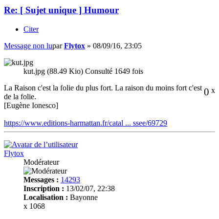
Re: [ Sujet unique ] Humour
Citer
Message non lu
par
Flytox
»
08/09/16, 23:05
kut.jpg (88.49 Kio) Consulté 1649 fois
La Raison c'est la folie du plus fort. La raison du moins fort c'est
0
x
de la folie.
[Eugène Ionesco]
https://www.editions-harmattan.fr/catal ... ssee/69729
Flytox
Modérateur
Messages :
14293
Inscription :
13/02/07, 22:38
Localisation :
Bayonne
x 1068