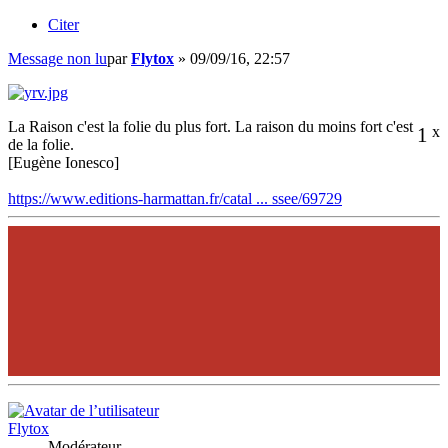
Citer
Message non lu
par
Flytox
»
09/09/16, 22:57
La Raison c'est la folie du plus fort. La raison du moins fort c'est
1
x
de la folie.
[Eugène Ionesco]
https://www.editions-harmattan.fr/catal ... ssee/69729
Flytox
Modérateur