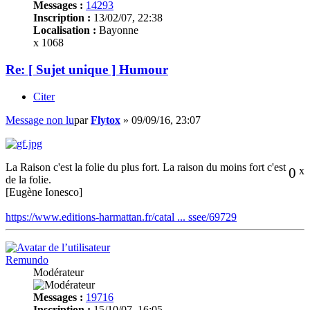
Messages :
14293
Inscription :
13/02/07, 22:38
Localisation :
Bayonne
x 1068
Re: [ Sujet unique ] Humour
Citer
Message non lu
par
Flytox
»
09/09/16, 23:07
La Raison c'est la folie du plus fort. La raison du moins fort c'est
0
x
de la folie.
[Eugène Ionesco]
https://www.editions-harmattan.fr/catal ... ssee/69729
Remundo
Modérateur
Messages :
19716
Inscription :
15/10/07, 16:05