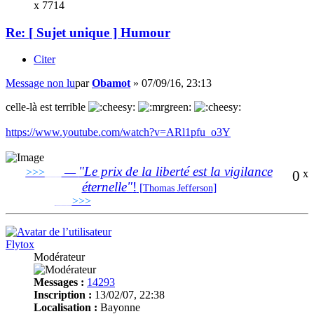
x 7714
Re: [ Sujet unique ] Humour
Citer
Message non lu
par
Obamot
»
07/09/16, 23:13
celle-là est terrible
https://www.youtube.com/watch?v=ARl1pfu_o3Y
"Le prix de la liberté est la vigilance
>>>
___
—
0
x
éternelle"
!
[
]
Thomas Jefferson
___
>>>
______________________________
Flytox
Modérateur
Messages :
14293
Inscription :
13/02/07, 22:38
Localisation :
Bayonne