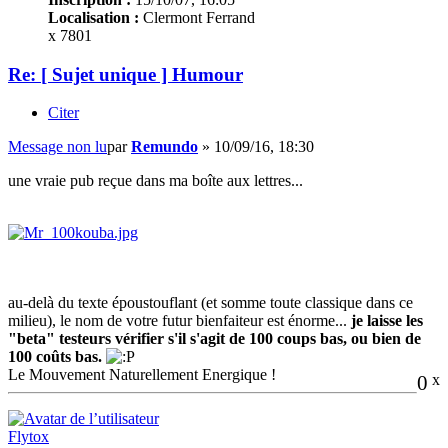
Localisation :
Clermont Ferrand
x 7801
Re: [ Sujet unique ] Humour
Citer
Message non lu
par
Remundo
»
10/09/16, 18:30
une vraie pub reçue dans ma boîte aux lettres...
au-delà du texte époustouflant (et somme toute classique dans ce
milieu), le nom de votre futur bienfaiteur est énorme...
je laisse les
"beta" testeurs vérifier s'il s'agit de 100 coups bas, ou bien de
100 coûts bas.
Le Mouvement Naturellement Energique !
0
x
Flytox