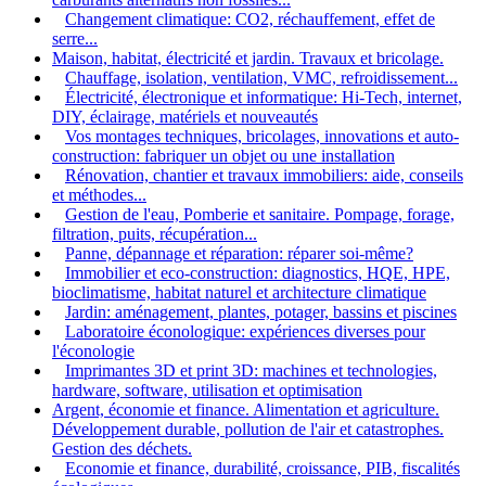
Changement climatique: CO2, réchauffement, effet de
serre...
Maison, habitat, électricité et jardin. Travaux et bricolage.
Chauffage, isolation, ventilation, VMC, refroidissement...
Électricité, électronique et informatique: Hi-Tech, internet,
DIY, éclairage, matériels et nouveautés
Vos montages techniques, bricolages, innovations et auto-
construction: fabriquer un objet ou une installation
Rénovation, chantier et travaux immobiliers: aide, conseils
et méthodes...
Gestion de l'eau, Pomberie et sanitaire. Pompage, forage,
filtration, puits, récupération...
Panne, dépannage et réparation: réparer soi-même?
Immobilier et eco-construction: diagnostics, HQE, HPE,
bioclimatisme, habitat naturel et architecture climatique
Jardin: aménagement, plantes, potager, bassins et piscines
Laboratoire éconologique: expériences diverses pour
l'éconologie
Imprimantes 3D et print 3D: machines et technologies,
hardware, software, utilisation et optimisation
Argent, économie et finance. Alimentation et agriculture.
Développement durable, pollution de l'air et catastrophes.
Gestion des déchets.
Economie et finance, durabilité, croissance, PIB, fiscalités