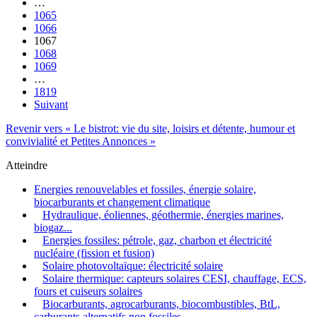
…
1065
1066
1067
1068
1069
…
1819
Suivant
Revenir vers « Le bistrot: vie du site, loisirs et détente, humour et
convivialité et Petites Annonces »
Atteindre
Energies renouvelables et fossiles, énergie solaire,
biocarburants et changement climatique
Hydraulique, éoliennes, géothermie, énergies marines,
biogaz...
Energies fossiles: pétrole, gaz, charbon et électricité
nucléaire (fission et fusion)
Solaire photovoltaïque: électricité solaire
Solaire thermique: capteurs solaires CESI, chauffage, ECS,
fours et cuiseurs solaires
Biocarburants, agrocarburants, biocombustibles, BtL,
carburants alternatifs non fossiles...