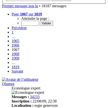
Premier message non lu
• 18187 messages
Page
1067
sur
1819
Atteindre la page :
Précédent
1
…
1065
1066
1067
1068
1069
…
1819
Suivant
Obamot
Econologue expert
Messages :
34233
Inscription :
22/08/09, 22:38
Localisation :
regio genevesis