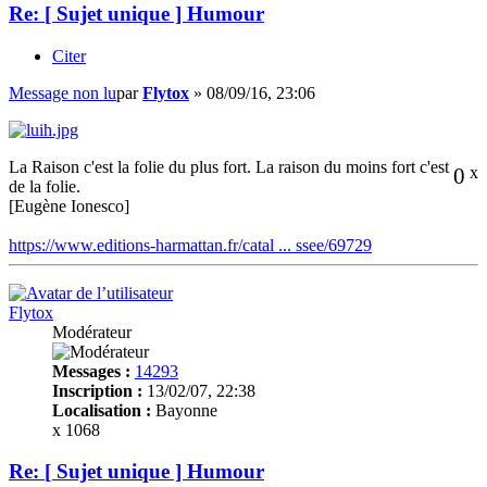
Re: [ Sujet unique ] Humour
Citer
Message non lu
par
Flytox
»
08/09/16, 23:06
La Raison c'est la folie du plus fort. La raison du moins fort c'est
0
x
de la folie.
[Eugène Ionesco]
https://www.editions-harmattan.fr/catal ... ssee/69729
Flytox
Modérateur
Messages :
14293
Inscription :
13/02/07, 22:38
Localisation :
Bayonne
x 1068
Re: [ Sujet unique ] Humour