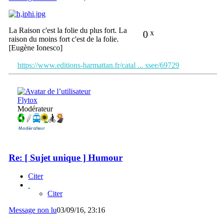
La Raison c'est la folie du plus fort. La
0
x
raison du moins fort c'est de la folie.
[Eugène Ionesco]
https://www.editions-harmattan.fr/catal ... ssee/69729
Flytox
Modérateur
Re: [ Sujet unique ] Humour
Citer
Citer
Message non lu
03/09/16, 23:16