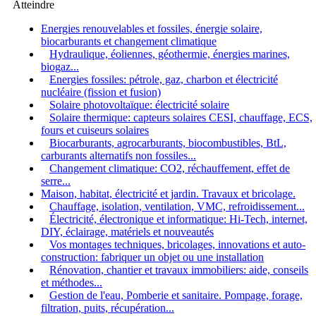
Atteindre
Energies renouvelables et fossiles, énergie solaire,
biocarburants et changement climatique
Hydraulique, éoliennes, géothermie, énergies marines,
biogaz...
Energies fossiles: pétrole, gaz, charbon et électricité
nucléaire (fission et fusion)
Solaire photovoltaïque: électricité solaire
Solaire thermique: capteurs solaires CESI, chauffage, ECS,
fours et cuiseurs solaires
Biocarburants, agrocarburants, biocombustibles, BtL,
carburants alternatifs non fossiles...
Changement climatique: CO2, réchauffement, effet de
serre...
Maison, habitat, électricité et jardin. Travaux et bricolage.
Chauffage, isolation, ventilation, VMC, refroidissement...
Électricité, électronique et informatique: Hi-Tech, internet,
DIY, éclairage, matériels et nouveautés
Vos montages techniques, bricolages, innovations et auto-
construction: fabriquer un objet ou une installation
Rénovation, chantier et travaux immobiliers: aide, conseils
et méthodes...
Gestion de l'eau, Pomberie et sanitaire. Pompage, forage,
filtration, puits, récupération...