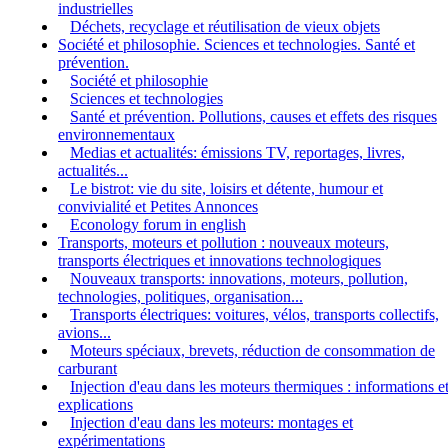
industrielles
Déchets, recyclage et réutilisation de vieux objets
Société et philosophie. Sciences et technologies. Santé et
prévention.
Société et philosophie
Sciences et technologies
Santé et prévention. Pollutions, causes et effets des risques
environnementaux
Medias et actualités: émissions TV, reportages, livres,
actualités...
Le bistrot: vie du site, loisirs et détente, humour et
convivialité et Petites Annonces
Econology forum in english
Transports, moteurs et pollution : nouveaux moteurs,
transports électriques et innovations technologiques
Nouveaux transports: innovations, moteurs, pollution,
technologies, politiques, organisation...
Transports électriques: voitures, vélos, transports collectifs,
avions...
Moteurs spéciaux, brevets, réduction de consommation de
carburant
Injection d'eau dans les moteurs thermiques : informations e
explications
Injection d'eau dans les moteurs: montages et
expérimentations