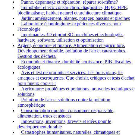
Panne, dépannage et réparation: réparer soi-même?
Immobilier et eco-construction: diagnostics, HQE, HPE,
bioclimatisme, habitat naturel et architecture climatique
Jardin: aménagement, plantes, potager, bassins et piscines
Laboratoire éconologique: expériences diverses pour
l'éconologie
Imprimantes 3D et print 3D: machines et technologies,
hardware, software, utilisation et optimisation
Argent, économie et finance. Alimentation et agriculture.
Développement durable, pollution de l'air et catastrophes.
Gestion des déchets.
Economie et finance, durabilité, croissance, PIB, fiscalités
écologiques
Avis et test de produits et services. Les bons plans, les
arnaques et escroqueries. Que choisir, critiques et tests d'achat
pour mieux choisir !
Agriculture: problèmes et pollutions, nouvelles techniques e
solutions
Pollution de l'air et solutions contre la pollution
atmosphérique
Consommation durable: consommer responsable,
alimentation, trucs et astuces
Innovations, inventions, brevets et idées pour le
développement durable
Catastrophes humanitaires, naturelles, climatiques et