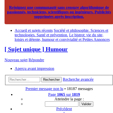
Rejoignez une communauté sans censure algorithmique de
passionnés, techniciens, scientifiques ou ingénieurs. Publicités
supprimées après inscription.
Accueil et sujets récents
Société et philosophie. Sciences et
technologies. Santé et prévention.
Le bistrot: vie du site,
loisirs et détente, humour et convivialité et Petites Annonces
[ Sujet unique ] Humour
Nouveau sujet
Répondre
Aperçu avant impression
Recherche avancée
Rechercher
Premier message non lu
• 18187 messages
Page
1065
sur
1819
Atteindre la page :
Précédent