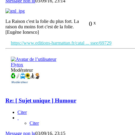
Message non lu
03/09/16, 23:14
La Raison c'est la folie du plus fort. La
0
x
raison du moins fort c'est de la folie.
[Eugène Ionesco]
https://www.editions-harmattan.fr/catal ... ssee/69729
Flytox
Modérateur
Re: [ Sujet unique ] Humour
Citer
Citer
Message non lu
03/09/16, 23:15