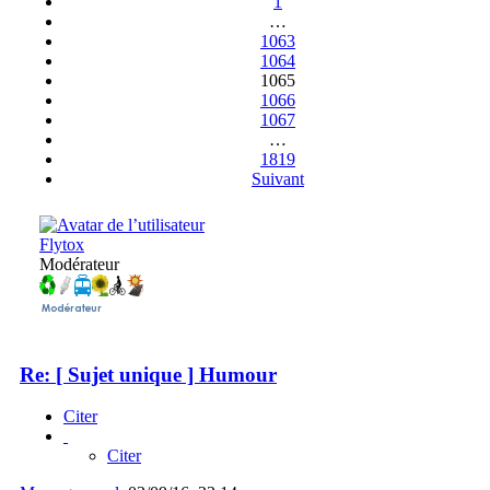
1
…
1063
1064
1065
1066
1067
…
1819
Suivant
Flytox
Modérateur
Re: [ Sujet unique ] Humour
Citer
Citer