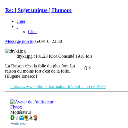
Re: [ Sujet unique ] Humour
Citer
Citer
Message non lu
05/09/16, 23:30
dtyki.jpg (101.28 Kio) Consulté 1918 fois
La Raison c'est la folie du plus fort. La
0
x
raison du moins fort c'est de la folie.
[Eugène Ionesco]
https://www.editions-harmattan.fr/catal ... ssee/69729
Flytox
Modérateur