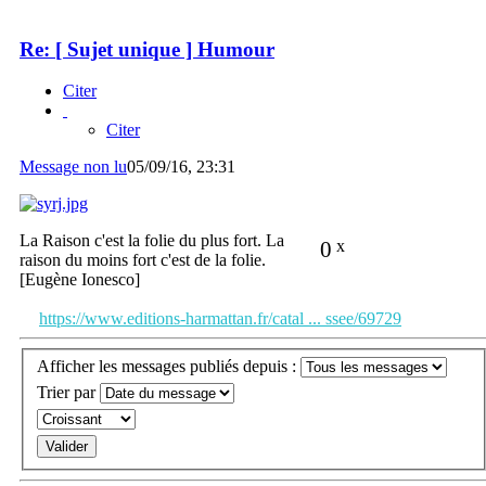
Re: [ Sujet unique ] Humour
Citer
Citer
Message non lu
05/09/16, 23:31
La Raison c'est la folie du plus fort. La
0
x
raison du moins fort c'est de la folie.
[Eugène Ionesco]
https://www.editions-harmattan.fr/catal ... ssee/69729
Afficher les messages publiés depuis :
Trier par