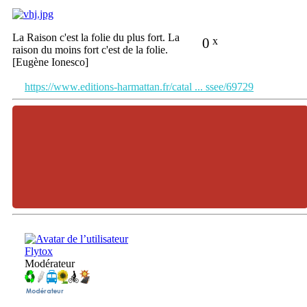
La Raison c'est la folie du plus fort. La
0
x
raison du moins fort c'est de la folie.
[Eugène Ionesco]
https://www.editions-harmattan.fr/catal ... ssee/69729
Flytox
Modérateur