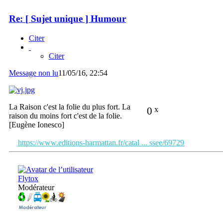
Re: [ Sujet unique ] Humour
Citer
Citer
Message non lu
11/05/16, 22:54
La Raison c'est la folie du plus fort. La
0
x
raison du moins fort c'est de la folie.
[Eugène Ionesco]
https://www.editions-harmattan.fr/catal ... ssee/69729
Flytox
Modérateur