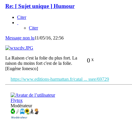
Re: [ Sujet unique ] Humour
Citer
Citer
Message non lu
11/05/16, 22:56
La Raison c'est la folie du plus fort. La
0
x
raison du moins fort c'est de la folie.
[Eugène Ionesco]
https://www.editions-harmattan.fr/catal ... ssee/69729
Flytox
Modérateur