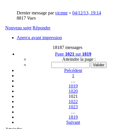
Dernier message par
vicmnr
«
04/12/13, 19:14
8817
Vues
Nouveau sujet
Répondre
Aperçu avant impression
18187 messages
Page
1021
sur
1819
Atteindre la page :
Précédent
1
…
1019
1020
1021
1022
1023
…
1819
Suivant