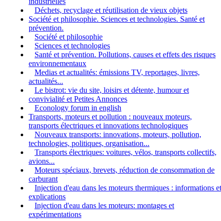
industrielles
Déchets, recyclage et réutilisation de vieux objets
Société et philosophie. Sciences et technologies. Santé et
prévention.
Société et philosophie
Sciences et technologies
Santé et prévention. Pollutions, causes et effets des risques
environnementaux
Medias et actualités: émissions TV, reportages, livres,
actualités...
Le bistrot: vie du site, loisirs et détente, humour et
convivialité et Petites Annonces
Econology forum in english
Transports, moteurs et pollution : nouveaux moteurs,
transports électriques et innovations technologiques
Nouveaux transports: innovations, moteurs, pollution,
technologies, politiques, organisation...
Transports électriques: voitures, vélos, transports collectifs,
avions...
Moteurs spéciaux, brevets, réduction de consommation de
carburant
Injection d'eau dans les moteurs thermiques : informations e
explications
Injection d'eau dans les moteurs: montages et
expérimentations