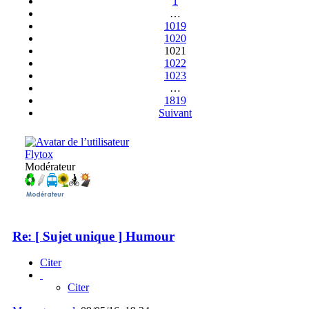
1
…
1019
1020
1021
1022
1023
…
1819
Suivant
Flytox
Modérateur
Re: [ Sujet unique ] Humour
Citer
Citer