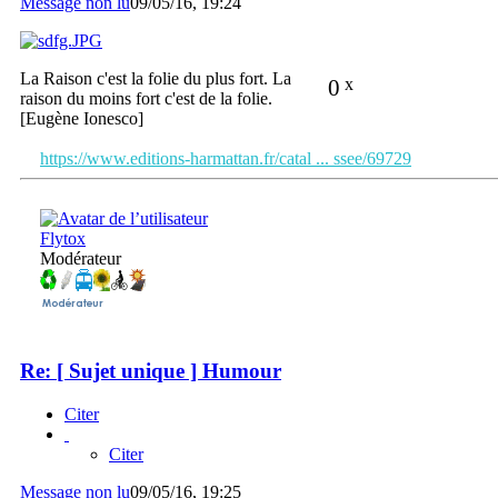
Message non lu
09/05/16, 19:24
La Raison c'est la folie du plus fort. La
0
x
raison du moins fort c'est de la folie.
[Eugène Ionesco]
https://www.editions-harmattan.fr/catal ... ssee/69729
Flytox
Modérateur
Re: [ Sujet unique ] Humour
Citer
Citer
Message non lu
09/05/16, 19:25