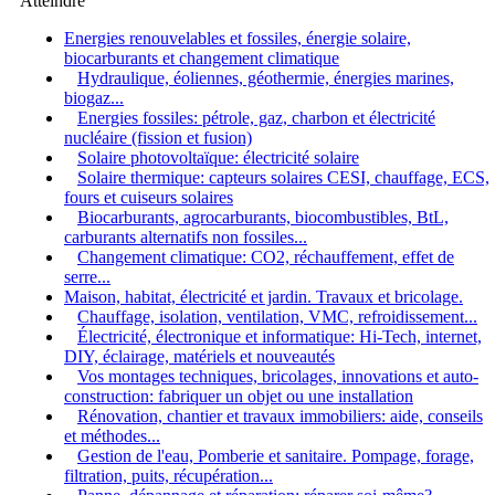
Atteindre
Energies renouvelables et fossiles, énergie solaire,
biocarburants et changement climatique
Hydraulique, éoliennes, géothermie, énergies marines,
biogaz...
Energies fossiles: pétrole, gaz, charbon et électricité
nucléaire (fission et fusion)
Solaire photovoltaïque: électricité solaire
Solaire thermique: capteurs solaires CESI, chauffage, ECS,
fours et cuiseurs solaires
Biocarburants, agrocarburants, biocombustibles, BtL,
carburants alternatifs non fossiles...
Changement climatique: CO2, réchauffement, effet de
serre...
Maison, habitat, électricité et jardin. Travaux et bricolage.
Chauffage, isolation, ventilation, VMC, refroidissement...
Électricité, électronique et informatique: Hi-Tech, internet,
DIY, éclairage, matériels et nouveautés
Vos montages techniques, bricolages, innovations et auto-
construction: fabriquer un objet ou une installation
Rénovation, chantier et travaux immobiliers: aide, conseils
et méthodes...
Gestion de l'eau, Pomberie et sanitaire. Pompage, forage,
filtration, puits, récupération...