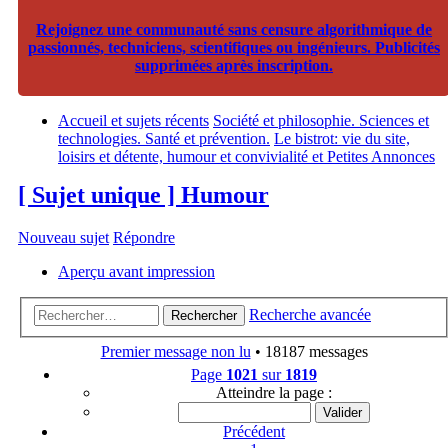
Rejoignez une communauté sans censure algorithmique de
passionnés, techniciens, scientifiques ou ingénieurs. Publicités
supprimées après inscription.
Accueil et sujets récents
Société et philosophie. Sciences et
technologies. Santé et prévention.
Le bistrot: vie du site,
loisirs et détente, humour et convivialité et Petites Annonces
[ Sujet unique ] Humour
Nouveau sujet
Répondre
Aperçu avant impression
Recherche avancée
Rechercher
Premier message non lu
• 18187 messages
Page
1021
sur
1819
Atteindre la page :
Précédent