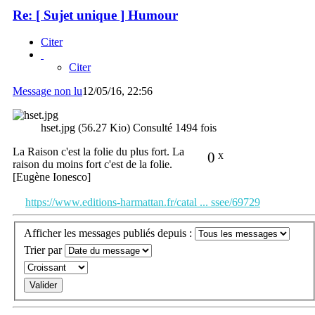
Re: [ Sujet unique ] Humour
Citer
Citer
Message non lu
12/05/16, 22:56
hset.jpg (56.27 Kio) Consulté 1494 fois
La Raison c'est la folie du plus fort. La
0
x
raison du moins fort c'est de la folie.
[Eugène Ionesco]
https://www.editions-harmattan.fr/catal ... ssee/69729
Afficher les messages publiés depuis :
Trier par