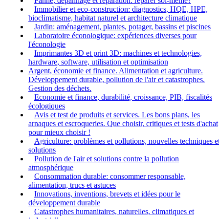
Panne, dépannage et réparation: réparer soi-même?
Immobilier et eco-construction: diagnostics, HQE, HPE,
bioclimatisme, habitat naturel et architecture climatique
Jardin: aménagement, plantes, potager, bassins et piscines
Laboratoire éconologique: expériences diverses pour
l'éconologie
Imprimantes 3D et print 3D: machines et technologies,
hardware, software, utilisation et optimisation
Argent, économie et finance. Alimentation et agriculture.
Développement durable, pollution de l'air et catastrophes.
Gestion des déchets.
Economie et finance, durabilité, croissance, PIB, fiscalités
écologiques
Avis et test de produits et services. Les bons plans, les
arnaques et escroqueries. Que choisir, critiques et tests d'achat
pour mieux choisir !
Agriculture: problèmes et pollutions, nouvelles techniques e
solutions
Pollution de l'air et solutions contre la pollution
atmosphérique
Consommation durable: consommer responsable,
alimentation, trucs et astuces
Innovations, inventions, brevets et idées pour le
développement durable
Catastrophes humanitaires, naturelles, climatiques et