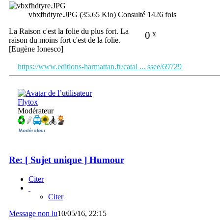
vbxfhdtyre.JPG (35.65 Kio) Consulté 1426 fois
La Raison c'est la folie du plus fort. La
0
x
raison du moins fort c'est de la folie.
[Eugène Ionesco]
https://www.editions-harmattan.fr/catal ... ssee/69729
Flytox
Modérateur
Re: [ Sujet unique ] Humour
Citer
Citer
Message non lu
10/05/16, 22:15