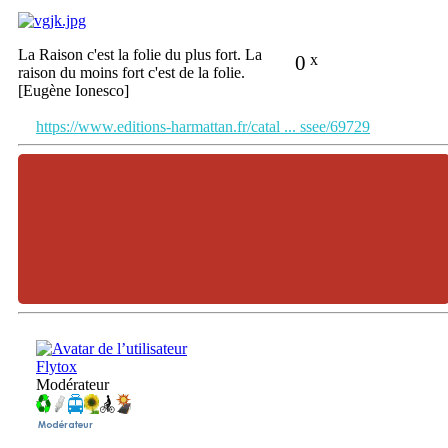
La Raison c'est la folie du plus fort. La
0
x
raison du moins fort c'est de la folie.
[Eugène Ionesco]
https://www.editions-harmattan.fr/catal ... ssee/69729
Flytox
Modérateur