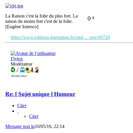
La Raison c'est la folie du plus fort. La
0
x
raison du moins fort c'est de la folie.
[Eugène Ionesco]
https://www.editions-harmattan.fr/catal ... ssee/69729
Flytox
Modérateur
Re: [ Sujet unique ] Humour
Citer
Citer
Message non lu
10/05/16, 22:14