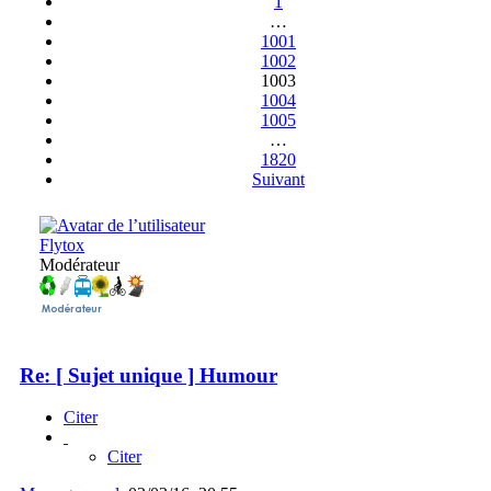
1
…
1001
1002
1003
1004
1005
…
1820
Suivant
Flytox
Modérateur
Re: [ Sujet unique ] Humour
Citer
Citer