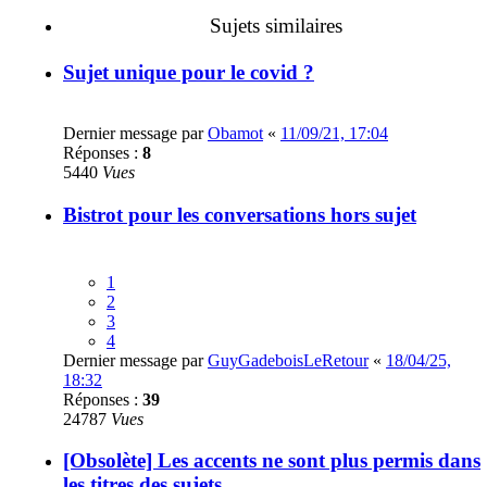
Sujets similaires
Sujet unique pour le covid ?
Dernier message par
Obamot
«
11/09/21, 17:04
Réponses :
8
5440
Vues
Bistrot pour les conversations hors sujet
1
2
3
4
Dernier message par
GuyGadeboisLeRetour
«
18/04/25,
18:32
Réponses :
39
24787
Vues
[Obsolète] Les accents ne sont plus permis dans
les titres des sujets