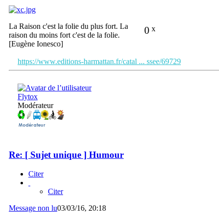
La Raison c'est la folie du plus fort. La
0
x
raison du moins fort c'est de la folie.
[Eugène Ionesco]
https://www.editions-harmattan.fr/catal ... ssee/69729
Flytox
Modérateur
Re: [ Sujet unique ] Humour
Citer
Citer
Message non lu
03/03/16, 20:18