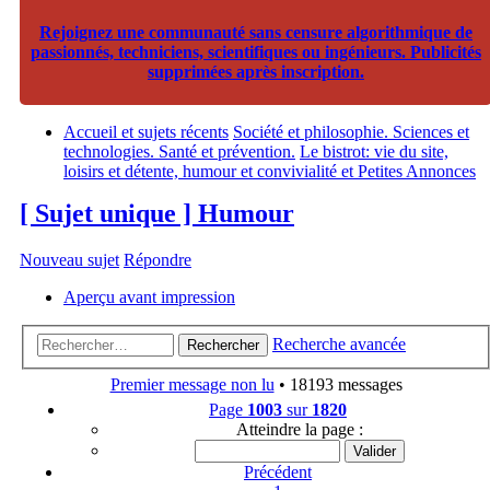
Rejoignez une communauté sans censure algorithmique de
passionnés, techniciens, scientifiques ou ingénieurs. Publicités
supprimées après inscription.
Accueil et sujets récents
Société et philosophie. Sciences et
technologies. Santé et prévention.
Le bistrot: vie du site,
loisirs et détente, humour et convivialité et Petites Annonces
[ Sujet unique ] Humour
Nouveau sujet
Répondre
Aperçu avant impression
Recherche avancée
Rechercher
Premier message non lu
• 18193 messages
Page
1003
sur
1820
Atteindre la page :
Précédent