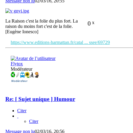
Message non lu
02/03/16, 20:55
La Raison c'est la folie du plus fort. La
0
x
raison du moins fort c'est de la folie.
[Eugène Ionesco]
https://www.editions-harmattan.fr/catal ... ssee/69729
Flytox
Modérateur
Re: [ Sujet unique ] Humour
Citer
Citer
Message non lu
02/03/16, 20:56