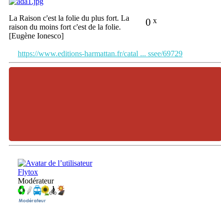
La Raison c'est la folie du plus fort. La
0
x
raison du moins fort c'est de la folie.
[Eugène Ionesco]
https://www.editions-harmattan.fr/catal ... ssee/69729
Flytox
Modérateur