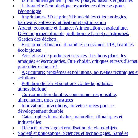
Jardin: aménagement, plantes, potager, bassins et piscines
Laboratoire éconologique: expériences diverses pour
l'éconologie
Imprimantes 3D et print 3D: machines et technologies,
hardware, software, utilisation et optimisation
Argent, économie et finance. Alimentation et agriculture.
Développement durable, pollution de l'air et catastrophes.
Gestion des déchets.
Economie et finance, durabilité, croissance, PIB, fiscalités
écologiques
Avis et test de produits et services. Les bons plans, les
arnaques et escroqueries. Que choisir, critiques et tests d'achat
pour mieux choisir !
Agriculture: problèmes et pollutions, nouvelles techniques e
solutions
Pollution de l'air et solutions contre la pollution
atmosphérique
Consommation durable: consommer responsable,
alimentation, trucs et astuces
Innovations, inventions, brevets et idées pour le
développement durable
Catastrophes humanitaires, naturelles, climatiques et
industrielles
Déchets, recyclage et réutilisation de vieux objets
Société et philosophie. Sciences et technologies. Santé et