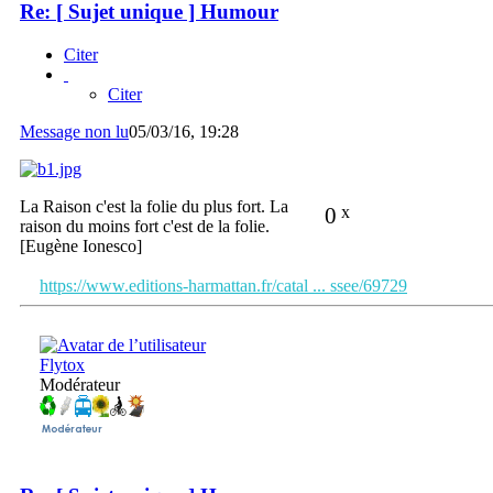
Re: [ Sujet unique ] Humour
Citer
Citer
Message non lu
05/03/16, 19:28
La Raison c'est la folie du plus fort. La
0
x
raison du moins fort c'est de la folie.
[Eugène Ionesco]
https://www.editions-harmattan.fr/catal ... ssee/69729
Flytox
Modérateur