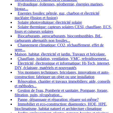
Hydraulique, éoliennes, géothermie, énergies marines,
biogaz...
Energies fossiles: pétrole, gaz, charbon et électricité
nucléaire (fission et fusion)
Solaire photovoltaïque: électricité solaire
Solaire thermique: capteurs solaires CESI, chauffage, ECS,
fours et cuiseurs solaires
Biocarburants, agrocarburants, biocombustibles, BtL,
carburants alternatifs non fossiles...
Changement climatique: CO2, réchauffement, effet de
serre...
Maison, habitat, électricité et jardin. Travaux et bricolage.
Chauffage, isolation, ventilation, VMC, refroidissement...
Électricité, électronique et informatique: Hi-Tech, internet,
DIY, éclairage, matériels et nouveautés
Vos montages techniques, bricolages, innovations et auto-
construction: fabriquer un objet ou une installation
Rénovation, chantier et travaux immobiliers: aide, conseils
et méthodes...
Gestion de l'eau, Pomberie et sanitaire. Pompage, forage,
filtration, puits, récupération...
Panne, dépannage et réparation: réparer soi-même?
Immobilier et eco-construction: diagnostics, HQE, HPE,
bioclimatisme, habitat naturel et architecture climatique