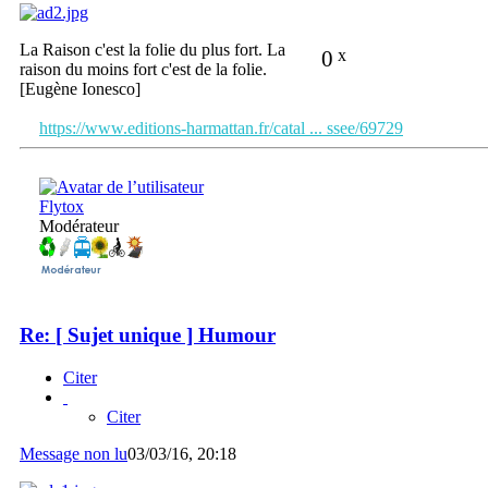
La Raison c'est la folie du plus fort. La
0
x
raison du moins fort c'est de la folie.
[Eugène Ionesco]
https://www.editions-harmattan.fr/catal ... ssee/69729
Flytox
Modérateur
Re: [ Sujet unique ] Humour
Citer
Citer
Message non lu
03/03/16, 20:18