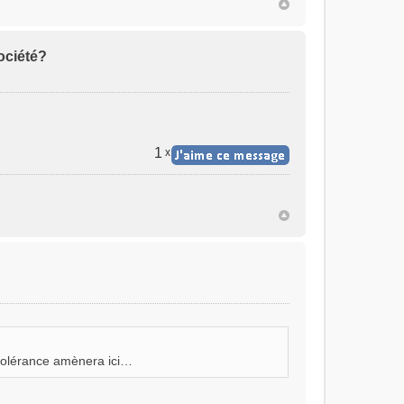
ociété?
1
x
 tolérance amènera ici…