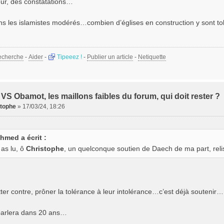
ur, des constatations…
 les islamistes modérés…combien d’églises en construction y sont to
echerche
-
Aider
-
Tipeeez !
-
Publier un article
-
Netiquette
VS Obamot, les maillons faibles du forum, qui doit rester ?
stophe
»
17/03/24, 18:26
hmed a écrit :
 as lu, ô
Christophe
, un quelconque soutien de Daech de ma part, reli
ter contre, prôner la tolérance à leur intolérance…c’est déjà soutenir…
parlera dans 20 ans…