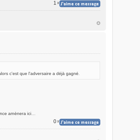
1
x
rs c'est que l'adversaire a déjà gagné.
rance amènera ici…
0
x