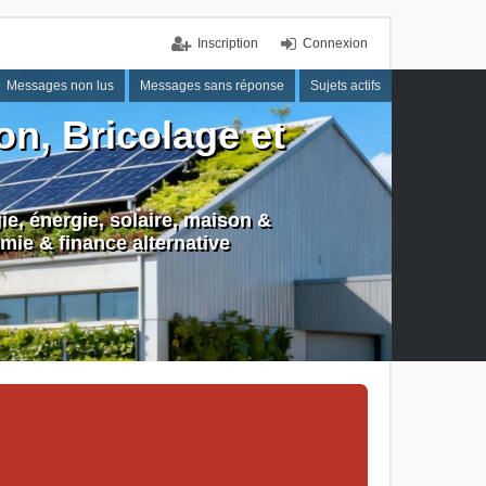
Inscription
Connexion
Messages non lus
Messages sans réponse
Sujets actifs
n, Bricolage et
e, énergie, solaire, maison &
mie & finance alternative