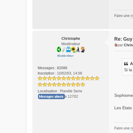
Faire une
r
Christophe
Re: Guy 
Modérateur
par
Chri
M
e
s
A
s
Messages :
82086
Si l
a
Inscription :
10/02/03, 14:06
g
e
n
Localisation :
Planète Serre
o
Sophisme !
x 12702
n
l
Les Etats
u
Faire une
r