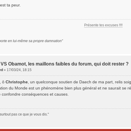
est ta peur.
Présente tes excuses !!!!
porte en lui-même sa propre damnation”
VS Obamot, les maillons faibles du forum, qui doit rester ?
ed
»
17/03/24, 18:15
u, ô
Christophe
, un quelconque soutien de Daech de ma part, relis soi
sation du Monde est un phénomène bien plus général et ne saurait se rés
e confondre conséquences et causes.
surtout pas ce que je vous dis."