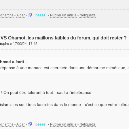
echerche
-
Aider
-
Tipeeez !
-
Publier un article
-
Netiquette
VS Obamot, les maillons faibles du forum, qui doit rester ?
stophe
»
17/03/24, 17:45
hmed a écrit :
a réponse à une menace est cherchée dans une démarche mimétique, alo
 On peut être tolérant à tout…sauf à l’intolérance !
 islamistes sont tous fascistes dans le monde…c’est ce que votre tolé
echerche
-
Aider
-
Tipeeez !
-
Publier un article
-
Netiquette