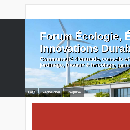
Forum Écologie, É
Innovations Dura
Communauté d'entraide, conseils et 
jardinage, travaux & bricolage, pan
FAQ
Rechercher
L’équipe