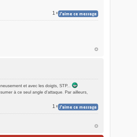
1
x
gneusement et avec les doigts, STP...
umer à ce seul angle d'attaque. Par ailleurs,
1
x