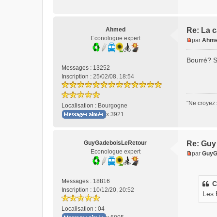
Ahmed
Re: La 
Econologue expert
par
Ahm
M
e
Bourré? S
s
Messages :
13252
s
Inscription :
25/02/08, 18:54
a
g
e
"Ne croyez 
Localisation :
Bourgogne
n
x 3921
o
n
l
u
GuyGadeboisLeRetour
Re: Guy 
Econologue expert
par
GuyG
M
e
s
Messages :
18816
C
s
Inscription :
10/12/20, 20:52
Les 
a
g
Localisation :
04
e