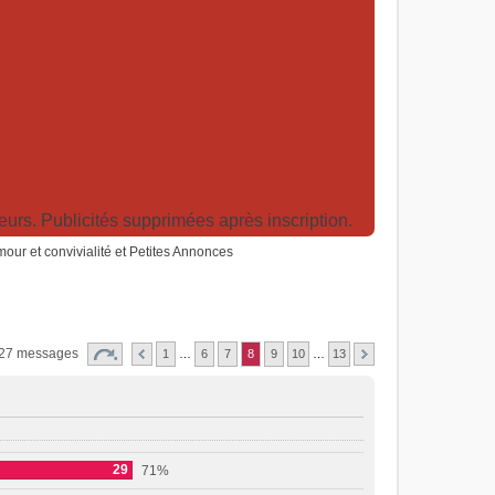
rs. Publicités supprimées après inscription.
humour et convivialité et Petites Annonces
127 messages
1
…
6
7
8
9
10
…
13
29
71%