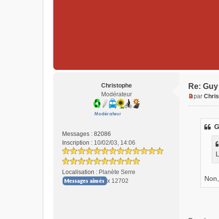
u
Christophe
Re: Guy 
Modérateur
par
Chri
M
e
s
G
s
Messages :
82086
a
Inscription :
10/02/03, 14:06
g
L
e
n
Localisation :
Planète Serre
o
Non,
x 12702
n
l
u