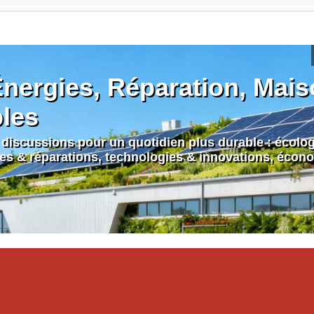
nergies, Réparation, Maiso
bles
discussions pour un quotidien plus durable : écologi
nes & réparations, technologies & innovations, écono