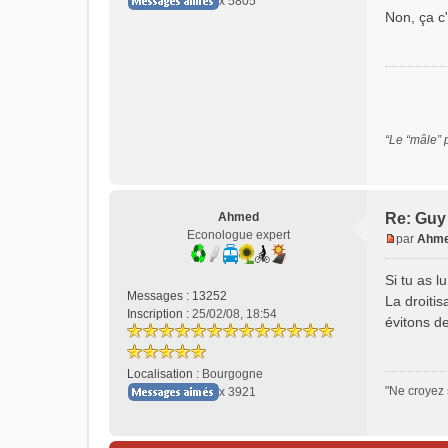
x 5805
n
Non, ça c'
o
n
l
u
“Le “mâle” 
Ahmed
Re: Guy 
Econologue expert
par
Ahm
M
e
Si tu as l
s
Messages :
13252
La droiti
s
Inscription :
25/02/08, 18:54
évitons d
a
g
e
Localisation :
Bourgogne
n
"Ne croyez 
x 3921
o
n
l