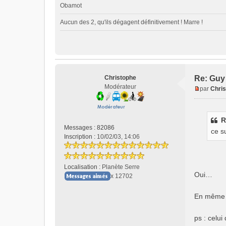
Obamot
Aucun des 2, qu'ils dégagent définitivement ! Marre !
Christophe
Re: Guy 
Modérateur
par
Chri
M
e
s
R
s
Messages :
82086
ce s
a
Inscription :
10/02/03, 14:06
g
e
n
Localisation :
Planète Serre
o
Oui…
x 12702
n
l
u
En même t
ps : celu