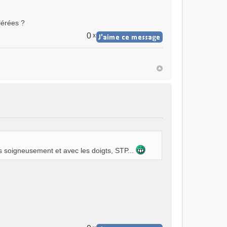
lérées ?
0
x
s soigneusement et avec les doigts, STP...