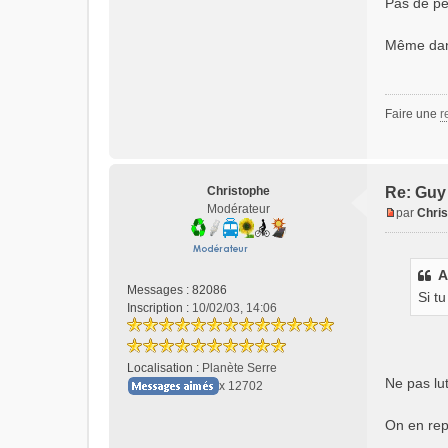
Pas de pe
Même dans
Faire une
r
Christophe
Re: Guy 
Modérateur
par
Chri
M
e
s
A
s
Messages :
82086
Si tu
a
Inscription :
10/02/03, 14:06
g
e
n
Localisation :
Planète Serre
o
Ne pas lut
x 12702
n
l
On en re
u