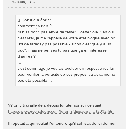
20/10/08, 13:37
M
e
s
jonule a écrit :
s
comment ça rien ?
a
g
tu n'as donc pas envie de tester + cette voie ? ah oui
e
c'est vrai, je me rappelle de votre état bloqué avec nlc
n
"loi de faraday pas possible - sinon c'est que y a un
o
truc". mais ne penses tu pas que ça en intéresse
n
d'autres ?
l
...
u
c'est dommage je voulais évoluer en respect avec lui
pour vérifier la véracité de ses propos, ça aura meme
pas été possible ...
?? on y travaille déjà depuis longtemps sur ce sujet
https://www.econologie.com/forums/dissociati ... t2932.html
Il répétait à qui voulait l'entendre qu'il suffisait de lui donner