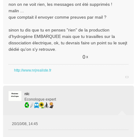
e
non on ne voit rien, les messages ont été supprimés !
s
malin ...
s
que comptait il envoyer comme preuves par mail ?
a
g
e
sinon tu dis que tu en penses "rien" de la production
n
d'hydrogène EMBARQUEE mais que tu travailles sur la
o
dissociation électrique, ok, tu devrais faire un point su le suejt
n
dédié qu'on s'y retrouve.
l
u
0
x
http://www.nrjrealiste.fr
nlc
Econologue expert
20/10/08, 14:45
M
e