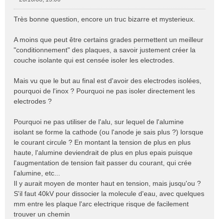
M
e
Très bonne question, encore un truc bizarre et mysterieux.
s
s
A moins que peut être certains grades permettent un meilleur
a
"conditionnement" des plaques, a savoir justement créer la
g
e
couche isolante qui est censée isoler les electrodes.
n
o
Mais vu que le but au final est d'avoir des electrodes isolées,
n
pourquoi de l'inox ? Pourquoi ne pas isoler directement les
l
electrodes ?
u
Pourquoi ne pas utiliser de l'alu, sur lequel de l'alumine
isolant se forme la cathode (ou l'anode je sais plus ?) lorsque
le courant circule ? En montant la tension de plus en plus
haute, l'alumine deviendrait de plus en plus epais puisque
l'augmentation de tension fait passer du courant, qui crée
l'alumine, etc...
Il y aurait moyen de monter haut en tension, mais jusqu'ou ?
S'il faut 40kV pour dissocier la molecule d'eau, avec quelques
mm entre les plaque l'arc electrique risque de facilement
trouver un chemin