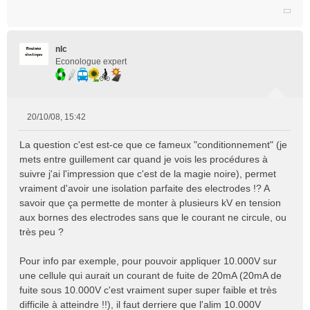
nlc
Econologue expert
20/10/08, 15:42
M
e
La question c'est est-ce que ce fameux "conditionnement" (je
s
mets entre guillement car quand je vois les procédures à
s
suivre j'ai l'impression que c'est de la magie noire), permet
a
vraiment d'avoir une isolation parfaite des electrodes !? A
g
e
savoir que ça permette de monter à plusieurs kV en tension
n
aux bornes des electrodes sans que le courant ne circule, ou
o
très peu ?
n
l
Pour info par exemple, pour pouvoir appliquer 10.000V sur
u
une cellule qui aurait un courant de fuite de 20mA (20mA de
fuite sous 10.000V c'est vraiment super super faible et très
difficile à atteindre !!), il faut derriere que l'alim 10.000V