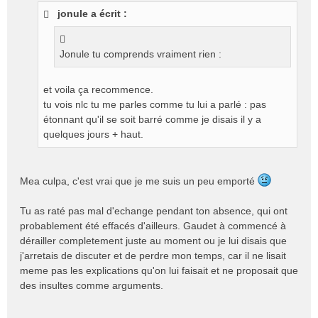
s
jonule a écrit :
s
a
g
Jonule tu comprends vraiment rien :
e
n
o
et voila ça recommence.
n
tu vois nlc tu me parles comme tu lui a parlé : pas
l
étonnant qu'il se soit barré comme je disais il y a
u
quelques jours + haut.
Mea culpa, c'est vrai que je me suis un peu emporté
Tu as raté pas mal d'echange pendant ton absence, qui ont
probablement été effacés d'ailleurs. Gaudet à commencé à
dérailler completement juste au moment ou je lui disais que
j'arretais de discuter et de perdre mon temps, car il ne lisait
meme pas les explications qu'on lui faisait et ne proposait que
des insultes comme arguments.