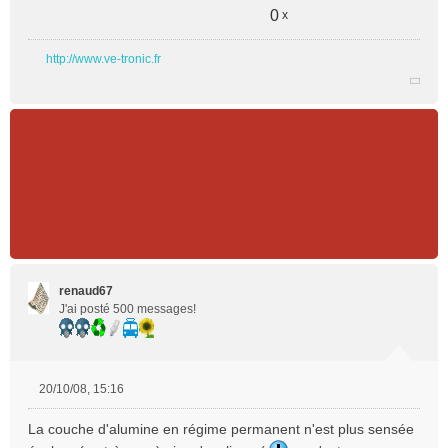
0
x
http://www.ve-tronic.fr
renaud67
J'ai posté 500 messages!
20/10/08, 15:16
M
e
La couche d'alumine en régime permanent n'est plus sensée
s