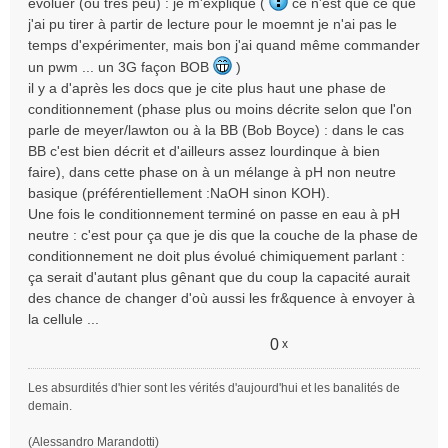
évoluer (ou très peu) : je m'explique (
ce n'est que ce que
s
j'ai pu tirer à partir de lecture pour le moemnt je n'ai pas le
a
temps d'expérimenter, mais bon j'ai quand même commander
g
e
un pwm ... un 3G façon BOB
)
n
il y a d'après les docs que je cite plus haut une phase de
o
conditionnement (phase plus ou moins décrite selon que l'on
n
parle de meyer/lawton ou à la BB (Bob Boyce) : dans le cas
l
BB c'est bien décrit et d'ailleurs assez lourdinque à bien
u
faire), dans cette phase on à un mélange à pH non neutre
basique (préférentiellement :NaOH sinon KOH).
Une fois le conditionnement terminé on passe en eau à pH
neutre : c'est pour ça que je dis que la couche de la phase de
conditionnement ne doit plus évolué chimiquement parlant :
ça serait d'autant plus gênant que du coup la capacité aurait
des chance de changer d'où aussi les fr&quence à envoyer à
la cellule ...
0
x
Les absurdités d'hier sont les vérités d'aujourd'hui et les banalités de
demain.
(Alessandro Marandotti)