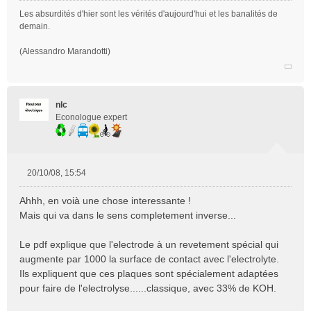
n
Les absurdités d'hier sont les vérités d'aujourd'hui et les banalités de
o
demain.
n
l
(Alessandro Marandotti)
u
nlc
Econologue expert
20/10/08, 15:54
M
e
Ahhh, en voià une chose interessante !
s
Mais qui va dans le sens completement inverse...
s
a
Le pdf explique que l'electrode à un revetement spécial qui
g
e
augmente par 1000 la surface de contact avec l'electrolyte.
n
Ils expliquent que ces plaques sont spécialement adaptées
o
pour faire de l'electrolyse......classique, avec 33% de KOH.
n
l