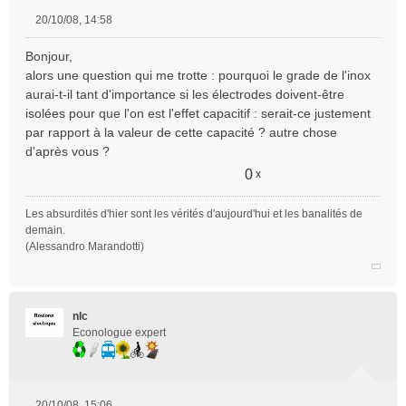
20/10/08, 14:58
M
e
Bonjour,
s
alors une question qui me trotte : pourquoi le grade de l'inox
s
aurai-t-il tant d'importance si les électrodes doivent-être
a
isolées pour que l'on est l'effet capacitif : serait-ce justement
g
e
par rapport à la valeur de cette capacité ? autre chose
n
d'après vous ?
o
0
x
n
l
u
Les absurdités d'hier sont les vérités d'aujourd'hui et les banalités de
demain.
(Alessandro Marandotti)
nlc
Econologue expert
20/10/08, 15:06