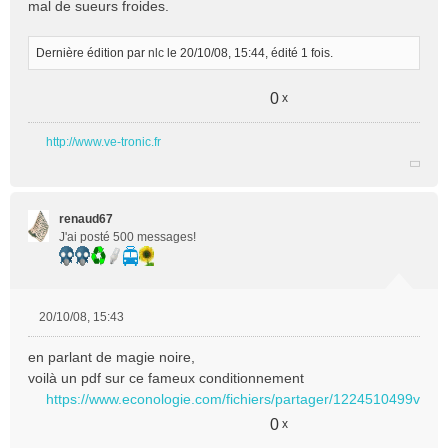
mal de sueurs froides.
Dernière édition par
nlc
le 20/10/08, 15:44, édité 1 fois.
0
x
http://www.ve-tronic.fr
renaud67
J'ai posté 500 messages!
20/10/08, 15:43
M
e
en parlant de magie noire,
s
voilà un pdf sur ce fameux conditionnement
s
https://www.econologie.com/fichiers/partager/1224510499vddv
a
g
0
x
e