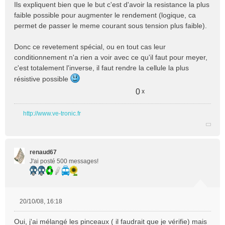
Ils expliquent bien que le but c'est d'avoir la resistance la plus
u
faible possible pour augmenter le rendement (logique, ca
permet de passer le meme courant sous tension plus faible).
Donc ce revetement spécial, ou en tout cas leur
conditionnement n'a rien a voir avec ce qu'il faut pour meyer,
c'est totalement l'inverse, il faut rendre la cellule la plus
résistive possible
0
x
http://www.ve-tronic.fr
renaud67
J'ai posté 500 messages!
20/10/08, 16:18
M
e
Oui, j'ai mélangé les pinceaux ( il faudrait que je vérifie) mais