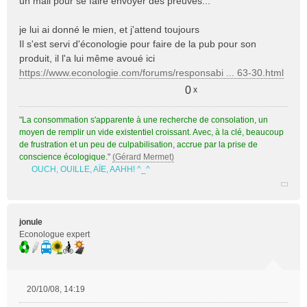
un mail pour se faire envoyer des preuves...
je lui ai donné le mien, et j'attend toujours
Il s'est servi d'éconologie pour faire de la pub pour son
produit, il l'a lui même avoué ici
https://www.econologie.com/forums/responsabi ... 63-30.html
0
x
"
La consommation s'apparente à une recherche de consolation, un
moyen de remplir un vide existentiel croissant. Avec, à la clé, beaucoup
de frustration et un peu de culpabilisation, accrue par la prise de
conscience écologique.
"
(Gérard Mermet)
OUCH, OUILLE, AÏE, AAHH! ^_^
jonule
Econologue expert
20/10/08, 14:19
M