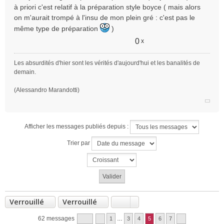
s
à priori c'est relatif à la préparation style boyce ( mais alors
s
on m'aurait trompé à l'insu de mon plein gré : c'est pas le
a
même type de préparation
g
)
e
0
x
n
o
Les absurdités d'hier sont les vérités d'aujourd'hui et les banalités de
n
demain.
l
u
(Alessandro Marandotti)
Afficher les messages publiés depuis :
Trier par
Verrouillé
Verrouillé
62 messages
1
…
3
4
5
6
7