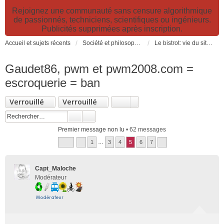
Rejoignez une communauté sans censure algorithmique
de passionnés, techniciens, scientifiques ou ingénieurs.
Publicités supprimées après inscription.
Accueil et sujets récents
Société et philosophie. Sciences et technologies. Santé et prévention.
Le bistrot: vie du site, loisirs et détente, humour et convivialité et Petites Annonces
Gaudet86, pwm et pwm2008.com =
escroquerie = ban
Verrouillé
Verrouillé
Premier message non lu
• 62 messages
1
…
3
4
5
6
7
Capt_Maloche
Modérateur