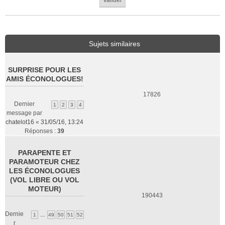
Sujets similaires
SURPRISE POUR LES
AMIS ÉCONOLOGUES!
17826
Dernier
1
2
3
4
message par
chatelot16
«
31/05/16, 13:24
Réponses :
39
PARAPENTE ET
PARAMOTEUR CHEZ
LES ÉCONOLOGUES
(VOL LIBRE OU VOL
MOTEUR)
190443
Dernie
1
…
49
50
51
52
r