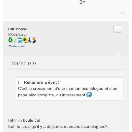
0
x
n
l
u
Citer
Christophe
Modérateur
27/10/08, 15:56
M
e
s
Remundo a écrit :
s
C'est le croisement d'une maman éconologue et d'un
a
g
papa pipolitologiste, ou inversement
e
n
o
n
Hihihiih boulé va!
l
Euh tu crois qu'il y a déjà des mamans éconologues?
u