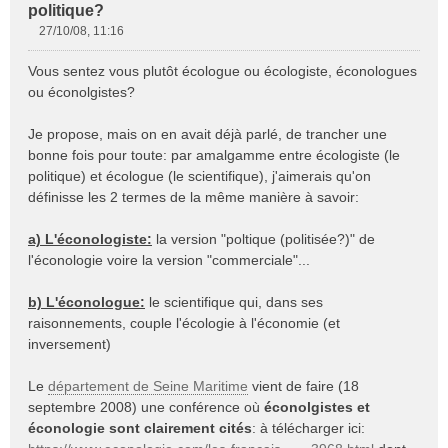
politique?
27/10/08, 11:16
M
e
Vous sentez vous plutôt écologue ou écologiste, éconologues
s
ou éconolgistes?
s
a
Je propose, mais on en avait déjà parlé, de trancher une
g
e
bonne fois pour toute: par amalgamme entre écologiste (le
n
politique) et écologue (le scientifique), j'aimerais qu'on
o
définisse les 2 termes de la même manière à savoir:
n
l
a) L'éconologiste:
la version "poltique (politisée?)" de
u
l'éconologie voire la version "commerciale"...
b) L'éconologue:
le scientifique qui, dans ses
raisonnements, couple l'écologie à l'économie (et
inversement)
Le
département de Seine Maritime
vient de faire (18
septembre 2008) une conférence où
éconolgistes et
éconologie sont clairement cités
: à télécharger ici: