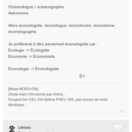
l
Océanologue / océanographe
u
Astronome
Alors éconologiste, éconologue, éconolocien, éconolome,
éconolographe.
Je préfèrerai à titre personnel éconologiste car :
Ecologie -> Ecologiste
Economie -> Economiste.
Econologie -> Econologiste.
0
x
[Mode MODO=ON]
Zieute mais n'en pense pas moins...
Peugeot Ion (VE), KIA Optime PHEV, VAE, pas encore de moto
électrique...
Citer
Lietseu