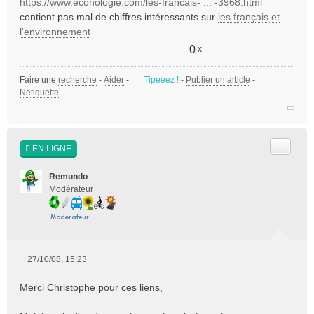
https://www.econologie.com/les-francais- ... -3968.html
s
contient pas mal de chiffres intéressants sur
les français et
a
l'environnement
g
e
0
x
n
o
Faire une
recherche
-
Aider
-
Tipeeez !
-
Publier un article
-
n
Netiquette
l
u
Citer
EN LIGNE
Remundo
Modérateur
27/10/08, 15:23
M
e
Merci Christophe pour ces liens,
s
s