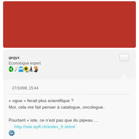
Citer
gegyx
Econologue expert
27/10/08, 15:44
M
e
« ogue » ferait plus scientifique ?
s
Moi, cela me fait penser à catalogue, oncologue..
s
a
Pourtant « iste, ce n’est pas que du pipeau …
g
e
http://iste.epfl.ch/index_fr.shtml
n
o