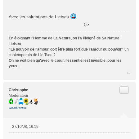
Avec les salutations de Lietseu
0
x
En éloignant l'Homme de La Nature, on l'a éloigné de Sa Nature !
Lietseu
"Le pouvoir de l'amour, doit être plus fort que l'amour du pouvoir"
un
contemporain de Lie Tseu ?
On ne voit bien qu'avec le cœur, l'essentiel est invisible, pour les
yeux...
Citer
Christophe
Modérateur
27/10/08, 16:19
M
e