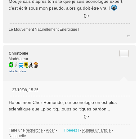
Moi, je sais d'après ton site que je suis éconologue expert,
a
c'est écrit sous mon pseudo, alors ça doit être vrai !
g
e
0
x
n
o
Le Mouvement Naturellement Energique !
n
l
u
Citer
Christophe
Modérateur
27/10/08, 15:25
M
e
Hé oui mon Cher Remundo; sur econologie on est plus
s
scientifique que...pipolitiq...oups politiques pardon...
s
a
0
x
g
e
Faire une
recherche
-
Aider
-
Tipeeez !
-
Publier un article
-
n
Netiquette
o