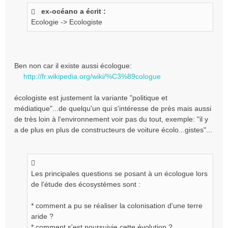
s
ex-océano a écrit :
s
Ecologie -> Ecologiste
a
g
e
n
o
Ben non car il existe aussi écologue:
n
http://fr.wikipedia.org/wiki/%C3%89cologue
l
u
écologiste est justement la variante "politique et
médiatique"...de quelqu'un qui s'intéresse de près mais aussi
de très loin à l'environnement voir pas du tout, exemple: "il y
a de plus en plus de constructeurs de voiture écolo...gistes"...
Les principales questions se posant à un écologue lors
de l'étude des écosystèmes sont :
* comment a pu se réaliser la colonisation d'une terre
aride ?
* comment s'est poursuivie cette évolution ?