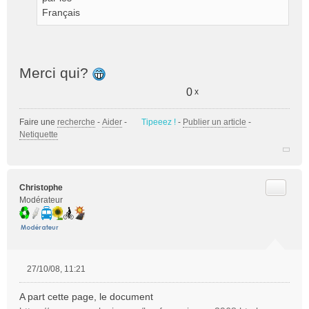
Français
Merci qui?
0
x
Faire une
recherche
-
Aider
-
Tipeeez !
-
Publier un article
-
Netiquette
Citer
Christophe
Modérateur
27/10/08, 11:21
M
e
A part cette page, le document
s