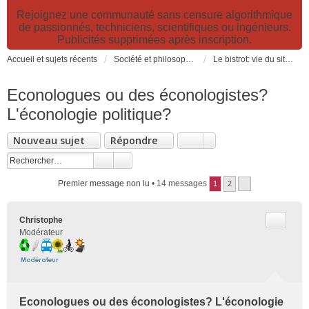
Rejoignez une communauté sans censure algorithmique
de passionnés, techniciens, scientifiques ou ingénieurs.
Publicités supprimées après inscription.
Accueil et sujets récents
Société et philosophie. Sciences et technologies. Santé et prévention.
Le bistrot: vie du site, loisirs et détente, humour et convivialité et Petites Annonces
Econologues ou des éconologistes?
L'éconologie politique?
Nouveau sujet
Répondre
Premier message non lu
• 14 messages
1
2
Citer
Christophe
Modérateur
Econologues ou des éconologistes? L'éconologie