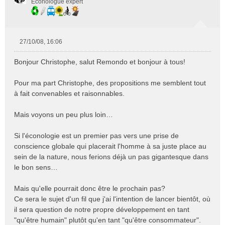
Econologue expert
27/10/08, 16:06
M
e
Bonjour Christophe, salut Remondo et bonjour à tous!
s
s
Pour ma part Christophe, des propositions me semblent tout
a
à fait convenables et raisonnables.
g
e
n
Mais voyons un peu plus loin…
o
n
Si l'éconologie est un premier pas vers une prise de
l
conscience globale qui placerait l'homme à sa juste place au
u
sein de la nature, nous ferions déjà un pas gigantesque dans
le bon sens…
Mais qu'elle pourrait donc être le prochain pas?
Ce sera le sujet d'un fil que j'ai l'intention de lancer bientôt, où
il sera question de notre propre développement en tant
"qu'être humain" plutôt qu'en tant "qu'être consommateur".