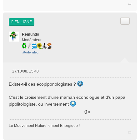
n
l
u
Citer
EN LIGNE
Remundo
Modérateur
27/10/08, 15:40
M
e
Existe-t-il des écopiponologistes ?
s
s
C'est le croisement d'une maman éconologue et d'un papa
a
g
pipolitologiste, ou inversement
e
0
x
n
o
Le Mouvement Naturellement Energique !
n
l
u