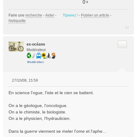
0
x
Faire une
recherche
-
Aider
-
Tipeeez !
-
Publier un article
-
Netiquette
Citer
ex-océano
Modérateur
27/10/08, 15:59
M
e
En science l'ogue, l'iste et le cien se battent.
s
s
On a le géologue, l'oncologue.
a
On a le chimiste, le biologiste.
g
e
On a le physicien, l'hydraulicien.
n
o
Dans la guerre viennent se meler l'ome et l'aphe...
n