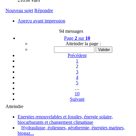
21034
Vues
Nouveau sujet
Répondre
Aperçu avant impression
94 messages
Page
2
sur
10
Atteindre la page :
Précédent
1
2
3
4
5
…
10
Suivant
Atteindre
Energies renouvelables et fossiles, énergie solaire,
biocarburants et changement climatique
Hydraulique, éoliennes, géothermie, énergies marines,
biogaz...