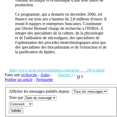
viabilite technique et economique d'une telle filiere de
production.
Ce programme, qui a demarre en decembre 2006, est
finance sur trois ans a hauteur de 2,8 millions d'euros. Il
reunit 8 equipes et entreprises francaises. Coordonne
par Olivier Bernard charge de recherche a l'INRIA, il
integre des specialistes de la culture, de la physiologie
et de l'utilisation de microalgues, des specialistes de
l'optimisation des procedes biotechnologiques ainsi que
des specialistes des biocarburants et de l'extraction et de
la purification de lipides.
http://www.actu-environnement.com/ae/ne ... _2914.php4
Faire une
recherche
-
Aider
-
Tipeeez !
-
0
x
Publier un article
-
Netiquette
Afficher les messages publiés depuis :
Trier par