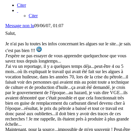
Citer
Citer
Message non lu
09/06/07, 01:07
Salut,
Je n'ai pas lu toutes les infos concernant les algues sur le site...je sais
c'est pas bien !!!
J'espère ne pas essayer de vous apprendre quelquechose que vous
savez tous depuis longtemps...
J'ai vu un reportage, il y a quelques temps déja...peut-être 4 ou 5
mois...où ils expliquait le travail qui avait été fait sur les algues à
vocation huileuse, dans les années 70, lors de la crise du pétrole...il
faisait voir des personnes qui avaient mis au point toute a technique
de culture et de production d'huile...ça avait été demandé, je crois
par le gouvernement de l'époque...au hazard, je vais dire VGE...ils
avaient démontré que c'était possible et que cela fonctionnait très
bien en guise de remplacement du carburant diesel devenu cher à
l'époque...résultat, le prix du pétrole a baissé et tout ce travail est
donc passé aux oubliettes...il doit bien y avoir des traces de ces
recherches ! Je me rappelle, ils étaient près à produire à plus grande
échelle...
Maintenant, pour la source...impossible de m'en souvenir ! Peut-être