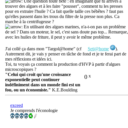
Une question toute bête : en imaginant que tu arrives à
trouver des algues et à les faire "pousser", comment tu les presses
pour en extraire l'huile ? Ca fait quelle taille ces bébêtes ? faut pas
qu'elles passent dans les trous du filtre de la presse non plus. Ca
marche à la centrifugeuse ?
En utilisant des algues marines, n'a-t-on pas un problème
de sel ? Dans un moteur, le sel, c'est sans doute pas top... Remarque,
avec les huiles de friture, il peut y avoir le même problème.
J'ai collé ça dans mon "Targol@home" (cf
Seti@home
).
Autrement dit, je vais y penser en tâche de fond et je te ferai part de
mes réflexions et idées ici.
Toi, tu voyais ça comment la production d'HVP à partir d'algues
microscopiques ?
"Celui qui croit qu'une croissance
0
x
exponentielle peut continuer
indéfiniment dans un monde fini est un
fou, ou un économiste."
K.E.Boulding
exceed
Je comprends l'éconologie