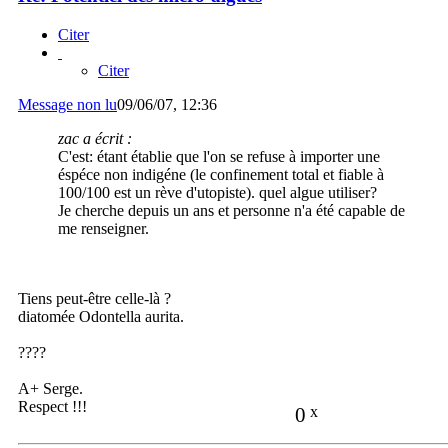
Citer
Citer
Message non lu
09/06/07, 12:36
zac a écrit :
C'est: étant établie que l'on se refuse à importer une
éspéce non indigéne (le confinement total et fiable à
100/100 est un rève d'utopiste). quel algue utiliser?
Je cherche depuis un ans et personne n'a été capable de
me renseigner.
Tiens peut-être celle-là ?
diatomée Odontella aurita.
????
A+ Serge.
Respect !!!
0
x