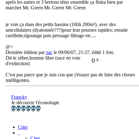
après les autres et 3 bretons tétus ensemble ça finira bien par
marcher Mr. Green Mr. Green Mr. Green
je vois ça dans des petits bassins (100à 200m²), avec des
unicellulaires (dyatonnée???)pour leur pousses rapides; ensuite
cueillette,égoutage puis pressage filtrage etc....
@+
Dernière édition par
zac
le 09/06/07, 21:37, édité 1 fois.
Dit le zèbre,homme libre (race en voie
0
x
d'extinction)
C'est pas parce que je suis con que j'éssaye pas de faire des choses
intélligentes.
Francky
Je découvre l'éconologie
Citer
Citer