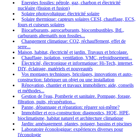
Energies fossiles: pétrole, gaz, charbon et électricité
nucléaire (fission et fusion)
Solaire photovoltaïque: électricité solaire
Solaire thermique: capteurs solaires CESI, chauffage, ECS,
fours et cuiseurs solaires
Biocarburants, agrocarburants, biocombustibles, BtL,
carburants alternatifs non fossiles...
Changement climatique: CO2, réchauffement, effet de
serre...
Maison, habitat, électricité et jardin. Travaux et bricolage.
Chauffage, isolation, ventilation, VMC, refroidissement...
Électricité, électronique et informatique: Hi-Tech, internet,
DIY, éclairage, matériels et nouveautés
Vos montages techniques, bricolages, innovations et auto-
construction: fabriquer un objet ou une installation
Rénovation, chantier et travaux immobiliers: aide, conseils
et méthodes...
Gestion de l'eau, Pomberie et sanitaire. Pompage, forage,
filtration, puits, récupération...
Panne, dépannage et réparation: réparer soi-même?
Immobilier et eco-construction: diagnostics, HQE, HPE,
bioclimatisme, habitat naturel et architecture climatique
Jardin: aménagement, plantes, potager, bassins et piscines
Laboratoire éconologique: expériences diverses pour
l'éconologie