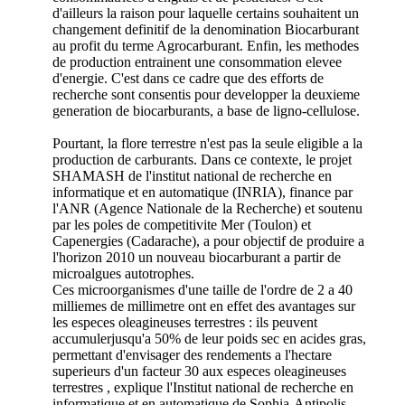
d'ailleurs la raison pour laquelle certains souhaitent un
changement definitif de la denomination Biocarburant
au profit du terme Agrocarburant. Enfin, les methodes
de production entrainent une consommation elevee
d'energie. C'est dans ce cadre que des efforts de
recherche sont consentis pour developper la deuxieme
generation de biocarburants, a base de ligno-cellulose.
Pourtant, la flore terrestre n'est pas la seule eligible a la
production de carburants. Dans ce contexte, le projet
SHAMASH de l'institut national de recherche en
informatique et en automatique (INRIA), finance par
l'ANR (Agence Nationale de la Recherche) et soutenu
par les poles de competitivite Mer (Toulon) et
Capenergies (Cadarache), a pour objectif de produire a
l'horizon 2010 un nouveau biocarburant a partir de
microalgues autotrophes.
Ces microorganismes d'une taille de l'ordre de 2 a 40
milliemes de millimetre ont en effet des avantages sur
les especes oleagineuses terrestres : ils peuvent
accumulerjusqu'a 50% de leur poids sec en acides gras,
permettant d'envisager des rendements a l'hectare
superieurs d'un facteur 30 aux especes oleagineuses
terrestres , explique l'Institut national de recherche en
informatique et en automatique de Sophia-Antipolis,