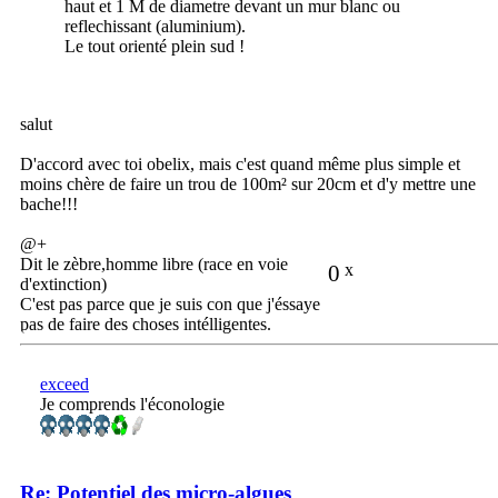
haut et 1 M de diametre devant un mur blanc ou
reflechissant (aluminium).
Le tout orienté plein sud !
salut
D'accord avec toi obelix, mais c'est quand même plus simple et
moins chère de faire un trou de 100m² sur 20cm et d'y mettre une
bache!!!
@+
Dit le zèbre,homme libre (race en voie
0
x
d'extinction)
C'est pas parce que je suis con que j'éssaye
pas de faire des choses intélligentes.
exceed
Je comprends l'éconologie
Re: Potentiel des micro-algues