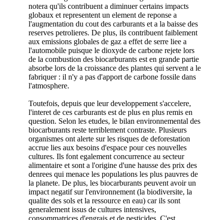
notera qu'ils contribuent a diminuer certains impacts
globaux et representent un element de reponse a
l'augmentation du cout des carburants et a la baisse des
reserves petrolieres. De plus, ils contribuent faiblement
aux emissions globales de gaz a effet de serre liee a
l'automobile puisque le dioxyde de carbone rejete lors
de la combustion des biocarburants est en grande partie
absorbe lors de la croissance des plantes qui servent a le
fabriquer : il n'y a pas d'apport de carbone fossile dans
l'atmosphere.
Toutefois, depuis que leur developpement s'accelere,
l'interet de ces carburants est de plus en plus remis en
question. Selon les etudes, le bilan environnemental des
biocarburants reste terriblement contraste. Plusieurs
organismes ont alerte sur les risques de deforestation
accrue lies aux besoins d'espace pour ces nouvelles
cultures. Ils font egalement concurrence au secteur
alimentaire et sont a l'origine d'une hausse des prix des
denrees qui menace les populations les plus pauvres de
la planete. De plus, les biocarburants peuvent avoir un
impact negatif sur l'environnement (la biodiversite, la
qualite des sols et la ressource en eau) car ils sont
generalement issus de cultures intensives,
consommatrices d'engrais et de pesticides. C'est