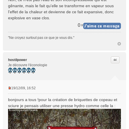
s
gênante, mais le fait qu'elle se transforme en vapeur sous
s
l'effet de la chaleur et devienne de ce fait expansive, donc
a
explosive en vase clos.
g
e
0
x
n
o
"Ne croyez surtout pas ce que je vous dis."
n
l
u
Citer
hostilpower
Je découvre l'éconologie
19/12/09, 16:52
M
e
bonjours a tous !pour la création de briquettes de copeau et
s
sciure je pensais utiliser une presse hydro comme celle la :
s
a
g
e
n