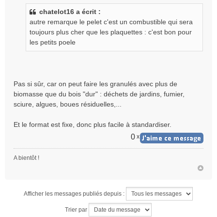
s
chatelot16 a écrit :
s
autre remarque le pelet c'est un combustible qui sera
a
g
toujours plus cher que les plaquettes : c'est bon pour
e
les petits poele
n
o
n
l
Pas si sûr, car on peut faire les granulés avec plus de
u
biomasse que du bois "dur" : déchets de jardins, fumier,
sciure, algues, boues résiduelles,...
Et le format est fixe, donc plus facile à standardiser.
0
x
A bientôt !
Afficher les messages publiés depuis :
Trier par