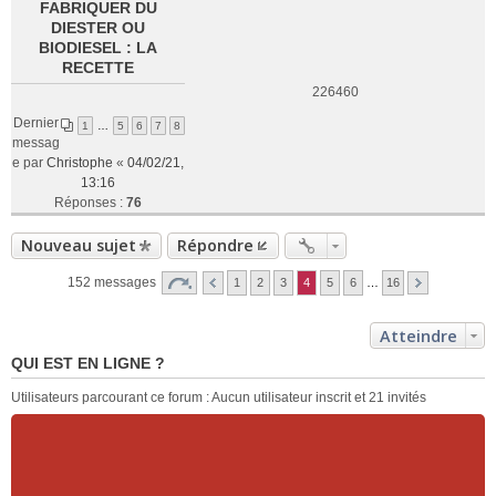
FABRIQUER DU
DIESTER OU
BIODIESEL : LA
RECETTE
226460
Dernier
1
…
5
6
7
8
messag
e par
Christophe
«
04/02/21,
13:16
Réponses :
76
Nouveau sujet
Répondre
152 messages
1
2
3
4
5
6
…
16
Atteindre
QUI EST EN LIGNE ?
Utilisateurs parcourant ce forum : Aucun utilisateur inscrit et 21 invités