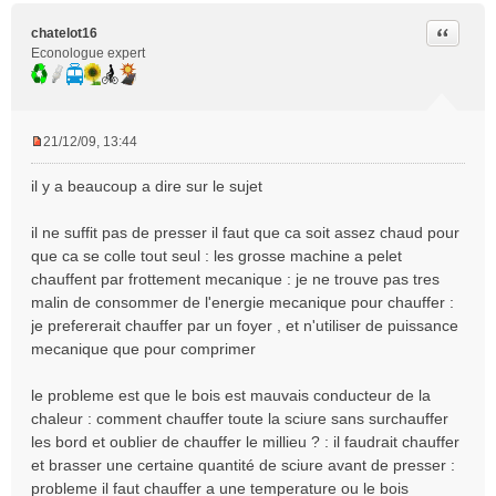
Citer
chatelot16
Econologue expert
21/12/09, 13:44
M
e
il y a beaucoup a dire sur le sujet
s
s
il ne suffit pas de presser il faut que ca soit assez chaud pour
a
que ca se colle tout seul : les grosse machine a pelet
g
e
chauffent par frottement mecanique : je ne trouve pas tres
n
malin de consommer de l'energie mecanique pour chauffer :
o
je prefererait chauffer par un foyer , et n'utiliser de puissance
n
mecanique que pour comprimer
l
u
le probleme est que le bois est mauvais conducteur de la
chaleur : comment chauffer toute la sciure sans surchauffer
les bord et oublier de chauffer le millieu ? : il faudrait chauffer
et brasser une certaine quantité de sciure avant de presser :
probleme il faut chauffer a une temperature ou le bois