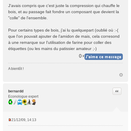
J'avais compris que c'est juste la compression qui chauffe le
bois, et au passage fait fondre un composant que devient la
"colle" de l'ensemble.
Pour certains types de bois, j'ai lu quelquepart (oublié où :-(
que l'on pouvait ajouter de l'amidon de mais, cela corresond
à une remarque sur l'utilisation de farine pour coller des
étiquettes (ou les mains du patissier amateur ;-)
0
x
A bientôt !
Citer
bernardd
Econologue expert
21/12/09, 14:13
M
e