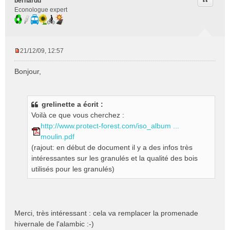
Citer
bernardd
Econologue expert
21/12/09, 12:57
M
e
Bonjour,
s
s
a
g
grelinette a écrit :
e
Voilà ce que vous cherchez :
n
http://www.protect-forest.com/iso_album ...
o
moulin.pdf
n
(rajout: en début de document il y a des infos très
l
intéressantes sur les granulés et la qualité des bois
u
utilisés pour les granulés)
Merci, très intéressant : cela va remplacer la promenade
hivernale de l'alambic :-)