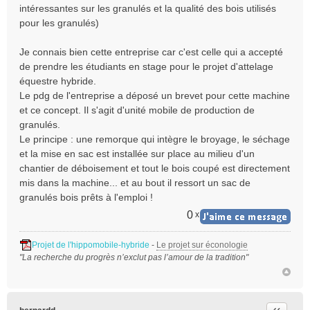
intéressantes sur les granulés et la qualité des bois utilisés
g
e
pour les granulés)
n
o
Je connais bien cette entreprise car c'est celle qui a accepté
n
de prendre les étudiants en stage pour le projet d'attelage
l
équestre hybride.
u
Le pdg de l'entreprise a déposé un brevet pour cette machine
et ce concept. Il s'agit d'unité mobile de production de
granulés.
Le principe : une remorque qui intègre le broyage, le séchage
et la mise en sac est installée sur place au milieu d'un
chantier de déboisement et tout le bois coupé est directement
mis dans la machine... et au bout il ressort un sac de
granulés bois prêts à l'emploi !
0
x
Projet de l'hippomobile-hybride
-
Le projet sur éconologie
"La recherche du progrès n’exclut pas l’amour de la tradition"