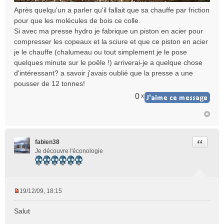
Après quelqu'un a parler qu'il fallait que sa chauffe par friction
pour que les molécules de bois ce colle.
Si avec ma presse hydro je fabrique un piston en acier pour
compresser les copeaux et la sciure et que ce piston en acier
je le chauffe (chalumeau ou tout simplement je le pose
quelques minute sur le poêle !) arriverai-je a quelque chose
d'intéressant? a savoir j'avais oublié que la presse a une
pousser de 12 tonnes!
0
x
Citer
fabien38
Je découvre l'éconologie
19/12/09, 18:15
M
e
Salut
s