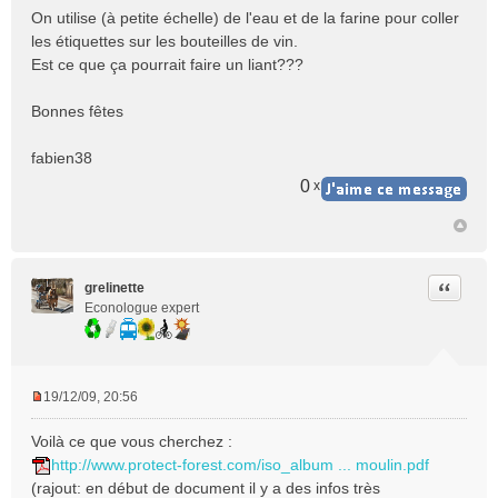
s
On utilise (à petite échelle) de l'eau et de la farine pour coller
a
les étiquettes sur les bouteilles de vin.
g
e
Est ce que ça pourrait faire un liant???
n
o
Bonnes fêtes
n
l
fabien38
u
0
x
Citer
grelinette
Econologue expert
19/12/09, 20:56
M
e
Voilà ce que vous cherchez :
s
http://www.protect-forest.com/iso_album ... moulin.pdf
s
(rajout: en début de document il y a des infos très
a