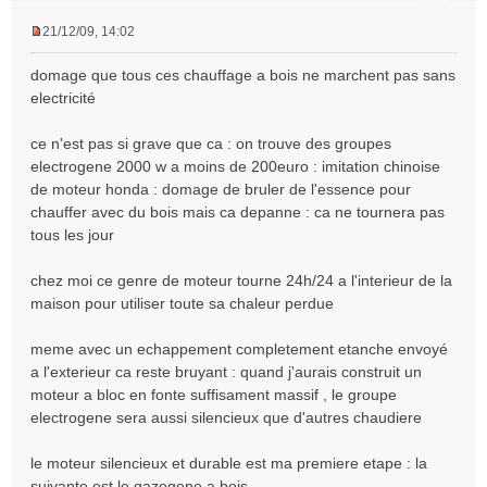
21/12/09, 14:02
M
e
domage que tous ces chauffage a bois ne marchent pas sans
s
electricité
s
a
ce n'est pas si grave que ca : on trouve des groupes
g
e
electrogene 2000 w a moins de 200euro : imitation chinoise
n
de moteur honda : domage de bruler de l'essence pour
o
chauffer avec du bois mais ca depanne : ca ne tournera pas
n
tous les jour
l
u
chez moi ce genre de moteur tourne 24h/24 a l'interieur de la
maison pour utiliser toute sa chaleur perdue
meme avec un echappement completement etanche envoyé
a l'exterieur ca reste bruyant : quand j'aurais construit un
moteur a bloc en fonte suffisament massif , le groupe
electrogene sera aussi silencieux que d'autres chaudiere
le moteur silencieux et durable est ma premiere etape : la
suivante est le gazogene a bois