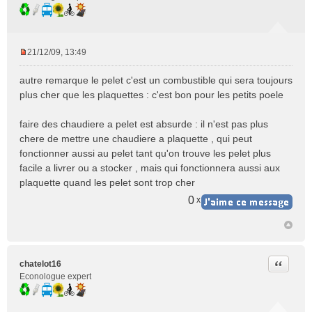
21/12/09, 13:49
M
e
autre remarque le pelet c'est un combustible qui sera toujours
s
plus cher que les plaquettes : c'est bon pour les petits poele
s
a
faire des chaudiere a pelet est absurde : il n'est pas plus
g
e
chere de mettre une chaudiere a plaquette , qui peut
n
fonctionner aussi au pelet tant qu'on trouve les pelet plus
o
facile a livrer ou a stocker , mais qui fonctionnera aussi aux
n
plaquette quand les pelet sont trop cher
l
u
0
x
Citer
chatelot16
Econologue expert