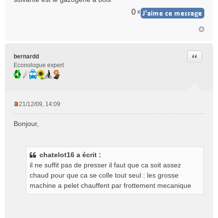
0
x
Citer
bernardd
Econologue expert
21/12/09, 14:09
M
e
Bonjour,
s
s
a
g
chatelot16 a écrit :
e
il ne suffit pas de presser il faut que ca soit assez
n
chaud pour que ca se colle tout seul : les grosse
o
machine a pelet chauffent par frottement mecanique
n
l
u