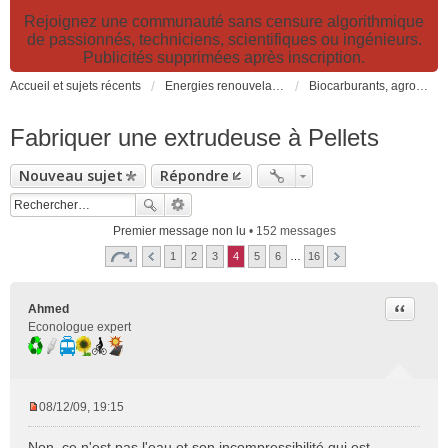
Rejoignez une communauté sans censure algorithmique
de passionnés, techniciens, scientifiques ou ingénieurs.
Publicités supprimées après inscription.
Accueil et sujets récents
Energies renouvelables et fossiles, énergie solaire, biocarburants et changement climatique
Biocarburants, agrocarburants, biocombustibles, BtL, carburants alternatifs non fossiles...
Fabriquer une extrudeuse à Pellets
Nouveau sujet
Répondre
Premier message non lu
• 152 messages
1
2
3
4
5
6
…
16
Citer
Ahmed
Econologue expert
08/12/09, 19:15
M
e
Non, ce n'est pas l'eau et son incompressibilité qui est