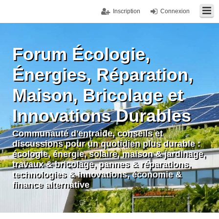
Inscription
Connexion
Forum Écologie,
Énergies, Réparation,
Maison, Bricolage et
Innovations Durables
Communauté d'entraide, conseils et
discussions pour un quotidien plus durable :
écologie, énergie, solaire, maison & jardinage,
travaux & bricolage, pannes & réparations,
technologies & innovations, économie &
finance alternative