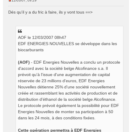
12/03/07, 09:29
M
e
Dés qu'il y a du fric à faire, ils y vont tous ==>
s
s
a
g
e
AOF le 12/03/2007 08h47
n
EDF ENERGIES NOUVELLES se développe dans les
o
biocarburants
n
l
(AOF)
- EDF Energies Nouvelles a conclu un protocole
u
d'accord avec la société belge Alcofinance s.a. Il
prévoit qu'à l'issue d'une augmentation de capital
réservée de 23 millions d'euros, EDF Energies
Nouvelles détienne 25% d'une société nouvellement
créée et rassemblant les activités de production et de
distribution d'éthanol de la société belge Alcofinance.
Le protocole prévoit également la possibilité pour EDF
Energies Nouvelles de monter sa participation à 50
dans les 24 mois, à des conditions fixées.
Cette opération permettra à EDF Energies