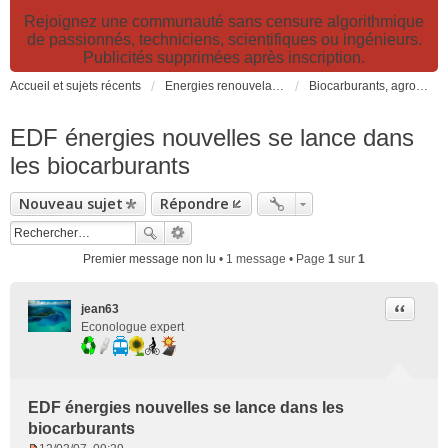
Rejoignez une communauté sans censure algorithmique
de passionnés, techniciens, scientifiques ou ingénieurs.
Publicités supprimées après inscription.
Accueil et sujets récents
Energies renouvelables et fossiles, énergie solaire, biocarburants et changement climatique
Biocarburants, agrocarburants, biocombustibles, BtL, carburants alternatifs non fossiles...
EDF énergies nouvelles se lance dans
les biocarburants
Nouveau sujet
Répondre
Premier message non lu
• 1 message • Page
1
sur
1
Citer
jean63
Econologue expert
EDF énergies nouvelles se lance dans les
biocarburants