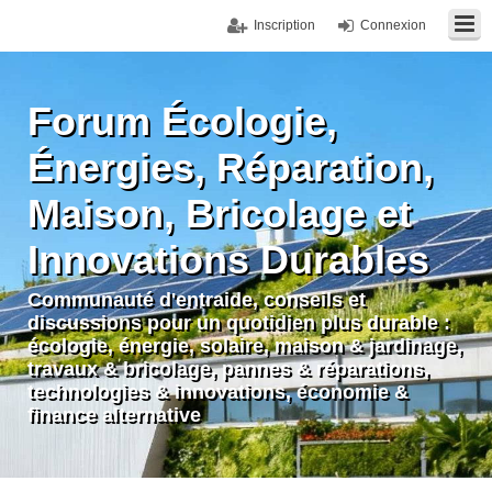
Inscription
Connexion
Forum Écologie,
Énergies, Réparation,
Maison, Bricolage et
Innovations Durables
Communauté d'entraide, conseils et
discussions pour un quotidien plus durable :
écologie, énergie, solaire, maison & jardinage,
travaux & bricolage, pannes & réparations,
technologies & innovations, économie &
finance alternative