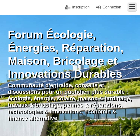
Inscription
Connexion
Forum Écologie,
Énergies, Réparation,
Maison, Bricolage et
Innovations Durables
Communauté d'entraide, conseils et
discussions pour un quotidien plus durable :
écologie, énergie, solaire, maison & jardinage,
travaux & bricolage, pannes & réparations,
technologies & innovations, économie &
finance alternative