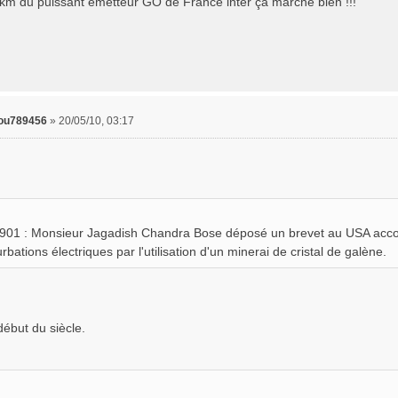
km du puissant émetteur GO de France inter ça marche bien !!!
ou789456
»
20/05/10, 03:17
901 : Monsieur Jagadish Chandra Bose déposé un brevet au USA accord
rbations électriques par l'utilisation d'un minerai de cristal de galène.
début du siècle.