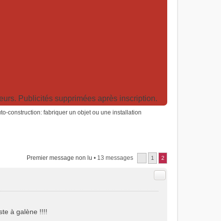
rs. Publicités supprimées après inscription.
o-construction: fabriquer un objet ou une installation
Premier message non lu
• 13 messages
1
2
Citer
te à galène !!!!