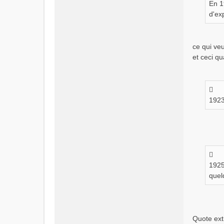
En 1
d'ex
ce qui ve
et ceci qu
1923
1925
quel
Quote ext