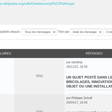
/de.wikipedia.org/wiki/Detektorempf%C3%A4nger
publiés depuis :
Trier par
ILAIRES
RÉPONSES
par
izentrop
C
26/12/22, 18:39
o
n
5552
UN SUJET POSTÉ DANS L
s
BRICOLAGES, INNOVATIO
u
OBJET OU UNE INSTALLA
l
t
e
par
Philippe Schutt
C
r
20/04/17, 18:46
o
l
n
e
3241