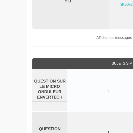
x 11
o
http:/
n
l
u
Afficher les messages 
SUJETS SIM
QUESTION SUR
LE MICRO
5
ONDULEUR
ENVERTECH
QUESTION
1