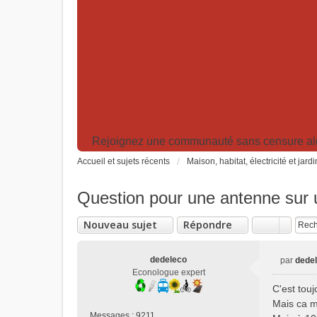
Rejoignez une communauté sans censure algor
Accueil et sujets récents
Maison, habitat, électricité et jard
Question pour une antenne sur u
Nouveau sujet
Répondre
dedeleco
par
dede
M
Econologue expert
e
C'est tou
s
Mais ca m
s
Messages :
9211