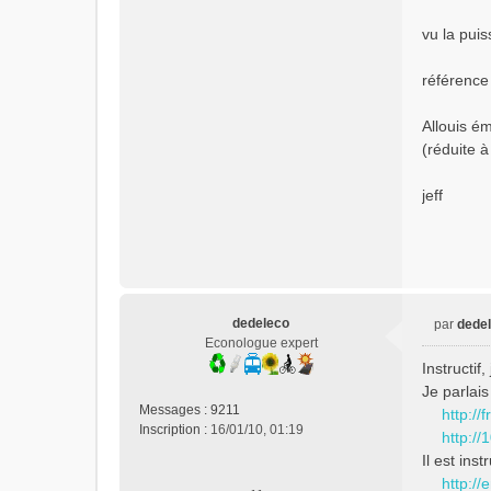
vu la puis
référence
Allouis é
(réduite à
jeff
dedeleco
par
dede
M
Econologue expert
e
Instructif
s
Je parlais
s
Messages :
9211
http://
a
Inscription :
16/01/10, 01:19
http://
g
e
Il est ins
n
http://