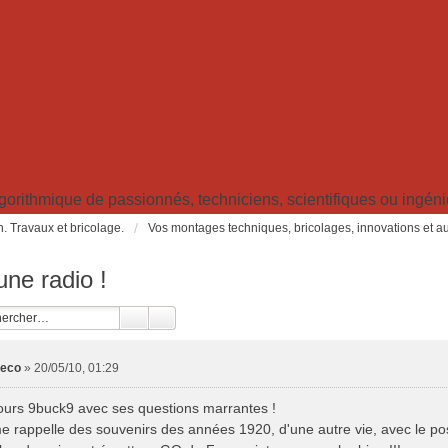
ithmique de passionnés, techniciens, scientifiques ou ingénieu
in. Travaux et bricolage.
Vos montages techniques, bricolages, innovations et aut
ne radio !
leco
»
20/05/10, 01:29
jours 9buck9 avec ses questions marrantes !
e rappelle des souvenirs des années 1920, d'une autre vie, avec le pos