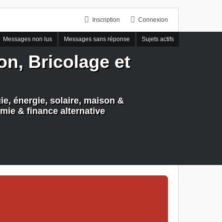
Inscription
Connexion
Messages non lus
Messages sans réponse
Sujets actifs
n, Bricolage et
e, énergie, solaire, maison &
mie & finance alternative