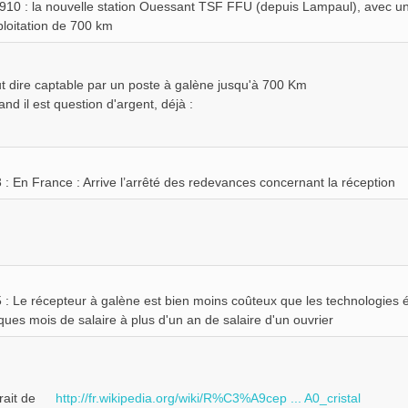
910 : la nouvelle station Ouessant TSF FFU (depuis Lampaul), avec un 
ploitation de 700 km
ut dire captable par un poste à galène jusqu'à 700 Km
and il est question d'argent, déjà :
 : En France : Arrive l’arrêté des redevances concernant la réception
 : Le récepteur à galène est bien moins coûteux que les technologies 
ques mois de salaire à plus d'un an de salaire d'un ouvrier
rait de
http://fr.wikipedia.org/wiki/R%C3%A9cep ... A0_cristal