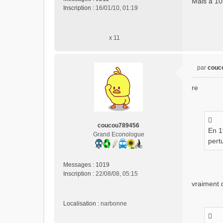
Mais à 10
a
Inscription :
16/01/10, 01:19
g
e
n
x 11
o
n
l
u
par
couc
M
e
re
s
s
a
g
coucou789456
e
En 1
Grand Econologue
n
pertu
o
n
l
Messages :
1019
u
Inscription :
22/08/08, 05:15
vraiment 
Localisation :
narbonne