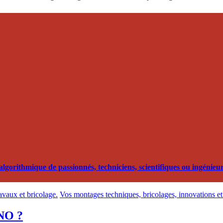
orithmique de passionnés, techniciens, scientifiques ou ingénieurs
ravaux et bricolage.
Vos montages techniques, bricolages, innovations et 
 NO ?