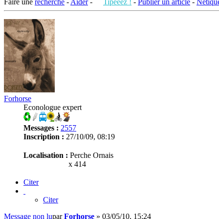
Faire une
recherche
-
Aider
-
Tipeeez !
-
Publier un article
-
Netique
Forhorse
Econologue expert
Messages :
2557
Inscription :
27/10/09, 08:19
Localisation :
Perche Ornais
x 414
Citer
Citer
Message non lu
par
Forhorse
»
03/05/10, 15:24