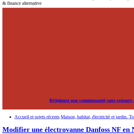
& finance alternative
Rejoignez une communauté sans censure alg
Accueil et sujets récents
Maison, habitat, électricité et jardin. T
Modifier une électrovanne Danfoss NF en