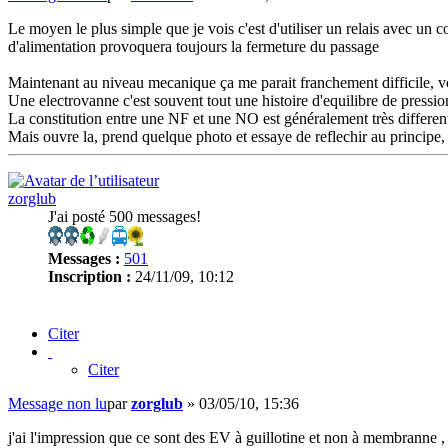
Le moyen le plus simple que je vois c'est d'utiliser un relais avec un
d'alimentation provoquera toujours la fermeture du passage
Maintenant au niveau mecanique ça me parait franchement difficile, v
Une electrovanne c'est souvent tout une histoire d'equilibre de pressio
La constitution entre une NF et une NO est généralement très differente
Mais ouvre la, prend quelque photo et essaye de reflechir au principe, c
zorglub
J'ai posté 500 messages!
Messages :
501
Inscription :
24/11/09, 10:12
Citer
Citer
Message non lu
par
zorglub
»
03/05/10, 15:36
j'ai l'impression que ce sont des EV à guillotine et non à membranne , 