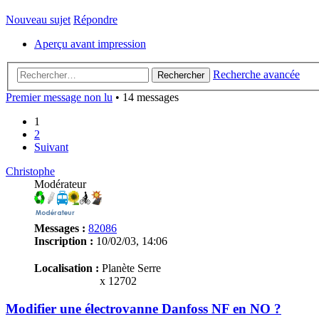
Nouveau sujet
Répondre
Aperçu avant impression
Recherche avancée
Rechercher
Premier message non lu
• 14 messages
1
2
Suivant
Christophe
Modérateur
Messages :
82086
Inscription :
10/02/03, 14:06
Localisation :
Planète Serre
x 12702
Modifier une électrovanne Danfoss NF en NO ?