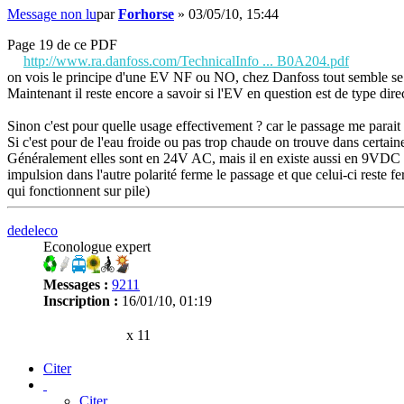
Message non lu
par
Forhorse
»
03/05/10, 15:44
Page 19 de ce PDF
http://www.ra.danfoss.com/TechnicalInfo ... B0A204.pdf
on vois le principe d'une EV NF ou NO, chez Danfoss tout semble se 
Maintenant il reste encore a savoir si l'EV en question est de type di
Sinon c'est pour quelle usage effectivement ? car le passage me parait 
Si c'est pour de l'eau froide ou pas trop chaude on trouve dans certa
Généralement elles sont en 24V AC, mais il en existe aussi en 9VDC bi
impulsion dans l'autre polarité ferme le passage et que celui-ci re
qui fonctionnent sur pile)
dedeleco
Econologue expert
Messages :
9211
Inscription :
16/01/10, 01:19
x 11
Citer
Citer