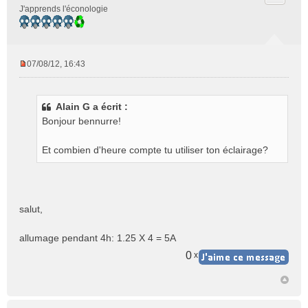
J'apprends l'éconologie
07/08/12, 16:43
M
e
s
Alain G a écrit :
s
Bonjour bennurre!
a
g
e
Et combien d'heure compte tu utiliser ton éclairage?
n
o
n
l
salut,
u
allumage pendant 4h: 1.25 X 4 = 5A
0
x