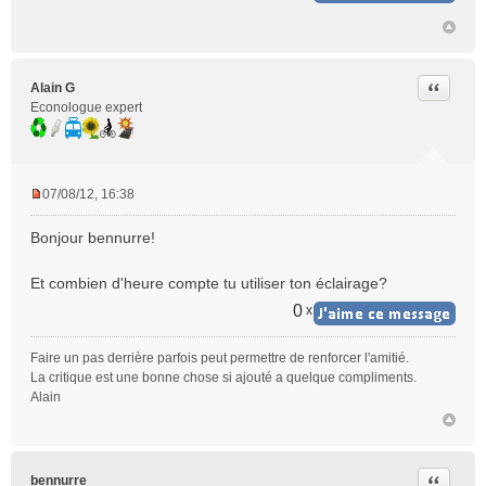
Citer
Alain G
Econologue expert
07/08/12, 16:38
M
e
Bonjour bennurre!
s
s
Et combien d'heure compte tu utiliser ton éclairage?
a
g
0
x
e
n
Faire un pas derrière parfois peut permettre de renforcer l'amitié.
o
La critique est une bonne chose si ajouté a quelque compliments.
n
Alain
l
u
Citer
bennurre