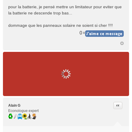
s
pour la batterie, je pensé mettre un limitateur pour eviter que
a
la batterie ne descende trop bas...
g
e
n
dommage que les panneaux solaire ne soient si cher !!!!
o
0
x
n
l
u
Citer
Alain G
Econologue expert