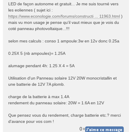
s
LED de façon autonome et gratuit... Je me suis tourné vers
s
les eoliennes ( sujet ici :
a
https://www.econologie.com/forums/constructi ... 11963.html
)
g
e
mais vu mon usage je pense qu'il vaut mieux que je vois du
n
coté panneau photovoltaique...!!!
o
n
selon mes calculs : conso 1 ampoule:3w en 12v donc 0.25a
l
u
0.25X 5 (nb ampoules)= 1.25A
alumage pendant 4h: 1.25 X 4 = 5A
Utilisation d'un Panneau solaire 12V 20W monocristallin et
une batterie de 12V 7A plomb.
charge de la batterie à max 1.4A
rendement du panneau solaire: 20W = 1.6A en 12V
Que pensez vous du rendement, charge batterie etc.? merci
d'avance pour vos com !
0
x