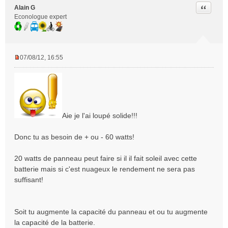
Citer
Alain G
Econologue expert
07/08/12, 16:55
M
e
s
s
a
g
Aie je l'ai loupé solide!!!
e
n
Donc tu as besoin de + ou - 60 watts!
o
n
l
20 watts de panneau peut faire si il il fait soleil avec cette
u
batterie mais si c'est nuageux le rendement ne sera pas
suffisant!
Soit tu augmente la capacité du panneau et ou tu augmente
la capacité de la batterie.