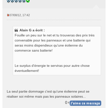
07/08/12, 17:42
M
e
s
Alain G a écrit :
s
Fouille un peu sur le net et tu trouveras des prix très
a
g
convenable pour les panneaux et une batterie qui
e
seras moins dispendieux qu'une éolienne du
n
commerce sans batterie!
o
n
l
Le surplus d'énergie te serviras pour autre chose
u
éventuellement!
La seul partie dommage c'est qu'une éolienne peut se
réaliser soi même mais pas les panneaux solaires...
0
x