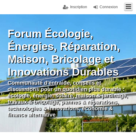
Inscription
Connexion
Forum Écologie,
Énergies, Réparation,
Maison, Bricolage et
Innovations Durables
Communauté d'entraide, conseils et
discussions pour un quotidien plus durable :
écologie, énergie, solaire, maison & jardinage,
travaux & bricolage, pannes & réparations,
technologies & innovations, économie &
finance alternative