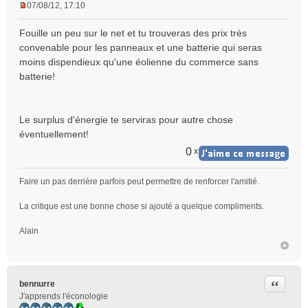
07/08/12, 17:10
M
e
Fouille un peu sur le net et tu trouveras des prix très
s
convenable pour les panneaux et une batterie qui seras
s
moins dispendieux qu'une éolienne du commerce sans
a
batterie!
g
e
n
o
Le surplus d'énergie te serviras pour autre chose
n
éventuellement!
l
u
0
x
Faire un pas derrière parfois peut permettre de renforcer l'amitié.
La critique est une bonne chose si ajouté a quelque compliments.
Alain
Citer
bennurre
J'apprends l'éconologie