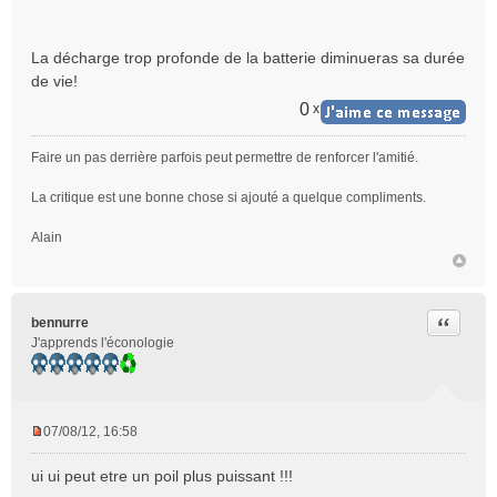
La décharge trop profonde de la batterie diminueras sa durée
de vie!
0
x
Faire un pas derrière parfois peut permettre de renforcer l'amitié.
La critique est une bonne chose si ajouté a quelque compliments.
Alain
Citer
bennurre
J'apprends l'éconologie
07/08/12, 16:58
M
e
ui ui peut etre un poil plus puissant !!!
s