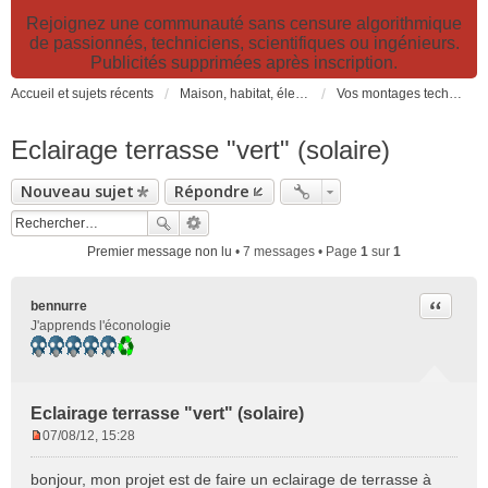
Rejoignez une communauté sans censure algorithmique
de passionnés, techniciens, scientifiques ou ingénieurs.
Publicités supprimées après inscription.
Accueil et sujets récents
Maison, habitat, électricité et jardin. Travaux et bricolage.
Vos montages techniques, bricolages, innovations et auto-construction: fabriquer un objet ou une installation
Eclairage terrasse "vert" (solaire)
Nouveau sujet
Répondre
Premier message non lu
• 7 messages • Page
1
sur
1
Citer
bennurre
J'apprends l'éconologie
Eclairage terrasse "vert" (solaire)
07/08/12, 15:28
M
e
bonjour, mon projet est de faire un eclairage de terrasse à