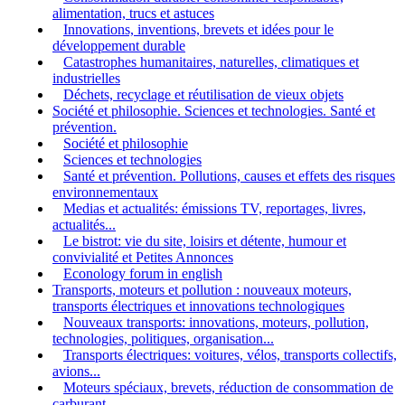
alimentation, trucs et astuces
Innovations, inventions, brevets et idées pour le
développement durable
Catastrophes humanitaires, naturelles, climatiques et
industrielles
Déchets, recyclage et réutilisation de vieux objets
Société et philosophie. Sciences et technologies. Santé et
prévention.
Société et philosophie
Sciences et technologies
Santé et prévention. Pollutions, causes et effets des risques
environnementaux
Medias et actualités: émissions TV, reportages, livres,
actualités...
Le bistrot: vie du site, loisirs et détente, humour et
convivialité et Petites Annonces
Econology forum in english
Transports, moteurs et pollution : nouveaux moteurs,
transports électriques et innovations technologiques
Nouveaux transports: innovations, moteurs, pollution,
technologies, politiques, organisation...
Transports électriques: voitures, vélos, transports collectifs,
avions...
Moteurs spéciaux, brevets, réduction de consommation de
carburant