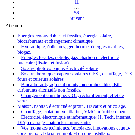
11
…
56
Suivant
Atteindre
Energies renouvelables et fossiles, énergie solaire,
biocarburants et changement climatique
Hydraulique, éoliennes, géothermie, énergies marines,
biogaz...
Energies fossiles: pétrole, gaz, charbon et électricité
nucléaire (fission et fusion)
Solaire photovoltaïque: électricité solaire
Solaire thermique: capteurs solaires CESI, chauffage, ECS,
fours et cuiseurs solaires
Biocarburants, agrocarburants, biocombustibles, BtL,
carburants alternatifs non fossiles...
Changement climatique: CO2, réchauffement, effet de
serre...
Maison, habitat, électricité et jardin. Travaux et bricolage.
Chauffage, isolation, ventilation, VMC, refroidissement...
Électricité, électronique et informatique: Hi-Tech, internet,
DIY, éclairage, matériels et nouveautés
Vos montages techniques, bricolages, innovations et auto-
construction: fabriquer un objet ou une installation