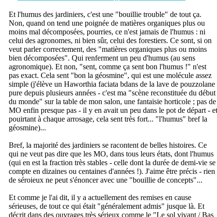
Et l'humus des jardiniers, c'est une "bouillie trouble" de tout ça.
Non, quand on tend une poignée de matières organiques plus ou
moins mal décomposées, pourries, ce n'est jamais de l'humus : ni
celui des agronomes, ni bien sûr, celui des forestiers. Ce sont, si on
veut parler correctement, des "matières organiques plus ou moins
bien décomposées". Qui renferment un peu d'humus (au sens
agronomique). Et non, "sent, comme ça sent bon l'humus !" n'est
pas exact. Cela sent "bon la géosmine", qui est une molécule assez
simple (j'élève un Haworthia faciata bdans de la lave de pouzzolane
pure depuis plusieurs années - c'est ma "scène reconstituée du début
du monde" sur la table de mon salon, une fantaisie horticole ; pas de
MO enfin presque pas - il y en avait un peu dans le pot de départ - e
pouirtant à chaque arrosage, cela sent très fort... "l'humus" bref la
géosmine)...
Bref, la majorité des jardiniers se racontent de belles histoires. Ce
qui ne veut pas dire que les MO, dans tous leurs états, dont l'humus
(qui en est la fraction très stables - celle dont la durée de demi-vie se
compte en dizaines ou centaines d'années !). J'aime être précis - rien
de séroieux ne peut s'énoncer avec une "bouillie de concepts"...
Et comme je l'ai dit, il y a actuellement des remises en cause
sérieuses, de tout ce qui était "généralement admis" jusque là. Et
décrit dans des ouvrages très sérieux comme le "Le sol vivant / Bas