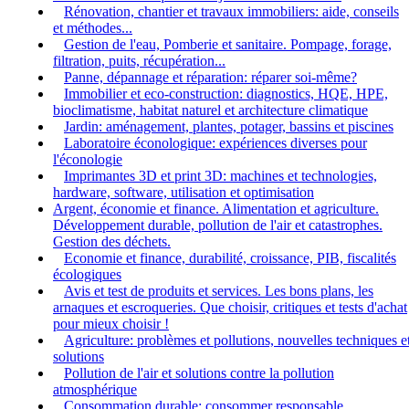
Rénovation, chantier et travaux immobiliers: aide, conseils
et méthodes...
Gestion de l'eau, Pomberie et sanitaire. Pompage, forage,
filtration, puits, récupération...
Panne, dépannage et réparation: réparer soi-même?
Immobilier et eco-construction: diagnostics, HQE, HPE,
bioclimatisme, habitat naturel et architecture climatique
Jardin: aménagement, plantes, potager, bassins et piscines
Laboratoire éconologique: expériences diverses pour
l'éconologie
Imprimantes 3D et print 3D: machines et technologies,
hardware, software, utilisation et optimisation
Argent, économie et finance. Alimentation et agriculture.
Développement durable, pollution de l'air et catastrophes.
Gestion des déchets.
Economie et finance, durabilité, croissance, PIB, fiscalités
écologiques
Avis et test de produits et services. Les bons plans, les
arnaques et escroqueries. Que choisir, critiques et tests d'achat
pour mieux choisir !
Agriculture: problèmes et pollutions, nouvelles techniques e
solutions
Pollution de l'air et solutions contre la pollution
atmosphérique
Consommation durable: consommer responsable,