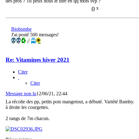
des pros ? Tu peux nous le dire en qq mots svp ?
0
x
Biobombe
J'ai posté 500 messages!
Re: Vitamines hiver 2021
Citer
Citer
Message non lu
12/06/21, 22:44
La récolte des pp, petits pois mangetout, a débuté. Variété Bamby.
à droite les courgettes.
2 rangs de 7m chacun.