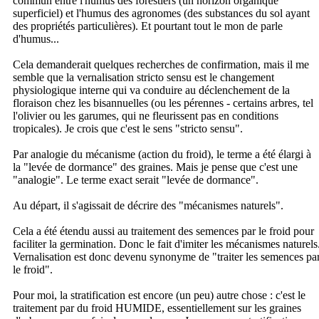
commun entre l'humus des forestiers (un horizon organique
superficiel) et l'humus des agronomes (des substances du sol ayant
des propriétés particulières). Et pourtant tout le mon de parle
d'humus...
Cela demanderait quelques recherches de confirmation, mais il me
semble que la vernalisation stricto sensu est le changement
physiologique interne qui va conduire au déclenchement de la
floraison chez les bisannuelles (ou les pérennes - certains arbres, tel
l'olivier ou les garumes, qui ne fleurissent pas en conditions
tropicales). Je crois que c'est le sens "stricto sensu".
Par analogie du mécanisme (action du froid), le terme a été élargi à
la "levée de dormance" des graines. Mais je pense que c'est une
"analogie". Le terme exact serait "levée de dormance".
Au départ, il s'agissait de décrire des "mécanismes naturels".
Cela a été étendu aussi au traitement des semences par le froid pour
faciliter la germination. Donc le fait d'imiter les mécanismes naturels
Vernalisation est donc devenu synonyme de "traiter les semences pa
le froid".
Pour moi, la stratification est encore (un peu) autre chose : c'est le
traitement par du froid HUMIDE, essentiellement sur les graines