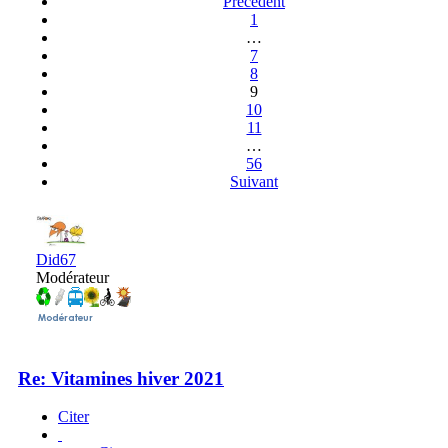
Précédent
1
…
7
8
9
10
11
…
56
Suivant
Did67
Modérateur
Re: Vitamines hiver 2021
Citer