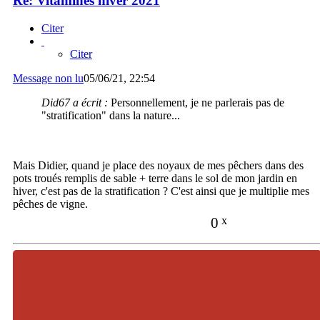
Re: Vitamines hiver 2021
Citer
Citer
Message non lu
05/06/21, 22:54
Did67 a écrit :
Personnellement, je ne parlerais pas de
"stratification" dans la nature...
Mais Didier, quand je place des noyaux de mes pêchers dans des
pots troués remplis de sable + terre dans le sol de mon jardin en
hiver, c'est pas de la stratification ? C'est ainsi que je multiplie mes
pêches de vigne.
0
x