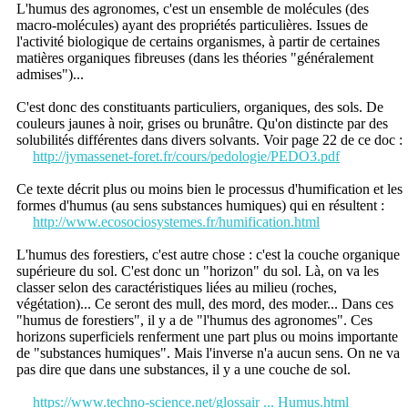
L'humus des agronomes, c'est un ensemble de molécules (des
macro-molécules) ayant des propriétés particulières. Issues de
l'activité biologique de certains organismes, à partir de certaines
matières organiques fibreuses (dans les théories "généralement
admises")...
C'est donc des constituants particuliers, organiques, des sols. De
couleurs jaunes à noir, grises ou brunâtre. Qu'on distincte par des
solubilités différentes dans divers solvants. Voir page 22 de ce doc :
http://jymassenet-foret.fr/cours/pedologie/PEDO3.pdf
Ce texte décrit plus ou moins bien le processus d'humification et les
formes d'humus (au sens substances humiques) qui en résultent :
http://www.ecosociosystemes.fr/humification.html
L'humus des forestiers, c'est autre chose : c'est la couche organique
supérieure du sol. C'est donc un "horizon" du sol. Là, on va les
classer selon des caractéristiques liées au milieu (roches,
végétation)... Ce seront des mull, des mord, des moder... Dans ces
"humus de forestiers", il y a de "l'humus des agronomes". Ces
horizons superficiels renferment une part plus ou moins importante
de "substances humiques". Mais l'inverse n'a aucun sens. On ne va
pas dire que dans une substances, il y a une couche de sol.
https://www.techno-science.net/glossair ... Humus.html