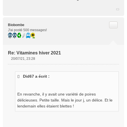
Citer
Biobombe
J'ai posté 500 messages!
Re: Vitamines hiver 2021
20/07/21, 23:28
M
e
s
Did67 a écrit :
s
a
g
e
En revanche, il y avait une variété de poires
n
délicieuses. Petite taille. Mais le jour j, un délice. Et le
o
lendemain elles étaient blettes !
n
l
u