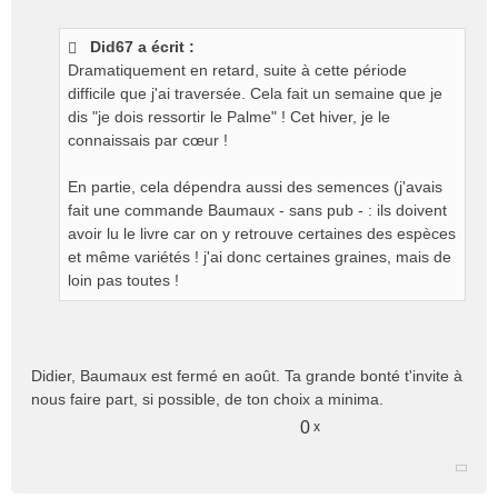
e
s
Did67 a écrit :
s
Dramatiquement en retard, suite à cette période
a
g
difficile que j'ai traversée. Cela fait un semaine que je
e
dis "je dois ressortir le Palme" ! Cet hiver, je le
n
connaissais par cœur !
o
n
En partie, cela dépendra aussi des semences (j'avais
l
fait une commande Baumaux - sans pub - : ils doivent
u
avoir lu le livre car on y retrouve certaines des espèces
et même variétés ! j'ai donc certaines graines, mais de
loin pas toutes !
Didier, Baumaux est fermé en août. Ta grande bonté t'invite à
nous faire part, si possible, de ton choix a minima.
0
x