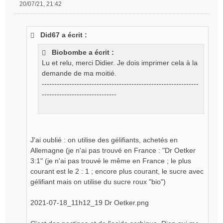
20/07/21, 21:42
M
e
s
Did67 a écrit :
s
a
Biobombe a écrit :
g
Lu et relu, merci Didier. Je dois imprimer cela à la
e
demande de ma moitié.
n
o
---------------------------------------------------------------
n
------------------------------
l
u
J'ai oublié : on utilise des gélifiants, achetés en
Allemagne (je n'ai pas trouvé en France : "Dr Oetker
3:1" (je n'ai pas trouvé le même en France ; le plus
courant est le 2 : 1 ; encore plus courant, le sucre avec
gélifiant mais on utilise du sucre roux "bio")
2021-07-18_11h12_19 Dr Oetker.png