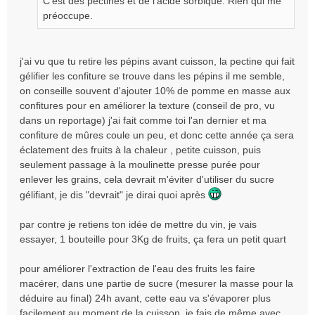
C'est des pectines et de l'acide sorbique. Rien qui me
préoccupe.
j'ai vu que tu retire les pépins avant cuisson, la pectine qui fait
gélifier les confiture se trouve dans les pépins il me semble,
on conseille souvent d'ajouter 10% de pomme en masse aux
confitures pour en améliorer la texture (conseil de pro, vu
dans un reportage) j'ai fait comme toi l'an dernier et ma
confiture de mûres coule un peu, et donc cette année ça sera
éclatement des fruits à la chaleur , petite cuisson, puis
seulement passage à la moulinette presse purée pour
enlever les grains, cela devrait m'éviter d'utiliser du sucre
gélifiant, je dis "devrait" je dirai quoi après
par contre je retiens ton idée de mettre du vin, je vais
essayer, 1 bouteille pour 3Kg de fruits, ça fera un petit quart
pour améliorer l'extraction de l'eau des fruits les faire
macérer, dans une partie de sucre (mesurer la masse pour la
déduire au final) 24h avant, cette eau va s'évaporer plus
facilement au moment de la cuisson, je fais de même avec