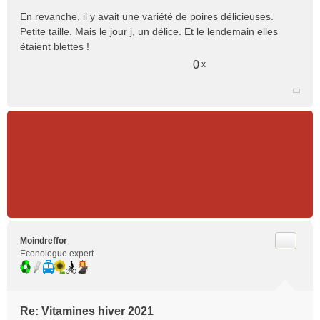
l
En revanche, il y avait une variété de poires délicieuses.
u
Petite taille. Mais le jour j, un délice. Et le lendemain elles
étaient blettes !
0
x
Citer
Moindreffor
Econologue expert
Re: Vitamines hiver 2021