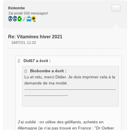
Citer
Biobombe
J'ai posté 500 messages!
Re: Vitamines hiver 2021
18/07/21, 11:32
M
e
s
Did67 a écrit :
s
a
Biobombe a écrit :
g
Lu et relu, merci Didier. Je dois imprimer cela à la
e
demande de ma moitié.
n
o
---------------------------------------------------------------
n
------------------------------
l
u
J'ai oublié : on utilise des gélifiants, achetés en
Allemagne (je n'ai pas trouvé en France : "Dr Oetker