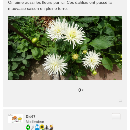
On aime aussi les fleurs par ici. Ces dahlias ont passé la
s
mauvaise saison en pleine terre.
s
a
g
e
n
o
n
l
u
0
x
Citer
Did67
Modérateur