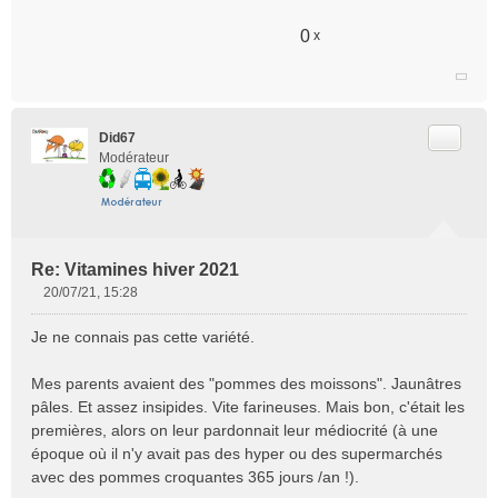
0
x
Citer
Did67
Modérateur
Re: Vitamines hiver 2021
20/07/21, 15:28
M
e
Je ne connais pas cette variété.
s
s
Mes parents avaient des "pommes des moissons". Jaunâtres
a
pâles. Et assez insipides. Vite farineuses. Mais bon, c'était les
g
e
premières, alors on leur pardonnait leur médiocrité (à une
n
époque où il n'y avait pas des hyper ou des supermarchés
o
avec des pommes croquantes 365 jours /an !).
n