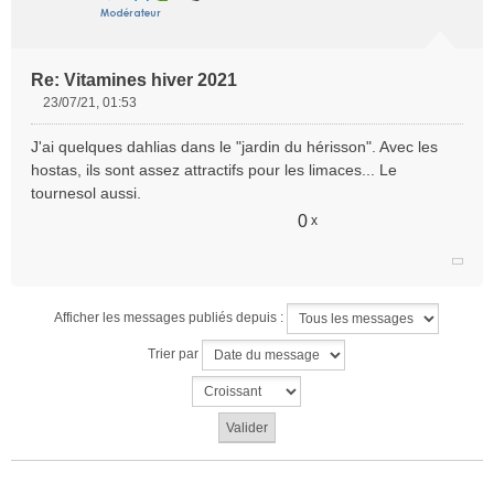
Re: Vitamines hiver 2021
23/07/21, 01:53
M
e
J'ai quelques dahlias dans le "jardin du hérisson". Avec les
s
hostas, ils sont assez attractifs pour les limaces... Le
s
tournesol aussi.
a
g
0
x
e
n
o
n
l
Afficher les messages publiés depuis :
u
Trier par