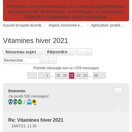
Rejoignez une communauté sans censure algorithmique
de passionnés, techniciens, scientifiques ou ingénieurs.
Publicités supprimées après inscription.
Accueil et sujets récents
Argent, économie et finance. Alimentation et agriculture. Développement durable, pollution de l'air et catastrophes. Gestion des déchets.
Agriculture: problèmes et pollutions, nouvelles techniques et solutions
Vitamines hiver 2021
Nouveau sujet
Répondre
Premier message non lu
• 559 messages
1
…
19
20
21
22
23
…
56
Citer
Biobombe
J'ai posté 500 messages!
Re: Vitamines hiver 2021
18/07/21, 11:30
M