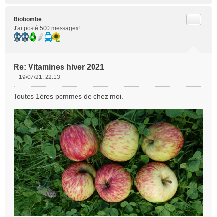
Citer
Biobombe
J'ai posté 500 messages!
Re: Vitamines hiver 2021
19/07/21, 22:13
M
e
Toutes 1ères pommes de chez moi.
s
s
a
g
e
n
o
n
l
u