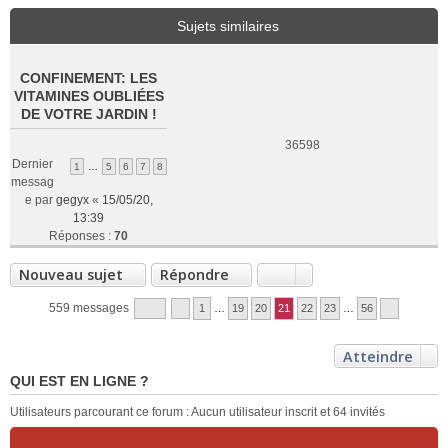
Sujets similaires
CONFINEMENT: LES
VITAMINES OUBLIÉES
DE VOTRE JARDIN !
36598
Dernier
1
…
5
6
7
8
messag
e par
gegyx
«
15/05/20,
13:39
Réponses :
70
Nouveau sujet
Répondre
559 messages
1
…
19
20
21
22
23
…
56
Atteindre
QUI EST EN LIGNE ?
Utilisateurs parcourant ce forum : Aucun utilisateur inscrit et 64 invités