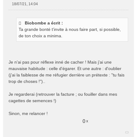
18/07/21, 14:04
M
e
s
Biobombe a écrit :
s
Ta grande bonté t'invite à nous faire part, si possible,
a
g
de ton choix a minima.
e
n
o
n
Je n'ai pas pour réflexe inné de cacher ! Mais j'ai une
l
mauvaise habitude : celle d'égarer. Et une autre : d'oublier
u
(j'ai la faiblesse de me réfugier derrière un prétexte : "tu fais
trop de choses !")..
Je regarderai (retrouver la facture ; ou fouiller dans mes
cagettes de semences !)
Sinon, me relancer !
0
x