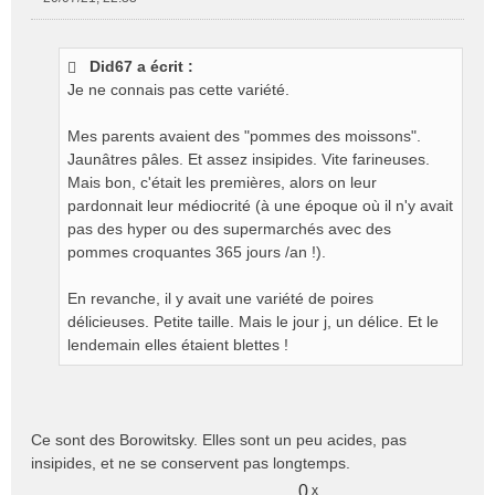
M
e
s
Did67 a écrit :
s
Je ne connais pas cette variété.
a
g
e
Mes parents avaient des "pommes des moissons".
n
Jaunâtres pâles. Et assez insipides. Vite farineuses.
o
Mais bon, c'était les premières, alors on leur
n
pardonnait leur médiocrité (à une époque où il n'y avait
l
pas des hyper ou des supermarchés avec des
u
pommes croquantes 365 jours /an !).
En revanche, il y avait une variété de poires
délicieuses. Petite taille. Mais le jour j, un délice. Et le
lendemain elles étaient blettes !
Ce sont des Borowitsky. Elles sont un peu acides, pas
insipides, et ne se conservent pas longtemps.
0
x