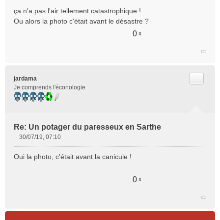
u
ça n'a pas l'air tellement catastrophique !
Ou alors la photo c'était avant le désastre ?
0
x
Citer
jardama
Je comprends l'éconologie
Re: Un potager du paresseux en Sarthe
30/07/19, 07:10
M
e
Oui la photo, c'était avant la canicule !
s
s
a
0
x
g
e
n
o