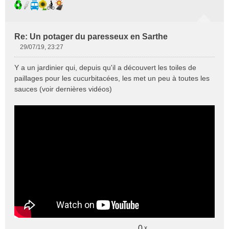
Re: Un potager du paresseux en Sarthe
29/07/19, 23:27
M
e
Y a un jardinier qui, depuis qu'il a découvert les toiles de
s
paillages pour les cucurbitacées, les met un peu à toutes les
s
sauces (voir dernières vidéos)
a
g
e
n
o
n
l
u
0
x