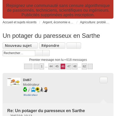
Rejoignez une communauté sans censure algorithmique
de passionnés, techniciens, scientifiques ou ingénieurs.
Publicités supprimées après inscription.
Accueil et sujets récents
Argent, économie et finance. Alimentation et agriculture. Développement durable, pollution de l'air et catastrophes. Gestion des déchets.
Agriculture: problèmes et pollutions, nouvelles techniques et solutions
Un potager du paresseux en Sarthe
Nouveau sujet
Répondre
Premier message non lu
• 618 messages
1
…
44
45
46
47
48
…
62
Citer
Did67
Modérateur
Re: Un potager du paresseux en Sarthe