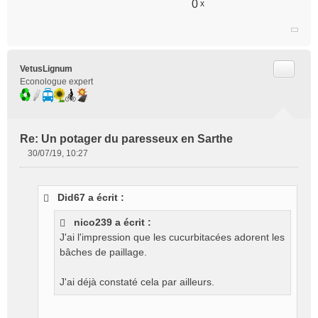
0
x
n
l
u
Citer
VetusLignum
Econologue expert
Re: Un potager du paresseux en Sarthe
30/07/19, 10:27
M
e
s
Did67 a écrit :
s
a
nico239 a écrit :
g
J'ai l'impression que les cucurbitacées adorent les
e
bâches de paillage.
n
o
n
J'ai déjà constaté cela par ailleurs.
l
u