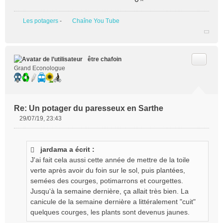
Les potagers
-
Chaîne You Tube
Citer
être chafoin
Grand Econologue
Re: Un potager du paresseux en Sarthe
29/07/19, 23:43
M
e
s
jardama a écrit :
s
J'ai fait cela aussi cette année de mettre de la toile
a
g
verte après avoir du foin sur le sol, puis plantées,
e
semées des courges, potimarrons et courgettes.
n
Jusqu'à la semaine dernière, ça allait très bien. La
o
canicule de la semaine dernière a littéralement "cuit"
n
quelques courges, les plants sont devenus jaunes.
l