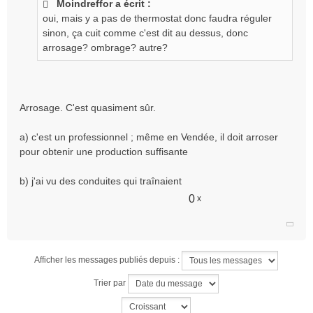
Moindreffor a écrit :
s
oui, mais y a pas de thermostat donc faudra réguler
a
g
sinon, ça cuit comme c'est dit au dessus, donc
e
arrosage? ombrage? autre?
n
o
n
l
Arrosage. C'est quasiment sûr.
u
a) c'est un professionnel ; même en Vendée, il doit arroser
pour obtenir une production suffisante
b) j'ai vu des conduites qui traînaient
0
x
Afficher les messages publiés depuis :
Trier par