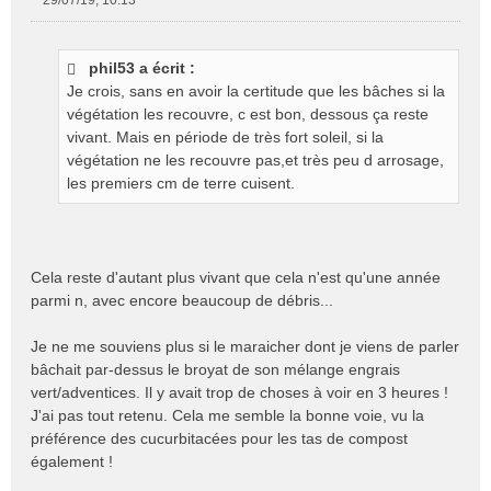
29/07/19, 10:13
M
e
s
phil53 a écrit :
s
Je crois, sans en avoir la certitude que les bâches si la
a
g
végétation les recouvre, c est bon, dessous ça reste
e
vivant. Mais en période de très fort soleil, si la
n
végétation ne les recouvre pas,et très peu d arrosage,
o
les premiers cm de terre cuisent.
n
l
u
Cela reste d'autant plus vivant que cela n'est qu'une année
parmi n, avec encore beaucoup de débris...
Je ne me souviens plus si le maraicher dont je viens de parler
bâchait par-dessus le broyat de son mélange engrais
vert/adventices. Il y avait trop de choses à voir en 3 heures !
J'ai pas tout retenu. Cela me semble la bonne voie, vu la
préférence des cucurbitacées pour les tas de compost
également !