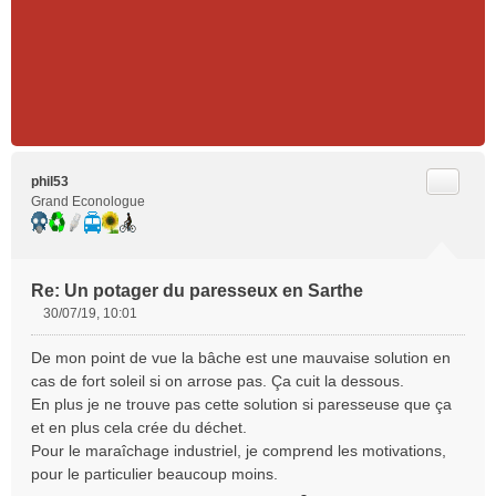
n
l
u
Citer
phil53
Grand Econologue
Re: Un potager du paresseux en Sarthe
30/07/19, 10:01
M
e
De mon point de vue la bâche est une mauvaise solution en
s
cas de fort soleil si on arrose pas. Ça cuit la dessous.
s
En plus je ne trouve pas cette solution si paresseuse que ça
a
et en plus cela crée du déchet.
g
e
Pour le maraîchage industriel, je comprend les motivations,
n
pour le particulier beaucoup moins.
o