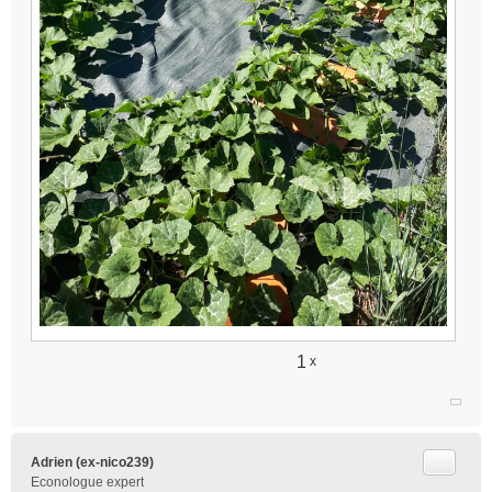
1
x
Citer
Adrien (ex-nico239)
Econologue expert