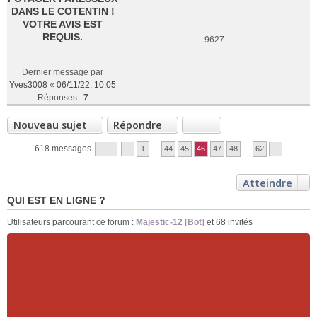
DANS LE COTENTIN !
VOTRE AVIS EST
REQUIS.
9627
Dernier message par
Yves3008
«
06/11/22, 10:05
Réponses :
7
Nouveau sujet
Répondre
618 messages
1
…
44
45
46
47
48
…
62
Atteindre
QUI EST EN LIGNE ?
Utilisateurs parcourant ce forum :
Majestic-12 [Bot]
et 68 invités