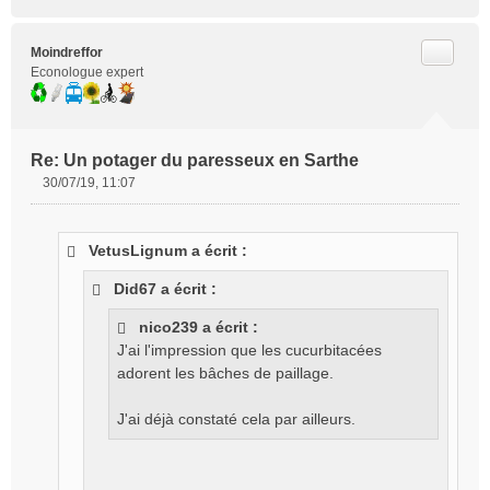
Citer
Moindreffor
Econologue expert
Re: Un potager du paresseux en Sarthe
30/07/19, 11:07
M
e
s
VetusLignum a écrit :
s
a
Did67 a écrit :
g
e
nico239 a écrit :
n
J'ai l'impression que les cucurbitacées
o
adorent les bâches de paillage.
n
l
u
J'ai déjà constaté cela par ailleurs.