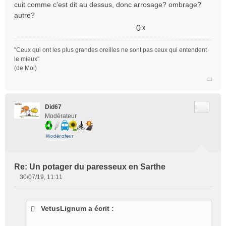
cuit comme c'est dit au dessus, donc arrosage? ombrage?
autre?
0
x
"Ceux qui ont les plus grandes oreilles ne sont pas ceux qui entendent
le mieux"
(de Moi)
Citer
Did67
Modérateur
Re: Un potager du paresseux en Sarthe
30/07/19, 11:11
M
e
s
VetusLignum a écrit :
s
a