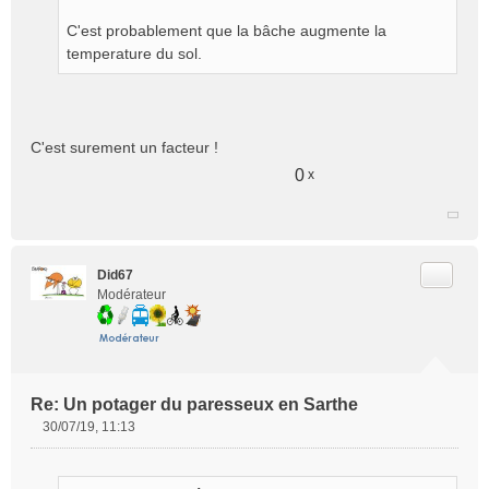
g
e
C'est probablement que la bâche augmente la
n
temperature du sol.
o
n
l
u
C'est surement un facteur !
0
x
Citer
Did67
Modérateur
Re: Un potager du paresseux en Sarthe
30/07/19, 11:13
M
e
s