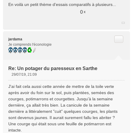
En voilà un petit thème d'essais comparatifs à plusieurs...
0
x
Citer
jardama
Je comprends l'éconologie
Re: Un potager du paresseux en Sarthe
29/07/19, 21:09
M
e
J'ai fait cela aussi cette année de mettre de la toile verte
s
après avoir du foin sur le sol, puis plantées, semées des
s
courges, potimarrons et courgettes. Jusqu'à la semaine
a
dernière, ça allait très bien. La canicule de la semaine
g
e
dernière a littéralement "cuit" quelques courges, les plants
n
sont devenus jaunes. Il aurait surement fallu les abriter ?
o
Une courge qui était sous une feuille de potimarron est
n
intacte.
l