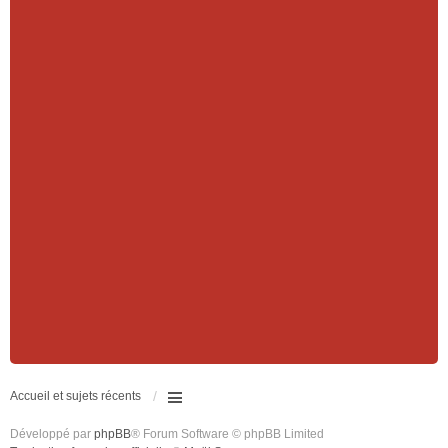
Accueil et sujets récents
Développé par
phpBB
® Forum Software © phpBB Limited