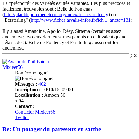
La "précocité" des variétés est très variables. Les plus précoces et
facilement trouvables sont : Belle de Fontenay
(
http://plantdepommedeterre.org/index/fi ... e-fontenay
) ou
"Eersterling" (
http://www.fiches.arvalis-infos.fr/fich ... ariete=131
)
Il y a aussi Amandine, Apollo, Résy, Sirtema (certaines assez
anciennes ; les deux dernières, mes parents en cultivaient quand
j'étais ado !). Belle de Fontenay et Eesrterling aussi sont fort
anciennes...
2
x
Mixieer56
Bon éconologue!
Messages :
402
Inscription :
10/10/16, 09:00
Localisation :
Ambon 56
x 94
Contact :
Contacter Mixieer56
Twitter
Re: Un potager du paresseux en sarthe