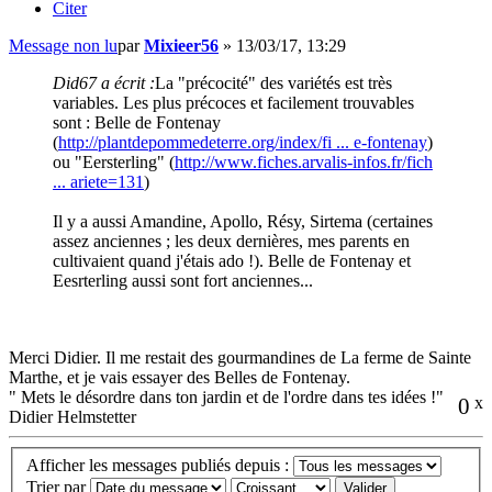
Citer
Message non lu
par
Mixieer56
»
13/03/17, 13:29
Did67 a écrit :
La "précocité" des variétés est très
variables. Les plus précoces et facilement trouvables
sont : Belle de Fontenay
(
http://plantdepommedeterre.org/index/fi ... e-fontenay
)
ou "Eersterling" (
http://www.fiches.arvalis-infos.fr/fich
... ariete=131
)
Il y a aussi Amandine, Apollo, Résy, Sirtema (certaines
assez anciennes ; les deux dernières, mes parents en
cultivaient quand j'étais ado !). Belle de Fontenay et
Eesrterling aussi sont fort anciennes...
Merci Didier. Il me restait des gourmandines de La ferme de Sainte
Marthe, et je vais essayer des Belles de Fontenay.
" Mets le désordre dans ton jardin et de l'ordre dans tes idées !"
0
x
Didier Helmstetter
Afficher les messages publiés depuis :
Trier par