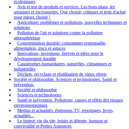
écologiques
Avis et test de produits et services. Les bons plans, les
arnaques et escroqueries. Que choisir, critiques et tests d'achat
pour mieux choisir !
Agriculture: problèmes et pollutions, nouvelles techniques et
solutions
Pollution de l'air et solutions contre la pollution
atmosphérique
Consommation durable: consommer responsable,
alimentation, trucs et astuces
Innovations, inventions, brevets et idées pour le
développement durable
Catastrophes humanitaires, naturelles, climatiques et
industrielles
Déchets, recyclage et réutilisation de vieux objets
Société et philosophie. Sciences et technologies. Santé et
prévention.
Société et philosophie
Sciences et technologies
Santé et prévention. Pollutions, causes et effets des risques
environnementaux
Medias et actualités: émissions TV, reportages, livres,
actualités...
Le bistrot: vie du site, loisirs et détente, humour et
convivialité et Petites Annonces