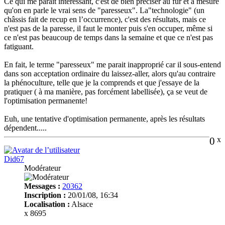
Ce qui me parait intéressant, c'est de bien préciser au fur et à mesure
qu'on en parle le vrai sens de "paresseux". La"technologie" (un
châssis fait de recup en l’occurrence), c'est des résultats, mais ce
n'est pas de la paresse, il faut le monter puis s'en occuper, même si
ce n'est pas beaucoup de temps dans la semaine et que ce n'est pas
fatiguant.
En fait, le terme "paresseux" me parait inapproprié car il sous-entend
dans son acceptation ordinaire du laissez-aller, alors qu'au contraire
la phénoculture, telle que je la comprends et que j'essaye de la
pratiquer ( à ma manière, pas forcément labellisée), ça se veut de
l'optimisation permanente!
Euh, une tentative d'optimisation permanente, après les résultats
dépendent.....
0
x
Did67
Modérateur
Messages :
20362
Inscription :
20/01/08, 16:34
Localisation :
Alsace
x 8695