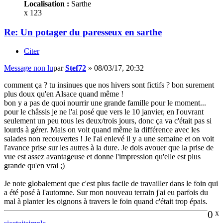
Localisation :
Sarthe
x 123
Re: Un potager du paresseux en sarthe
Citer
Message non lu
par
Stef72
»
08/03/17, 20:32
comment ça ? tu insinues que nos hivers sont fictifs ? bon surement
plus doux qu'en Alsace quand même !
bon y a pas de quoi nourrir une grande famille pour le moment...
pour le châssis je ne l'ai posé que vers le 10 janvier, en l'ouvrant
seulement un peu tous les deux/trois jours, donc ça va c'était pas si
lourds à gérer. Mais on voit quand même la différence avec les
salades non recouvertes ! Je l'ai enlevé il y a une semaine et on voit
l'avance prise sur les autres à la dure. Je dois avouer que la prise de
vue est assez avantageuse et donne l'impression qu'elle est plus
grande qu'en vrai ;)
Je note globalement que c'est plus facile de travailler dans le foin qui
a été posé à l'automne. Sur mon nouveau terrain j'ai eu parfois du
mal à planter les oignons à travers le foin quand c'était trop épais.
0
x