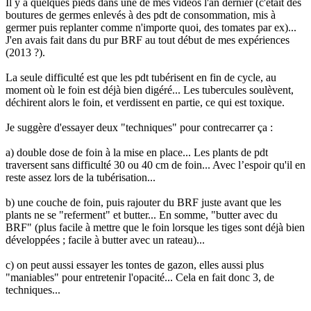
Il y a quelques pieds dans une de mes vidéos l'an dernier (c'était des
boutures de germes enlevés à des pdt de consommation, mis à
germer puis replanter comme n'importe quoi, des tomates par ex)...
J'en avais fait dans du pur BRF au tout début de mes expériences
(2013 ?).
La seule difficulté est que les pdt tubérisent en fin de cycle, au
moment où le foin est déjà bien digéré... Les tubercules soulèvent,
déchirent alors le foin, et verdissent en partie, ce qui est toxique.
Je suggère d'essayer deux "techniques" pour contrecarrer ça :
a) double dose de foin à la mise en place... Les plants de pdt
traversent sans difficulté 30 ou 40 cm de foin... Avec l’espoir qu'il en
reste assez lors de la tubérisation...
b) une couche de foin, puis rajouter du BRF juste avant que les
plants ne se "referment" et butter... En somme, "butter avec du
BRF" (plus facile à mettre que le foin lorsque les tiges sont déjà bien
développées ; facile à butter avec un rateau)...
c) on peut aussi essayer les tontes de gazon, elles aussi plus
"maniables" pour entretenir l'opacité... Cela en fait donc 3, de
techniques...