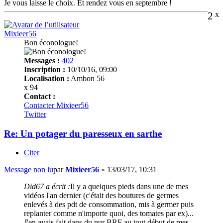
Je vous laisse le choix. Et rendez vous en septembre !
2
x
Mixieer56
Bon éconologue!
Messages :
402
Inscription :
10/10/16, 09:00
Localisation :
Ambon 56
x 94
Contact :
Contacter Mixieer56
Twitter
Re: Un potager du paresseux en sarthe
Citer
Message non lu
par
Mixieer56
»
13/03/17, 10:31
Did67 a écrit :
Il y a quelques pieds dans une de mes
vidéos l'an dernier (c'était des boutures de germes
enlevés à des pdt de consommation, mis à germer puis
replanter comme n'importe quoi, des tomates par ex)...
J'en avais fait dans du pur BRF au tout début de mes