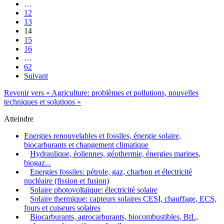
…
12
13
14
15
16
…
62
Suivant
Revenir vers « Agriculture: problèmes et pollutions, nouvelles
techniques et solutions »
Atteindre
Energies renouvelables et fossiles, énergie solaire,
biocarburants et changement climatique
Hydraulique, éoliennes, géothermie, énergies marines,
biogaz...
Energies fossiles: pétrole, gaz, charbon et électricité
nucléaire (fission et fusion)
Solaire photovoltaïque: électricité solaire
Solaire thermique: capteurs solaires CESI, chauffage, ECS,
fours et cuiseurs solaires
Biocarburants, agrocarburants, biocombustibles, BtL,