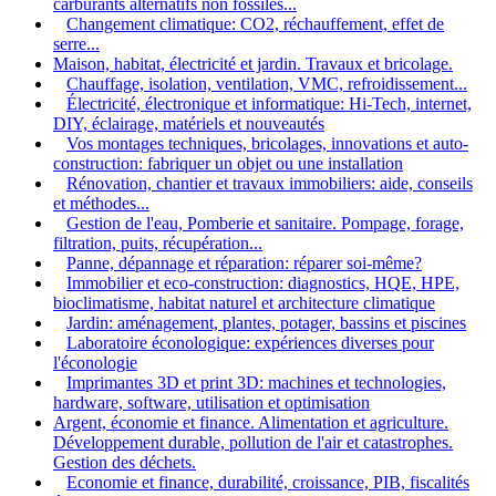
carburants alternatifs non fossiles...
Changement climatique: CO2, réchauffement, effet de
serre...
Maison, habitat, électricité et jardin. Travaux et bricolage.
Chauffage, isolation, ventilation, VMC, refroidissement...
Électricité, électronique et informatique: Hi-Tech, internet,
DIY, éclairage, matériels et nouveautés
Vos montages techniques, bricolages, innovations et auto-
construction: fabriquer un objet ou une installation
Rénovation, chantier et travaux immobiliers: aide, conseils
et méthodes...
Gestion de l'eau, Pomberie et sanitaire. Pompage, forage,
filtration, puits, récupération...
Panne, dépannage et réparation: réparer soi-même?
Immobilier et eco-construction: diagnostics, HQE, HPE,
bioclimatisme, habitat naturel et architecture climatique
Jardin: aménagement, plantes, potager, bassins et piscines
Laboratoire éconologique: expériences diverses pour
l'éconologie
Imprimantes 3D et print 3D: machines et technologies,
hardware, software, utilisation et optimisation
Argent, économie et finance. Alimentation et agriculture.
Développement durable, pollution de l'air et catastrophes.
Gestion des déchets.
Economie et finance, durabilité, croissance, PIB, fiscalités