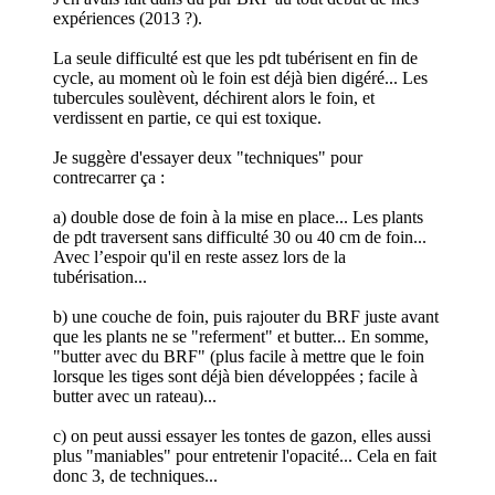
expériences (2013 ?).
La seule difficulté est que les pdt tubérisent en fin de
cycle, au moment où le foin est déjà bien digéré... Les
tubercules soulèvent, déchirent alors le foin, et
verdissent en partie, ce qui est toxique.
Je suggère d'essayer deux "techniques" pour
contrecarrer ça :
a) double dose de foin à la mise en place... Les plants
de pdt traversent sans difficulté 30 ou 40 cm de foin...
Avec l’espoir qu'il en reste assez lors de la
tubérisation...
b) une couche de foin, puis rajouter du BRF juste avant
que les plants ne se "referment" et butter... En somme,
"butter avec du BRF" (plus facile à mettre que le foin
lorsque les tiges sont déjà bien développées ; facile à
butter avec un rateau)...
c) on peut aussi essayer les tontes de gazon, elles aussi
plus "maniables" pour entretenir l'opacité... Cela en fait
donc 3, de techniques...