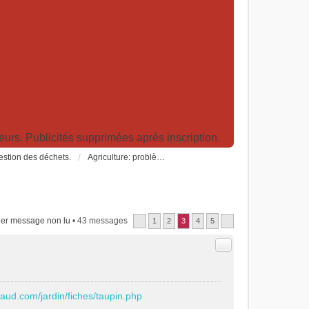
rs. Publicités supprimées après inscription.
Gestion des déchets.
Agriculture: problèmes et pollutions, nouvelles techniques et solutions
er message non lu
• 43 messages
1
2
3
4
5
Citer
aud.com/jardin/fiches/taupin.php