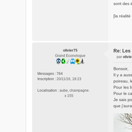
sont des é
[la réalit
olivier75
Re: Les 
Grand Econologue
par
olivi
M
e
Bonsoir,
s
Messages :
764
Il y a aus
s
Inscription :
20/11/16, 18:23
poireau, l
a
Pour les l
g
Localisation :
aube, champagne.
e
Pour le ca
x 155
n
Je sais po
o
que j'aura
n
l
u