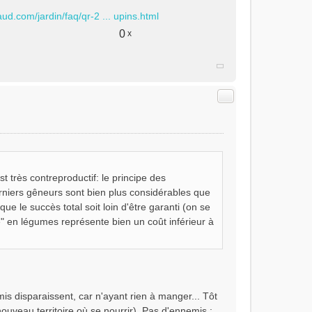
ud.com/jardin/faq/qr-2 ... upins.html
0
x
Citer
t très contreproductif: le principe des
rniers gêneurs sont bien plus considérables que
ue le succès total soit loin d'être garanti (on se
e" en légumes représente bien un coût inférieur à
mis disparaissent, car n'ayant rien à manger... Tôt
nouveau territoire où se nourrir). Pas d'ennemis :