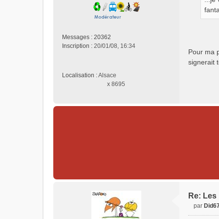
a
g
fant
e
n
o
Messages :
20362
n
Inscription :
20/01/08, 16:34
Pour ma pa
l
signerait 
u
Localisation :
Alsace
x 8695
Re: Les 
par
Did6
M