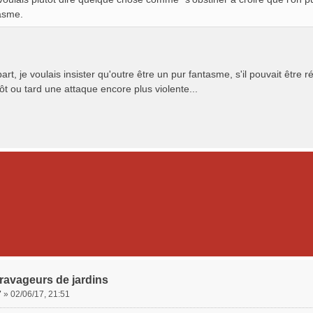
asme.
rt, je voulais insister qu'outre être un pur fantasme, s'il pouvait être r
tôt ou tard une attaque encore plus violente...
ravageurs de jardins
7
»
02/06/17, 21:51