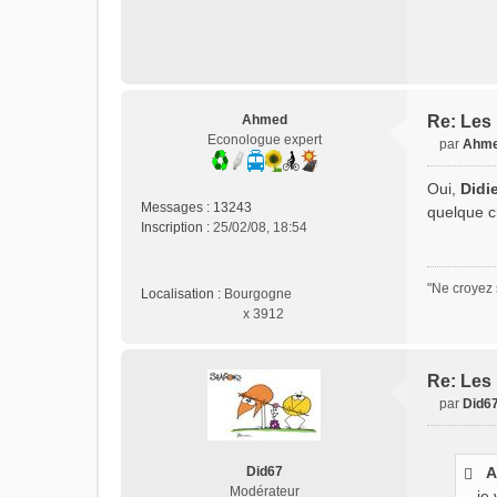
Ahmed
Re: Les 
Econologue expert
par
Ahm
M
e
Oui,
Didi
s
Messages :
13243
quelque c
s
Inscription :
25/02/08, 18:54
a
g
e
"Ne croyez 
Localisation :
Bourgogne
n
x 3912
o
n
l
u
Re: Les 
par
Did6
M
e
s
Did67
A
s
Modérateur
...j