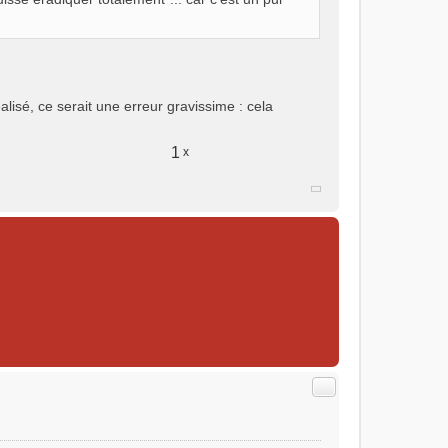
éalisé, ce serait une erreur gravissime : cela
1
x
Citer