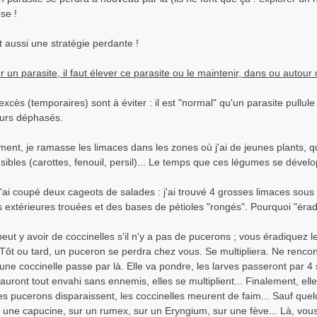
se !
t aussi une stratégie perdante !
r un parasite, il faut élever ce parasite ou le maintenir, dans ou autour 
excès (temporaires) sont à éviter : il est "normal" qu'un parasite pullul
ours déphasés.
ent, je ramasse les limaces dans les zones où j'ai de jeunes plants, q
sibles (carottes, fenouil, persil)... Le temps que ces légumes se dével
, j'ai coupé deux cageots de salades : j'ai trouvé 4 grosses limaces so
es extérieures trouées et des bases de pétioles "rongés". Pourquoi "érad
 peut y avoir de coccinelles s'il n'y a pas de pucerons ; vous éradiquez
 Tôt ou tard, un puceron se perdra chez vous. Se multipliera. Ne rencon
ne coccinelle passe par là. Elle va pondre, les larves passeront par 4 
auront tout envahi sans ennemis, elles se multiplient... Finalement, el
es pucerons disparaissent, les coccinelles meurent de faim... Sauf que
r une capucine, sur un rumex, sur un Eryngium, sur une fève... Là, vous a