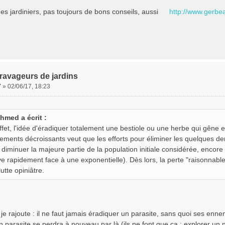
es jardiniers, pas toujours de bons conseils, aussi
http://www.gerbea
ravageurs de jardins
7
»
02/06/17, 18:23
hmed a écrit :
ffet, l'idée d'éradiquer totalement une bestiole ou une herbe qui gêne es
ements décroissants veut que les efforts pour éliminer les quelques de
 diminuer la majeure partie de la population initiale considérée, encore q
ve rapidement face à une exponentielle). Dès lors, la perte "raisonnabl
utte opiniâtre.
je rajoute : il ne faut jamais éradiquer un parasite, sans quoi ses enne
n parasite se perdra à nouveau par là (ils ne font que ça : explorer un 