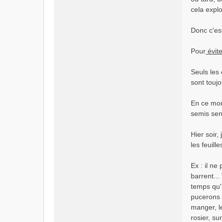
cela explo
Donc c'es
Pour
évite
Seuls les 
sont touj
En ce mom
semis sen
Hier soir
les feuill
Ex : il ne
barrent...
temps qu'u
pucerons 
manger, l
rosier, su