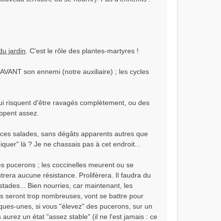
du jardin
. C'est le rôle des plantes-martyres !
e AVANT son ennemi (notre auxiliaire) ; les cycles
ui risquent d'être ravagés complètement, ou des
oppent assez.
us ces salades, sans dégâts apparents autres que
iquer" là ? Je ne chassais pas à cet endroit...
 les pucerons ; les coccinelles meurent ou se
trera aucune résistance. Prolifèrera. Il faudra du
stades... Bien nourries, car maintenant, les
les seront trop nombreuses, vont se battre pour
lques-unes, si vous "élevez" des pucerons, sur un
urez un état "assez stable" (il ne l'est jamais : ce