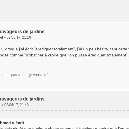
ravageurs de jardins
ed
»
02/06/17, 21:16
er
, lorsque j'ai écrit "éradiquer totalement", j'ai un peu hésité, tant cet
hose comme "s'obstiner à croire que l'on puisse éradiquer totalement"..
surtout pas ce que je vous dis."
ravageurs de jardins
7
»
02/06/17, 21:43
hmed a écrit :
e voulais plutôt dire quelque chose comme "s'obstiner à croire que l'on p