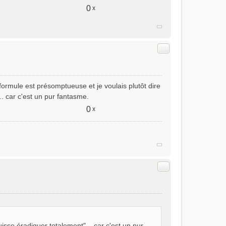
0
x
Citer
te formule est présomptueuse et je voulais plutôt dire
. car c'est un pur fantasme.
0
x
Citer
uisse éradiquer totalement"... car c'est un pur