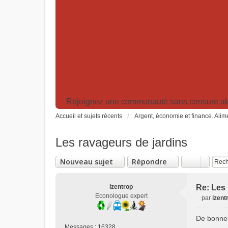
Rejoignez une communauté sans censure algor
Accueil et sujets récents
Argent, économie et finance. Alime
Les ravageurs de jardins
Nouveau sujet
Répondre
izentrop
Re: Les 
Econologue expert
par
izent
M
e
De bonnes
s
Messages :
16328