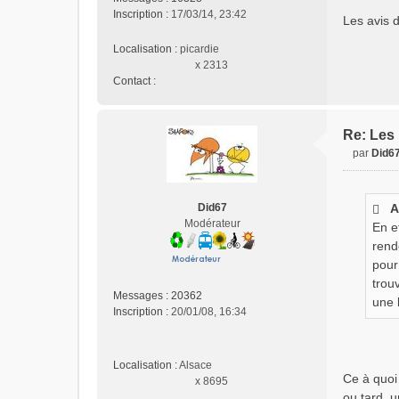
s
Inscription :
17/03/14, 23:42
Les avis d
a
g
Localisation :
picardie
e
x 2313
n
Contact :
o
C
n
o
l
n
Re: Les 
u
t
par
Did6
a
M
c
e
t
s
e
Did67
A
s
r
Modérateur
En e
a
i
g
rend
z
e
pour
e
n
trou
n
o
Messages :
20362
une l
t
n
Inscription :
20/01/08, 16:34
r
l
o
u
p
Localisation :
Alsace
Ce à quoi 
x 8695
ou tard, u