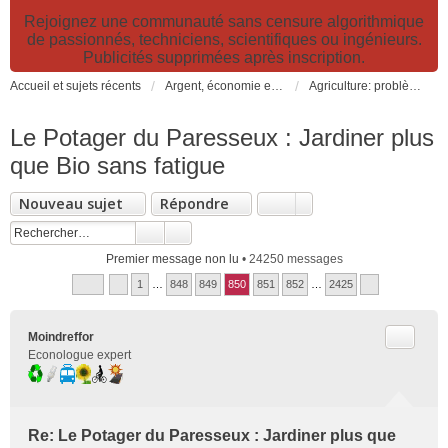
Rejoignez une communauté sans censure algorithmique
de passionnés, techniciens, scientifiques ou ingénieurs.
Publicités supprimées après inscription.
Accueil et sujets récents
Argent, économie et finance. Alimentation et agriculture. Développement durable, pollution de l'air et catastrophes. Gestion des déchets.
Agriculture: problèmes et pollutions, nouvelles techniques et solutions
Le Potager du Paresseux : Jardiner plus
que Bio sans fatigue
Nouveau sujet
Répondre
Premier message non lu
• 24250 messages
1
…
848
849
850
851
852
…
2425
Citer
Moindreffor
Econologue expert
Re: Le Potager du Paresseux : Jardiner plus que