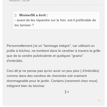
05/12/17, 11:20
M
e
s
Mixieer56 a écrit :
s
- avant de les répandre sur le foin, est-il préférable de
a
g
les tamiser ?
e
n
o
n
Personnellement j'ai un "tamisage intégré", car utilisant un
l
poêle à bûches, ne tombent dans le cendrier à travers la grille
u
que de la cendre pulvérulente et quelques "grains"
d’imbrûlés.
Ceci dit je ne pense pas qu'en avoir un peu plus ( d’imbrûlés)
comme dans des cendres de cheminée soit vraiment
dommageable pour le jardin. Certains (rarement chez nous)
intègrent bien du biochar.
1
x