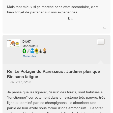
Mais tant mieux si ça marche sans effet secondaire, c'est
bien l'objet de partager sur nos expériences.
0
x
Citer
Did67
Modérateur
Re: Le Potager du Paresseux : Jardiner plus que
Bio sans fatigue
04/12/17, 22:08
M
e
Je pense que les ligneux, "issus" des forêts, sont habitués à
s
"fonctionner" correctement dans un système très pauvre, très
s
ligneux, dominé par les champignons. Ils absorbent une
a
partie de leur azote sous forme d'ions ammonium... La forêt
g
e