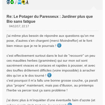
Re: Le Potager du Paresseux : Jardiner plus que
Bio sans fatigue
04/12/17, 22:17
M
e
j'ai même plus besoin de répondre aux questions qu'on me
s
pose, d'autres s'en chargent (merci Moindreffor) et le font
s
bien mieux que je ne le pourrais !
a
g
e
c'est effectivement surtout dans le but de "recouvrir" un peu
n
ces maudites herbes (graminées) qui sur mon sol sont
o
sacrément vivaces et coriaces et rapides à pousser, et avec
n
des touffes drôlement difficiles (voire impossible) à arracher
l
dès qu'on a le dos tourné !
u
c'est pourquoi il m'a fallu une bonne grosse couche, ça paraît
plus "propre" maintenant, mais pas d'illusion, au printemps
l'herbe va percer tout ça sans problème !
j'ai donc plus à m'inquiéter d'une éventuelle faim d'azote (et