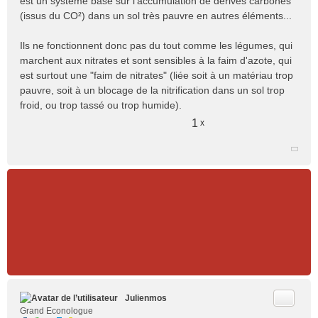
est un système basé sur l'accumulation de dérivés carbonés
n
(issus du CO²) dans un sol très pauvre en autres éléments...
o
n
Ils ne fonctionnent donc pas du tout comme les légumes, qui
l
marchent aux nitrates et sont sensibles à la faim d'azote, qui
u
est surtout une "faim de nitrates" (liée soit à un matériau trop
pauvre, soit à un blocage de la nitrification dans un sol trop
froid, ou trop tassé ou trop humide).
1
x
Citer
Julienmos
Grand Econologue