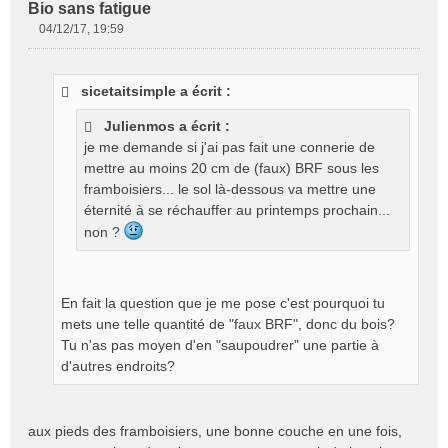
Bio sans fatigue
04/12/17, 19:59
M
e
s
sicetaitsimple a écrit :
s
a
Julienmos a écrit :
g
je me demande si j'ai pas fait une connerie de
e
mettre au moins 20 cm de (faux) BRF sous les
n
o
framboisiers... le sol là-dessous va mettre une
n
éternité à se réchauffer au printemps prochain...
l
non ?
u
En fait la question que je me pose c'est pourquoi tu
mets une telle quantité de "faux BRF", donc du bois?
Tu n'as pas moyen d'en "saupoudrer" une partie à
d'autres endroits?
aux pieds des framboisiers, une bonne couche en une fois,