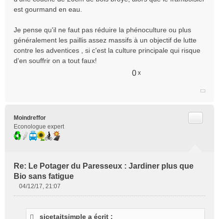
est gourmand en eau.
Je pense qu'il ne faut pas réduire la phénoculture ou plus
généralement les paillis assez massifs à un objectif de lutte
contre les adventices , si c'est la culture principale qui risque
d'en souffrir on a tout faux!
0
x
Citer
Moindreffor
Econologue expert
Re: Le Potager du Paresseux : Jardiner plus que
Bio sans fatigue
04/12/17, 21:07
M
e
s
sicetaitsimple a écrit :