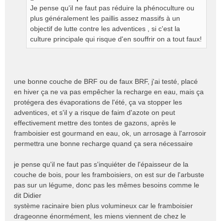
s
Je pense qu'il ne faut pas réduire la phénoculture ou
a
g
plus généralement les paillis assez massifs à un
e
objectif de lutte contre les adventices , si c'est la
n
culture principale qui risque d'en souffrir on a tout faux!
o
n
l
u
une bonne couche de BRF ou de faux BRF, j'ai testé, placé
en hiver ça ne va pas empêcher la recharge en eau, mais ça
protégera des évaporations de l'été, ça va stopper les
adventices, et s'il y a risque de faim d'azote on peut
effectivement mettre des tontes de gazons, après le
framboisier est gourmand en eau, ok, un arrosage à l'arrosoir
permettra une bonne recharge quand ça sera nécessaire
je pense qu'il ne faut pas s'inquiéter de l'épaisseur de la
couche de bois, pour les framboisiers, on est sur de l'arbuste
pas sur un légume, donc pas les mêmes besoins comme le
dit Didier
système racinaire bien plus volumineux car le framboisier
drageonne énormément, les miens viennent de chez le