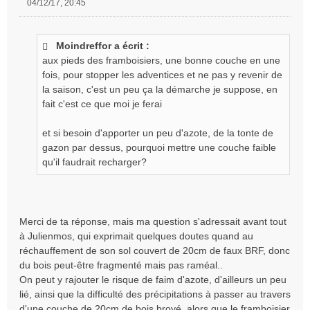
04/12/17, 20:45
M
e
s
Moindreffor a écrit :
s
aux pieds des framboisiers, une bonne couche en une
a
g
fois, pour stopper les adventices et ne pas y revenir de
e
la saison, c'est un peu ça la démarche je suppose, en
n
fait c'est ce que moi je ferai
o
n
et si besoin d'apporter un peu d'azote, de la tonte de
l
gazon par dessus, pourquoi mettre une couche faible
u
qu'il faudrait recharger?
Merci de ta réponse, mais ma question s'adressait avant tout
à Julienmos, qui exprimait quelques doutes quand au
réchauffement de son sol couvert de 20cm de faux BRF, donc
du bois peut-être fragmenté mais pas raméal..
On peut y rajouter le risque de faim d'azote, d'ailleurs un peu
lié, ainsi que la difficulté des précipitations à passer au travers
d'une couche de 20cm de bois broyé, alors que le framboisier