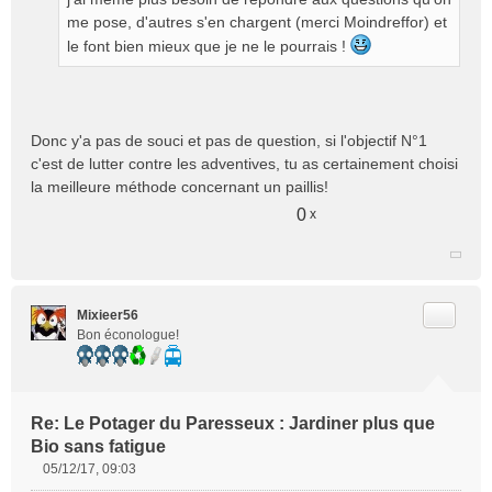
a
g
me pose, d'autres s'en chargent (merci Moindreffor) et
e
le font bien mieux que je ne le pourrais !
n
o
n
l
Donc y'a pas de souci et pas de question, si l'objectif N°1
u
c'est de lutter contre les adventives, tu as certainement choisi
la meilleure méthode concernant un paillis!
0
x
Citer
Mixieer56
Bon éconologue!
Re: Le Potager du Paresseux : Jardiner plus que
Bio sans fatigue
05/12/17, 09:03
M