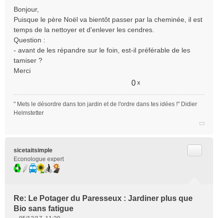
e
Bonjour,
s
Puisque le père Noël va bientôt passer par la cheminée, il est
s
temps de la nettoyer et d'enlever les cendres.
a
Question :
g
e
- avant de les répandre sur le foin, est-il préférable de les
n
tamiser ?
o
Merci
n
0
x
l
u
" Mets le désordre dans ton jardin et de l'ordre dans tes idées !" Didier
Helmstetter
Citer
sicetaitsimple
Econologue expert
Re: Le Potager du Paresseux : Jardiner plus que
Bio sans fatigue