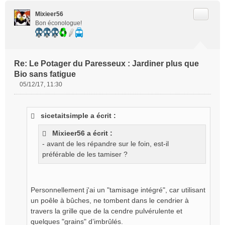
Citer
Mixieer56
Bon éconologue!
Re: Le Potager du Paresseux : Jardiner plus que
Bio sans fatigue
05/12/17, 11:30
M
e
s
sicetaitsimple a écrit :
s
a
Mixieer56 a écrit :
g
- avant de les répandre sur le foin, est-il
e
préférable de les tamiser ?
n
o
n
l
Personnellement j'ai un "tamisage intégré", car utilisant
u
un poêle à bûches, ne tombent dans le cendrier à
travers la grille que de la cendre pulvérulente et
quelques "grains" d’imbrûlés.