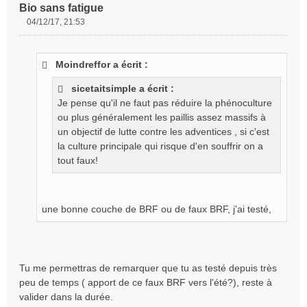
Bio sans fatigue
04/12/17, 21:53
M
e
s
Moindreffor a écrit :
s
a
sicetaitsimple a écrit :
g
Je pense qu'il ne faut pas réduire la phénoculture
e
ou plus généralement les paillis assez massifs à
n
o
un objectif de lutte contre les adventices , si c'est
n
la culture principale qui risque d'en souffrir on a
l
tout faux!
u
une bonne couche de BRF ou de faux BRF, j'ai testé,
Tu me permettras de remarquer que tu as testé depuis très
peu de temps ( apport de ce faux BRF vers l'été?), reste à
valider dans la durée.