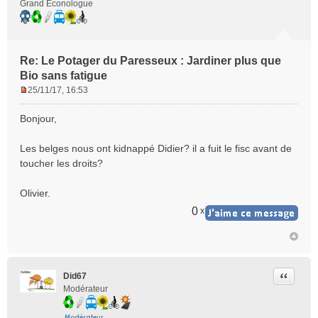
Grand Econologue
Re: Le Potager du Paresseux : Jardiner plus que
Bio sans fatigue
25/11/17, 16:53
M
e
Bonjour,
s
s
Les belges nous ont kidnappé Didier? il a fuit le fisc avant de
a
toucher les droits?
g
e
n
Olivier.
o
0
x
n
l
u
Citer
Did67
Modérateur