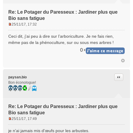
Re: Le Potager du Paresseux : Jardiner plus que
Bio sans fatigue
25/11/17, 17:32
M
e
Ceci dit, j'ai peu à dire sur l’arboriculture. Je ne fais rien,
s
même pas de la phénoculture, sur ou sous mes arbres !
s
a
0
x
g
e
n
o
n
Citer
paysan.bio
l
Bon éconologue!
u
Re: Le Potager du Paresseux : Jardiner plus que
Bio sans fatigue
25/11/17, 17:49
M
e
je n'ai jamais mis d'œufs pour les arbustes.