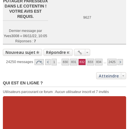
POTAGER PARESSEUX
DANS LE COTENTIN !
VOTRE AVIS EST
REQUIS.
9627
Dernier message par
Yves3008
«
06/11/22, 10:05
Réponses :
7
Nouveau sujet
Répondre
24250 messages
1
…
830
831
832
833
834
…
2425
Atteindre
QUI EST EN LIGNE ?
Utilisateurs parcourant ce forum : Aucun utilisateur inscrit et 7 invités