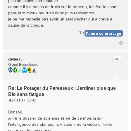
plus sensibles à la maladie.
comme il y a moins de fruits sur le rameau, les feuilles sont
peut-être mieux nourries donc plus résistantes.
je ne me rappelle pas avoir un seul pêcher qui a crevé à
cause de la cloque.
1
x
Citer
olivier75
Grand Econologue
Re: Le Potager du Paresseux : Jardiner plus que
Bio sans fatigue
24/11/17, 21:42
M
e
Bonsoir,
s
A lire le dossier de sciences et vie de ce mois ci sur
s
l’intelligence des plantes, la « suite » de la vidéo d’Hervé
a
coves sur les mycorises.
g