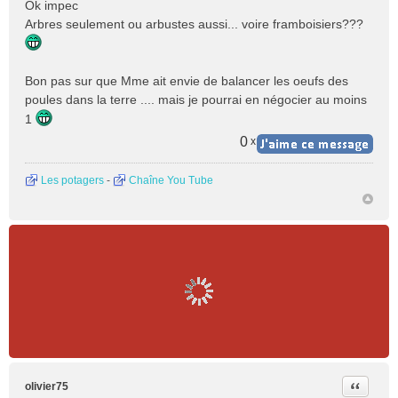
Ok impec
s
Arbres seulement ou arbustes aussi... voire framboisiers???
s
a
g
e
Bon pas sur que Mme ait envie de balancer les oeufs des
n
poules dans la terre .... mais je pourrai en négocier au moins
o
1
n
0
l
x
u
Les potagers
-
Chaîne You Tube
Citer
olivier75