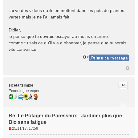
s
s
j'ai vu des vidéos où ils en mettent dans les pots de plantes
a
vertes mais je ne l'ai jamais fait.
g
e
n
Didier,
o
je pense que tu devrais essayer au moins un arbre.
n
comme tu sais ce qu'il y a à observer, je pense que tu serais
l
vite convaincu.
u
0
x
Citer
sicetaitsimple
Econologue expert
Re: Le Potager du Paresseux : Jardiner plus que
Bio sans fatigue
25/11/17, 17:59
M