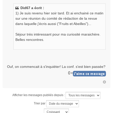
e
s
Did67 a écrit :
s
1) Je suis revenu hier soir tard. Et ai enchainé ce matin
a
g
sur une réunion du comité de rédaction de la revue
e
dans laquelle j'écris aussi ("Fruits et Abeilles")...
n
o
Séjour très intéressant pour ma curiosité maraichère.
n
Belles rencontres.
l
u
Ouf, on commencait à s'inquiéter! La conf. s'est bien passée?
0
x
Afficher les messages publiés depuis :
Trier par