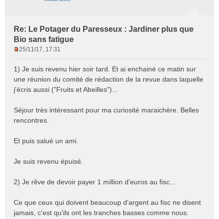
Re: Le Potager du Paresseux : Jardiner plus que
Bio sans fatigue
25/11/17, 17:31
M
e
1) Je suis revenu hier soir tard. Et ai enchainé ce matin sur
s
une réunion du comité de rédaction de la revue dans laquelle
s
j'écris aussi ("Fruits et Abeilles")...
a
g
e
Séjour très intéressant pour ma curiosité maraichère. Belles
n
rencontres.
o
n
Et puis salué un ami.
l
u
Je suis revenu épuisé.
2) Je rêve de devoir payer 1 million d'euros au fisc...
Ce que ceux qui doivent beaucoup d'argent au fisc ne disent
jamais, c'est qu'ils ont les tranches basses comme nous.