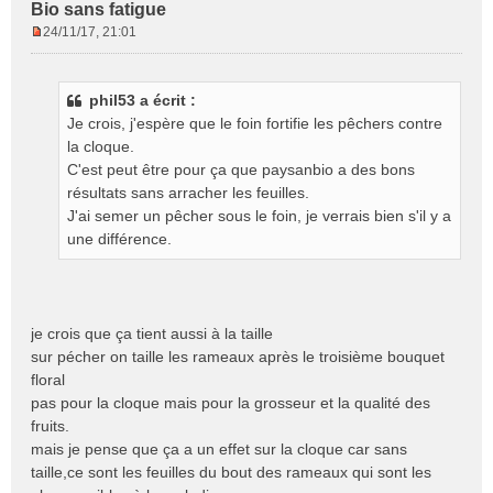
Bio sans fatigue
24/11/17, 21:01
M
e
s
phil53 a écrit :
s
Je crois, j'espère que le foin fortifie les pêchers contre
a
g
la cloque.
e
C'est peut être pour ça que paysanbio a des bons
n
résultats sans arracher les feuilles.
o
J'ai semer un pêcher sous le foin, je verrais bien s'il y a
n
une différence.
l
u
je crois que ça tient aussi à la taille
sur pécher on taille les rameaux après le troisième bouquet
floral
pas pour la cloque mais pour la grosseur et la qualité des
fruits.
mais je pense que ça a un effet sur la cloque car sans
taille,ce sont les feuilles du bout des rameaux qui sont les