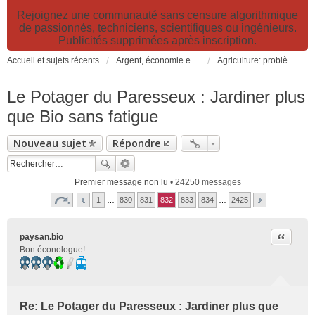
Rejoignez une communauté sans censure algorithmique
de passionnés, techniciens, scientifiques ou ingénieurs.
Publicités supprimées après inscription.
Accueil et sujets récents
Argent, économie et finance. Alimentation et agriculture. Développement durable, pollution de l'air et catastrophes. Gestion des déchets.
Agriculture: problèmes et pollutions, nouvelles techniques et solutions
Le Potager du Paresseux : Jardiner plus
que Bio sans fatigue
Nouveau sujet
Répondre
Premier message non lu
• 24250 messages
1
…
830
831
832
833
834
…
2425
Citer
paysan.bio
Bon éconologue!
Re: Le Potager du Paresseux : Jardiner plus que