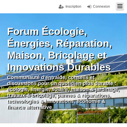
Inscription
Connexion
Forum Écologie,
Énergies, Réparation,
Maison, Bricolage et
Innovations Durables
Communauté d'entraide, conseils et
discussions pour un quotidien plus durable :
écologie, énergie, solaire, maison & jardinage,
travaux & bricolage, pannes & réparations,
technologies & innovations, économie &
finance alternative