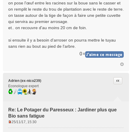
on pose l'œuf entre les racines sur la boue sans le casser et
on remplit le reste du trou de plantation avec le reste de terre.
on tasse autour de la tige de façon à faire une petite cuvette
qui servira au premier arrosage.
et.. on recouvre d'au moins 20 cm de foin.
si ensuite il y a besoin d'arroser on pourra mettre le tuyau
sans rien au bout au pied de l'arbre.
0
x
Citer
Adrien (ex-nico239)
Econologue expert
Re: Le Potager du Paresseux : Jardiner plus que
Bio sans fatigue
25/11/17, 15:30
M
e