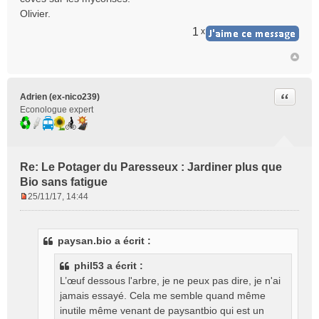
e
Olivier.
n
1
x
o
n
l
u
Citer
Adrien (ex-nico239)
Econologue expert
Re: Le Potager du Paresseux : Jardiner plus que
Bio sans fatigue
25/11/17, 14:44
M
e
s
paysan.bio a écrit :
s
a
phil53 a écrit :
g
L’œuf dessous l'arbre, je ne peux pas dire, je n'ai
e
jamais essayé. Cela me semble quand même
n
o
inutile même venant de paysantbio qui est un