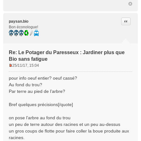
Citer
paysan.bio
Bon éconologue!
Re: Le Potager du Paresseux : Jardiner plus que
Bio sans fatigue
25/11/17, 15:04
M
e
pour info oeuf entier? oeuf cassé?
s
Au fond du trou?
s
Par terre au pied de l’arbre?
a
g
e
Bref quelques précisions[/quote]
n
o
on pose l'arbre au fond du trou
n
un peu de terre autour des racines et un peu au-dessus
l
un gros coups de flotte pour faire coller la boue produite aux
u
racines.