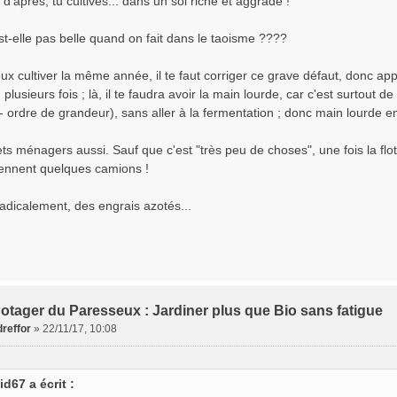
 d'après, tu cultives... dans un sol riche et aggradé !
st-elle pas belle quand on fait dans le taoisme ????
eux cultiver la même année, il te faut corriger ce grave défaut, donc a
plusieurs fois ; là, il te faudra avoir la main lourde, car c'est surtout de
- ordre de grandeur), sans aller à la fermentation ; donc main lourde en
s ménagers aussi. Sauf que c'est "très peu de choses", une fois la flot
 bennent quelques camions !
radicalement, des engrais azotés...
otager du Paresseux : Jardiner plus que Bio sans fatigue
reffor
»
22/11/17, 10:08
id67 a écrit :