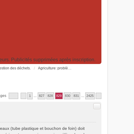
rs. Publicités supprimées après inscription.
Gestion des déchets.
Agriculture: problèmes et pollutions, nouvelles techniques et solutions
ages
1
…
827
828
829
830
831
…
2425
Citer
eaux (tube plastique et bouchon de foin) doit