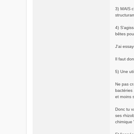
3) MAIS c
structura
4) S'agiss
bêtes pour
J'ai essay
Il faut do
5) Une uti
Ne pas cra
bactéries 
et moins s
Donc tu va
ses rhizob
chimique 