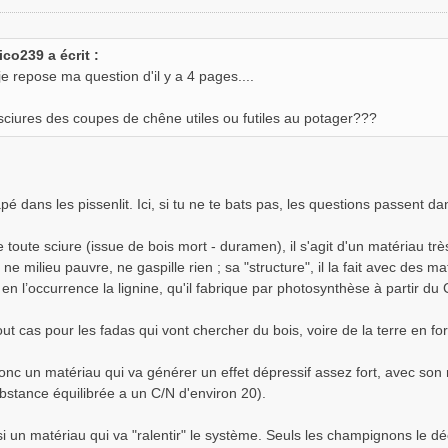
ico239 a écrit :
je repose ma question d'il y a 4 pages....
sciures des coupes de chêne utiles ou futiles au potager???
é dans les pissenlit. Ici, si tu ne te bats pas, les questions passent dans
oute sciure (issue de bois mort - duramen), il s'agit d'un matériau trè
ne milieu pauvre, ne gaspille rien ; sa "structure", il la fait avec des ma
en l’occurrence la lignine, qu'il fabrique par photosynthèse à partir du CO²
out cas pour les fadas qui vont chercher du bois, voire de la terre en for
onc un matériau qui va générer un effet dépressif assez fort, avec son r
bstance équilibrée a un C/N d'environ 20).
si un matériau qui va "ralentir" le système. Seuls les champignons le 