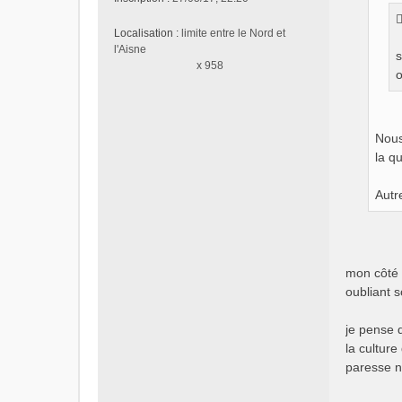
a
g
Localisation :
limite entre le Nord et
e
l'Aisne
s
n
x 958
o
o
n
l
u
Nous
la qu
Autr
mon côté 
oubliant s
je pense q
la culture
paresse ne