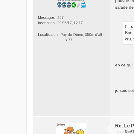
pouvoir ma
s
salade de 
a
g
Messages :
257
e
Inscription :
29/06/17, 12:17
n
s
o
Bon,
Localisation :
Puy-de-Dôme, 350m d’alt.
n
cru,
x 77
l
u
en ce qui
je suis so
Re: Le P
par
Did6