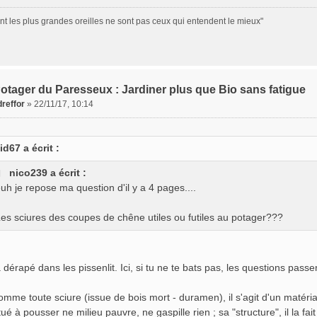
nt les plus grandes oreilles ne sont pas ceux qui entendent le mieux"
otager du Paresseux : Jardiner plus que Bio sans fatigue
reffor
»
22/11/17, 10:14
id67 a écrit :
nico239 a écrit :
uh je repose ma question d'il y a 4 pages....
es sciures des coupes de chêne utiles ou futiles au potager???
dérapé dans les pissenlit. Ici, si tu ne te bats pas, les questions passen
omme toute sciure (issue de bois mort - duramen), il s'agit d'un matéria
tué à pousser ne milieu pauvre, ne gaspille rien ; sa "structure", il la fa