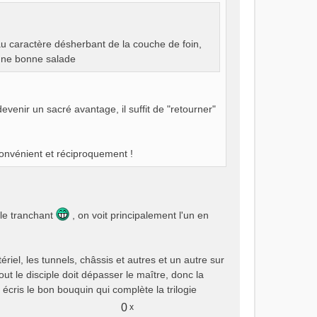
te au caractère désherbant de la couche de foin,
 une bonne salade
venir un sacré avantage, il suffit de "retourner"
nconvénient et réciproquement !
ble tranchant
, on voit principalement l'un en
riel, les tunnels, châssis et autres et un autre sur
ut le disciple doit dépasser le maître, donc la
 écris le bon bouquin qui complète la trilogie
0
x