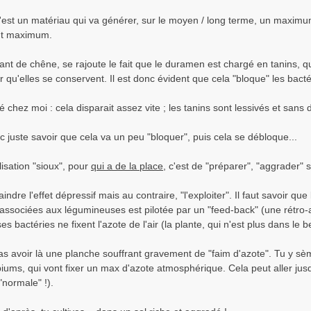
'est un matériau qui va générer, sur le moyen / long terme, un maxim
nt maximum.
ant de chêne, se rajoute le fait que le duramen est chargé en tanins, qu
 qu'elles se conservent. Il est donc évident que cela "bloque" les bacté
é chez moi : cela disparait assez vite ; les tanins sont lessivés et sans
nc juste savoir que cela va un peu "bloquer", puis cela se débloque...
lisation "sioux", pour
qui a de la place
, c'est de "préparer", "aggrader"
indre l'effet dépressif mais au contraire, "l'exploiter". Il faut savoir que 
associées aux légumineuses est pilotée par un "feed-back" (une rétro-ac
es bactéries ne fixent l'azote de l'air (la plante, qui n'est plus dans le b
s avoir là une planche souffrant gravement de "faim d'azote". Tu y sème
iums, qui vont fixer un max d'azote atmosphérique. Cela peut aller jusqu
"normale" !).