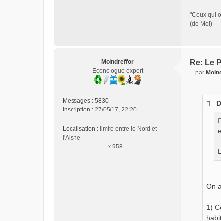
"Ceux qui o
(de Moi)
Moindreffor
Re: Le P
Econologue expert
par
Moind
M
e
s
Messages :
5830
D
s
Inscription :
27/05/17, 22:20
a
g
Localisation :
limite entre le Nord et
e
e
l'Aisne
n
x 958
o
L
n
l
u
On a 
1) C
habi