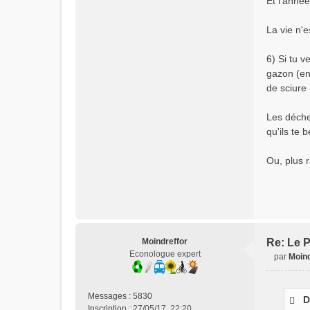
Et l'année
La vie n'e
6) Si tu v
gazon (en 
de sciure 
Les déchet
qu'ils te
Ou, plus 
Moindreffor
Re: Le P
Econologue expert
par
Moind
M
e
s
Messages :
5830
D
s
Inscription :
27/05/17, 22:20