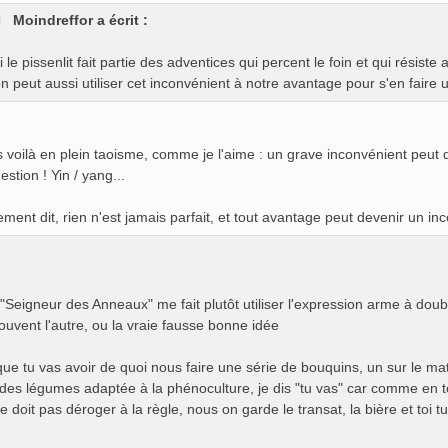
Moindreffor a écrit :
i le pissenlit fait partie des adventices qui percent le foin et qui résis
n peut aussi utiliser cet inconvénient à notre avantage pour s'en faire
 voilà en plein taoisme, comme je l'aime : un grave inconvénient peut de
estion ! Yin / yang...
ement dit, rien n'est jamais parfait, et tout avantage peut devenir un i
"Seigneur des Anneaux" me fait plutôt utiliser l'expression arme à dou
ouvent l'autre, ou la vraie fausse bonne idée
ue tu vas avoir de quoi nous faire une série de bouquins, un sur le maté
 des légumes adaptée à la phénoculture, je dis "tu vas" car comme en to
 doit pas déroger à la règle, nous on garde le transat, la bière et toi tu