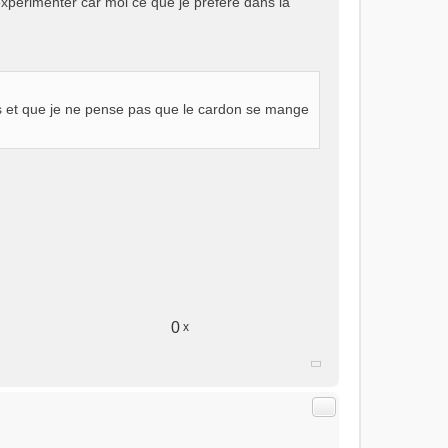
e expérimenter car moi ce que je préfère dans la
s et que je ne pense pas que le cardon se mange
0
x
Citer