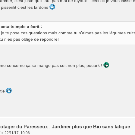
rcher, c’est juste qu’il faut pas mal de tuyaux... ceci dit je vous laiss
pissenlit c’est les lardons
icetaitsimple a écrit :
 je te pose ces questions mais comme tu n'aimes pas les légumes cuit
 tu n'es pas obligé de répondre!
 me concerne ça se mange pas cuit non plus, pouark !
rtie
otager du Paresseux : Jardiner plus que Bio sans fatigue
7
»
22/11/17, 10:06