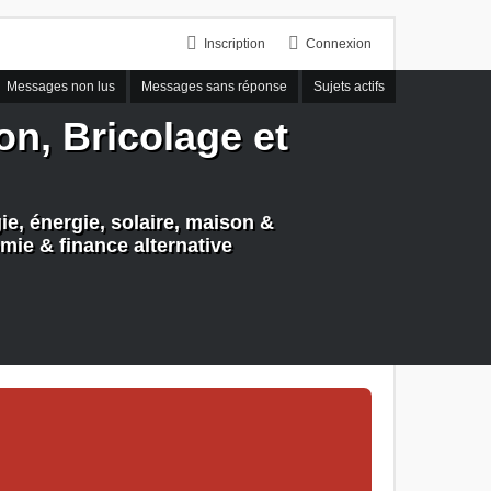
Inscription
Connexion
Messages non lus
Messages sans réponse
Sujets actifs
n, Bricolage et
e, énergie, solaire, maison &
mie & finance alternative