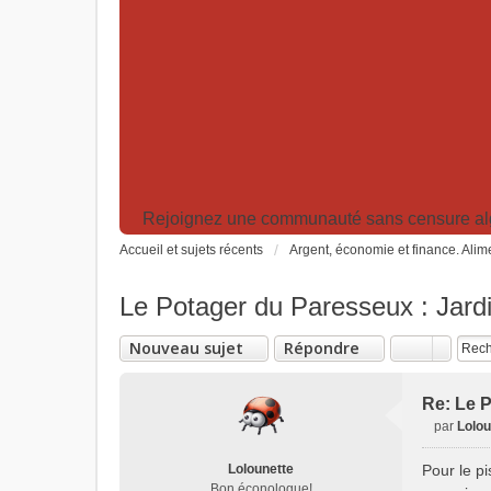
Rejoignez une communauté sans censure algor
Accueil et sujets récents
Argent, économie et finance. Alime
Le Potager du Paresseux : Jardi
Nouveau sujet
Répondre
Re: Le P
par
Lolou
M
e
Lolounette
Pour le p
s
Bon éconologue!