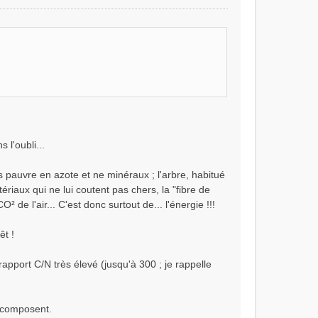
 l'oubli...
s pauvre en azote et ne minéraux ; l'arbre, habitué
tériaux qui ne lui coutent pas chers, la "fibre de
 de l'air... C'est donc surtout de... l'énergie !!!
êt !
apport C/N très élevé (jusqu'à 300 ; je rappelle
décomposent.