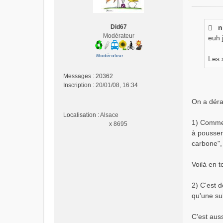
M
e
s
Did67
n
s
Modérateur
euh 
a
g
e
Les 
n
o
Messages :
20362
n
Inscription :
20/01/08, 16:34
l
On a dérap
u
Localisation :
Alsace
1) Comme t
x 8695
à pousser 
carbone", 
Voilà en t
2) C'est d
qu'une su
C'est aus