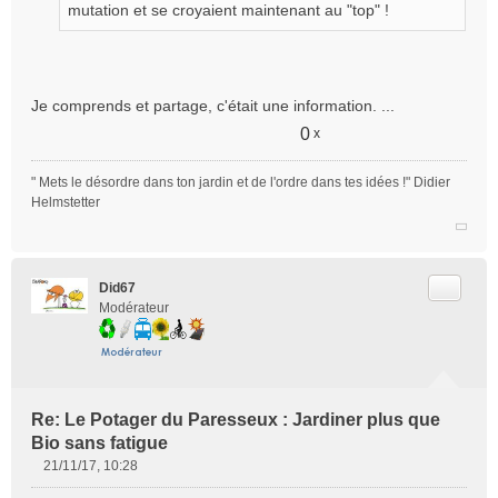
mutation et se croyaient maintenant au "top" !
Je comprends et partage, c'était une information. ...
0
x
" Mets le désordre dans ton jardin et de l'ordre dans tes idées !" Didier
Helmstetter
Citer
Did67
Modérateur
Re: Le Potager du Paresseux : Jardiner plus que
Bio sans fatigue
21/11/17, 10:28
M