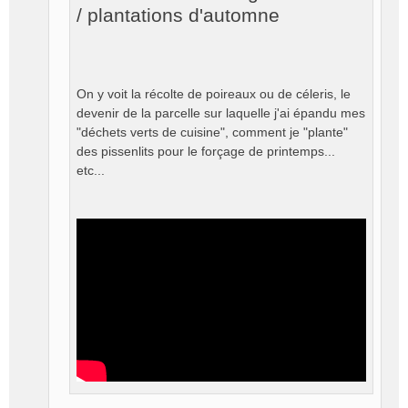
n
/ plantations d'automne
o
n
l
u
On y voit la récolte de poireaux ou de céleris, le
devenir de la parcelle sur laquelle j'ai épandu mes
"déchets verts de cuisine", comment je "plante"
des pissenlits pour le forçage de printemps...
etc...