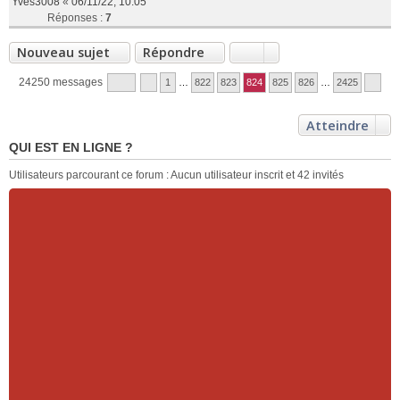
Yves3008
«
06/11/22, 10:05
Réponses :
7
Nouveau sujet
Répondre
24250 messages
1
…
822
823
824
825
826
…
2425
Atteindre
QUI EST EN LIGNE ?
Utilisateurs parcourant ce forum : Aucun utilisateur inscrit et 42 invités