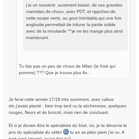
j'ai un souvenir ,surement biaisé, de ces grandes
n
o
marmites de choux, avec PDT, et rippchen;de
n
cette soupe verte, au gout inimitable,qui une fois
l
engloutie,permettait de triturer la partie solide
u
avec de la moutarde ^^je ne les mange plus ainsi
maintenant.
Tu fais pas un peu de choux de Milan (le frisé qui
pomme) ??? Que je trouve plus fin...
Je ferai cette année 17/18 très surement, avec cabus
etc.j'avais planté , bien trop tard vu la sécheresse, quelques
rouges, fleurs et de brocoli, mais rien de concluant.
Et si je devais être le spécialiste du frisé, toi, je te décerne le
prix du spécialiste du céléri
tu en as plein plein j'ai vu. A
part rapé (miam), qu'en fais tu?