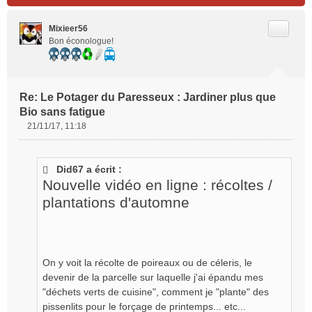
Citer
Mixieer56
Bon éconologue!
Re: Le Potager du Paresseux : Jardiner plus que
Bio sans fatigue
21/11/17, 11:18
M
e
s
Did67 a écrit :
s
Nouvelle vidéo en ligne : récoltes /
a
g
plantations d'automne
e
n
o
n
l
On y voit la récolte de poireaux ou de céleris, le
u
devenir de la parcelle sur laquelle j'ai épandu mes
"déchets verts de cuisine", comment je "plante" des
pissenlits pour le forçage de printemps... etc...