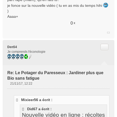
je fonce sur la nouvelle vidéo ( tu en as mis du temps hihi
)
Aaaa+
0
x
Citer
Den54
Je comprends l'éconologie
Re: Le Potager du Paresseux : Jardiner plus que
Bio sans fatigue
21/11/17, 12:22
M
e
s
Mixieer56 a écrit :
s
a
Did67 a écrit :
g
Nouvelle vidéo en ligne : récoltes
e