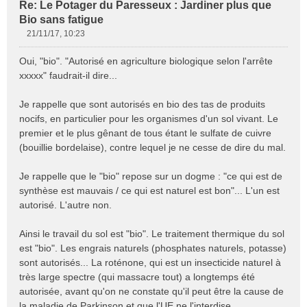
Re: Le Potager du Paresseux : Jardiner plus que
Bio sans fatigue
21/11/17, 10:23
M
e
Oui, "bio". "Autorisé en agriculture biologique selon l'arrête
s
xxxxx" faudrait-il dire...
s
a
Je rappelle que sont autorisés en bio des tas de produits
g
e
nocifs, en particulier pour les organismes d'un sol vivant. Le
n
premier et le plus gênant de tous étant le sulfate de cuivre
o
(bouillie bordelaise), contre lequel je ne cesse de dire du mal.
n
l
Je rappelle que le "bio" repose sur un dogme : "ce qui est de
u
synthèse est mauvais / ce qui est naturel est bon"... L'un est
autorisé. L'autre non.
Ainsi le travail du sol est "bio". Le traitement thermique du sol
est "bio". Les engrais naturels (phosphates naturels, potasse)
sont autorisés... La roténone, qui est un insecticide naturel à
très large spectre (qui massacre tout) a longtemps été
autorisée, avant qu'on ne constate qu'il peut être la cause de
la maladie de Parkinson et que l'UE ne l'interdise...