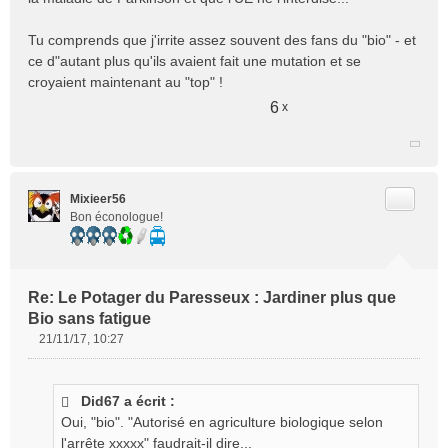
Tu comprends que j'irrite assez souvent des fans du "bio" - et
ce d"autant plus qu'ils avaient fait une mutation et se
croyaient maintenant au "top" !
6
x
Citer
Mixieer56
Bon éconologue!
Re: Le Potager du Paresseux : Jardiner plus que
Bio sans fatigue
21/11/17, 10:27
M
e
s
Did67 a écrit :
s
Oui, "bio". "Autorisé en agriculture biologique selon
a
g
l'arrête xxxxx" faudrait-il dire...