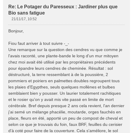
Re: Le Potager du Paresseux : Jardiner plus que
Bio sans fatigue
21/11/17, 10:52
M
e
Bonjour,
s
s
Fiou faut arriver à tout suivre -_-
a
Une remarque sur la question des cendres vu que comme je
g
e
l'avais raconté, une plante-bande le long d'un mur mitoyen
n
chez moi avait été utilisé par les propriétaires précédents
o
pour épandre leurs cendres de cheminée. Résultat : sol
n
déstructuré, la terre ressemblant à de la poussière, 2
l
pommiers et poiriers en palmettes doubles regroupent tous
u
les plaies d'Egypthes, seuls quelques mollènes et bulbes
semblaient bien y pousser. Un laurier totalement rachitiques
et le rosier qu'on y avait mis vite passé en limite de mort
cérébrale. Bref depuis presque 2 ans cela revient, l'an dernier
j'ai semé un mélange phacélie, moutarde, orges fauchés en
place, fleurs en été, apporté un peu de compost de cheval et
selon ce que je trouvais du foin, faux BRF, feuilles du cerisier
d'à coté pour faire de la couverture. Cela s'améliore, le sol