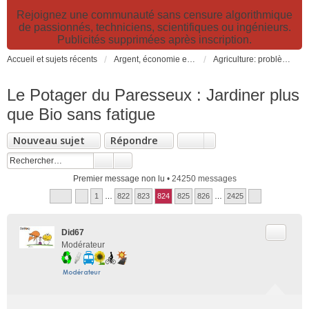
Rejoignez une communauté sans censure algorithmique
de passionnés, techniciens, scientifiques ou ingénieurs.
Publicités supprimées après inscription.
Accueil et sujets récents
Argent, économie et finance. Alimentation et agriculture. Développement durable, pollution de l'air et catastrophes. Gestion des déchets.
Agriculture: problèmes et pollutions, nouvelles techniques et solutions
Le Potager du Paresseux : Jardiner plus
que Bio sans fatigue
Nouveau sujet
Répondre
Premier message non lu
• 24250 messages
1
…
822
823
824
825
826
…
2425
Citer
Did67
Modérateur