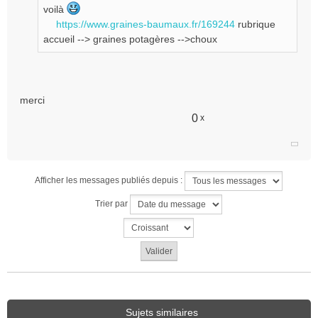
e
voilà
n
https://www.graines-baumaux.fr/169244
rubrique
o
accueil --> graines potagères -->choux
n
l
u
merci
0
x
Afficher les messages publiés depuis :
Trier par
Sujets similaires