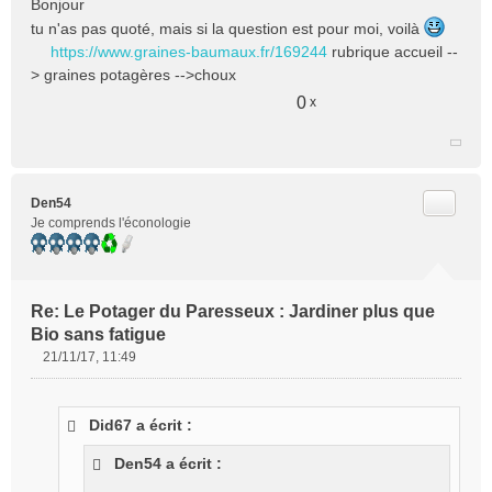
Bonjour
n
tu n'as pas quoté, mais si la question est pour moi, voilà
l
u
https://www.graines-baumaux.fr/169244
rubrique accueil --
> graines potagères -->choux
0
x
Citer
Den54
Je comprends l'éconologie
Re: Le Potager du Paresseux : Jardiner plus que
Bio sans fatigue
21/11/17, 11:49
M
e
s
Did67 a écrit :
s
a
Den54 a écrit :
g
e