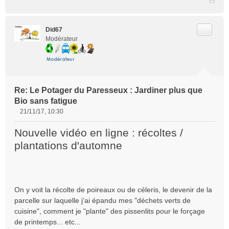
Citer
Did67
Modérateur
Re: Le Potager du Paresseux : Jardiner plus que
Bio sans fatigue
21/11/17, 10:30
M
e
Nouvelle vidéo en ligne : récoltes /
s
plantations d'automne
s
a
g
e
n
On y voit la récolte de poireaux ou de céleris, le devenir de la
o
parcelle sur laquelle j'ai épandu mes "déchets verts de
n
l
cuisine", comment je "plante" des pissenlits pour le forçage
u
de printemps... etc...