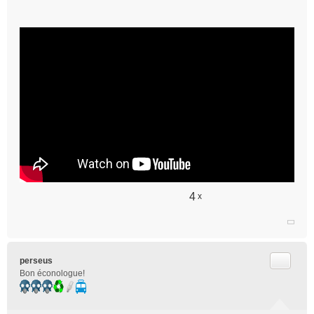
4
x
Citer
perseus
Bon éconologue!