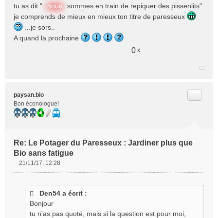
tu as dit "
nous
sommes en train de repiquer des pissenlits"
je comprends de mieux en mieux ton titre de paresseux
...je sors..
A quand la prochaine
0
x
Citer
paysan.bio
Bon éconologue!
Re: Le Potager du Paresseux : Jardiner plus que
Bio sans fatigue
21/11/17, 12:28
M
e
s
Den54 a écrit :
s
Bonjour
a
g
tu n'as pas quoté, mais si la question est pour moi,