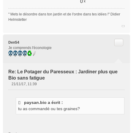
0
x
" Mets le désordre dans ton jardin et de l'ordre dans tes idées !" Didier
Helmstetter
Citer
Den54
Je comprends l'éconologie
Re: Le Potager du Paresseux : Jardiner plus que
Bio sans fatigue
21/11/17, 11:39
M
e
s
paysan.bio a écrit :
s
tu as commandé ou tes graines?
a
g
e
n
o