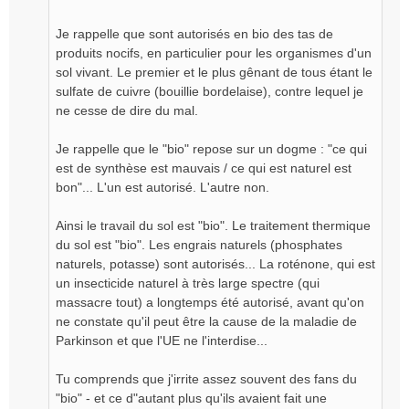
e
n
Je rappelle que sont autorisés en bio des tas de
o
produits nocifs, en particulier pour les organismes d'un
n
sol vivant. Le premier et le plus gênant de tous étant le
l
sulfate de cuivre (bouillie bordelaise), contre lequel je
u
ne cesse de dire du mal.
Je rappelle que le "bio" repose sur un dogme : "ce qui
est de synthèse est mauvais / ce qui est naturel est
bon"... L'un est autorisé. L'autre non.
Ainsi le travail du sol est "bio". Le traitement thermique
du sol est "bio". Les engrais naturels (phosphates
naturels, potasse) sont autorisés... La roténone, qui est
un insecticide naturel à très large spectre (qui
massacre tout) a longtemps été autorisé, avant qu'on
ne constate qu'il peut être la cause de la maladie de
Parkinson et que l'UE ne l'interdise...
Tu comprends que j'irrite assez souvent des fans du
"bio" - et ce d"autant plus qu'ils avaient fait une