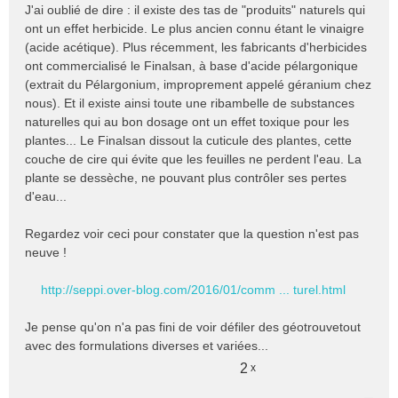
e
J'ai oublié de dire : il existe des tas de "produits" naturels qui
s
ont un effet herbicide. Le plus ancien connu étant le vinaigre
s
(acide acétique). Plus récemment, les fabricants d'herbicides
a
ont commercialisé le Finalsan, à base d'acide pélargonique
g
e
(extrait du Pélargonium, improprement appelé géranium chez
n
nous). Et il existe ainsi toute une ribambelle de substances
o
naturelles qui au bon dosage ont un effet toxique pour les
n
plantes... Le Finalsan dissout la cuticule des plantes, cette
l
couche de cire qui évite que les feuilles ne perdent l'eau. La
u
plante se dessèche, ne pouvant plus contrôler ses pertes
d'eau...
Regardez voir ceci pour constater que la question n'est pas
neuve !
http://seppi.over-blog.com/2016/01/comm ... turel.html
Je pense qu'on n'a pas fini de voir défiler des géotrouvetout
avec des formulations diverses et variées...
2
x