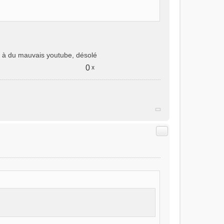
oi à du mauvais youtube, désolé
0
x
Citer