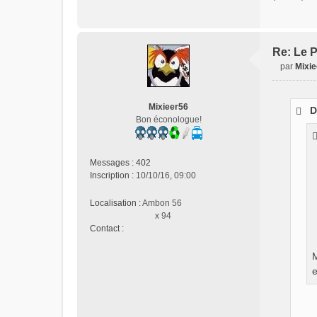
Re: Le P
par
Mixi
M
e
s
Mixieer56
D
s
Bon éconologue!
a
g
e
Messages :
402
n
Inscription :
10/10/16, 09:00
o
n
Localisation :
Ambon 56
l
x 94
u
Contact :
C
o
M
n
e
t
a
c
t