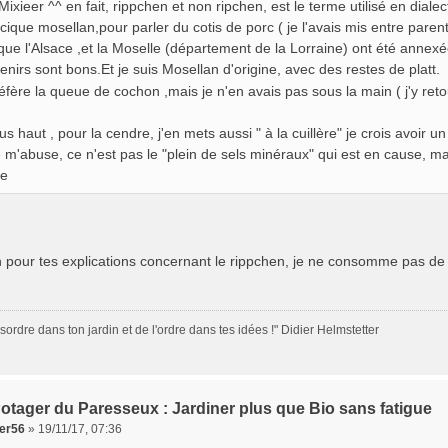
 Mixieer ^^ en fait, rippchen et non ripchen, est le terme utilisé en dial
ncique mosellan,pour parler du cotis de porc ( je l'avais mis entre pare
que l'Alsace ,et la Moselle (département de la Lorraine) ont été annex
enirs sont bons.Et je suis Mosellan d'origine, avec des restes de platt.
réfère la queue de cochon ,mais je n'en avais pas sous la main ( j'y reto
s haut , pour la cendre, j'en mets aussi " à la cuillère" je crois avoir un
e m'abuse, ce n'est pas le "plein de sels minéraux" qui est en cause, ma
ye
 pour tes explications concernant le rippchen, je ne consomme pas de 
sordre dans ton jardin et de l'ordre dans tes idées !" Didier Helmstetter
otager du Paresseux : Jardiner plus que Bio sans fatigue
eer56
»
19/11/17, 07:36