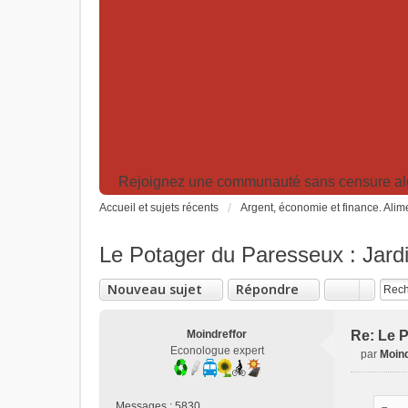
Rejoignez une communauté sans censure algor
Accueil et sujets récents
Argent, économie et finance. Alime
Le Potager du Paresseux : Jardi
Nouveau sujet
Répondre
Moindreffor
Re: Le P
Econologue expert
par
Moind
M
e
s
Messages :
5830