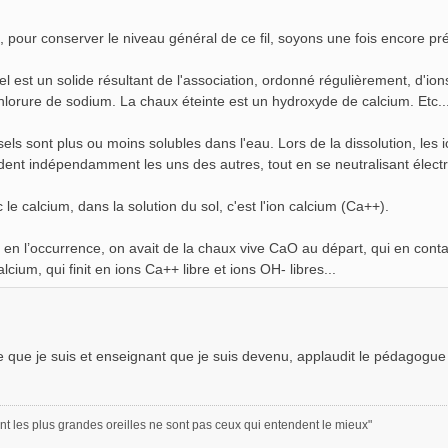
z, pour conserver le niveau général de ce fil, soyons une fois encore pré
el est un solide résultant de l'association, ordonné régulièrement, d'ions 
hlorure de sodium. La chaux éteinte est un hydroxyde de calcium. Etc..
sels sont plus ou moins solubles dans l'eau. Lors de la dissolution, les i
dent indépendamment les uns des autres, tout en se neutralisant élect
 le calcium, dans la solution du sol, c'est l'ion calcium (Ca++).
, en l’occurrence, on avait de la chaux vive CaO au départ, qui en cont
lcium, qui finit en ions Ca++ libre et ions OH- libres...
te que je suis et enseignant que je suis devenu, applaudit le pédagogu
nt les plus grandes oreilles ne sont pas ceux qui entendent le mieux"