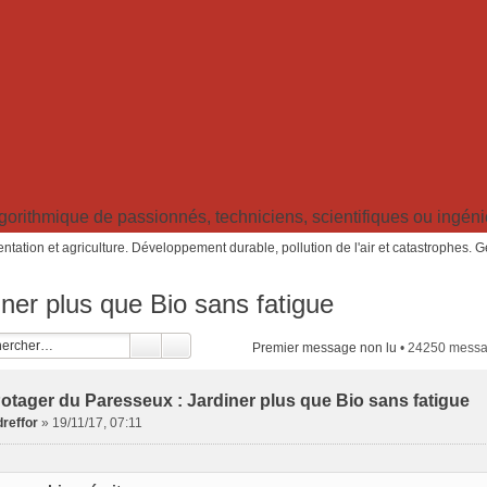
ithmique de passionnés, techniciens, scientifiques ou ingénieu
ntation et agriculture. Développement durable, pollution de l'air et catastrophes. 
ner plus que Bio sans fatigue
Premier message non lu
• 24250 mess
otager du Paresseux : Jardiner plus que Bio sans fatigue
reffor
»
19/11/17, 07:11