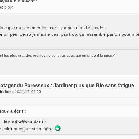
aysan.bio a écrit :
OD S2
t la copie du lien en entier, car il y a pas mal d'épisodes
rdé un peu, perso je n'aime pas, pas trop, ça ressemble parfois pour m
nt les plus grandes oreilles ne sont pas ceux qui entendent le mieux"
otager du Paresseux : Jardiner plus que Bio sans fatigue
reffor
»
19/11/17, 07:20
id67 a écrit :
Moindreffor a écrit :
e calcium est un sel minéral