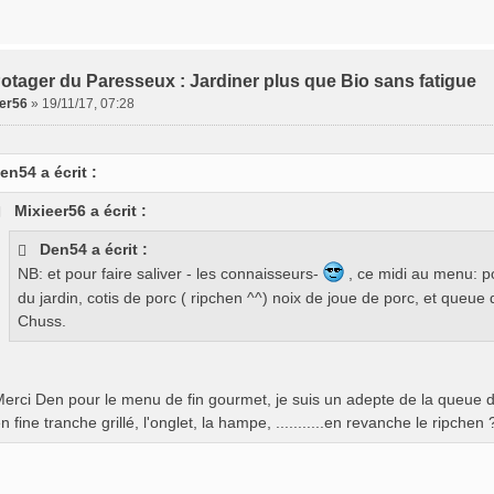
otager du Paresseux : Jardiner plus que Bio sans fatigue
eer56
»
19/11/17, 07:28
en54 a écrit :
Mixieer56 a écrit :
Den54 a écrit :
NB: et pour faire saliver - les connaisseurs-
, ce midi au menu: po
du jardin, cotis de porc ( ripchen ^^) noix de joue de porc, et queu
Chuss.
erci Den pour le menu de fin gourmet, je suis un adepte de la queue d
n fine tranche grillé, l'onglet, la hampe, ...........en revanche le ripchen