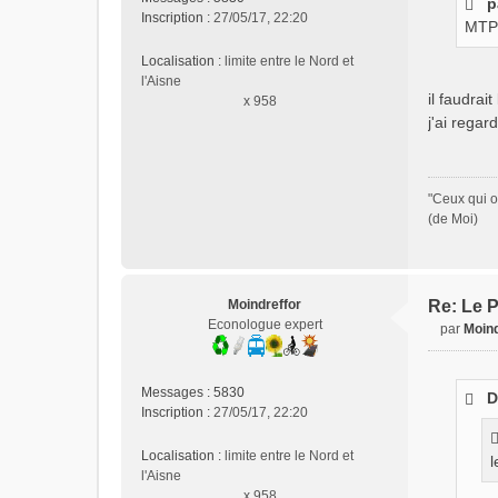
p
s
Inscription :
27/05/17, 22:20
MTP
a
g
Localisation :
limite entre le Nord et
e
l'Aisne
n
il faudrai
x 958
o
j'ai rega
n
l
u
"Ceux qui o
(de Moi)
Moindreffor
Re: Le P
Econologue expert
par
Moind
M
e
s
Messages :
5830
D
s
Inscription :
27/05/17, 22:20
a
g
Localisation :
limite entre le Nord et
l
e
l'Aisne
n
x 958