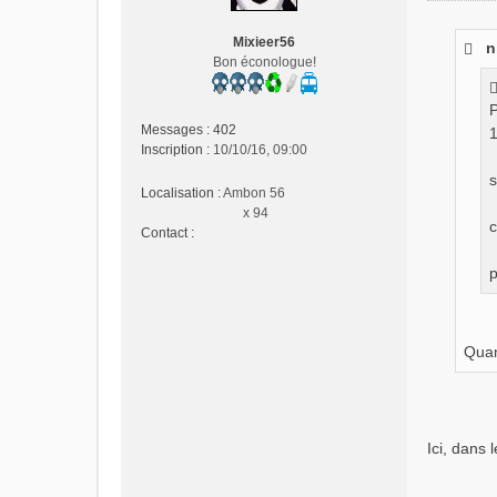
e
s
Mixieer56
n
s
Bon éconologue!
a
g
P
e
Messages :
402
1
n
Inscription :
10/10/16, 09:00
o
n
s
Localisation :
Ambon 56
l
x 94
u
c
Contact :
C
o
p
n
t
a
c
Quand
t
e
r
M
Ici, dans
i
x
i