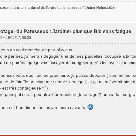
sordre dans ton jardin et de l'ordre dans tes idées !" Didier Helmstetter
otager du Paresseux : Jardiner plus que Bio sans fatigue
4
»
19/11/17, 08:38
 tous en ce dimanche un peu pluvieux.
o le permet, j'aimerais dégager une de mes parcelles, occupée à la fois
up de poirées que je vais essayer de congeler après les avoir blanchie
 pensez vous que l'année prochaine, je puisse déposer ( comme les pa
che de foin?le principe me semble identique, et ça m'enlèverait bien du
e est très contagieuse ^^)
e principal serait peu être leur maintien (tuteurage?) au vu de leur gr
vance et bon dimanche les jardiniers savants.