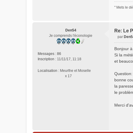
e
" Mets le dé
e
r
5
6
Den54
Re: Le P
Je comprends l'éconologie
par
Den5
M
e
Bonjour à
s
Messages :
86
Si la mété
s
Inscription :
11/11/17, 11:18
et beauco
a
g
Localisation :
Meurthe et Moselle
e
Question:
x 17
n
bonne cou
o
la paress
n
le problèm
l
u
Merci d'a