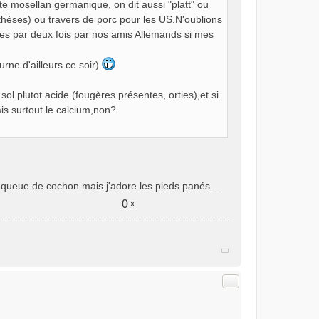
ecte mosellan germanique, on dit aussi "platt" ou
nthèses) ou travers de porc pour les US.N'oublions
ées par deux fois par nos amis Allemands si mes
urne d'ailleurs ce soir)
 sol plutot acide (fougères présentes, orties),et si
is surtout le calcium,non?
queue de cochon mais j'adore les pieds panés...
0
x
Citer