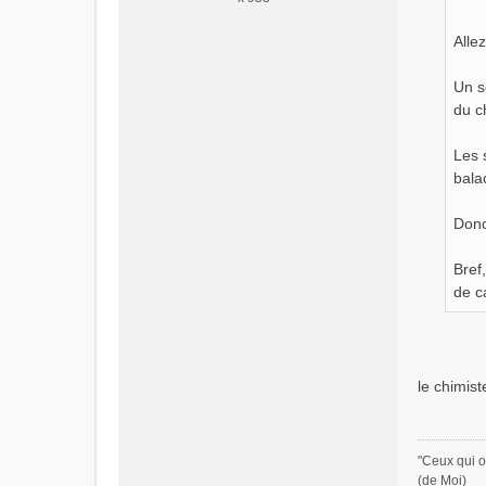
o
n
Alle
l
u
Un s
du c
Les 
bala
Donc
Bref
de ca
le chimis
"Ceux qui o
(de Moi)