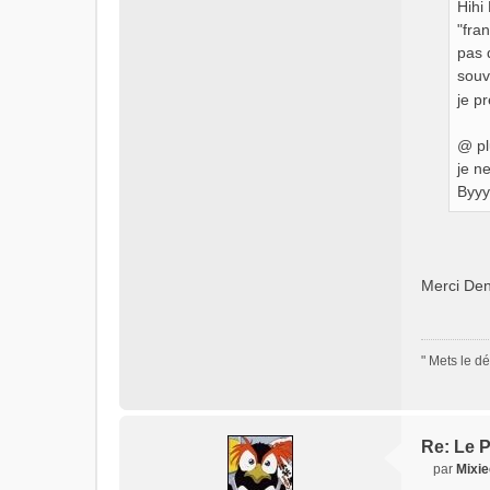
Hihi
e
"fra
r
pas 
M
souv
i
x
je p
i
e
@ plu
e
je n
r
Byy
5
6
Merci Den
" Mets le dé
Re: Le P
par
Mixi
M