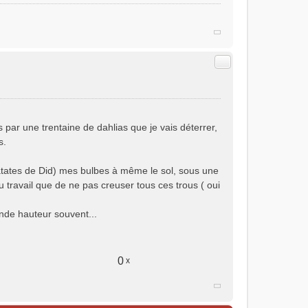
Citer
 par une trentaine de dahlias que je vais déterrer,
s.
tates de Did) mes bulbes à même le sol, sous une
 travail que de ne pas creuser tous ces trous ( oui
ande hauteur souvent...
0
x