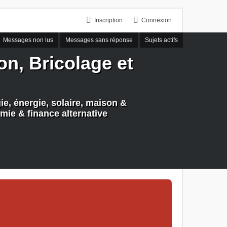
Inscription
Connexion
Messages non lus
Messages sans réponse
Sujets actifs
n, Bricolage et
e, énergie, solaire, maison &
mie & finance alternative