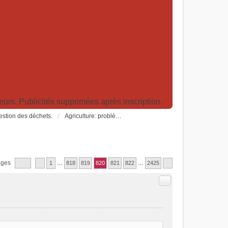
rs. Publicités supprimées après inscription.
Gestion des déchets.
Agriculture: problèmes et pollutions, nouvelles techniques et solutions
ages
1
…
818
819
820
821
822
…
2425
Citer