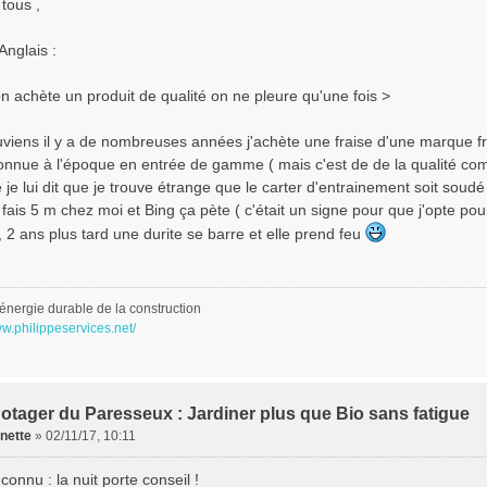
tous ,
Anglais :
n achète un produit de qualité on ne pleure qu'une fois >
iens il y a de nombreuses années j'achète une fraise d'une marque franç
 connue à l'époque en entrée de gamme ( mais c'est de de la qualité co
 je lui dit que je trouve étrange que le carter d'entrainement soit soudé
e fais 5 m chez moi et Bing ça pète ( c'était un signe pour que j'opte p
, 2 ans plus tard une durite se barre et elle prend feu
énergie durable de la construction
ww.philippeservices.net/
otager du Paresseux : Jardiner plus que Bio sans fatigue
nette
»
02/11/17, 10:11
 connu : la nuit porte conseil !