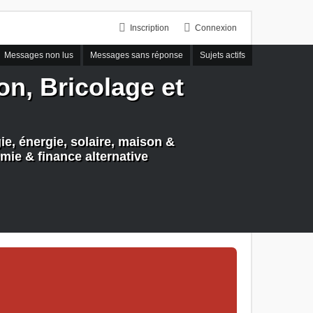
Inscription
Connexion
Messages non lus
Messages sans réponse
Sujets actifs
n, Bricolage et
e, énergie, solaire, maison &
mie & finance alternative