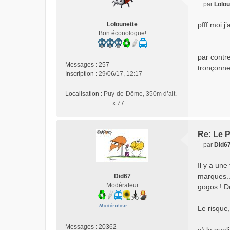
par
Lolou
M
e
Lolounette
pfff moi j’
s
Bon éconologue!
s
a
par contre
g
Messages :
257
e
tronçonne
Inscription :
29/06/17, 12:17
n
o
Localisation :
Puy-de-Dôme, 350m d’alt.
n
x 77
l
u
Re: Le P
par
Did6
M
e
Il y a une
s
marques...
Did67
s
Modérateur
gogos ! D
a
g
e
Le risque
n
o
Messages :
20362