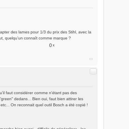
dapter des lames pour 1/3 du prix des Stihl, avec la
ut, quelqu’un connaît comme marque ?
0
x
Citer
qu'il faut considérer comme n'étant pas des
een" dedans... Bien oui, faut bien attirer les
c... On reconnait quel outil Bosch a été copié !