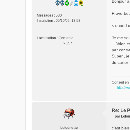
Bonjour à 
s
s
Proverbe 
a
Messages :
530
g
Inscription :
05/10/09, 13:58
e
< quand o
n
o
Je me souv
Localisation :
Occitanie
n
x 157
....)bien
l
par contre
u
Super , j
du carter 
Conseil en 
http://w
Re: Le P
par
Lolou
M
e
Lolounette
c’est bien