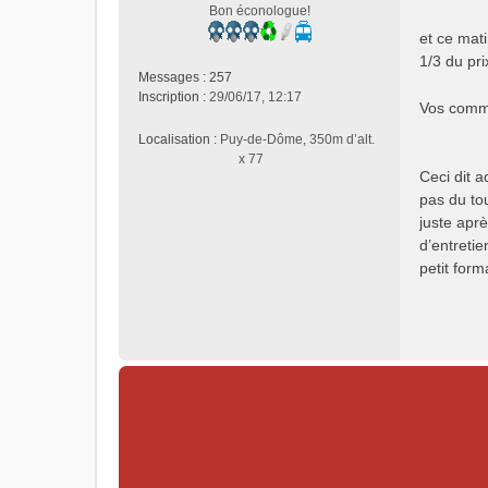
s
Bon éconologue!
s
et ce mat
a
1/3 du pri
g
Messages :
257
e
Inscription :
29/06/17, 12:17
n
Vos comme
o
Localisation :
Puy-de-Dôme, 350m d’alt.
n
x 77
l
Ceci dit 
u
pas du to
juste aprè
d’entretie
petit for