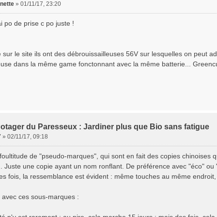
nette
»
01/11/17, 23:20
ai po de prise c po juste !
 sur le site ils ont des débrouissailleuses 56V sur lesquelles on peut a
use dans la même game fonctonnant avec la même batterie... Greenc
otager du Paresseux : Jardiner plus que Bio sans fatigue
7
»
02/11/17, 09:18
 foultitude de "pseudo-marques", qui sont en fait des copies chinoises 
 Juste une copie ayant un nom ronflant. De préférence avec "éco" ou "gr
es fois, la ressemblance est évident : même touches au même endroit, et
, avec ces sous-marques :