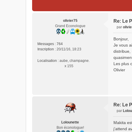
olivier75
Re: Le P
Grand Econologue
par
olivi
M
e
Bonjour,
s
Messages :
764
Je vous a
s
Inscription :
20/11/16, 18:23
distribue,
a
quasiment
g
Localisation :
aube, champagne.
e
Les plus c
x 155
n
Olivier
o
n
l
u
Re: Le P
par
Lolou
M
e
Lolounette
Makita est
s
Bon éconologue!
j’attend a
s