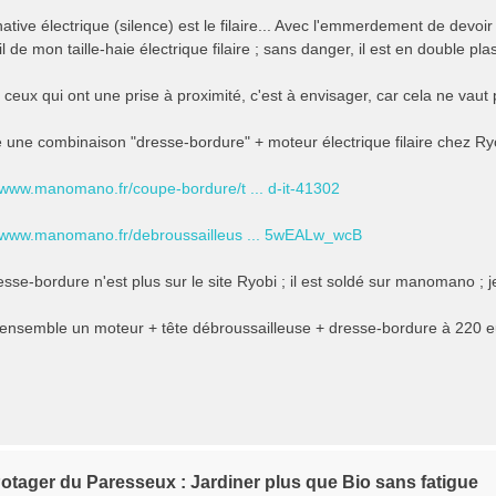
ative électrique (silence) est le filaire... Avec l'emmerdement de devoir to
il de mon taille-haie électrique filaire ; sans danger, il est en double plast
ceux qui ont une prise à proximité, c'est à envisager, car cela ne vaut
vé une combinaison "dresse-bordure" + moteur électrique filaire chez Ryo
//www.manomano.fr/coupe-bordure/t ... d-it-41302
//www.manomano.fr/debroussailleus ... 5wEALw_wcB
esse-bordure n'est plus sur le site Ryobi ; il est soldé sur manomano ; je
 l'ensemble un moteur + tête débroussailleuse + dresse-bordure à 220 eu
otager du Paresseux : Jardiner plus que Bio sans fatigue