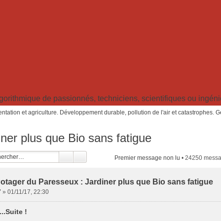
ithmique de passionnés, techniciens, scientifiques ou ingénieu
ntation et agriculture. Développement durable, pollution de l'air et catastrophes. 
ner plus que Bio sans fatigue
Premier message non lu
• 24250 mess
otager du Paresseux : Jardiner plus que Bio sans fatigue
7
»
01/11/17, 22:30
..Suite !