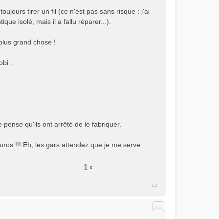
ujours tirer un fil (ce n'est pas sans risque : j'ai
ique isolé, mais il a fallu réparer...).
 plus grand chose !
bi :
 pense qu'ils ont arrêté de le fabriquer.
ros !!! Eh, les gars attendez que je me serve
1
x
Citer