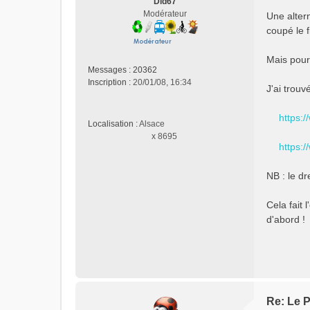
Did67
s
Modérateur
Une altern
a
coupé le f
g
e
n
Mais pour 
o
Messages :
20362
n
Inscription :
20/01/08, 16:34
J'ai trou
l
u
https:
Localisation :
Alsace
x 8695
https:
NB : le dr
Cela fait
d'abord !
Re: Le P