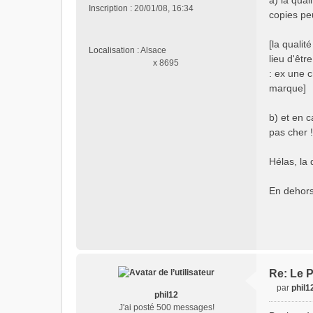
a) la qual
n
Inscription :
20/01/08, 16:34
copies pe
l
u
[la qualit
Localisation :
Alsace
lieu d'êtr
x 8695
: ex une 
marque]
b) et en c
pas cher !
Hélas, la 
En dehors 
Re: Le P
par
phil1
phil12
M
J'ai posté 500 messages!
e