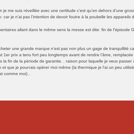
in je me suis réveillée avec une certitude c’est qu’en dehors d’une gr
x: car je n’ai pas l’intention de devoir foutre à la poubelle les appareil
ntaires allant dans le même sens la messe est dite: fin de l'épisode 
acheter une grande marque n’est pas non plus un gage de tranquillité 
ut 1er prix a tenu fort peu longtemps avant de rendre l’âme, remplacée
s la fin de la période de garantie... raison pour laquelle je veux passer
n et que je pourrais opérer moi même (la thermique je l’ai un peu utili
mat comme moi)...