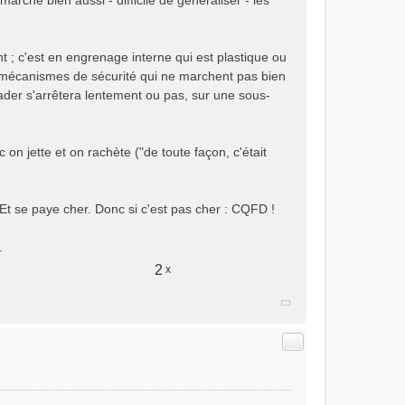
marche bien aussi - difficile de généraliser - les
nt ; c'est en engrenage interne qui est plastique ou
 des mécanismes de sécurité qui ne marchent pas bien
ader s'arrêtera lentement ou pas, sur une sous-
on jette et on rachète ("de toute façon, c'était
 Et se paye cher. Donc si c'est pas cher : CQFD !
.
2
x
Citer