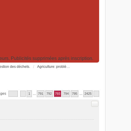
rs. Publicités supprimées après inscription.
Gestion des déchets.
Agriculture: problèmes et pollutions, nouvelles techniques et solutions
ages
1
…
791
792
793
794
795
…
2425
Citer