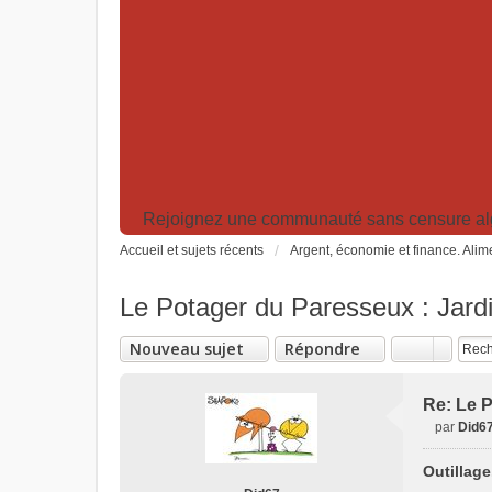
Rejoignez une communauté sans censure algor
Accueil et sujets récents
Argent, économie et finance. Alime
Le Potager du Paresseux : Jardi
Nouveau sujet
Répondre
Re: Le P
par
Did6
M
e
Outillage.
s