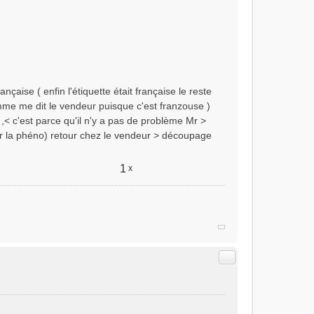
aise ( enfin l'étiquette était française le reste
mme me dit le vendeur puisque c'est franzouse )
 ,< c'est parce qu'il n'y a pas de problème Mr >
our la phéno) retour chez le vendeur > découpage
1
x
Citer