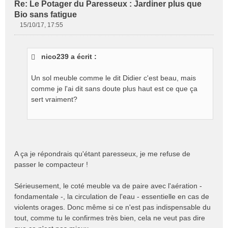
Re: Le Potager du Paresseux : Jardiner plus que
Bio sans fatigue
15/10/17, 17:55
M
e
s
nico239 a écrit :
s
a
g
Un sol meuble comme le dit Didier c'est beau, mais
e
comme je l'ai dit sans doute plus haut est ce que ça
n
sert vraiment?
o
n
l
u
A ça je répondrais qu'étant paresseux, je me refuse de
passer le compacteur !
Sérieusement, le coté meuble va de paire avec l'aération -
fondamentale -, la circulation de l'eau - essentielle en cas de
violents orages. Donc même si ce n'est pas indispensable du
tout, comme tu le confirmes très bien, cela ne veut pas dire