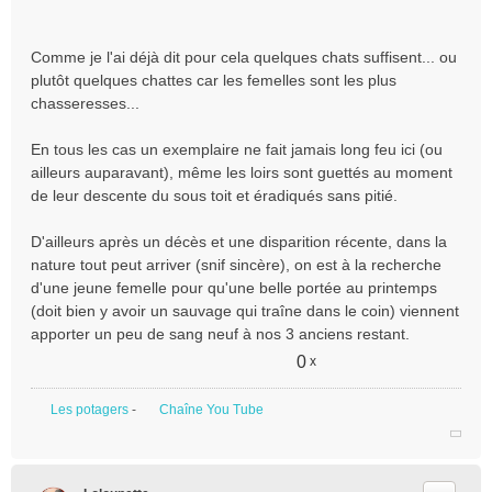
n
o
n
Comme je l'ai déjà dit pour cela quelques chats suffisent... ou
l
plutôt quelques chattes car les femelles sont les plus
u
chasseresses...
En tous les cas un exemplaire ne fait jamais long feu ici (ou
ailleurs auparavant), même les loirs sont guettés au moment
de leur descente du sous toit et éradiqués sans pitié.
D'ailleurs après un décès et une disparition récente, dans la
nature tout peut arriver (snif sincère), on est à la recherche
d'une jeune femelle pour qu'une belle portée au printemps
(doit bien y avoir un sauvage qui traîne dans le coin) viennent
apporter un peu de sang neuf à nos 3 anciens restant.
0
x
Les potagers
-
Chaîne You Tube