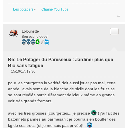
Les potagers
-
Chaîne You Tube
Citer
Lolounette
Bon éconologue!
Re: Le Potager du Paresseux : Jardiner plus que
Bio sans fatigue
15/10/17, 19:30
M
e
pour les courgettes la variété doit aussi jouer pas mal, cette
s
année j’avais semé de la blanche de sicile dont les fruits se
s
se sont révélés particulièrement delicieux même en grands
a
voir très grands formats...
g
e
n
avec les très grosses (courgettes... je précise
) j’ai fait des
o
bâtonnets pannés au parmesan : je pourrais en bouffer des
n
kg de ces trucs (et je me suis pas privée)! :
l