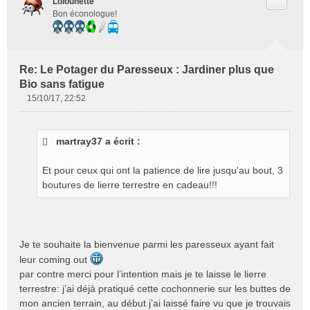
Citer
Lolounette
Bon éconologue!
Re: Le Potager du Paresseux : Jardiner plus que
Bio sans fatigue
15/10/17, 22:52
M
e
s
martray37 a écrit :
s
a
g
Et pour ceux qui ont la patience de lire jusqu'au bout, 3
e
boutures de lierre terrestre en cadeau!!!
n
o
n
l
Je te souhaite la bienvenue parmi les paresseux ayant fait
u
leur coming out
par contre merci pour l’intention mais je te laisse le lierre
terrestre: j’ai déjà pratiqué cette cochonnerie sur les buttes de
mon ancien terrain, au début j’ai laissé faire vu que je trouvais