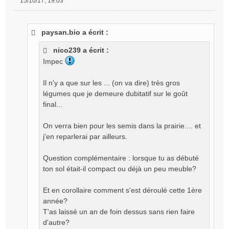
15/10/17, 19:03
M
e
s
paysan.bio a écrit :
s
a
nico239 a écrit :
g
Impec
e
n
o
Il n'y a que sur les ... (on va dire) très gros
n
légumes que je demeure dubitatif sur le goût
l
final...
u
On verra bien pour les semis dans la prairie.... et
j'en reparlerai par ailleurs.
Question complémentaire : lorsque tu as débuté
ton sol était-il compact ou déjà un peu meuble?
Et en corollaire comment s'est déroulé cette 1ère
année?
T'as laissé un an de foin dessus sans rien faire
d'autre?