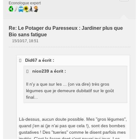
Econologue expert
Re: Le Potager du Paresseux : Jardiner plus que
Bio sans fatigue
15/10/17, 18:51
M
e
s
Did67 a écrit :
s
a
nico239 a écrit :
g
e
Il n'y a que sur les ... (on va dire) très gros
n
o
légumes que je demeure dubitatif sur le goût
n
final...
l
u
Là-dessus, aucun doute possible. Mes "gros légumes",
quand j'en ai (je n'ai pas que cela !), sont des bombes
gustatives ! Des "tueries" comme le disent parfois mes
invités. C'est la façon dont c'est nourri qui joue. Les