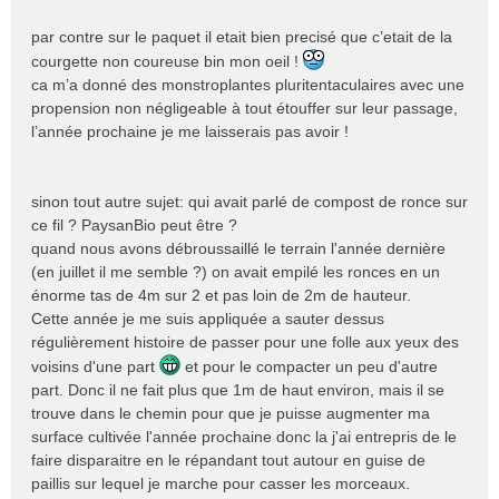
u
par contre sur le paquet il etait bien precisé que c’etait de la
courgette non coureuse bin mon oeil !
ca m’a donné des monstroplantes pluritentaculaires avec une
propension non négligeable à tout étouffer sur leur passage,
l’année prochaine je me laisserais pas avoir !
sinon tout autre sujet: qui avait parlé de compost de ronce sur
ce fil ? PaysanBio peut être ?
quand nous avons débroussaillé le terrain l'année dernière
(en juillet il me semble ?) on avait empilé les ronces en un
énorme tas de 4m sur 2 et pas loin de 2m de hauteur.
Cette année je me suis appliquée a sauter dessus
régulièrement histoire de passer pour une folle aux yeux des
voisins d'une part
et pour le compacter un peu d'autre
part. Donc il ne fait plus que 1m de haut environ, mais il se
trouve dans le chemin pour que je puisse augmenter ma
surface cultivée l'année prochaine donc la j'ai entrepris de le
faire disparaitre en le répandant tout autour en guise de
paillis sur lequel je marche pour casser les morceaux.