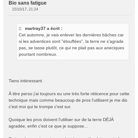
Bio sans fatigue
15/10/17, 21:24
M
e
s
martray37 a écrit :
s
Cet automne, je vais enlever les dernières bâches car
a
g
si les adventices sont "étouffées", la terre ne s'agrade
e
pas, se tasse plutôt, ce qui ne plait pas aux aneciques
n
pourtant nombreux.
o
n
l
u
Tiens intéressant.
À titre perso j'ai toujours eu une très forte réticence pour cette
technique mais comme beaucoup de pros l'utilisent je me dis
c'est moi qui te trompe c'est sur.
Quoique les pros doivent l'utiliser sur de la terre DÉJÀ
agradée, enfin c'est ce que je suppose...