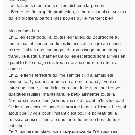
- Je fais tous mes plants et j'en distribue largement
- Bien entendu, trop de production, ce sont les amis et voisins
qui en profitent, parfois mes poules qui le méritent bien.
Mes points durs:
En 1, les escargots, j'ai toutes les tailles, du Bourgogne au
tout minus et bien entendu les limaces de la tigre au minus
noires. J'ai fait une campagne de ramassage au printemps,
tranquille jusqu'à maintenant où les escargots sont arrivés en
quantité telle que je suis trop paresseux pour repartir à la
chasse...
En 2, le lierre terrestre qui me semble t'il n'a jamais été
évoqué ici. Quelques années en arrière, quand je voulais
faire une tisane, il me fallait parcourir le terrain pour trouver
quelques feuilles, maintenant, je peux alimenter toute la
Normandie voire plus (si vous voulez du plant, n'hésitez pas)
Ce lierre colonise le foin et s'enracine tous les 10cms. Le seul
atout que j'y voie pour l'instant c'est pour le poireau qui a
réussi à pousser plus vite que lui, le fût même hors de terre
est blanc.
En 3, les rats taupiers, mais l'expérience de Did avec ses