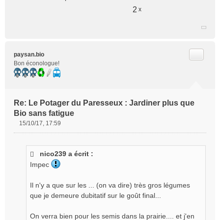
2
x
Citer
paysan.bio
Bon éconologue!
Re: Le Potager du Paresseux : Jardiner plus que
Bio sans fatigue
15/10/17, 17:59
M
e
s
nico239 a écrit :
s
Impec
a
g
e
Il n'y a que sur les ... (on va dire) très gros légumes
n
que je demeure dubitatif sur le goût final...
o
n
On verra bien pour les semis dans la prairie.... et j'en
l