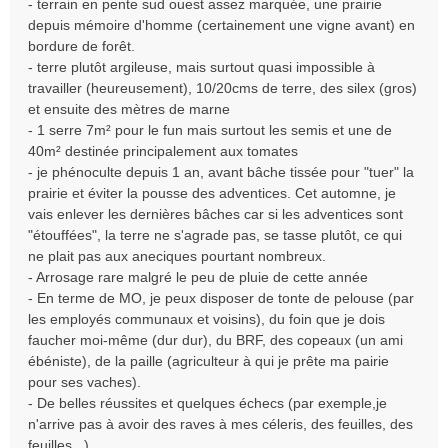
- terrain en pente sud ouest assez marquée, une prairie
depuis mémoire d'homme (certainement une vigne avant) en
bordure de forêt.
- terre plutôt argileuse, mais surtout quasi impossible à
travailler (heureusement), 10/20cms de terre, des silex (gros)
et ensuite des mètres de marne
- 1 serre 7m² pour le fun mais surtout les semis et une de
40m² destinée principalement aux tomates
- je phénoculte depuis 1 an, avant bâche tissée pour "tuer" la
prairie et éviter la pousse des adventices. Cet automne, je
vais enlever les dernières bâches car si les adventices sont
"étouffées", la terre ne s'agrade pas, se tasse plutôt, ce qui
ne plait pas aux aneciques pourtant nombreux.
- Arrosage rare malgré le peu de pluie de cette année
- En terme de MO, je peux disposer de tonte de pelouse (par
les employés communaux et voisins), du foin que je dois
faucher moi-même (dur dur), du BRF, des copeaux (un ami
ébéniste), de la paille (agriculteur à qui je prête ma pairie
pour ses vaches).
- De belles réussites et quelques échecs (par exemple,je
n'arrive pas à avoir des raves à mes céleris, des feuilles, des
feuilles...)