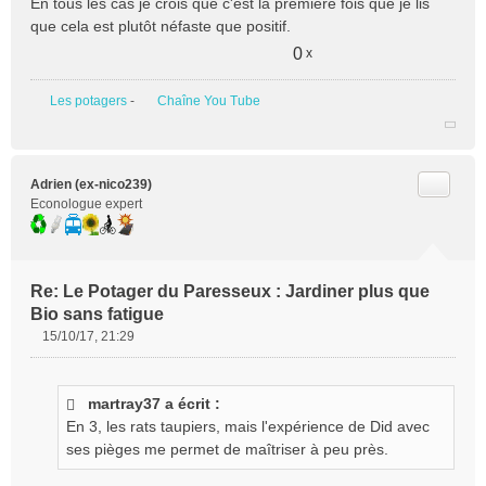
En tous les cas je crois que c'est la première fois que je lis
que cela est plutôt néfaste que positif.
0
x
Les potagers
-
Chaîne You Tube
Citer
Adrien (ex-nico239)
Econologue expert
Re: Le Potager du Paresseux : Jardiner plus que
Bio sans fatigue
15/10/17, 21:29
M
e
s
martray37 a écrit :
s
En 3, les rats taupiers, mais l'expérience de Did avec
a
g
ses pièges me permet de maîtriser à peu près.
e