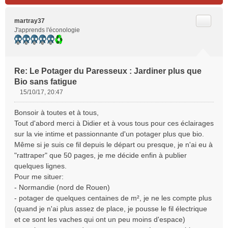
Citer
martray37
J'apprends l'éconologie
Re: Le Potager du Paresseux : Jardiner plus que
Bio sans fatigue
15/10/17, 20:47
M
e
Bonsoir à toutes et à tous,
s
Tout d'abord merci à Didier et à vous tous pour ces éclairages
s
sur la vie intime et passionnante d'un potager plus que bio.
a
Même si je suis ce fil depuis le départ ou presque, je n'ai eu à
g
e
"rattraper" que 50 pages, je me décide enfin à publier
n
quelques lignes.
o
Pour me situer:
n
- Normandie (nord de Rouen)
l
- potager de quelques centaines de m², je ne les compte plus
u
(quand je n'ai plus assez de place, je pousse le fil électrique
et ce sont les vaches qui ont un peu moins d'espace)