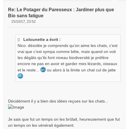
Re: Le Potager du Paresseux : Jardiner plus que
Bio sans fatigue
15/10/17, 23:52
M
e
s
Lolounette a écrit :
s
Nico: désolée je comprends qu’on aime les chats, c’est
a
g
vrai que c’est sympa comme bête, mais quand on voit
e
les dégâts qu’ils font niveau biodiversité je préfère
n
encore ne pas en avoir et garder mes lézards, oiseaux
o
et le reste...
ou alors à la limite un chat cul de jatte
n
l
u
Décidément il y a bien des idées reçues sur les chats...
Je sais que fut un temps on les brûlait, heureusement que fut
un temps on les vénérait également.