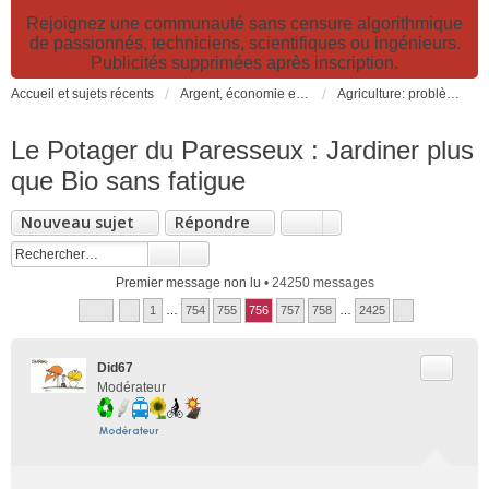
Rejoignez une communauté sans censure algorithmique
de passionnés, techniciens, scientifiques ou ingénieurs.
Publicités supprimées après inscription.
Accueil et sujets récents
Argent, économie et finance. Alimentation et agriculture. Développement durable, pollution de l'air et catastrophes. Gestion des déchets.
Agriculture: problèmes et pollutions, nouvelles techniques et solutions
Le Potager du Paresseux : Jardiner plus
que Bio sans fatigue
Nouveau sujet
Répondre
Premier message non lu
• 24250 messages
1
…
754
755
756
757
758
…
2425
Citer
Did67
Modérateur