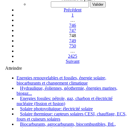
Précédent
1
…
746
747
748
749
750
…
2425
Suivant
Atteindre
Energies renouvelables et fossiles, énergie solaire,
biocarburants et changement climatique
Hydraulique, éoliennes, géothermie, énergies marines,
biogaz...
Energies fossiles: pétrole, gaz, charbon et électricité
nucléaire (fission et fusion)
Solaire photovoltaïque: électricité solaire
Solaire thermique: capteurs solaires CESI, chauffage, ECS,
fours et cuiseurs solaires
Biocarburants, agrocarburants, biocombustibles, BtL,