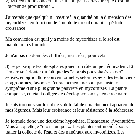
2) Ma remarque concernait l'eau. On peut certes dire que c'est un
"facteur de production"...
J'aimerais que quelqu'un "mesure" la quantité ou la dimension des
mycorhizes, en fonction de l'humidité du sol durant la période
croissance.
Ma conviction est qu'il y a moins de mycorhizes si le sol est
maintenu très humide...
Je n'ai pas de données chiffrées, mesurées, pour cela.
3) Je pense que les phosphates jouent un rôle un peu équivalent. Et
j'en arrive à douter du fait que les "engrais phosphatés starter",
sensés, en agriculture conventionnelle, selon les avis des techniciens
et agronomes, favoriser l’enracinement, ne sont pas juste le
symptôme d'une plus grande pauvreté en mycorhizes. La plante
compense, en étant obligée de développer son système racinaire.
Je suis toujours sur le cul de voir le faible enracinement apparent de
mes légumes. Mais leur croissance et leur résistance à la sécheresse.
Je formule donc une deuxième hypothèse. Hasardeuse. Aventurière.
Mais à laquelle je "crois" un peu... Les plantes ont intérêt à sous-
traiter la collecte de l'eau et des minéraux aux mycorhizes. Les