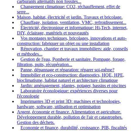
carburants alternatifs non fossiles...
Changement climatique: CO2, réchauffement, effet de
serre...
Maison, habitat, électricité et jardin. Travaux et bricolage.
Chauffage, isolation, ventilation, VMC, refroidissement...
Électricité, électronique et informatique: Hi-Tech, internet,
DIY, éclairage, matériels et nouveautés
Vos montages techniques, bricolages, innovations et auto-
construction: fabriquer un objet ou une installation
Rénovation, chantier et travaux immobiliers: aide, conseils
et méthodes...
Gestion de l'eau, Pomberie et sanitaire. Pompage, forage,
filtration, puits, récupération...
Panne, dépannage et réparation: réparer soi-même?
Immobilier et eco-construction: diagnostics, HQE, HPE,
bioclimatisme, habitat naturel et architecture climatique
Jardin: aménagement, plantes, potager, bassins et piscines
Laboratoire éconologique: expériences diverses pour
l'éconologie
Imprimantes 3D et print 3D: machines et technologies,
hardware, software, utilisation et optimisation
Argent, économie et finance. Alimentation et agriculture.
Développement durable, pollution de l'air et catastrophes.
Gestion des déchets.
Economie et finance, durabilité, croissance, PIB, fiscalités