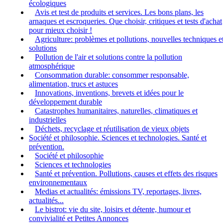
écologiques
Avis et test de produits et services. Les bons plans, les
arnaques et escroqueries. Que choisir, critiques et tests d'achat
pour mieux choisir !
Agriculture: problèmes et pollutions, nouvelles techniques e
solutions
Pollution de l'air et solutions contre la pollution
atmosphérique
Consommation durable: consommer responsable,
alimentation, trucs et astuces
Innovations, inventions, brevets et idées pour le
développement durable
Catastrophes humanitaires, naturelles, climatiques et
industrielles
Déchets, recyclage et réutilisation de vieux objets
Société et philosophie. Sciences et technologies. Santé et
prévention.
Société et philosophie
Sciences et technologies
Santé et prévention. Pollutions, causes et effets des risques
environnementaux
Medias et actualités: émissions TV, reportages, livres,
actualités...
Le bistrot: vie du site, loisirs et détente, humour et
convivialité et Petites Annonces