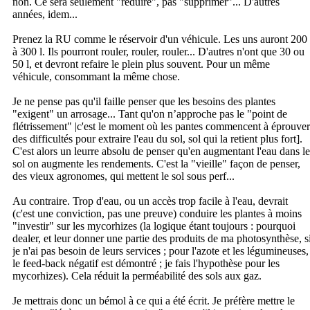
non. Ce sera seulement "réduire", pas "supprimer"... D'autres
années, idem...
Prenez la RU comme le réservoir d'un véhicule. Les uns auront 200
à 300 l. Ils pourront rouler, rouler, rouler... D'autres n'ont que 30 ou
50 l, et devront refaire le plein plus souvent. Pour un même
véhicule, consommant la même chose.
Je ne pense pas qu'il faille penser que les besoins des plantes
"exigent" un arrosage... Tant qu'on n’approche pas le "point de
flétrissement" |c'est le moment où les pantes commencent à éprouver
des difficultés pour extraire l'eau du sol, sol qui la retient plus fort].
C'est alors un leurre absolu de penser qu'en augmentant l'eau dans le
sol on augmente les rendements. C'est la "vieille" façon de penser,
des vieux agronomes, qui mettent le sol sous perf...
Au contraire. Trop d'eau, ou un accès trop facile à l'eau, devrait
(c'est une conviction, pas une preuve) conduire les plantes à moins
"investir" sur les mycorhizes (la logique étant toujours : pourquoi
dealer, et leur donner une partie des produits de ma photosynthèse, s
je n'ai pas besoin de leurs services ; pour l'azote et les légumineuses,
le feed-back négatif est démontré ; je fais l'hypothèse pour les
mycorhizes). Cela réduit la perméabilité des sols aux gaz.
Je mettrais donc un bémol à ce qui a été écrit. Je préfère mettre le