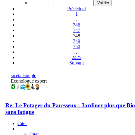
Précédent
1
…
746
747
748
749
750
…
2425
Suivant
sicetaitsimple
Econologue expert
Re: Le Potager du Paresseux : Jardiner plus que Bio
sans fatigue
Citer
Citer