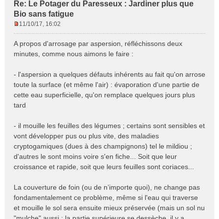
Re: Le Potager du Paresseux : Jardiner plus que
Bio sans fatigue
11/10/17, 16:02
M
e
A propos d'arrosage par aspersion, réfléchissons deux
s
minutes, comme nous aimons le faire :
s
a
- l'aspersion a quelques défauts inhérents au fait qu'on arrose
g
e
toute la surface (et même l'air) : évaporation d'une partie de
n
cette eau superficielle, qu'on remplace quelques jours plus
o
tard
n
l
- il mouille les feuilles des légumes ; certains sont sensibles et
u
vont développer pus ou plus vite, des maladies
cryptogamiques (dues à des champignons) tel le mildiou ;
d'autres le sont moins voire s'en fiche... Soit que leur
croissance et rapide, soit que leurs feuilles sont coriaces...
La couverture de foin (ou de n’importe quoi), ne change pas
fondamentalement ce problème, même si l'eau qui traverse
et mouille le sol sera ensuite mieux préservée (mais un sol nu
"mulche" aussi ; la partie supérieure se dessèche, il y a