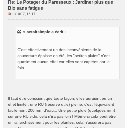
Re: Le Potager du Paresseux : Jardiner plus que
Bio sans fatigue
11/10/17, 16:17
M
e
s
sicetaitsimple a écrit :
s
a
g
e
C'est effectivement un des inconvénients de la
n
couverture épaisse en été, les "petites pluies" n'ont
o
quasiment aucun effet car elles sont captées par le
n
foin...
l
u
Il faut être conscient que toute façon, elles auraient eu un
effet limité : une RU (réserve utile) pleine, c'est l'équivalent
facilement 200 mm d'eau... Une petite pluie (quelques mm)
sur une RU vide, cela n'ira pas loin ! Même si cela peut être
un rafraichissement pour les plantes, cela n'assurera pas