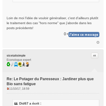
Loin de moi l'idée de vouloir généraliser, c'est d'ailleurs plutôt
le traitement des cas "hors norme" que j'aborde dans les
posts précédents!
0
x
Citer
sicetaitsimple
Econologue expert
Re: Le Potager du Paresseux : Jardiner plus que
Bio sans fatigue
11/10/17, 18:59
M
e
s
Did67 a écrit :
s