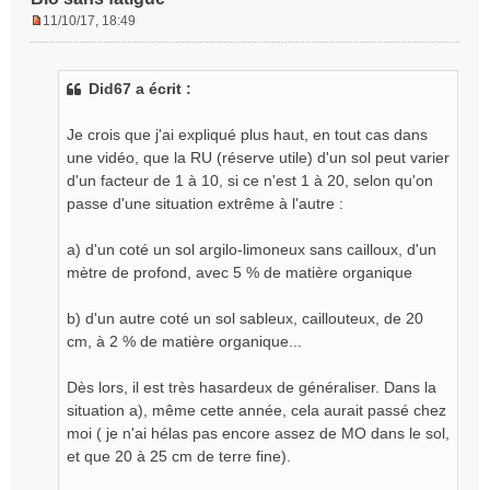
11/10/17, 18:49
M
e
s
Did67 a écrit :
s
a
g
Je crois que j'ai expliqué plus haut, en tout cas dans
e
une vidéo, que la RU (réserve utile) d'un sol peut varier
n
d'un facteur de 1 à 10, si ce n'est 1 à 20, selon qu'on
o
passe d'une situation extrême à l'autre :
n
l
a) d'un coté un sol argilo-limoneux sans cailloux, d'un
u
mètre de profond, avec 5 % de matière organique
b) d'un autre coté un sol sableux, caillouteux, de 20
cm, à 2 % de matière organique...
Dès lors, il est très hasardeux de généraliser. Dans la
situation a), même cette année, cela aurait passé chez
moi ( je n'ai hélas pas encore assez de MO dans le sol,
et que 20 à 25 cm de terre fine).