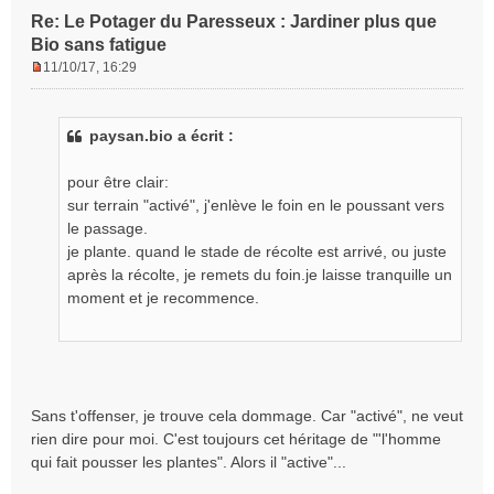
Re: Le Potager du Paresseux : Jardiner plus que
Bio sans fatigue
11/10/17, 16:29
M
e
s
paysan.bio a écrit :
s
a
g
pour être clair:
e
sur terrain "activé", j'enlève le foin en le poussant vers
n
le passage.
o
je plante. quand le stade de récolte est arrivé, ou juste
n
après la récolte, je remets du foin.je laisse tranquille un
l
moment et je recommence.
u
Sans t'offenser, je trouve cela dommage. Car "activé", ne veut
rien dire pour moi. C'est toujours cet héritage de "'l'homme
qui fait pousser les plantes". Alors il "active"...