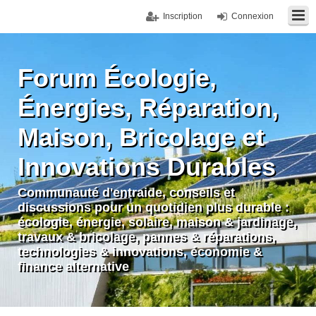
Inscription
Connexion
Forum Écologie,
Énergies, Réparation,
Maison, Bricolage et
Innovations Durables
Communauté d'entraide, conseils et
discussions pour un quotidien plus durable :
écologie, énergie, solaire, maison & jardinage,
travaux & bricolage, pannes & réparations,
technologies & innovations, économie &
finance alternative