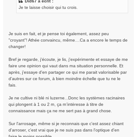
Did67 a écrit :
s
Je te laisse choisir qui tu crois.
a
g
e
n
o
Je suis en fait, et je pense toi également, assez peu
n
"croyant"! Athée convaincu, même....Ca a encore le temps de
l
changer!
u
Bref je regarde, j'écoute, je lis, j'expérimente et essaye de me
faire une opinion qui vaut dans ma situation personnelle. Et
après, j'essaye d'en partager ce qui me parait valorisable par
d'autres sur ce forum, à bien moindre échelle que tu ne le
fais.
Je ne cultive ni blé ni luzerne...Donc les systèmes racinaires
qui plongent à 1 ou 2 m, ça m’intéresse à titre de
connaissance mais ça ne me sert pas à grand chose.
Sur l'arrosage, même si je reconnais que c'est assez chiant
d'arroser, c'est vrai que je ne suis pas dans l'optique d'en
faire le moins possible.