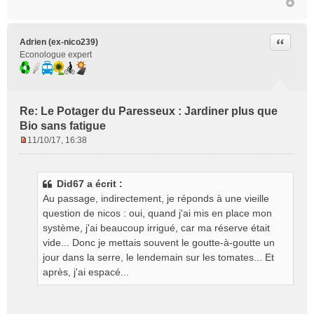
Citer
Adrien (ex-nico239)
Econologue expert
Re: Le Potager du Paresseux : Jardiner plus que
Bio sans fatigue
11/10/17, 16:38
M
e
s
Did67 a écrit :
s
Au passage, indirectement, je réponds à une vieille
a
g
question de nicos : oui, quand j'ai mis en place mon
e
système, j'ai beaucoup irrigué, car ma réserve était
n
vide... Donc je mettais souvent le goutte-à-goutte un
o
jour dans la serre, le lendemain sur les tomates... Et
n
après, j'ai espacé...
l
u