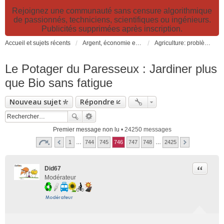
Rejoignez une communauté sans censure algorithmique
de passionnés, techniciens, scientifiques ou ingénieurs.
Publicités supprimées après inscription.
Accueil et sujets récents
Argent, économie et finance. Alimentation et agriculture. Développement durable, pollution de l'air et catastrophes. Gestion des déchets.
Agriculture: problèmes et pollutions, nouvelles techniques et solutions
Le Potager du Paresseux : Jardiner plus
que Bio sans fatigue
Nouveau sujet
Répondre
Premier message non lu
• 24250 messages
1
…
744
745
746
747
748
…
2425
Citer
Did67
Modérateur