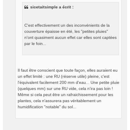
a
sicetaitsimple a écrit :
g
e
n
o
C'est effectivement un des inconvénients de la
n
couverture épaisse en été, les "petites pluies"
l
n'ont quasiment aucun effet car elles sont captées
u
par le foin...
Il faut être conscient que toute façon, elles auraient eu
un effet limité : une RU (réserve utile) pleine, c'est
l'équivalent facilement 200 mm d'eau... Une petite pluie
(quelques mm) sur une RU vide, cela n'ira pas loin !
Même si cela peut être un rafraichissement pour les
plantes, cela n'assurera pas véritablement un
humidification "notable" du sol...