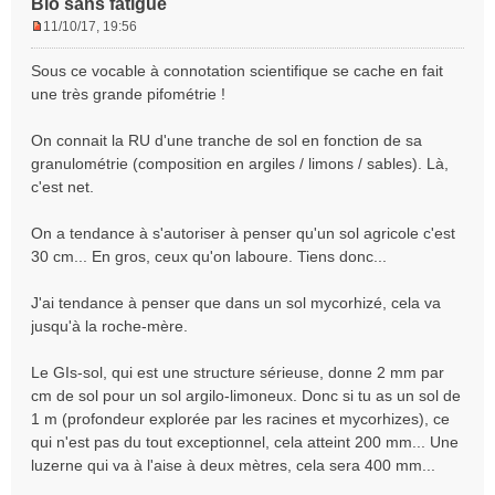
Bio sans fatigue
11/10/17, 19:56
M
e
Sous ce vocable à connotation scientifique se cache en fait
s
une très grande pifométrie !
s
a
On connait la RU d'une tranche de sol en fonction de sa
g
e
granulométrie (composition en argiles / limons / sables). Là,
n
c'est net.
o
n
On a tendance à s'autoriser à penser qu'un sol agricole c'est
l
30 cm... En gros, ceux qu'on laboure. Tiens donc...
u
J'ai tendance à penser que dans un sol mycorhizé, cela va
jusqu'à la roche-mère.
Le GIs-sol, qui est une structure sérieuse, donne 2 mm par
cm de sol pour un sol argilo-limoneux. Donc si tu as un sol de
1 m (profondeur explorée par les racines et mycorhizes), ce
qui n'est pas du tout exceptionnel, cela atteint 200 mm... Une
luzerne qui va à l'aise à deux mètres, cela sera 400 mm...