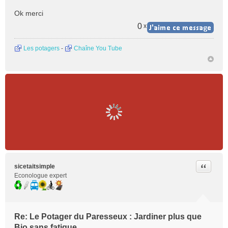
Ok merci
0
x
Les potagers
-
Chaîne You Tube
Citer
sicetaitsimple
Econologue expert
Re: Le Potager du Paresseux : Jardiner plus que
Bio sans fatigue