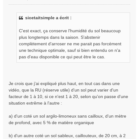
M
e
s
sicetaitsimple a écrit :
s
a
g
C'est exact, ça conserve l'humidité du sol beaucoup
e
plus longtemps dans la saison. S'abstenir
n
complètement d'arroser ne me parait pas forcément
o
une technique optimale, sauf si bien entendu on n'a
n
pas d'eau disponible ce qui peut être le cas.
l
u
Je crois que j'ai expliqué plus haut, en tout cas dans une
vidéo, que la RU (réserve utile) d'un sol peut varier d'un
facteur de 1 à 10, si ce n'est 1 à 20, selon qu'on passe d'une
situation extrême à l'autre :
a) d'un coté un sol argilo-limoneux sans cailloux, d'un mètre
de profond, avec 5 % de matière organique
b) d'un autre coté un sol sableux, caillouteux, de 20 cm, à 2