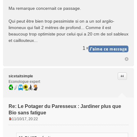
u
Ma remarque concernait ce passage.
Qui peut être bien trop pessimiste si on a un sol argilo-
limoneux qui fait 2 mètres de profond... Comme il est
beaucoup trop optimiste pour celui qui a 20 cm de sol sableux
et caillouteux...
1
x
Citer
sicetaitsimple
Econologue expert
Re: Le Potager du Paresseux : Jardiner plus que
Bio sans fatigue
11/10/17, 20:22
M
e
s