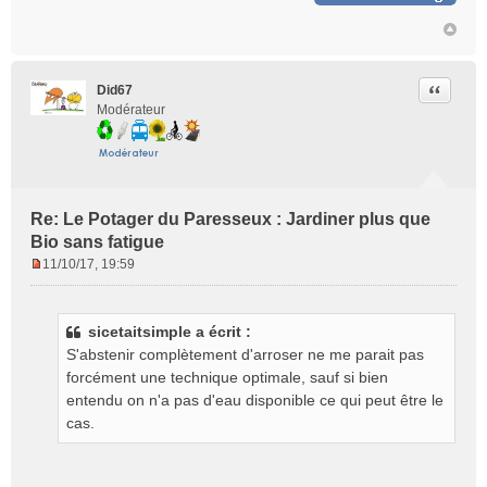
Citer
Did67
Modérateur
Re: Le Potager du Paresseux : Jardiner plus que
Bio sans fatigue
11/10/17, 19:59
M
e
s
sicetaitsimple a écrit :
s
S'abstenir complètement d'arroser ne me parait pas
a
g
forcément une technique optimale, sauf si bien
e
entendu on n'a pas d'eau disponible ce qui peut être le
n
cas.
o
n
l