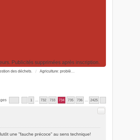
rs. Publicités supprimées après inscription.
Gestion des déchets.
Agriculture: problèmes et pollutions, nouvelles techniques et solutions
ages
1
…
732
733
734
735
736
…
2425
Citer
plutôt une "fauche précoce" au sens technique!