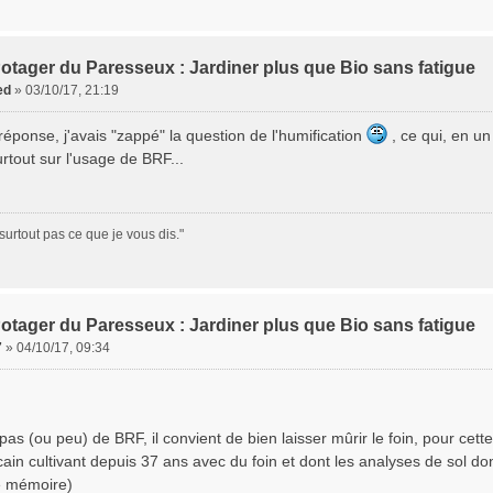
otager du Paresseux : Jardiner plus que Bio sans fatigue
ed
»
03/10/17, 21:19
éponse, j'avais "zappé" la question de l'humification
, ce qui, en un
rtout sur l'usage de BRF...
surtout pas ce que je vous dis."
otager du Paresseux : Jardiner plus que Bio sans fatigue
7
»
04/10/17, 09:34
 pas (ou peu) de BRF, il convient de bien laisser mûrir le foin, pour cett
cain cultivant depuis 37 ans avec du foin et dont les analyses de sol d
de mémoire)