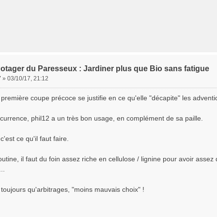
otager du Paresseux : Jardiner plus que Bio sans fatigue
7
»
03/10/17, 21:12
 première coupe précoce se justifie en ce qu'elle "décapite" les adventic
ccurrence, phil12 a un très bon usage, en complément de sa paille.
'est ce qu'il faut faire.
utine, il faut du foin assez riche en cellulose / lignine pour avoir asse
..
 toujours qu'arbitrages, "moins mauvais choix" !