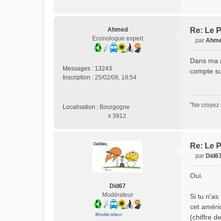
Ahmed
Re: Le P
Econologue expert
par
Ahm
M
e
Dans ma r
s
Messages :
13243
compte su
s
Inscription :
25/02/08, 18:54
a
g
e
"Ne croyez 
Localisation :
Bourgogne
n
x 3912
o
n
l
u
Re: Le P
par
Did6
M
e
Oui.
s
Did67
s
Modérateur
Si tu n'as
a
cet améri
g
e
(chiffre 