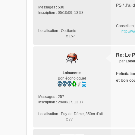
s
PS / J'ai 
a
Messages :
530
g
Inscription :
05/10/09, 13:58
e
n
Conseil en 
o
Localisation :
Occitanie
http://w
n
x 157
l
u
Re: Le P
par
Lolou
M
e
Lolounette
Félicitatio
s
Bon éconologue!
et bon cou
s
a
g
Messages :
257
e
Inscription :
29/06/17, 12:17
n
o
Localisation :
Puy-de-Dôme, 350m d’alt.
n
x 77
l
u