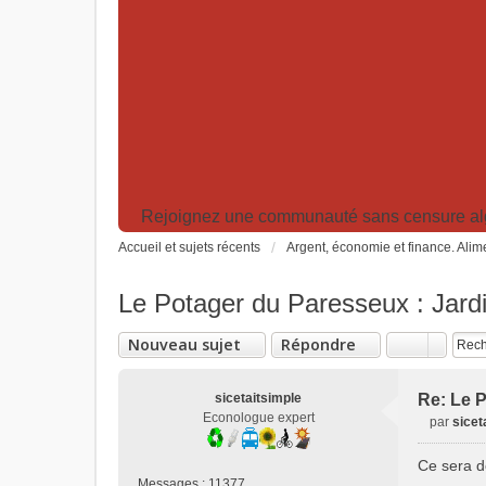
Rejoignez une communauté sans censure algor
Accueil et sujets récents
Argent, économie et finance. Alime
Le Potager du Paresseux : Jardi
Nouveau sujet
Répondre
sicetaitsimple
Re: Le P
Econologue expert
par
sicet
M
e
Ce sera d
s
Messages :
11377