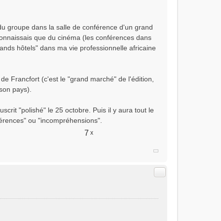
du groupe dans la salle de conférence d'un grand
 connaissais que du cinéma (les conférences dans
rands hôtels" dans ma vie professionnelle africaine
 de Francfort (c'est le "grand marché" de l'édition,
son pays).
crit "polishé" le 25 octobre. Puis il y aura tout le
cohérences" ou "incompréhensions".
7
x
Citer