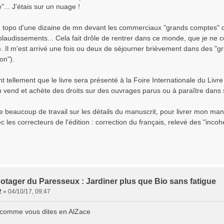
"... J'étais sur un nuage !
 un topo d'une dizaine de mn devant les commerciaux "grands comptes" 
pplaudissements... Cela fait drôle de rentrer dans ce monde, que je ne
). Il m'est arrivé une fois ou deux de séjourner brièvement dans des "g
on").
ent tellement que le livre sera présenté à la Foire Internationale du Livre
 vend et achète des droits sur des ouvrages parus ou à paraître dans 
e beaucoup de travail sur les détails du manuscrit, pour livrer mon manus
ec les correcteurs de l'édition : correction du français, relevé des "in
otager du Paresseux : Jardiner plus que Bio sans fatigue
2
»
04/10/17, 09:47
comme vous dites en AlZace