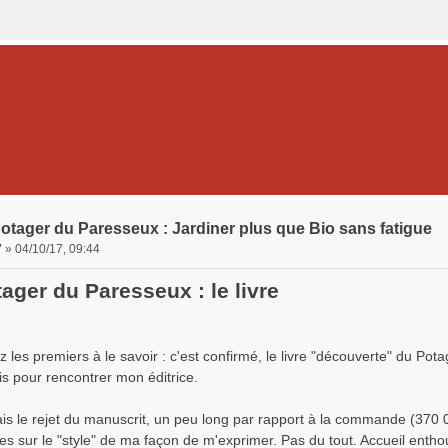
otager du Paresseux : Jardiner plus que Bio sans fatigue
7
»
04/10/17, 09:44
ager du Paresseux : le livre
 les premiers à le savoir : c'est confirmé, le livre "découverte" du Pota
is pour rencontrer mon éditrice.
ais le rejet du manuscrit, un peu long par rapport à la commande (370 
s sur le "style" de ma façon de m'exprimer. Pas du tout. Accueil enthous