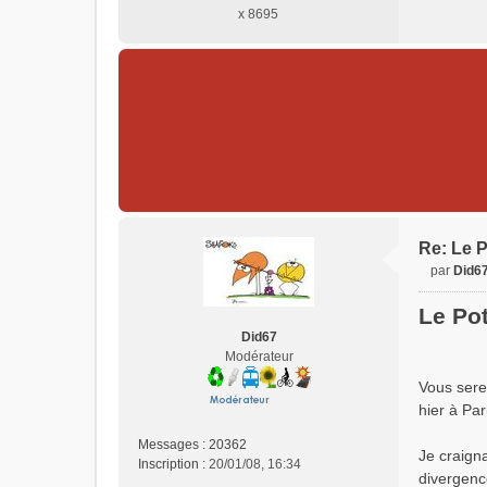
x 8695
Re: Le P
par
Did6
M
e
Le Pot
s
Did67
s
Modérateur
a
g
Vous serez
e
hier à Par
n
o
Messages :
20362
Je craign
n
Inscription :
20/01/08, 16:34
divergence
l