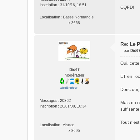
s
Inscription :
31/10/16, 18:51
CQFD!
a
g
Localisation :
Basse Normandie
e
x 3668
n
o
n
l
Re: Le P
u
par
Did6
M
e
Oui, cette
s
Did67
s
Modérateur
ET en l’o
a
g
e
Donc oui, c
n
o
Messages :
20362
Mais en ro
n
Inscription :
20/01/08, 16:34
suffisante.
l
u
Tout n'est
Localisation :
Alsace
x 8695