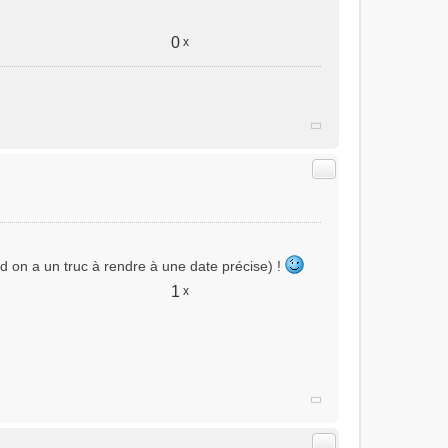
0
x
Citer
nd on a un truc à rendre à une date précise) !
1
x
Citer