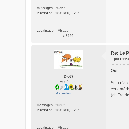
n
o
Messages :
20362
n
Inscription :
20/01/08, 16:34
l
u
Localisation :
Alsace
x 8695
Re: Le P
par
Did6
M
e
Oui.
s
Did67
s
Modérateur
Si tu n'as
a
cet améri
g
e
(chiffre 
n
o
Messages :
20362
n
Inscription :
20/01/08, 16:34
l
u
Localisation :
Alsace