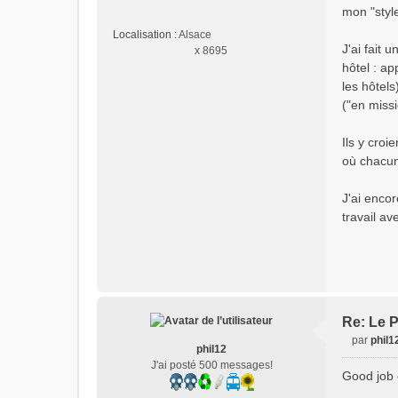
mon "style
u
Localisation :
Alsace
J'ai fait
x 8695
hôtel : a
les hôtels
("en missi
Ils y croi
où chacun
J'ai encor
travail av
Re: Le P
par
phil1
phil12
M
J'ai posté 500 messages!
e
Good job 
s