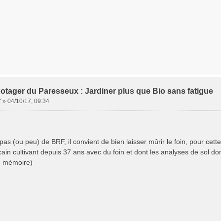
otager du Paresseux : Jardiner plus que Bio sans fatigue
7
»
04/10/17, 09:34
 pas (ou peu) de BRF, il convient de bien laisser mûrir le foin, pour cett
cain cultivant depuis 37 ans avec du foin et dont les analyses de sol d
de mémoire)