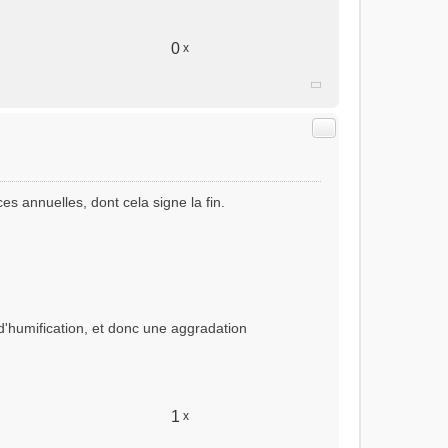
0
x
Citer
es annuelles, dont cela signe la fin.
z d'humification, et donc une aggradation
1
x