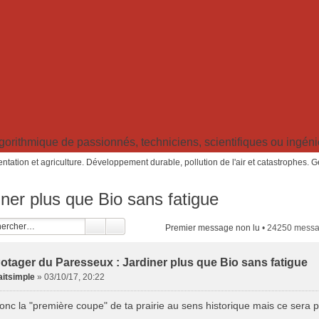
ithmique de passionnés, techniciens, scientifiques ou ingénieu
ntation et agriculture. Développement durable, pollution de l'air et catastrophes. 
ner plus que Bio sans fatigue
Premier message non lu
• 24250 mess
otager du Paresseux : Jardiner plus que Bio sans fatigue
aitsimple
»
03/10/17, 20:22
onc la "première coupe" de ta prairie au sens historique mais ce sera 