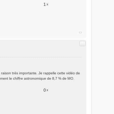
1
x
Citer
e raison très importante. Je rappelle cette vidéo de
onnent le chiffre astronomique de 8,7 % de MO.
0
x