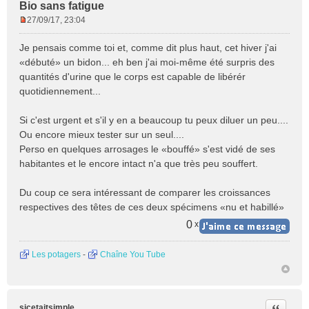
Bio sans fatigue
27/09/17, 23:04
M
e
Je pensais comme toi et, comme dit plus haut, cet hiver j'ai
s
«débuté» un bidon... eh ben j'ai moi-même été surpris des
s
quantités d'urine que le corps est capable de libérér
a
quotidiennement...
g
e
n
Si c'est urgent et s'il y en a beaucoup tu peux diluer un peu....
o
Ou encore mieux tester sur un seul....
n
Perso en quelques arrosages le «bouffé» s'est vidé de ses
l
habitantes et le encore intact n'a que très peu souffert.
u
Du coup ce sera intéressant de comparer les croissances
respectives des têtes de ces deux spécimens «nu et habillé»
0
x
Les potagers
-
Chaîne You Tube
Citer
sicetaitsimple