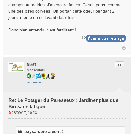
champs ou prairies. J'ai encore fait ça. C'était perçu comme
une des pires corvées. On portait cette odeur pendant 2
jours, même en se lavant deux fois...
Donc bien entendu, c'est fertilisant !
1
x
Citer
Did67
Modérateur
Re: Le Potager du Paresseux : Jardiner plus que
Bio sans fatigue
28/09/17, 10:23
M
e
s
paysan.bio a écrit :
s