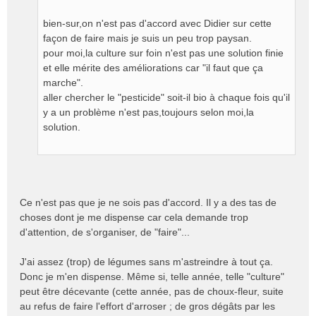
a
g
bien-sur,on n'est pas d'accord avec Didier sur cette
e
façon de faire mais je suis un peu trop paysan.
n
pour moi,la culture sur foin n'est pas une solution finie
o
et elle mérite des améliorations car "il faut que ça
n
marche".
l
aller chercher le "pesticide" soit-il bio à chaque fois qu'il
u
y a un problème n'est pas,toujours selon moi,la
solution.
Ce n'est pas que je ne sois pas d'accord. Il y a des tas de
choses dont je me dispense car cela demande trop
d'attention, de s'organiser, de "faire"...
J'ai assez (trop) de légumes sans m'astreindre à tout ça.
Donc je m'en dispense. Même si, telle année, telle "culture"
peut être décevante (cette année, pas de choux-fleur, suite
au refus de faire l'effort d'arroser ; de gros dégâts par les