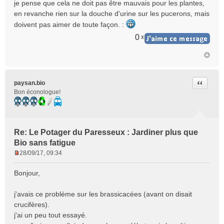
je pense que cela ne doit pas être mauvais pour les plantes,
n
en revanche rien sur la douche d'urine sur les pucerons, mais
l
doivent pas aimer de toute façon. :
u
0
x
Citer
paysan.bio
Bon éconologue!
Re: Le Potager du Paresseux : Jardiner plus que
Bio sans fatigue
28/09/17, 09:34
M
e
Bonjour,
s
s
j'avais ce problème sur les brassicacées (avant on disait
a
crucifères).
g
e
j'ai un peu tout essayé.
n