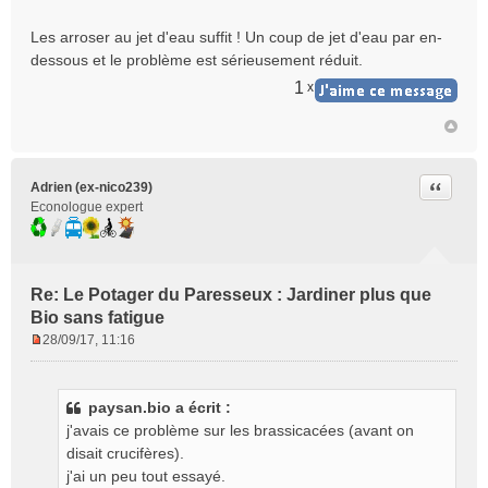
o
n
Les arroser au jet d'eau suffit ! Un coup de jet d'eau par en-
l
dessous et le problème est sérieusement réduit.
u
1
x
Citer
Adrien (ex-nico239)
Econologue expert
Re: Le Potager du Paresseux : Jardiner plus que
Bio sans fatigue
28/09/17, 11:16
M
e
s
paysan.bio a écrit :
s
j'avais ce problème sur les brassicacées (avant on
a
g
disait crucifères).
e
j'ai un peu tout essayé.