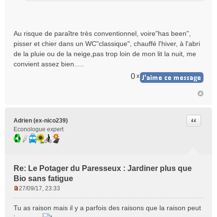
Au risque de paraître très conventionnel, voire"has been",
pisser et chier dans un WC"classique", chauffé l'hiver, à l'abri
de la pluie ou de la neige,pas trop loin de mon lit la nuit, me
convient assez bien.....
0
x
Citer
Adrien (ex-nico239)
Econologue expert
Re: Le Potager du Paresseux : Jardiner plus que
Bio sans fatigue
27/09/17, 23:33
M
e
Tu as raison mais il y a parfois des raisons que la raison peut
s