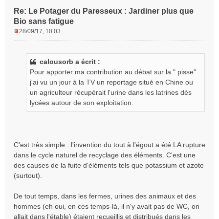
Re: Le Potager du Paresseux : Jardiner plus que
Bio sans fatigue
28/09/17, 10:03
M
e
s
calousorb a écrit :
s
Pour apporter ma contribution au débat sur la " pisse"
a
g
j'ai vu un jour à la TV un reportage situé en Chine ou
e
un agriculteur récupérait l'urine dans les latrines dés
n
lycées autour de son exploitation.
o
n
l
u
C'est très simple : l'invention du tout à l'égout a été LA rupture
dans le cycle naturel de recyclage des éléments. C'est une
des causes de la fuite d'éléments tels que potassium et azote
(surtout).
De tout temps, dans les fermes, urines des animaux et des
hommes (eh oui, en ces temps-là, il n'y avait pas de WC, on
allait dans l'étable) étaient recueillis et distribués dans les