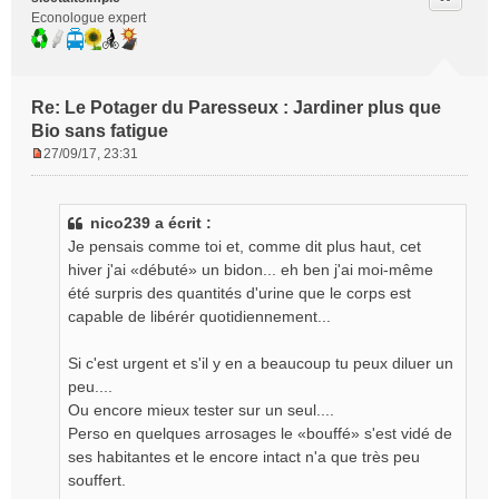
Econologue expert
Re: Le Potager du Paresseux : Jardiner plus que
Bio sans fatigue
27/09/17, 23:31
M
e
s
nico239 a écrit :
s
Je pensais comme toi et, comme dit plus haut, cet
a
g
hiver j'ai «débuté» un bidon... eh ben j'ai moi-même
e
été surpris des quantités d'urine que le corps est
n
capable de libérér quotidiennement...
o
n
Si c'est urgent et s'il y en a beaucoup tu peux diluer un
l
peu....
u
Ou encore mieux tester sur un seul....
Perso en quelques arrosages le «bouffé» s'est vidé de
ses habitantes et le encore intact n'a que très peu
souffert.