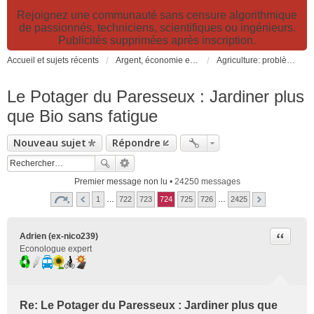
Rejoignez une communauté sans censure algorithmique
de passionnés, techniciens, scientifiques ou ingénieurs.
Publicités supprimées après inscription.
Accueil et sujets récents
Argent, économie et finance. Alimentation et agriculture. Développement durable, pollution de l'air et catastrophes. Gestion des déchets.
Agriculture: problèmes et pollutions, nouvelles techniques et solutions
Le Potager du Paresseux : Jardiner plus
que Bio sans fatigue
Nouveau sujet
Répondre
Premier message non lu
• 24250 messages
1
…
722
723
724
725
726
…
2425
Citer
Adrien (ex-nico239)
Econologue expert
Re: Le Potager du Paresseux : Jardiner plus que