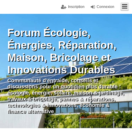
Inscription
Connexion
Forum Écologie,
Énergies, Réparation,
Maison, Bricolage et
Innovations Durables
Communauté d'entraide, conseils et
discussions pour un quotidien plus durable :
écologie, énergie, solaire, maison & jardinage,
travaux & bricolage, pannes & réparations,
technologies & innovations, économie &
finance alternative