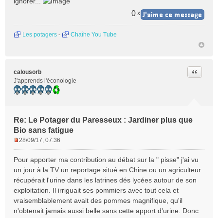
ignorer...
s
a
0
x
g
e
Les potagers
-
Chaîne You Tube
n
o
n
l
Citer
calousorb
u
J'apprends l'éconologie
Re: Le Potager du Paresseux : Jardiner plus que
Bio sans fatigue
28/09/17, 07:36
M
e
Pour apporter ma contribution au débat sur la " pisse" j'ai vu
s
un jour à la TV un reportage situé en Chine ou un agriculteur
s
récupérait l'urine dans les latrines dés lycées autour de son
a
exploitation. Il irriguait ses pommiers avec tout cela et
g
e
vraisemblablement avait des pommes magnifique, qu'il
n
n'obtenait jamais aussi belle sans cette apport d'urine. Donc
o