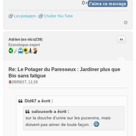
0
x
Les potagers
-
Chaîne You Tube
Citer
Adrien (ex-nico239)
Econologue expert
Re: Le Potager du Paresseux : Jardiner plus que
Bio sans fatigue
28/09/17, 11:19
M
e
s
Did67 a écrit :
s
a
calousorb a écrit :
g
sur la douche d'urine sur les pucerons, mais
e
n
doivent pas aimer de toute façon. :
o
n