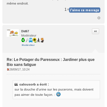
même endroit.
1
x
Citer
Did67
Modérateur
Re: Le Potager du Paresseux : Jardiner plus que
Bio sans fatigue
28/09/17, 10:24
M
e
s
calousorb a écrit :
s
sur la douche d'urine sur les pucerons, mais doivent
a
g
pas aimer de toute façon. :
e
n