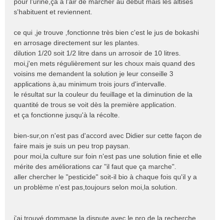
pour l'urine,ça a l'air de marcher au début mais les altises
o
s'habituent et reviennent.
n
l
ce qui ,je trouve ,fonctionne très bien c'est le jus de bokashi
u
en arrosage directement sur les plantes.
dilution 1/20 soit 1/2 litre dans un arrosoir de 10 litres.
moi,j'en mets régulièrement sur les choux mais quand des
voisins me demandent la solution je leur conseille 3
applications à,au minimum trois jours d'intervalle.
le résultat sur la couleur du feuillage et la diminution de la
quantité de trous se voit dès la première application.
et ça fonctionne jusqu'à la récolte.
bien-sur,on n'est pas d'accord avec Didier sur cette façon de
faire mais je suis un peu trop paysan.
pour moi,la culture sur foin n'est pas une solution finie et elle
mérite des améliorations car "il faut que ça marche".
aller chercher le "pesticide" soit-il bio à chaque fois qu'il y a
un problème n'est pas,toujours selon moi,la solution.
j'ai trouvé dommage la dispute avec le pro de la recherche