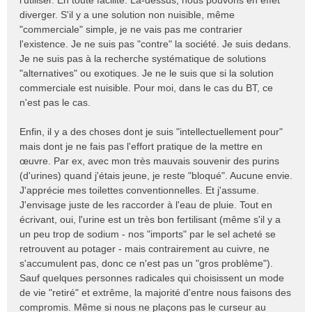
l'utiliser. En toute facilité. Là-dessus, nous pouvons en effet
diverger. S'il y a une solution non nuisible, même
"commerciale" simple, je ne vais pas me contrarier
l'existence. Je ne suis pas "contre" la société. Je suis dedans.
Je ne suis pas à la recherche systématique de solutions
"alternatives" ou exotiques. Je ne le suis que si la solution
commerciale est nuisible. Pour moi, dans le cas du BT, ce
n'est pas le cas.
Enfin, il y a des choses dont je suis "intellectuellement pour"
mais dont je ne fais pas l'effort pratique de la mettre en
œuvre. Par ex, avec mon très mauvais souvenir des purins
(d'urines) quand j'étais jeune, je reste "bloqué". Aucune envie.
J'apprécie mes toilettes conventionnelles. Et j'assume.
J'envisage juste de les raccorder à l'eau de pluie. Tout en
écrivant, oui, l'urine est un très bon fertilisant (même s'il y a
un peu trop de sodium - nos "imports" par le sel acheté se
retrouvent au potager - mais contrairement au cuivre, ne
s'accumulent pas, donc ce n'est pas un "gros problème").
Sauf quelques personnes radicales qui choisissent un mode
de vie "retiré" et extrême, la majorité d'entre nous faisons des
compromis. Même si nous ne plaçons pas le curseur au