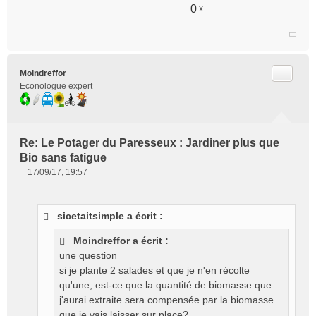
0
x
Citer
Moindreffor
Econologue expert
Re: Le Potager du Paresseux : Jardiner plus que
Bio sans fatigue
17/09/17, 19:57
M
e
s
sicetaitsimple a écrit :
s
a
Moindreffor a écrit :
g
une question
e
si je plante 2 salades et que je n'en récolte
n
o
qu'une, est-ce que la quantité de biomasse que
n
j'aurai extraite sera compensée par la biomasse
l
que je vais laisser sur place?