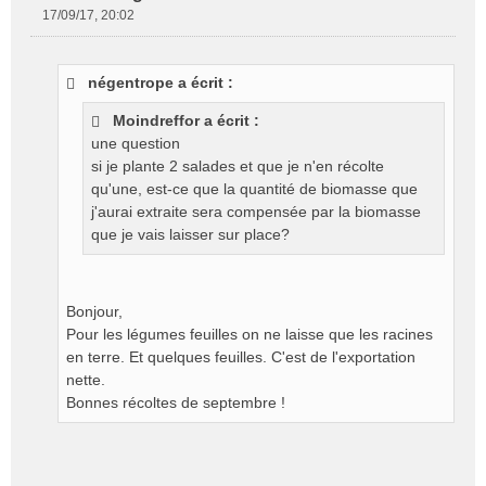
17/09/17, 20:02
M
e
s
négentrope a écrit :
s
a
Moindreffor a écrit :
g
une question
e
si je plante 2 salades et que je n'en récolte
n
o
qu'une, est-ce que la quantité de biomasse que
n
j'aurai extraite sera compensée par la biomasse
l
que je vais laisser sur place?
u
Bonjour,
Pour les légumes feuilles on ne laisse que les racines
en terre. Et quelques feuilles. C'est de l'exportation
nette.
Bonnes récoltes de septembre !