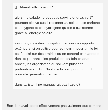
s
Moindreffor a écrit :
s
a
g
alors ma salade ne peut pas servir d'engrais vert?
e
pourtant elle va aussi redonner au sol, tout ce carbone,
n
cet oxygène et cet hydrogène qu'elle a transformé
o
grâce à l'énergie solaire
n
l
selon toi, il y a donc obligation de faire des apports
u
extérieurs, si on cultive pour se nourrir, pourtant le foin
est fauché sur des prairies où en général on n'apporte
rien, et pourtant elles produisent du foin chaque
année, les organismes du sol vont puiser en
profondeur ce dont l'herbe à besoin pour former la
nouvelle génération de foin
dans ta liste, il ne manquerait pas l'azote?
Bon, je n'avais donc effectivement pas vraiment tout compris