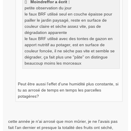
Moindreffor a écrit :
g
petite observation du jour
e
le faux BRF utilisé seul en couche épaisse pour
n
o
pailler le jardin paysagé, reste en surface de
n
couleur claire et sèche assez vite, pas de
l
dégradation apparente
u
le faux BRF utilisé avec des tontes de gazon en
apport nutritif au potager, est en surface de
couleur foncée, il ne sèche pas vite et semble se
dégrader, ça fait plus une "pâte" on distingue
beaucoup moins les morceaux
Peut être aussi l'effet d'une humidité plus constante, si
tu as arrosé de temps en temps les parcelles
potagères?
cette année je n'ai arrosé que mon mûrier, je ne l'avais pas
fait l'an dernier et presque la totalité des fruits ont séché,