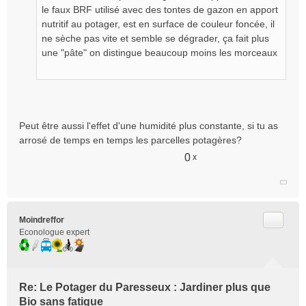
o
le faux BRF utilisé avec des tontes de gazon en apport
n
nutritif au potager, est en surface de couleur foncée, il
l
ne sèche pas vite et semble se dégrader, ça fait plus
u
une "pâte" on distingue beaucoup moins les morceaux
Peut être aussi l'effet d'une humidité plus constante, si tu as
arrosé de temps en temps les parcelles potagères?
0
x
Citer
Moindreffor
Econologue expert
Re: Le Potager du Paresseux : Jardiner plus que
Bio sans fatigue