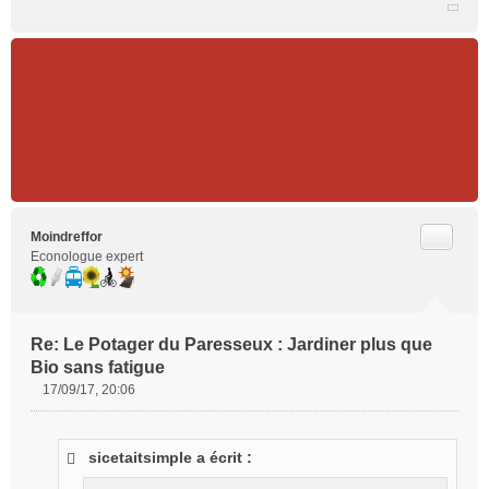
Citer
Moindreffor
Econologue expert
Re: Le Potager du Paresseux : Jardiner plus que
Bio sans fatigue
17/09/17, 20:06
M
e
s
sicetaitsimple a écrit :
s
a