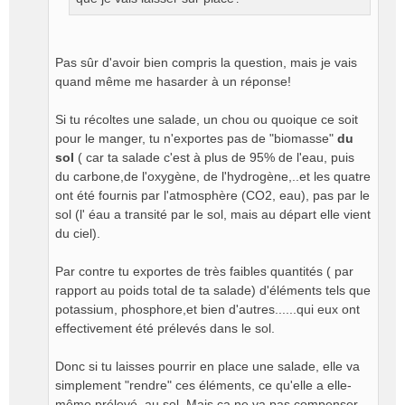
u
Pas sûr d'avoir bien compris la question, mais je vais
quand même me hasarder à un réponse!
Si tu récoltes une salade, un chou ou quoique ce soit
pour le manger, tu n'exportes pas de "biomasse"
du
sol
( car ta salade c'est à plus de 95% de l'eau, puis
du carbone,de l'oxygène, de l'hydrogène,..et les quatre
ont été fournis par l'atmosphère (CO2, eau), pas par le
sol (l' éau a transité par le sol, mais au départ elle vient
du ciel).
Par contre tu exportes de très faibles quantités ( par
rapport au poids total de ta salade) d'éléments tels que
potassium, phosphore,et bien d'autres......qui eux ont
effectivement été prélevés dans le sol.
Donc si tu laisses pourrir en place une salade, elle va
simplement "rendre" ces éléments, ce qu'elle a elle-
même prélevé, au sol. Mais ça ne va pas compenser