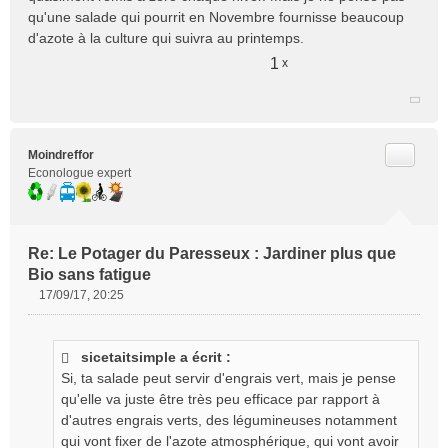
qu'une salade qui pourrit en Novembre fournisse beaucoup
d'azote à la culture qui suivra au printemps.
1
x
Citer
Moindreffor
Econologue expert
Re: Le Potager du Paresseux : Jardiner plus que
Bio sans fatigue
17/09/17, 20:25
M
e
s
sicetaitsimple a écrit :
s
Si, ta salade peut servir d'engrais vert, mais je pense
a
g
qu'elle va juste être très peu efficace par rapport à
e
d'autres engrais verts, des légumineuses notamment
n
qui vont fixer de l'azote atmosphérique, qui vont avoir