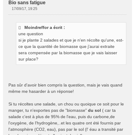
Bio sans fatigue
17/09/17, 19:25
M
e
s
Moindreffor a écrit :
s
une question
a
g
si je plante 2 salades et que je n'en récolte qu'une, est-
e
ce que la quantité de biomasse que j'aurai extraite
n
sera compensée par la biomasse que je vais laisser
o
sur place?
n
l
u
Pas sûr d'avoir bien compris la question, mais je vais quand
même me hasarder à un réponse!
Si tu récoltes une salade, un chou ou quoique ce soit pour le
manger, tu n'exportes pas de "biomasse"
du sol
( car ta
salade c'est à plus de 95% de l'eau, puis du carbone,de
l'oxygène, de l'hydrogène,..et les quatre ont été fournis par
l'atmosphère (CO2, eau), pas par le sol (l' éau a transité par