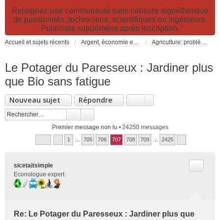
Rejoignez une communauté sans censure algorithmique
de passionnés, techniciens, scientifiques ou ingénieurs.
Publicités supprimées après inscription.
Accueil et sujets récents
Argent, économie et finance. Alimentation et agriculture. Développement durable, pollution de l'air et catastrophes. Gestion des déchets.
Agriculture: problèmes et pollutions, nouvelles techniques et solutions
Le Potager du Paresseux : Jardiner plus
que Bio sans fatigue
Nouveau sujet
Répondre
Premier message non lu
• 24250 messages
1
…
705
706
707
708
709
…
2425
Citer
sicetaitsimple
Econologue expert
Re: Le Potager du Paresseux : Jardiner plus que