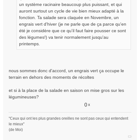
o
un système racinaire beaucoup plus puissant, et qui
n
auront surtout un cycle de vie bien mieux adapté à la
l
fonction. Ta salade sera claquée en Novembre, un
u
engrais vert d'hiver (je ne parle que de ça parce qu'en
été je considère que ce qu'il faut faire pousser ce sont
des légumes!) va tenir normalement jusqu'au
printemps.
nous sommes donc d'accord, un engrais vert ça occupe le
terrain en dehors des moments de récoltes
et si à la place de la salade en saison on mise gros sur les
légumineuses?
0
x
"Ceux qui ont les plus grandes oreilles ne sont pas ceux qui entendent
le mieux"
(de Moi)