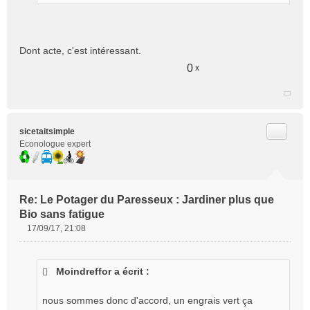
Dont acte, c'est intéressant.
0
x
Citer
sicetaitsimple
Econologue expert
Re: Le Potager du Paresseux : Jardiner plus que
Bio sans fatigue
17/09/17, 21:08
M
e
s
Moindreffor a écrit :
s
a
g
nous sommes donc d'accord, un engrais vert ça