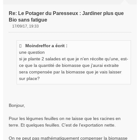
Re: Le Potager du Paresseux : Jardiner plus que
Bio sans fatigue
17/09/17, 19:33
M
e
s
Moindreffor a écrit :
s
une question
a
g
si je plante 2 salades et que je n'en récolte qu'une, est-
e
ce que la quantité de biomasse que j'aurai extraite
n
sera compensée par la biomasse que je vais laisser
o
sur place?
n
l
u
Bonjour,
Pour les légumes feuilles on ne laisse que les racines en
terre. Et quelques feuilles. C'est de l'exportation nette.
On ne peut pas mathématiquement compenser la biomasse