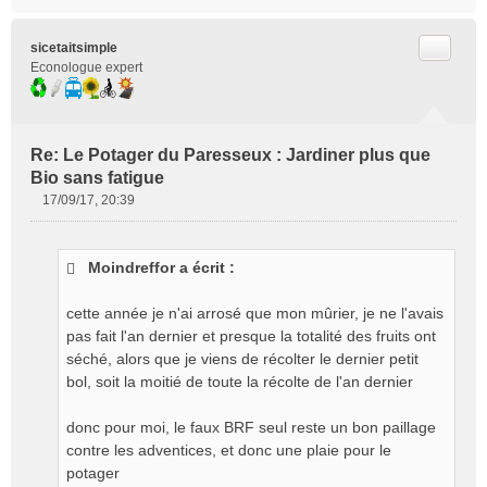
Citer
sicetaitsimple
Econologue expert
Re: Le Potager du Paresseux : Jardiner plus que
Bio sans fatigue
17/09/17, 20:39
M
e
s
Moindreffor a écrit :
s
a
g
cette année je n'ai arrosé que mon mûrier, je ne l'avais
e
pas fait l'an dernier et presque la totalité des fruits ont
n
séché, alors que je viens de récolter le dernier petit
o
bol, soit la moitié de toute la récolte de l'an dernier
n
l
donc pour moi, le faux BRF seul reste un bon paillage
u
contre les adventices, et donc une plaie pour le
potager