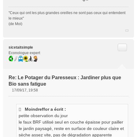
"Ceux qui ont les plus grandes oreilles ne sont pas ceux qui entendent
le mieux"
(de Moi)
Citer
sicetaitsimple
Econologue expert
Re: Le Potager du Paresseux : Jardiner plus que
Bio sans fatigue
17/09/17, 19:58
M
e
s
Moindreffor a écrit :
s
petite observation du jour
a
g
le faux BRF utilisé seul en couche épaisse pour pailler
e
le jardin paysagé, reste en surface de couleur claire et
n
sèche assez vite, pas de dégradation apparente