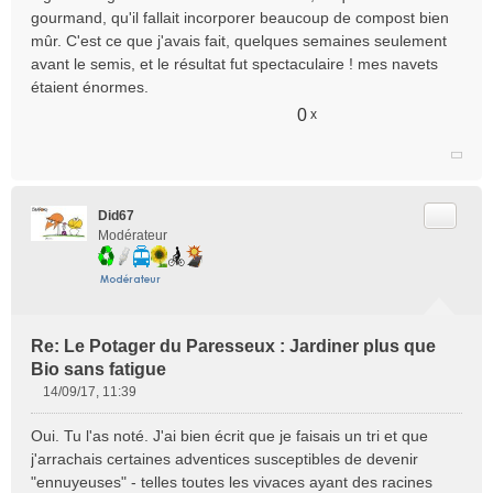
gourmand, qu'il fallait incorporer beaucoup de compost bien
mûr. C'est ce que j'avais fait, quelques semaines seulement
avant le semis, et le résultat fut spectaculaire ! mes navets
étaient énormes.
0
x
Citer
Did67
Modérateur
Re: Le Potager du Paresseux : Jardiner plus que
Bio sans fatigue
14/09/17, 11:39
M
e
Oui. Tu l'as noté. J'ai bien écrit que je faisais un tri et que
s
j'arrachais certaines adventices susceptibles de devenir
s
"ennuyeuses" - telles toutes les vivaces ayant des racines
a