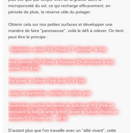
microporosité du sol, ce qui recharge efficacement, en
période de pluie, la réserve utile du potager.
Obtenir cela sur nos petites surfaces et développer une
manière de faire "paresseuse", voilà le défi à relever. On tient
peut être le principe :
Septembre: semer l'EV d'hiver ET "dérouler" le foin,
Avril coucher l'EV d'hiver à floraison EN déroulant le foin,
semer l'EV d'été,
Mai poser la culture d'été dans l'EV d'été,
Jusqu'en septembre, récolter la culture puis
Septembre coucher les restes de culture et l'EV d'été en
déroulant le foin, écarter le foin, poser la culture d'hiver en
semant l'EV d'hiver, etc. , ad lib.
D'autant plus que l'on travaille avec un "allié vivant", cette