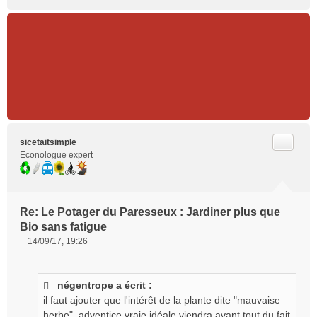
Citer
sicetaitsimple
Econologue expert
Re: Le Potager du Paresseux : Jardiner plus que
Bio sans fatigue
14/09/17, 19:26
M
e
s
négentrope a écrit :
s
il faut ajouter que l'intérêt de la plante dite "mauvaise
a
g
herbe", adventice vraie idéale viendra avant tout du fait