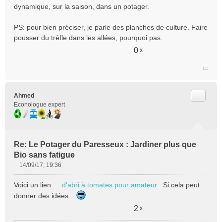
dynamique, sur la saison, dans un potager.
PS: pour bien préciser, je parle des planches de culture. Faire
pousser du trèfle dans les allées, pourquoi pas.
0
x
Citer
Ahmed
Econologue expert
Re: Le Potager du Paresseux : Jardiner plus que
Bio sans fatigue
14/09/17, 19:36
M
e
Voici un lien
d'abri à tomates pour amateur
. Si cela peut
s
donner des idées...
s
a
2
x
g