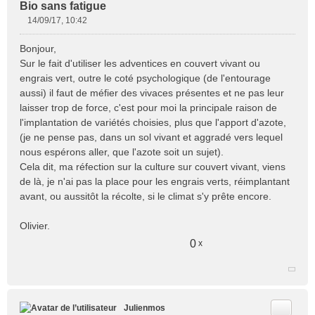
Bio sans fatigue
14/09/17, 10:42
M
e
Bonjour,
s
Sur le fait d'utiliser les adventices en couvert vivant ou
s
engrais vert, outre le coté psychologique (de l'entourage
a
aussi) il faut de méfier des vivaces présentes et ne pas leur
g
e
laisser trop de force, c'est pour moi la principale raison de
n
l'implantation de variétés choisies, plus que l'apport d'azote,
o
(je ne pense pas, dans un sol vivant et aggradé vers lequel
n
nous espérons aller, que l'azote soit un sujet).
l
Cela dit, ma réfection sur la culture sur couvert vivant, viens
u
de là, je n'ai pas la place pour les engrais verts, réimplantant
avant, ou aussitôt la récolte, si le climat s'y prête encore.
Olivier.
0
x
Citer
Julienmos