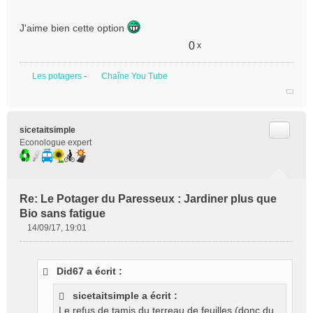
J'aime bien cette option
0
x
Les potagers
-
Chaîne You Tube
Citer
sicetaitsimple
Econologue expert
Re: Le Potager du Paresseux : Jardiner plus que
Bio sans fatigue
14/09/17, 19:01
M
e
s
Did67 a écrit :
s
a
sicetaitsimple a écrit :
g
Le refus de tamis du terreau de feuilles (donc du
e