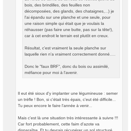
bois, des brindilles, des feuilles non
n
o
décomposées, des glands, des chataignes,...) je
n
l'ai épandu sur une planche et une seule, pour
l
une raison simple qui était que je voulais la
u
réhausser (pas faire une butte, pas sur la tête!),
car à cet endroit le terrain est plutôt en creux.
Résultat, c'est vraiment la seule planche sur
laquelle rien n'a vraiment correctement donné.....
Donc le "faux BRF", donc du bois ou assimilé,
méfiance pour moi à l'avenir.
Il eut été sioux d'y implanter une légumineuse : semer
un trèfle ! Bon, si c'était très épais, c'eut été difficile...
Tu peux encore le faire l'année à venir...
Mais c'est là une situation très intéressante à suivre !!!
Car fort probablement, cette faim d'azote va
disparaître. Et tu devrais récupérer un sol structuré