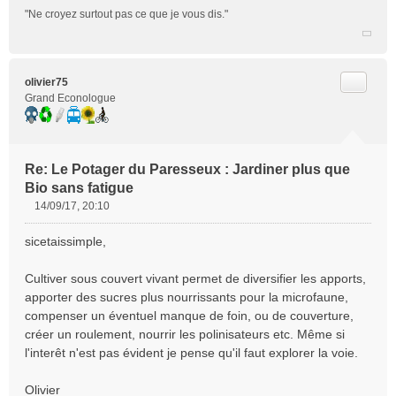
e
"Ne croyez surtout pas ce que je vous dis."
n
o
n
l
Citer
olivier75
u
Grand Econologue
Re: Le Potager du Paresseux : Jardiner plus que
Bio sans fatigue
14/09/17, 20:10
M
e
sicetaissimple,
s
s
Cultiver sous couvert vivant permet de diversifier les apports,
a
apporter des sucres plus nourrissants pour la microfaune,
g
e
compenser un éventuel manque de foin, ou de couverture,
n
créer un roulement, nourrir les polinisateurs etc. Même si
o
l'interêt n'est pas évident je pense qu'il faut explorer la voie.
n
l
Olivier
u