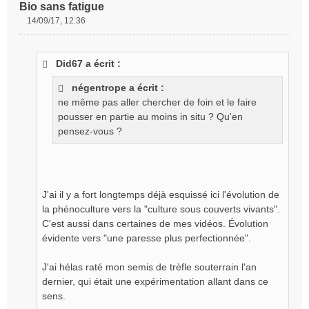
Bio sans fatigue
14/09/17, 12:36
M
e
s
Did67 a écrit :
s
a
négentrope a écrit :
g
ne même pas aller chercher de foin et le faire
e
pousser en partie au moins in situ ? Qu'en
n
o
pensez-vous ?
n
l
u
J'ai il y a fort longtemps déjà esquissé ici l'évolution de
la phénoculture vers la "culture sous couverts vivants".
C'est aussi dans certaines de mes vidéos. Évolution
évidente vers "une paresse plus perfectionnée".
J'ai hélas raté mon semis de trèfle souterrain l'an
dernier, qui était une expérimentation allant dans ce
sens.