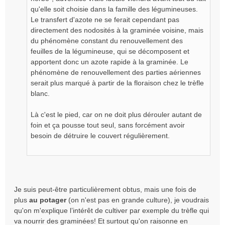
e
qu'elle soit choisie dans la famille des légumineuses.
n
Le transfert d'azote ne se ferait cependant pas
o
directement des nodosités à la graminée voisine, mais
n
du phénomène constant du renouvellement des
l
feuilles de la légumineuse, qui se décomposent et
u
apportent donc un azote rapide à la graminée. Le
phénomène de renouvellement des parties aériennes
serait plus marqué à partir de la floraison chez le trèfle
blanc.
Là c'est le pied, car on ne doit plus dérouler autant de
foin et ça pousse tout seul, sans forcément avoir
besoin de détruire le couvert régulièrement.
Je suis peut-être particulièrement obtus, mais une fois de
plus
au potager
(on n'est pas en grande culture), je voudrais
qu'on m'explique l’intérêt de cultiver par exemple du trèfle qui
va nourrir des graminées! Et surtout qu'on raisonne en