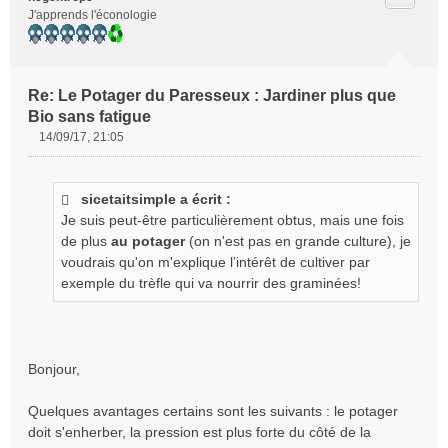
J'apprends l'éconologie
Re: Le Potager du Paresseux : Jardiner plus que
Bio sans fatigue
14/09/17, 21:05
M
e
s
sicetaitsimple a écrit :
s
Je suis peut-être particulièrement obtus, mais une fois
a
g
de plus
au potager
(on n'est pas en grande culture), je
e
voudrais qu'on m'explique l’intérêt de cultiver par
n
exemple du trèfle qui va nourrir des graminées!
o
n
l
u
Bonjour,
Quelques avantages certains sont les suivants : le potager
doit s'enherber, la pression est plus forte du côté de la