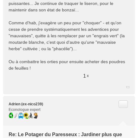
puissantes... Je continue de traquer le liseron, pour le
g
e
maintenir dans son état de bonzaï...
n
o
Comme d'hab, j'exagère un peu pour "choquer" - et qu'on
n
cesse de prendre systématiquement les adventices pour
l
"mauvaises", quitte à les remplacer par un "engrais vert" (la
u
moutarde blanche, c'est quoi d'autre qu'une "mauvaise
herbe" cultivée ; ou la "phacélie")...
Ou à combattre les orties pour ensuite acheter des poudres
de feuilles !
1
x
Citer
Adrien (ex-nico239)
Econologue expert
Re: Le Potager du Paresseux : Jardiner plus que