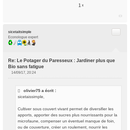
1
x
Citer
sicetaitsimple
Econologue expert
Re: Le Potager du Paresseux : Jardiner plus que
Bio sans fatigue
14/09/17, 20:24
M
e
s
olivier75 a écrit :
s
sicetaissimple,
a
g
e
Cultiver sous couvert vivant permet de diversifier les
n
apports, apporter des sucres plus nourrissants pour la
o
microfaune, compenser un éventuel manque de foin,
n
ou de couverture, créer un roulement, nourrir les
l