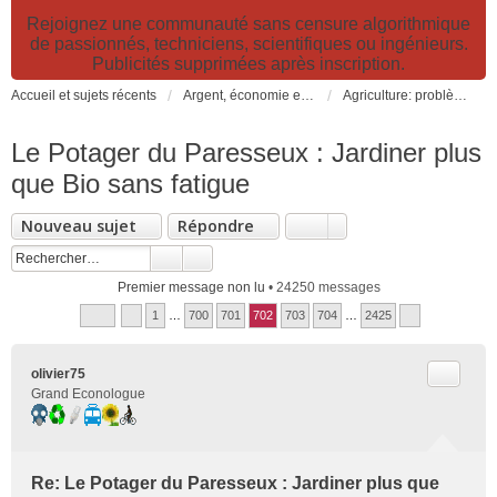
Rejoignez une communauté sans censure algorithmique
de passionnés, techniciens, scientifiques ou ingénieurs.
Publicités supprimées après inscription.
Accueil et sujets récents
Argent, économie et finance. Alimentation et agriculture. Développement durable, pollution de l'air et catastrophes. Gestion des déchets.
Agriculture: problèmes et pollutions, nouvelles techniques et solutions
Le Potager du Paresseux : Jardiner plus
que Bio sans fatigue
Nouveau sujet
Répondre
Premier message non lu
• 24250 messages
1
…
700
701
702
703
704
…
2425
Citer
olivier75
Grand Econologue
Re: Le Potager du Paresseux : Jardiner plus que