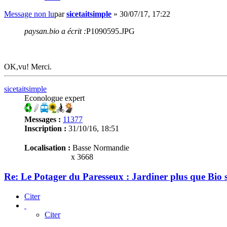
Message non lu
par
sicetaitsimple
»
30/07/17, 17:22
paysan.bio a écrit :
P1090595.JPG
OK,vu! Merci.
sicetaitsimple
Econologue expert
Messages :
11377
Inscription :
31/10/16, 18:51
Localisation :
Basse Normandie
x 3668
Re: Le Potager du Paresseux : Jardiner plus que Bio s
Citer
Citer