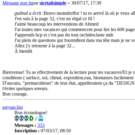
Message non lu
par
sicetaitsimple
»
30/07/17, 17:39
guibnd a écrit :
Bravo moindreffor ! tu es arrivé là où je veux all
J'en suis à la page 32, c'est un régal ce fil !
J'aime beaucoup les interventions de Ahmed
J'ai toutes mes vacances qui commencent pour lire les 600 page
J'apprends bcp et c'est pas du tout orchidoclaste mdr
J'ai plein de questions qui fourmillent dans ma tête mais je ne v
Allez j'y retourne à la page 32...
À bientôt
Bienvenue! Tu as effectivement de la lecture pour tes vacances!Et je su
conditions ( surface, sol, climat, exposition,eau, biomasses facilement
D'aucuns, "permaculteurs" de leur état, appelleraient ça du "DESIGN". 
t'éviter quelques erreurs.
Bon courage.
paysan.bio
Bon éconologue!
Messages :
333
Inscription :
07/03/17, 08:50