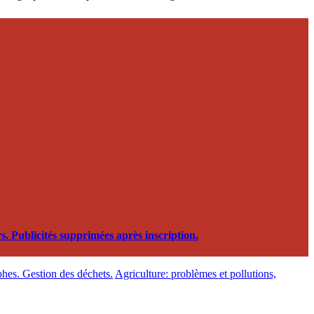
. Publicités supprimées après inscription.
phes. Gestion des déchets.
Agriculture: problèmes et pollutions,