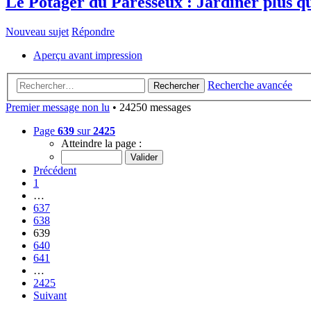
Le Potager du Paresseux : Jardiner plus qu
Nouveau sujet
Répondre
Aperçu avant impression
Recherche avancée
Rechercher
Premier message non lu
• 24250 messages
Page
639
sur
2425
Atteindre la page :
Précédent
1
…
637
638
639
640
641
…
2425
Suivant