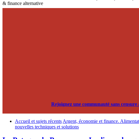
& finance alternative
Rejoignez une communauté sans censure alg
Accueil et sujets récents
Argent, économie et finance. Alimentati
nouvelles techniques et solutions