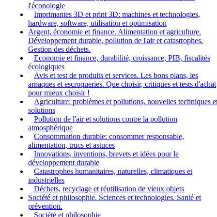
l'éconologie
Imprimantes 3D et print 3D: machines et technologies,
hardware, software, utilisation et optimisation
Argent, économie et finance. Alimentation et agriculture.
Développement durable, pollution de l'air et catastrophes.
Gestion des déchets.
Economie et finance, durabilité, croissance, PIB, fiscalités
écologiques
Avis et test de produits et services. Les bons plans, les
arnaques et escroqueries. Que choisir, critiques et tests d'achat
pour mieux choisir !
Agriculture: problèmes et pollutions, nouvelles techniques e
solutions
Pollution de l'air et solutions contre la pollution
atmosphérique
Consommation durable: consommer responsable,
alimentation, trucs et astuces
Innovations, inventions, brevets et idées pour le
développement durable
Catastrophes humanitaires, naturelles, climatiques et
industrielles
Déchets, recyclage et réutilisation de vieux objets
Société et philosophie. Sciences et technologies. Santé et
prévention.
Société et philosophie