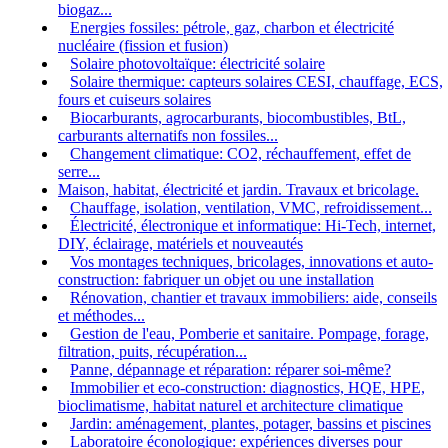
biogaz...
Energies fossiles: pétrole, gaz, charbon et électricité
nucléaire (fission et fusion)
Solaire photovoltaïque: électricité solaire
Solaire thermique: capteurs solaires CESI, chauffage, ECS,
fours et cuiseurs solaires
Biocarburants, agrocarburants, biocombustibles, BtL,
carburants alternatifs non fossiles...
Changement climatique: CO2, réchauffement, effet de
serre...
Maison, habitat, électricité et jardin. Travaux et bricolage.
Chauffage, isolation, ventilation, VMC, refroidissement...
Électricité, électronique et informatique: Hi-Tech, internet,
DIY, éclairage, matériels et nouveautés
Vos montages techniques, bricolages, innovations et auto-
construction: fabriquer un objet ou une installation
Rénovation, chantier et travaux immobiliers: aide, conseils
et méthodes...
Gestion de l'eau, Pomberie et sanitaire. Pompage, forage,
filtration, puits, récupération...
Panne, dépannage et réparation: réparer soi-même?
Immobilier et eco-construction: diagnostics, HQE, HPE,
bioclimatisme, habitat naturel et architecture climatique
Jardin: aménagement, plantes, potager, bassins et piscines
Laboratoire éconologique: expériences diverses pour