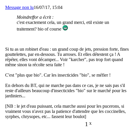
Message non lu
16/07/17, 15:04
Moindreffor a écrit :
c'est exactement cela, un grand merci, etil existe un
traitement? bio of course
Si tu as un robinet d'eau : un grand coup de jets, pression forte, fines
gouttelettes, par en-dessous. Tu arroses. Et elles détestent ça ! A
répéter, elles vont décamper... Voir "karcher", pas trop fort quand
même sinon ta récolte sera faite !
C'est "plus que bio". Car les insecticides "bio", se méfier !
En dehors du BT, qui ne marche pas dans ce cas, je ne sais pas s'il
reste d'ailleurs beaucoup d'insecticides "bio" sur le marché pour les
jardiniers...
[NB : le jet d'eau puissant, cela marche aussi pour les pucerons, si
vraiment vous n'avez pas la patience d'attendre que les coccinelles,
syrphes, chrysopes, etc... fassent leur boulot]
1
x