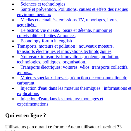
Sciences et technologies
Santé et prévention. Pollutions, causes et effets des risques
environnementaux
Medias et actualités: émissions TV, reportages, livres,
actualités...
Le bistrot: vie du site, loisirs et détente, humour et
convivialité et Petites Annonces
Econology forum in english
Transports, moteurs et pollution : nouveaux moteurs,
transports électriques et innovations technologiques
Nouveaux transports: innovations, moteurs, pollution,
technologies, politiques, organisation...
Transports électriques: voitures, vélos, transports collectifs,
avions...
Moteurs spéciaux, brevets, réduction de consommation de
carburant
Injection d'eau dans les moteurs thermiques : informations e
explications
Injection d'eau dans les moteurs: montages et
expérimentations
Qui est en ligne ?
Utilisateurs parcourant ce forum : Aucun utilisateur inscrit et 33