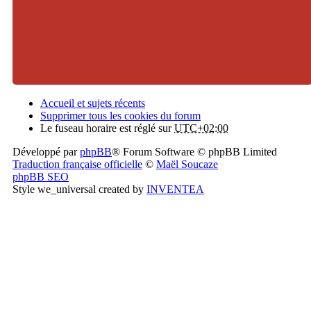
Accueil et sujets récents
Supprimer tous les cookies du forum
Le fuseau horaire est réglé sur
UTC+02:00
Développé par
phpBB
® Forum Software © phpBB Limited
Traduction française officielle
©
Maël Soucaze
phpBB SEO
Style we_universal created by
INVENTEA