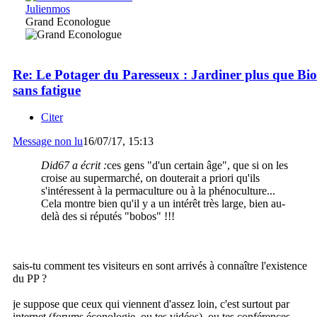
Julienmos
Grand Econologue
Re: Le Potager du Paresseux : Jardiner plus que Bio
sans fatigue
Citer
Message non lu
16/07/17, 15:13
Did67 a écrit :
ces gens "d'un certain âge", que si on les
croise au supermarché, on douterait a priori qu'ils
s'intéressent à la permaculture ou à la phénoculture...
Cela montre bien qu'il y a un intérêt très large, bien au-
delà des si réputés "bobos" !!!
sais-tu comment tes visiteurs en sont arrivés à connaître l'existence
du PP ?
je suppose que ceux qui viennent d'assez loin, c'est surtout par
internet (forums éconologie, ou tes vidéos), ou tes conférences...