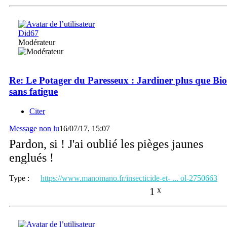
Did67
Modérateur
Re: Le Potager du Paresseux : Jardiner plus que Bio
sans fatigue
Citer
Message non lu
16/07/17, 15:07
Pardon, si ! J'ai oublié les pièges jaunes
englués !
Type :
https://www.manomano.fr/insecticide-et- ... ol-2750663
1
x