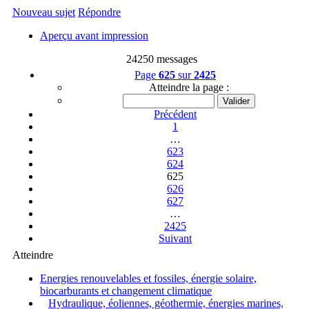
Nouveau sujet
Répondre
Aperçu avant impression
24250 messages
Page
625
sur
2425
Atteindre la page :
Précédent
1
…
623
624
625
626
627
…
2425
Suivant
Atteindre
Energies renouvelables et fossiles, énergie solaire,
biocarburants et changement climatique
Hydraulique, éoliennes, géothermie, énergies marines,