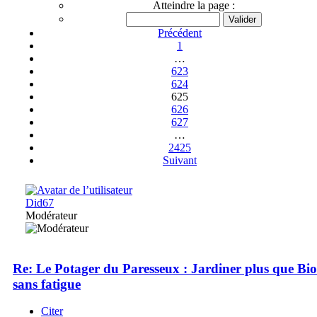
Atteindre la page :
Précédent
1
…
623
624
625
626
627
…
2425
Suivant
Did67
Modérateur
Re: Le Potager du Paresseux : Jardiner plus que Bio
sans fatigue
Citer