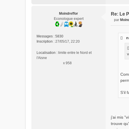
Moindreffor
Re: Le P
Econologue expert
par
Moind
M
e
s
Messages :
5830
n
s
Inscription :
27/05/17, 22:20
a
g
Localisation :
limite entre le Nord et
v
e
l'Aisne
n
x 958
o
n
Comm
l
perm
u
S'il
j'ai mis "
trouve qu