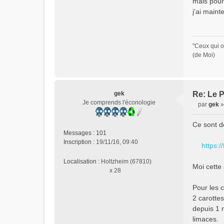
mais pour
j'ai maint
"Ceux qui o
(de Moi)
gek
Re: Le P
Je comprends l'éconologie
par
gek
M
e
Ce sont d
s
Messages :
101
s
Inscription :
19/11/16, 09:40
https:/
a
g
Localisation :
Holtzheim (67810)
e
Moi cette
x 28
n
o
Pour les c
n
2 carottes
l
depuis 1 
u
limaces.