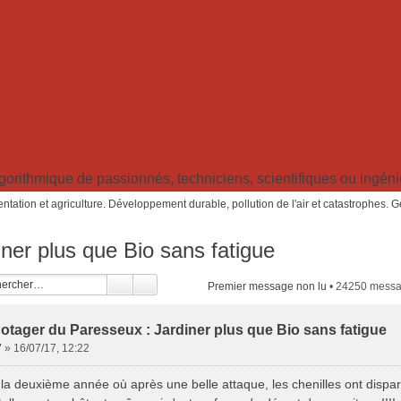
ithmique de passionnés, techniciens, scientifiques ou ingénieu
ntation et agriculture. Développement durable, pollution de l'air et catastrophes. 
ner plus que Bio sans fatigue
Premier message non lu
• 24250 mess
otager du Paresseux : Jardiner plus que Bio sans fatigue
7
»
16/07/17, 12:22
 la deuxième année où après une belle attaque, les chenilles ont disparu.