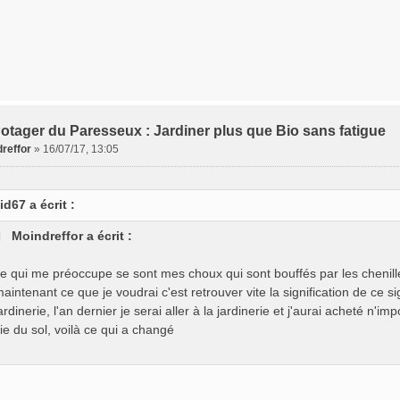
otager du Paresseux : Jardiner plus que Bio sans fatigue
reffor
»
16/07/17, 13:05
id67 a écrit :
Moindreffor a écrit :
e qui me préoccupe se sont mes choux qui sont bouffés par les chenilles,
aintenant ce que je voudrai c'est retrouver vite la signification de ce s
ardinerie, l'an dernier je serai aller à la jardinerie et j'aurai acheté n'i
ie du sol, voilà ce qui a changé