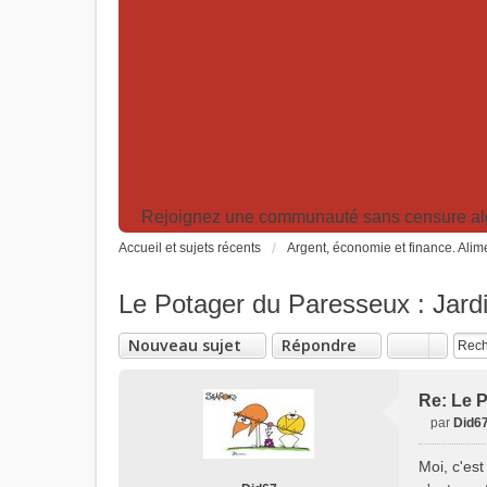
Rejoignez une communauté sans censure algor
Accueil et sujets récents
Argent, économie et finance. Alime
Le Potager du Paresseux : Jardi
Nouveau sujet
Répondre
Re: Le P
par
Did6
M
e
Moi, c'est
s