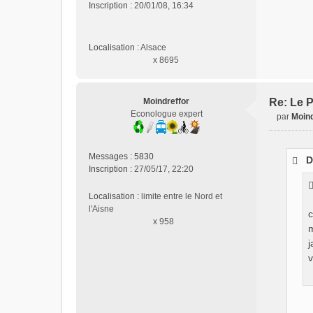
n
Inscription :
20/01/08, 16:34
l
u
Localisation :
Alsace
x 8695
Moindreffor
Re: Le P
Econologue expert
par
Moind
M
e
s
Messages :
5830
D
s
Inscription :
27/05/17, 22:20
a
g
Localisation :
limite entre le Nord et
e
l'Aisne
c
n
x 958
o
m
n
j
l
v
u