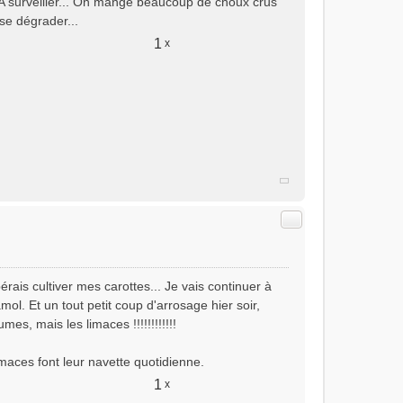
! A surveiller... On mange beaucoup de choux crus
se dégrader...
1
x
Citer
rais cultiver mes carottes... Je vais continuer à
amol. Et un tout petit coup d'arrosage hier soir,
mes, mais les limaces !!!!!!!!!!!!
imaces font leur navette quotidienne.
1
x