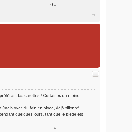
0
x
Citer
préfèrent les carottes ! Certaines du moins...
s (mais avec du foin en place, déjà sillonné
(pendant quelques jours, tant que le piège est
1
x