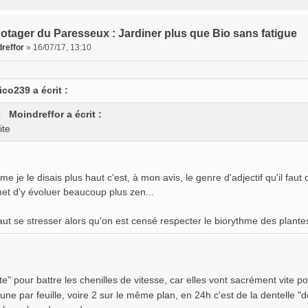
otager du Paresseux : Jardiner plus que Bio sans fatigue
reffor
»
16/07/17, 13:10
ico239 a écrit :
Moindreffor a écrit :
ite
e je le disais plus haut c'est, à mon avis, le genre d'adjectif qu'il faut 
et d'y évoluer beaucoup plus zen...
 faut se stresser alors qu'on est censé respecter le biorythme des plante
vite" pour battre les chenilles de vitesse, car elles vont sacrément vite 
'une par feuille, voire 2 sur le même plan, en 24h c'est de la dentelle