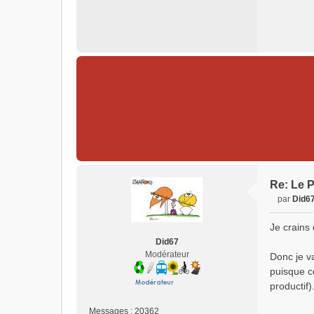
Re: Le P
par
Did6
M
e
Je crains 
s
Did67
s
Modérateur
Donc je va
a
puisque ce
g
e
productif)
n
o
Messages :
20362