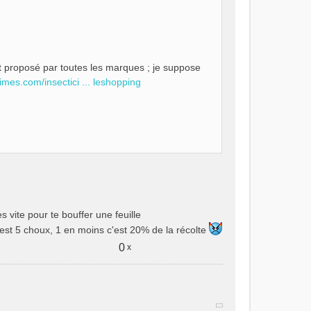
t proposé par toutes les marques ; je suppose
animes.com/insectici ... leshopping
s vite pour te bouffer une feuille
c'est 5 choux, 1 en moins c'est 20% de la récolte
0
x