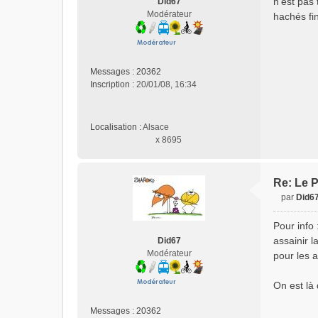
n'est pas
Did67
s
Modérateur
hachés fi
a
g
e
n
o
Messages :
20362
n
Inscription :
20/01/08, 16:34
l
u
Localisation :
Alsace
x 8695
Re: Le P
par
Did6
M
e
Pour info 
s
assainir l
Did67
s
Modérateur
pour les a
a
g
e
On est là 
n
o
Messages :
20362