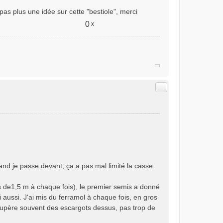
pas plus une idée sur cette "bestiole", merci
0
x
Citer
nd je passe devant, ça a pas mal limité la casse.
nes de1,5 m à chaque fois), le premier semis a donné
i aussi. J'ai mis du ferramol à chaque fois, en gros
écupère souvent des escargots dessus, pas trop de