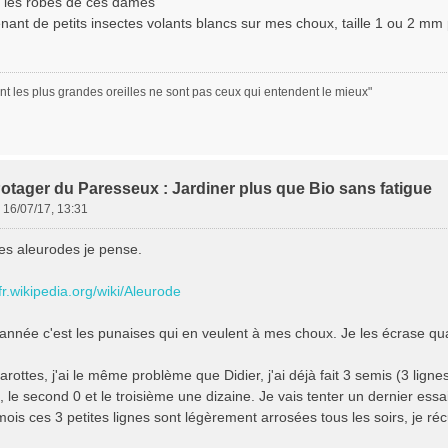
 les robes de ces dames
enant de petits insectes volants blancs sur mes choux, taille 1 ou 2 mm 
nt les plus grandes oreilles ne sont pas ceux qui entendent le mieux"
otager du Paresseux : Jardiner plus que Bio sans fatigue
»
16/07/17, 13:31
es aleurodes je pense.
/fr.wikipedia.org/wiki/Aleurode
 année c'est les punaises qui en veulent à mes choux. Je les écrase qua
arottes, j'ai le même problème que Didier, j'ai déjà fait 3 semis (3 lig
, le second 0 et le troisième une dizaine. Je vais tenter un dernier essa
mois ces 3 petites lignes sont légèrement arrosées tous les soirs, je r