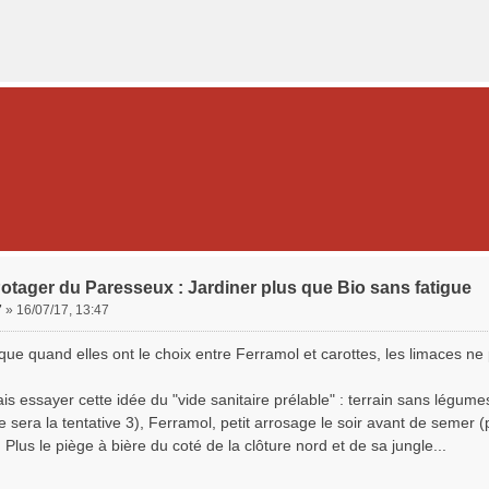
otager du Paresseux : Jardiner plus que Bio sans fatigue
7
»
16/07/17, 13:47
que quand elles ont le choix entre Ferramol et carottes, les limaces ne 
is essayer cette idée du "vide sanitaire prélable" : terrain sans légume
 sera la tentative 3), Ferramol, petit arrosage le soir avant de semer 
. Plus le piège à bière du coté de la clôture nord et de sa jungle...