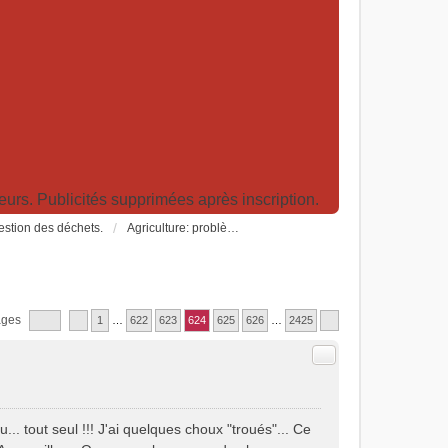
rs. Publicités supprimées après inscription.
Gestion des déchets.
Agriculture: problèmes et pollutions, nouvelles techniques et solutions
ages
1
…
622
623
624
625
626
…
2425
Citer
.. tout seul !!! J'ai quelques choux "troués"... Ce