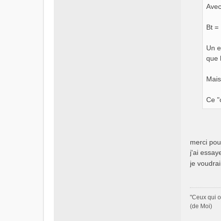
Avec
Bt = 
Un e
que 
Mais
Ce "
merci pou
j'ai essay
je voudrai
"Ceux qui o
(de Moi)