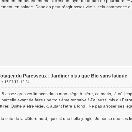
 tellement embêtant, même si c'est un foyer de départ de pourriture !!!
nement, en salade. Donc on peut réagir assez vite si cela commence à 
otager du Paresseux : Jardiner plus que Bio sans fatigue
7
»
16/07/17, 12:24
: 8 assez grosses limaces dans mon piège à bière, ce matin, là où j'espé
a parcelle avant de faire une troisième tentative ! J'ai aussi mis du Ferr
ttirer. Quitte à être vicieux, autant l'être à fond ! Ne pas arroser ses légu
du coté de la clôture nord, qui est une belle jungle. Je pense que ces l