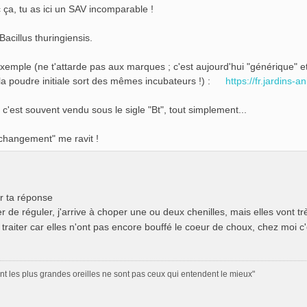
 ça, tu as ici un SAV incomparable !
Bacillus thuringiensis.
xemple (ne t'attarde pas aux marques ; c'est aujourd'hui "générique" e
la poudre initiale sort des mêmes incubateurs !) :
https://fr.jardins-
 c'est souvent vendu sous le sigle "Bt", tout simplement...
changement" me ravit !
r ta réponse
er de réguler, j'arrive à choper une ou deux chenilles, mais elles vont trè
 traiter car elles n'ont pas encore bouffé le coeur de choux, chez moi 
nt les plus grandes oreilles ne sont pas ceux qui entendent le mieux"