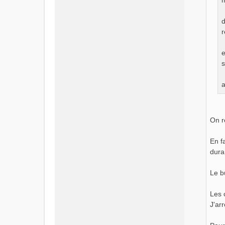
m
d
r
e
s
a
On r
En f
dura
Le b
Les 
J'ar