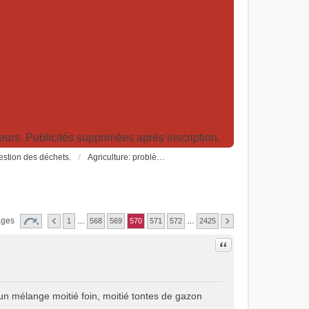
rs. Publicités supprimées après inscription.
Gestion des déchets.
Agriculture: problèmes et pollutions, nouvelles techniques et solutions
ages
1
…
568
569
570
571
572
…
2425
Citer
'un mélange moitié foin, moitié tontes de gazon