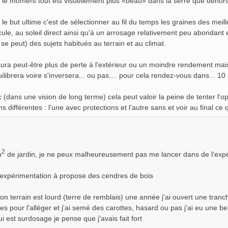
 le moment tout est visuellement plus «beau» dans la serre que dehors
 le but ultime c'est de sélectionner au fil du temps les graines des meille
cule, au soleil direct ainsi qu'à un arrosage relativement peu abondant
e se peut) des sujets habitués au terrain et au climat.
ura peut-être plus de perte à l'extérieur ou un moindre rendement mais
uilibrera voire s'inversera... ou pas.... pour cela rendez-vous dans... 10
 (dans une vision de long terme) cela peut valoir la peine de tenter l'
ns différentes : l'une avec protections et l'autre sans et voir au final ce
2
m
de jardin, je ne peux malheureusement pas me lancer dans de l'exp
 expérimentation à propose des cendres de bois
 terrain est lourd (terre de remblais) une année j'ai ouvert une tranché
s pour l'alléger et j'ai semé des carottes, hasard ou pas j'ai eu une bell
i est surdosage je pense que j'avais fait fort