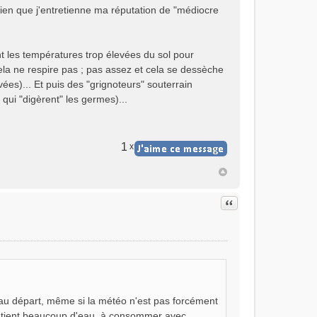
ien que j'entretienne ma réputation de "médiocre
nt les températures trop élevées du sol pour
 cela ne respire pas ; pas assez et cela se dessèche
ées)... Et puis des "grignoteurs" souterrain
ui "digèrent" les germes)...
1
x
Citer
eau départ, même si la météo n'est pas forcément
e contient beaucoup d'eau, à consommer avec