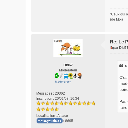
"Ceux qui o
(de Moi)
Re: Le P
par
Did6
M
e
s
Did67
s
s
Modérateur
a
g
C'es
e
mode
n
poire
o
Messages :
20362
n
Inscription :
20/01/08, 16:34
Pas 
l
faire
u
Localisation :
Alsace
x 8695