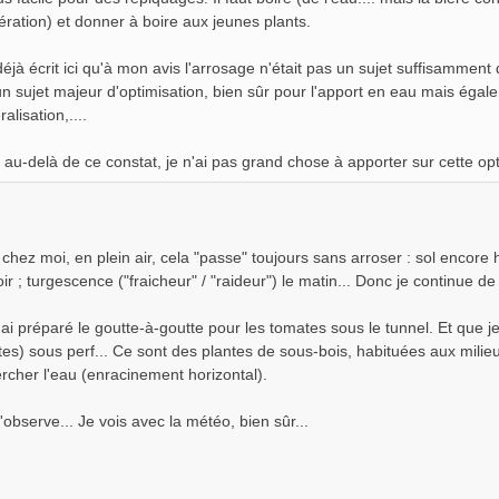
ration) et donner à boire aux jeunes plants.
 déjà écrit ici qu'à mon avis l'arrosage n'était pas un sujet suffisammen
un sujet majeur d'optimisation, bien sûr pour l'apport en eau mais égal
alisation,....
 au-delà de ce constat, je n'ai pas grand chose à apporter sur cette opt
 chez moi, en plein air, cela "passe" toujours sans arroser : sol encore
soir ; turgescence ("fraicheur" / "raideur") le matin... Donc je continue de 
ai préparé le goutte-à-goutte pour les tomates sous le tunnel. Et que je
es) sous perf... Ce sont des plantes de sous-bois, habituées aux milieu
ercher l'eau (enracinement horizontal).
j'observe... Je vois avec la météo, bien sûr...