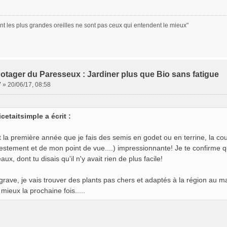
nt les plus grandes oreilles ne sont pas ceux qui entendent le mieux"
otager du Paresseux : Jardiner plus que Bio sans fatigue
7
»
20/06/17, 08:58
icetaitsimple a écrit :
t la première année que je fais des semis en godet ou en terrine, la co
stement et de mon point de vue....) impressionnante! Je te confirme
aux, dont tu disais qu'il n'y avait rien de plus facile!
grave, je vais trouver des plants pas chers et adaptés à la région au
 mieux la prochaine fois.....