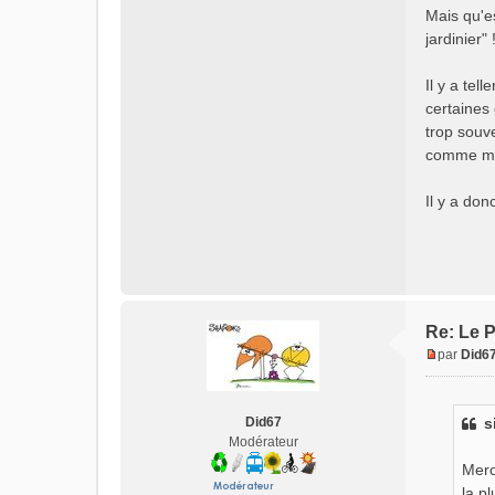
Mais qu'e
jardinier" 
Il y a tel
certaines 
trop souve
comme mes
Il y a don
Re: Le P
par
Did6
M
e
s
Did67
s
s
Modérateur
a
g
Merc
e
la p