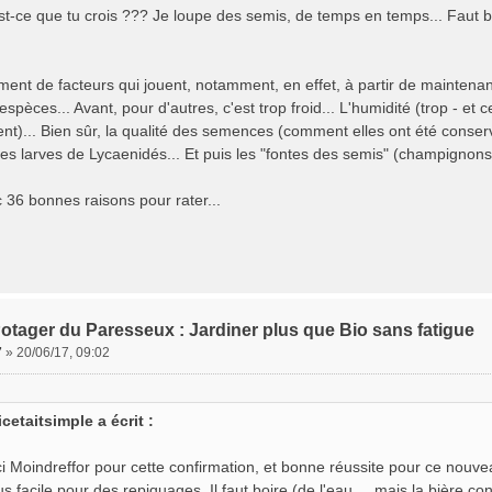
st-ce que tu crois ??? Je loupe des semis, de temps en temps... Faut b
!
lement de facteurs qui jouent, notamment, en effet, à partir de maintena
espèces... Avant, pour d'autres, c'est trop froid... L'humidité (trop - et
nt)... Bien sûr, la qualité des semences (comment elles ont été conserv
 larves de Lycaenidés... Et puis les "fontes des semis" (champignons q
c 36 bonnes raisons pour rater...
otager du Paresseux : Jardiner plus que Bio sans fatigue
7
»
20/06/17, 09:02
icetaitsimple a écrit :
i Moindreffor pour cette confirmation, et bonne réussite pour ce nouv
lus facile pour des repiquages. Il faut boire (de l'eau.... mais la bièr