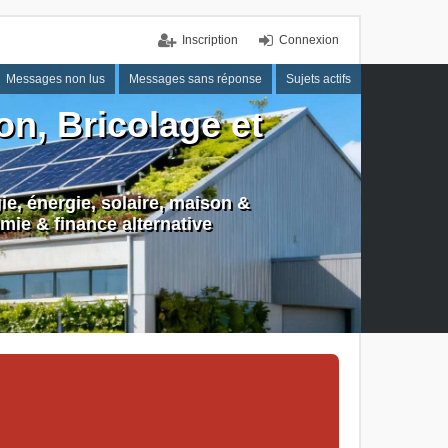
Inscription
Connexion
Messages non lus
Messages sans réponse
Sujets actifs
n, Bricolage et
e, énergie, solaire, maison &
mie & finance alternative