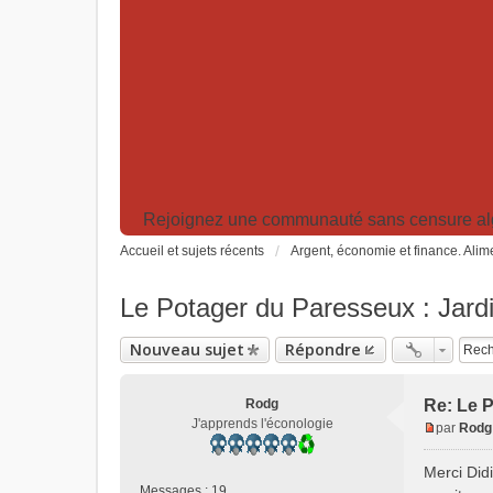
Rejoignez une communauté sans censure algor
Accueil et sujets récents
Argent, économie et finance. Alime
Le Potager du Paresseux : Jardi
Nouveau sujet
Répondre
Rodg
Re: Le P
J'apprends l'éconologie
par
Rodg
M
e
Merci Didi
s
Messages :
19