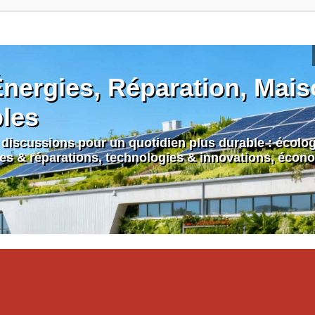
nergies, Réparation, Maiso
bles
discussions pour un quotidien plus durable : écologi
nes & réparations, technologies & innovations, écono