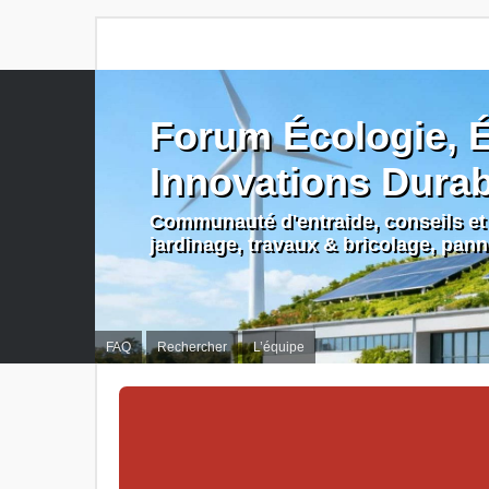
Forum Écologie, É
Innovations Dura
Communauté d'entraide, conseils et 
jardinage, travaux & bricolage, pan
FAQ
Rechercher
L’équipe