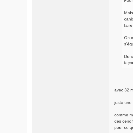
Pour
Mais
cani
fair
On a
s'éq
Donc
faço
avec 32 
juste une
comme mon
des cendre
pour ce qu