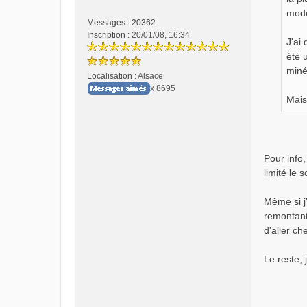
n
modé
o
Messages :
20362
n
Inscription :
20/01/08, 16:34
J'ai
l
été 
u
minér
Localisation :
Alsace
x 8695
Mais
Pour info,
limité le 
Même si j'
remontant
d'aller ch
Le reste, 