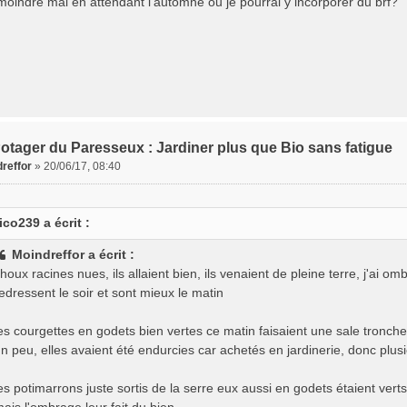
 moindre mal en attendant l'automne ou je pourrai y incorporer du brf?
otager du Paresseux : Jardiner plus que Bio sans fatigue
reffor
»
20/06/17, 08:40
ico239 a écrit :
Moindreffor a écrit :
houx racines nues, ils allaient bien, ils venaient de pleine terre, j'ai 
edressent le soir et sont mieux le matin
es courgettes en godets bien vertes ce matin faisaient une sale tronch
n peu, elles avaient été endurcies car achetés en jardinerie, donc plus
es potimarrons juste sortis de la serre eux aussi en godets étaient verts c