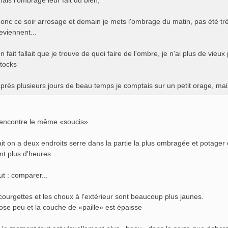
ais l'ombrage leur fait du bien,
onc ce soir arrosage et demain je mets l'ombrage du matin, pas été très
eviennent...
n fait fallait que je trouve de quoi faire de l'ombre, je n'ai plus de vieux
tocks
près plusieurs jours de beau temps je comptais sur un petit orage, mais
encontre le même «soucis».
ait on a deux endroits serre dans la partie la plus ombragée et potager e
nt plus d'heures.
ut : comparer...
courgettes et les choux à l'extérieur sont beaucoup plus jaunes.
rose peu et la couche de «paille» est épaisse