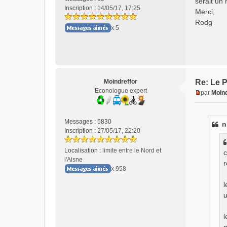
serait un
s
Inscription :
14/05/17, 17:25
Merci,
a
Rodg
g
x 5
e
n
o
n
l
u
Moindreffor
Re: Le P
Econologue expert
par
Moind
M
e
s
Messages :
5830
n
s
Inscription :
27/05/17, 22:20
a
g
Localisation :
limite entre le Nord et
c
e
l'Aisne
r
n
x 958
o
n
l
l
u
u
l