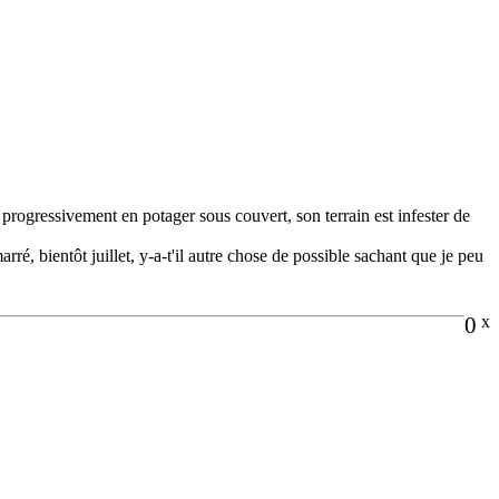
 progressivement en potager sous couvert, son terrain est infester de
rré, bientôt juillet, y-a-t'il autre chose de possible sachant que je peu
0
x