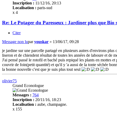
Inscription :
11/12/16, 20:13
Localisation :
paris-sud
x 4
Re: Le Potager du Paresseux : Jardiner plus que Bio s
Citer
Message non lu
par
youskar
»
13/06/17, 09:28
je jardine sur une parcelle partagé en plusieurs autres d'environs plus
liseron et de chiendent résultat de toutes les années de laboure et de m
J'ai pensé passé le rotofil et baché puis repiqué les plants en mottes et
couvrir de foin(petit quantité) et qu'il y 'a aussi de la tonte séchée bonn
la bonne nouvelle c'est que je suis plus tout seul
olivier75
Grand Econologue
Messages :
764
Inscription :
20/11/16, 18:23
Localisation :
aube, champagne.
x 155