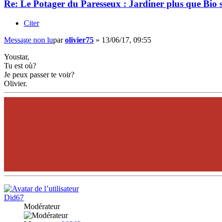
Re: Le Potager du Paresseux : Jardiner plus que Bio s
Citer
Message non lu
par
olivier75
»
13/06/17, 09:55
Youstar,
Tu est où?
Je peux passer te voir?
Olivier.
Did67
Modérateur