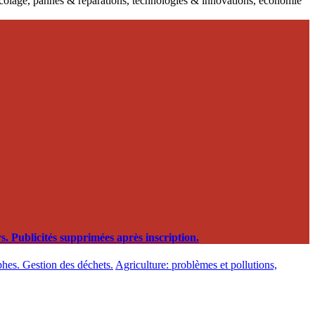
ricolage, pannes & réparations, technologies & innovations, économie
. Publicités supprimées après inscription.
phes. Gestion des déchets.
Agriculture: problèmes et pollutions,