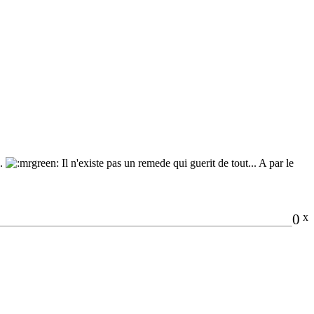
..
Il n'existe pas un remede qui guerit de tout... A par le
0
x