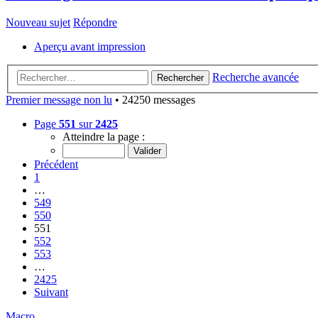
Nouveau sujet
Répondre
Aperçu avant impression
Recherche avancée
Rechercher
Premier message non lu
• 24250 messages
Page
551
sur
2425
Atteindre la page :
Précédent
1
…
549
550
551
552
553
…
2425
Suivant
Macro