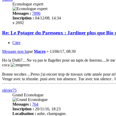
Econologue expert
Messages :
7896
Inscription :
04/12/08, 14:34
x 2692
Re: Le Potager du Paresseux : Jardiner plus que Bio s
Citer
Message non lu
par
Macro
»
13/06/17, 08:39
Ho la Did67... Ne va pas te flageller pour un tapis de liserons....Je me d
coca
Bonne recoltes ...Perso j'ai encore trop de travaux cette année pour m'
Venge avec ta réussite. puni avec ton absence. Tue avec ton silence . 
olivier75
Grand Econologue
Messages :
764
Inscription :
20/11/16, 18:23
Localisation :
aube, champagne.