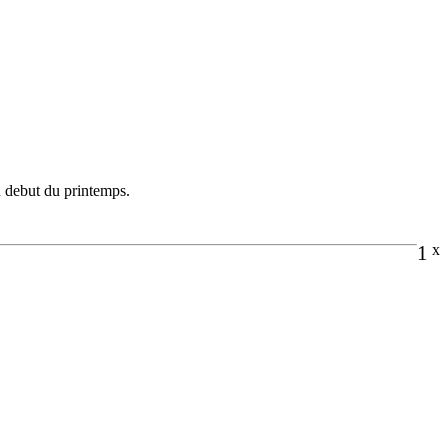
au debut du printemps.
1
x