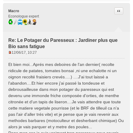
Citer
Macro
Econologue expert
Re: Le Potager du Paresseux : Jardiner plus que
Bio sans fatigue
12/06/17, 10:27
M
e
Et bien moi...Aprés mes deboires de l'an dernier( recolte
s
ridicule de patates, tomates bonsai ,ni une echalotte ni un
s
oignon recolté fraisiers crevés.....) ....J'ai tout laissé a
a
l'abandon....Et hier encore j'ai passé la tondeuse et
g
e
debrousailleuse dans mon potager du paresseux qui est
n
devenu une immonde friche composée d'orties, de menthe
o
citronée et d'un tapis de liseron....Je vais attendre que toute
n
cette matiere vegetale pourrisse (et le BRF de tilleuil ca n'a
l
pas l'air d'aller trés vite) et je pense que je vais revenir aux
u
methodes barbares (motoculteur et desherbant chimique) Ou
alors je vais parquer et y metre des poules...