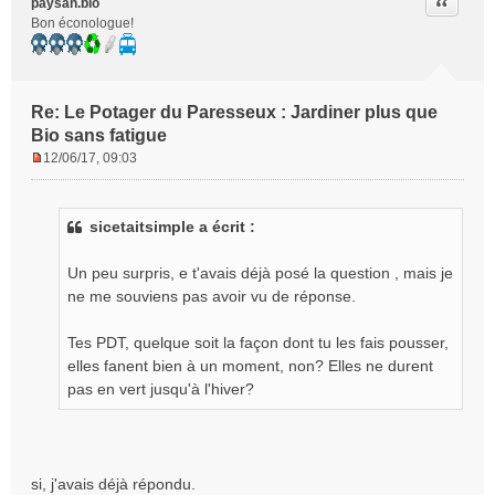
Citer
paysan.bio
Bon éconologue!
Re: Le Potager du Paresseux : Jardiner plus que
Bio sans fatigue
12/06/17, 09:03
M
e
s
sicetaitsimple a écrit :
s
a
g
Un peu surpris, e t'avais déjà posé la question , mais je
e
ne me souviens pas avoir vu de réponse.
n
o
Tes PDT, quelque soit la façon dont tu les fais pousser,
n
elles fanent bien à un moment, non? Elles ne durent
l
pas en vert jusqu'à l'hiver?
u
si, j'avais déjà répondu.