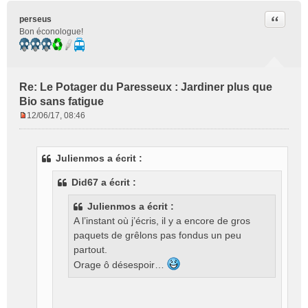
Citer
perseus
Bon éconologue!
Re: Le Potager du Paresseux : Jardiner plus que
Bio sans fatigue
12/06/17, 08:46
M
e
s
Julienmos a écrit :
s
a
Did67 a écrit :
g
e
Julienmos a écrit :
n
A l’instant où j’écris, il y a encore de gros
o
paquets de grêlons pas fondus un peu
n
l
partout.
u
Orage ô désespoir…