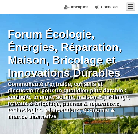
Inscription
Connexion
Forum Écologie,
Énergies, Réparation,
Maison, Bricolage et
Innovations Durables
Communauté d'entraide, conseils et
discussions pour un quotidien plus durable :
écologie, énergie, solaire, maison & jardinage,
travaux & bricolage, pannes & réparations,
technologies & innovations, économie &
finance alternative