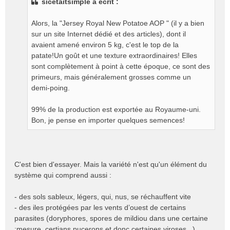
sicetaitsimple a écrit :
s
a
g
Alors, la "Jersey Royal New Potatoe AOP " (il y a bien
e
sur un site Internet dédié et des articles), dont il
n
avaient amené environ 5 kg, c'est le top de la
o
patate!Un goût et une texture extraordinaires! Elles
n
sont complètement à point à cette époque, ce sont des
l
primeurs, mais généralement grosses comme un
u
demi-poing.
99% de la production est exportée au Royaume-uni.
Bon, je pense en importer quelques semences!
C'est bien d'essayer. Mais la variété n'est qu'un élément du
système qui comprend aussi :
- des sols sableux, légers, qui, nus, se réchauffent vite
- des iles protégées par les vents d’ouest de certains
parasites (doryphores, spores de mildiou dans une certaine
:mesure, certians pucerons et donc certaines viroses...)