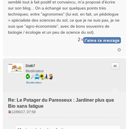
semblé tout à fait positif et convaincu, m'a proposé d'écrire
sur son blog... On a échangé sur quelques points très
techniques, entre "agronomes" (lui est, en fait, un pédologue
= spécialiste des sciences du sol, ce que je ne suis pas, je ne
suis que "agro-économiste", avec de bons souvenirs de
biologie / écologie et un peu de science du sol).
2
x
Citer
Did67
Modérateur
Re: Le Potager du Paresseux : Jardiner plus que
Bio sans fatigue
12/06/17, 07:58
M
e
s