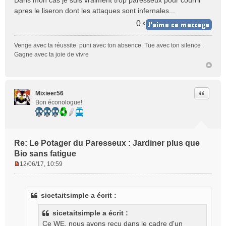
Dans mon cas je suis vraiment trop paresseux pour courrir
apres le liseron dont les attaques sont infernales...
0
x
Venge avec ta réussite. puni avec ton absence. Tue avec ton silence .
Gagne avec ta joie de vivre
Citer
Mixieer56
Bon éconologue!
Re: Le Potager du Paresseux : Jardiner plus que
Bio sans fatigue
12/06/17, 10:59
M
e
s
sicetaitsimple a écrit :
s
a
sicetaitsimple a écrit :
g
Ce WE, nous avons reçu dans le cadre d'un
e