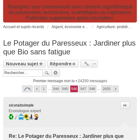
Rejoignez une communauté sans censure algorithmique
de passionnés, techniciens, scientifiques ou ingénieurs.
Publicités supprimées après inscription.
Accueil et sujets récents
Argent, économie et finance. Alimentation et agriculture. Développement durable, pollution de l'air et catastrophes. Gestion des déchets.
Agriculture: problèmes et pollutions, nouvelles techniques et solutions
Le Potager du Paresseux : Jardiner plus
que Bio sans fatigue
Nouveau sujet
Répondre
Premier message non lu
• 24250 messages
1
…
544
545
546
547
548
…
2425
Citer
sicetaitsimple
Econologue expert
Re: Le Potager du Paresseux : Jardiner plus que