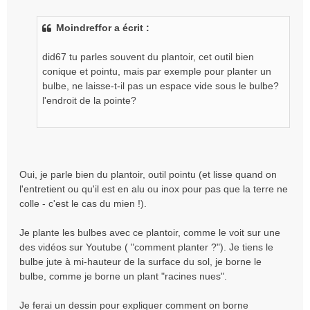
e
s
Moindreffor a écrit :
s
a
g
did67 tu parles souvent du plantoir, cet outil bien
e
conique et pointu, mais par exemple pour planter un
n
bulbe, ne laisse-t-il pas un espace vide sous le bulbe?
o
l'endroit de la pointe?
n
l
u
Oui, je parle bien du plantoir, outil pointu (et lisse quand on
l'entretient ou qu'il est en alu ou inox pour pas que la terre ne
colle - c'est le cas du mien !).
Je plante les bulbes avec ce plantoir, comme le voit sur une
des vidéos sur Youtube ( "comment planter ?"). Je tiens le
bulbe jute à mi-hauteur de la surface du sol, je borne le
bulbe, comme je borne un plant "racines nues".
Je ferai un dessin pour expliquer comment on borne