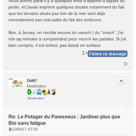
Nous avions parlé il y a quelques mois d'apports d'algues au
jardin, et j'avais exprimé quelques doutes notamment du fait
que les terrains situés pas loin de la mer sont déjà
normalement pas mal salés du fait des embruns.
Bon, à Jersey, on récolte encore du varech ( du "vraich", j'ai
mis qq minutes à comprendre) pour nourrir les patates. Si j'ai
bien compris, il est enfoui, pas laissé en surface.
1
x
Citer
Did67
Modérateur
Re: Le Potager du Paresseux : Jardiner plus que
Bio sans fatigue
12/06/17, 07:50
M