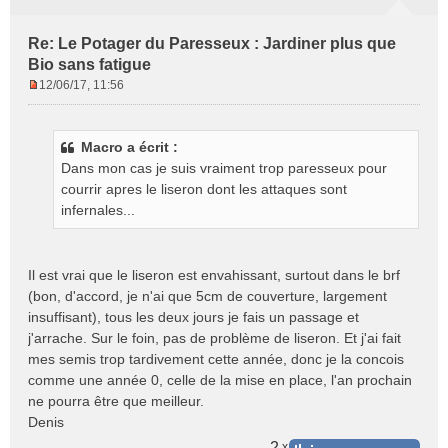
Re: Le Potager du Paresseux : Jardiner plus que
Bio sans fatigue
12/06/17, 11:56
M
e
s
Macro a écrit :
s
Dans mon cas je suis vraiment trop paresseux pour
a
g
courrir apres le liseron dont les attaques sont
e
infernales...
n
o
n
Il est vrai que le liseron est envahissant, surtout dans le brf
l
(bon, d'accord, je n'ai que 5cm de couverture, largement
u
insuffisant), tous les deux jours je fais un passage et
j'arrache. Sur le foin, pas de problème de liseron. Et j'ai fait
mes semis trop tardivement cette année, donc je la concois
comme une année 0, celle de la mise en place, l'an prochain
ne pourra être que meilleur.
Denis
2
x