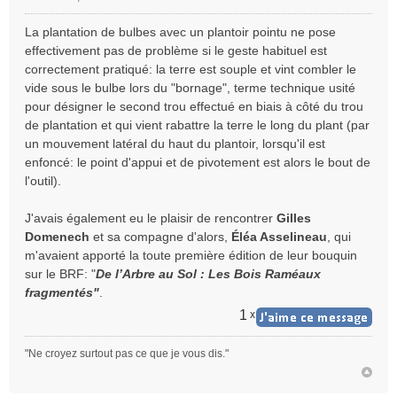
M
e
La plantation de bulbes avec un plantoir pointu ne pose
s
effectivement pas de problème si le geste habituel est
s
correctement pratiqué: la terre est souple et vint combler le
a
vide sous le bulbe lors du "bornage", terme technique usité
g
e
pour désigner le second trou effectué en biais à côté du trou
n
de plantation et qui vient rabattre la terre le long du plant (par
o
un mouvement latéral du haut du plantoir, lorsqu'il est
n
enfoncé: le point d'appui et de pivotement est alors le bout de
l
l'outil).
u
J'avais également eu le plaisir de rencontrer
Gilles
Domenech
et sa compagne d'alors,
Éléa Asselineau
, qui
m'avaient apporté la toute première édition de leur bouquin
sur le BRF: "
De l’Arbre au Sol : Les Bois Raméaux
fragmentés"
.
1
x
"Ne croyez surtout pas ce que je vous dis."