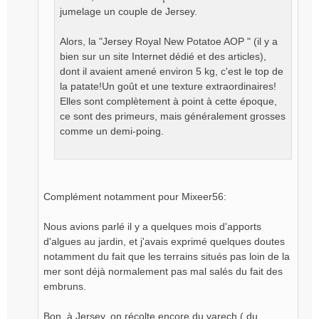
jumelage un couple de Jersey.
n
o
n
Alors, la "Jersey Royal New Potatoe AOP " (il y a
l
bien sur un site Internet dédié et des articles),
u
dont il avaient amené environ 5 kg, c'est le top de
la patate!Un goût et une texture extraordinaires!
Elles sont complètement à point à cette époque,
ce sont des primeurs, mais généralement grosses
comme un demi-poing.
Complément notamment pour Mixeer56:
Nous avions parlé il y a quelques mois d'apports
d'algues au jardin, et j'avais exprimé quelques doutes
notamment du fait que les terrains situés pas loin de la
mer sont déjà normalement pas mal salés du fait des
embruns.
Bon, à Jersey, on récolte encore du varech ( du