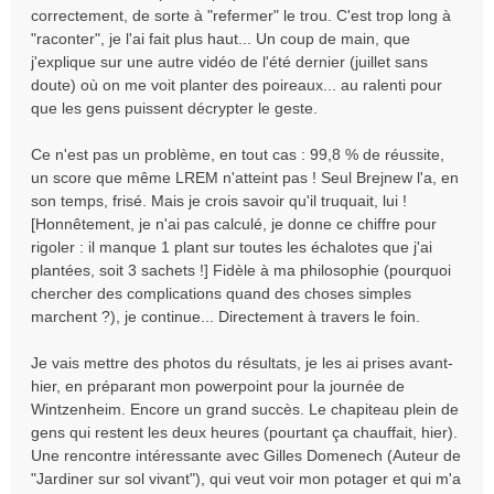
correctement, de sorte à "refermer" le trou. C'est trop long à
"raconter", je l'ai fait plus haut... Un coup de main, que
j'explique sur une autre vidéo de l'été dernier (juillet sans
doute) où on me voit planter des poireaux... au ralenti pour
que les gens puissent décrypter le geste.
Ce n'est pas un problème, en tout cas : 99,8 % de réussite,
un score que même LREM n'atteint pas ! Seul Brejnew l'a, en
son temps, frisé. Mais je crois savoir qu'il truquait, lui !
[Honnêtement, je n'ai pas calculé, je donne ce chiffre pour
rigoler : il manque 1 plant sur toutes les échalotes que j'ai
plantées, soit 3 sachets !] Fidèle à ma philosophie (pourquoi
chercher des complications quand des choses simples
marchent ?), je continue... Directement à travers le foin.
Je vais mettre des photos du résultats, je les ai prises avant-
hier, en préparant mon powerpoint pour la journée de
Wintzenheim. Encore un grand succès. Le chapiteau plein de
gens qui restent les deux heures (pourtant ça chauffait, hier).
Une rencontre intéressante avec Gilles Domenech (Auteur de
"Jardiner sur sol vivant"), qui veut voir mon potager et qui m'a