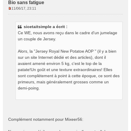
Bio sans fatigue
11/06/17, 23:11
M
e
s
sicetaitsimple a écrit :
s
Ce WE, nous avons reçu dans le cadre d'un jumelage
a
g
un couple de Jersey.
e
n
Alors, la "Jersey Royal New Potatoe AOP " (il y a bien
o
sur un site Internet dédié et des articles), dont il
n
avaient amené environ 5 kg, c'est le top de la
l
patate!Un goût et une texture extraordinaires! Elles
u
sont complètement à point à cette époque, ce sont des
primeurs, mais généralement grosses comme un
demi-poing.
Complément notamment pour Mixeer56: