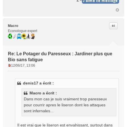
Citer
Macro
Econologue expert
Re: Le Potager du Paresseux : Jardiner plus que
Bio sans fatigue
12/06/17, 13:06
M
e
s
denis17 a écrit :
s
a
Macro a écrit :
g
Dans mon cas je suis vraiment trop paresseux
e
pour courrir apres le liseron dont les attaques
n
o
sont infernales...
n
l
Il est vrai que le liseron est envahissant, surtout dans
u