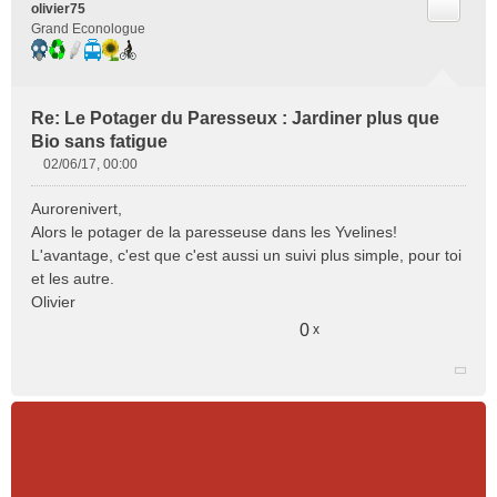
Citer
olivier75
Grand Econologue
Re: Le Potager du Paresseux : Jardiner plus que
Bio sans fatigue
02/06/17, 00:00
M
e
Aurorenivert,
s
Alors le potager de la paresseuse dans les Yvelines!
s
L'avantage, c'est que c'est aussi un suivi plus simple, pour toi
a
et les autre.
g
e
Olivier
n
0
x
o
n
l
u