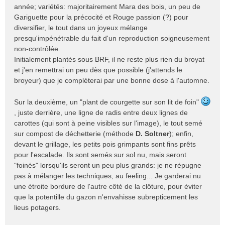
année; variétés: majoritairement Mara des bois, un peu de
Gariguette pour la précocité et Rouge passion (?) pour
diversifier, le tout dans un joyeux mélange
presqu'impénétrable du fait d'un reproduction soigneusement
non-contrôlée.
Initialement plantés sous BRF, il ne reste plus rien du broyat
et j'en remettrai un peu dès que possible (j'attends le
broyeur) que je compléterai par une bonne dose à l'automne.
Sur la deuxième, un "plant de courgette sur son lit de foin"
, juste derrière, une ligne de radis entre deux lignes de
carottes (qui sont à peine visibles sur l'image), le tout semé
sur compost de déchetterie (méthode
D. Soltner
); enfin,
devant le grillage, les petits pois grimpants sont fins prêts
pour l'escalade. Ils sont semés sur sol nu, mais seront
"foinés" lorsqu'ils seront un peu plus grands: je ne répugne
pas à mélanger les techniques, au feeling... Je garderai nu
une étroite bordure de l'autre côté de la clôture, pour éviter
que la potentille du gazon n'envahisse subrepticement les
lieus potagers.