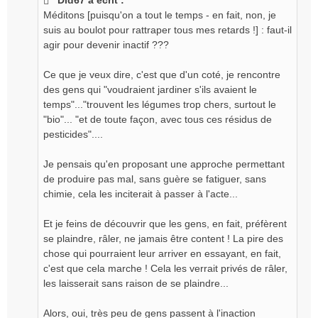
s
Méditons [puisqu'on a tout le temps - en fait, non, je
a
g
suis au boulot pour rattraper tous mes retards !] : faut-il
e
agir pour devenir inactif ???
n
o
Ce que je veux dire, c'est que d'un coté, je rencontre
n
des gens qui "voudraient jardiner s'ils avaient le
l
temps"..."trouvent les légumes trop chers, surtout le
u
"bio"... "et de toute façon, avec tous ces résidus de
pesticides"....
Je pensais qu'en proposant une approche permettant
de produire pas mal, sans guère se fatiguer, sans
chimie, cela les inciterait à passer à l'acte...
Et je feins de découvrir que les gens, en fait, préfèrent
se plaindre, râler, ne jamais être content ! La pire des
chose qui pourraient leur arriver en essayant, en fait,
c'est que cela marche ! Cela les verrait privés de râler,
les laisserait sans raison de se plaindre...
Alors, oui, très peu de gens passent à l'inaction