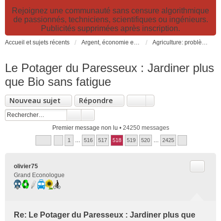
Rejoignez une communauté sans censure algorithmique
de passionnés, techniciens, scientifiques ou ingénieurs.
Publicités supprimées après inscription.
Accueil et sujets récents
Argent, économie et finance. Alimentation et agriculture. Développement durable, pollution de l'air et catastrophes. Gestion des déchets.
Agriculture: problèmes et pollutions, nouvelles techniques et solutions
Le Potager du Paresseux : Jardiner plus
que Bio sans fatigue
Nouveau sujet
Répondre
Premier message non lu
• 24250 messages
1
…
516
517
518
519
520
…
2425
Citer
olivier75
Grand Econologue
Re: Le Potager du Paresseux : Jardiner plus que