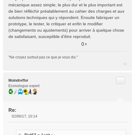
n
mécanique assez simple; le plus dur et le plus important est
o
de bien réfléchir préalablement au cahier des charges et aux
n
solutions techniques qui y répondent. Ensuite fabriquer un
l
prototype, le tester, le critiquer et enfin le modifier
u
(changements ou ajustements) pour arriver à quelque chose
de satisfaisant, susceptible d'être reproduit.
0
x
"Ne croyez surtout pas ce que je vous dis."
Citer
Moindreffor
Econologue expert
Re:
02/06/17, 10:14
M
e
s
Did67 a écrit :