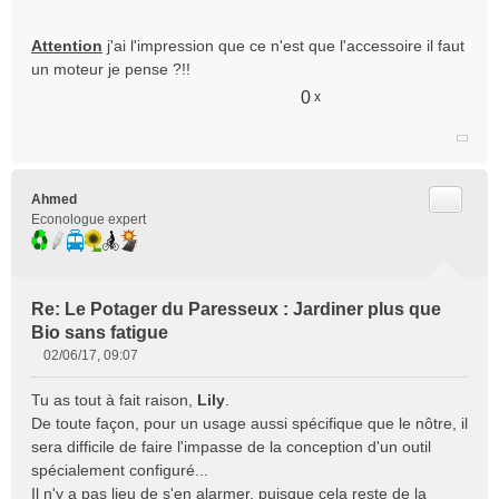
Attention
j'ai l'impression que ce n'est que l'accessoire il faut
un moteur je pense ?!!
0
x
Citer
Ahmed
Econologue expert
Re: Le Potager du Paresseux : Jardiner plus que
Bio sans fatigue
02/06/17, 09:07
M
e
Tu as tout à fait raison,
Lily
.
s
De toute façon, pour un usage aussi spécifique que le nôtre, il
s
sera difficile de faire l'impasse de la conception d'un outil
a
spécialement configuré...
g
e
Il n'y a pas lieu de s'en alarmer, puisque cela reste de la