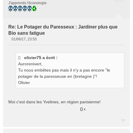
J'apprends l'éconologie
Re: Le Potager du Paresseux : Jardiner plus que
Bio sans fatigue
01/06/17, 23:55
M
e
s
olivier75 a écrit :
s
Aurorenivert,
a
g
Tu nous embêtes pas mais il n'y a pas encore "le
e
potager de la paresseuse en (bretagne )"!
n
Olivier
o
n
l
Moi c'est dans les Yvelines, en région parisienne!
u
0
x