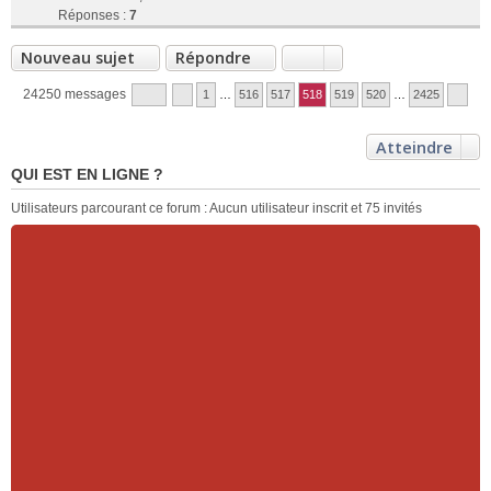
Réponses :
7
Nouveau sujet
Répondre
24250 messages
1
…
516
517
518
519
520
…
2425
Atteindre
QUI EST EN LIGNE ?
Utilisateurs parcourant ce forum : Aucun utilisateur inscrit et 75 invités