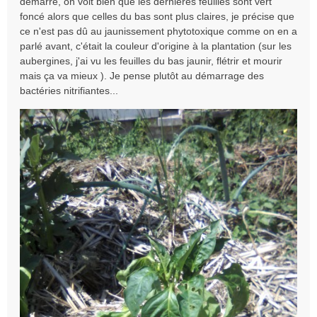
démarré, on voit bien que les dernières feuilles sont vert
s
foncé alors que celles du bas sont plus claires, je précise que
a
ce n'est pas dû au jaunissement phytotoxique comme on en a
g
e
parlé avant, c'était la couleur d'origine à la plantation (sur les
n
aubergines, j'ai vu les feuilles du bas jaunir, flétrir et mourir
o
mais ça va mieux ). Je pense plutôt au démarrage des
n
bactéries nitrifiantes...
l
u