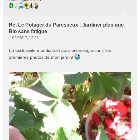
Re: Le Potager du Paresseux : Jardiner plus que
Bio sans fatigue
02/06/17, 12:23
M
e
En exclusivité mondiale et pour econologie.com, les
s
premières photos de mon jardin!
s
a
g
e
n
o
n
l
u