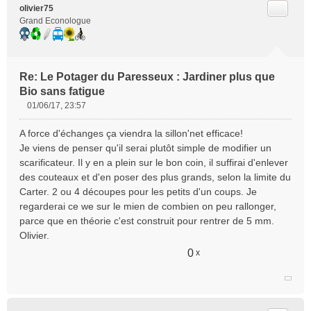
Citer
olivier75
Grand Econologue
Re: Le Potager du Paresseux : Jardiner plus que
Bio sans fatigue
01/06/17, 23:57
M
e
A force d'échanges ça viendra la sillon'net efficace!
s
Je viens de penser qu'il serai plutôt simple de modifier un
s
scarificateur. Il y en a plein sur le bon coin, il suffirai d'enlever
a
des couteaux et d'en poser des plus grands, selon la limite du
g
e
Carter. 2 ou 4 découpes pour les petits d'un coups. Je
n
regarderai ce we sur le mien de combien on peu rallonger,
o
parce que en théorie c'est construit pour rentrer de 5 mm.
n
Olivier.
l
u
0
x