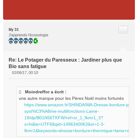
Citer
lily 31
J'apprends l'éconologie
Re: Le Potager du Paresseux : Jardiner plus que
Bio sans fatigue
02/06/17, 00:10
M
e
s
Moindreffor a écrit :
s
une autre marque pour les Pères Noël moins fortunés
a
g
https://www.amazon.fr/SHINDAIWA-Dresse-bordure-pour-
e
syst%C3%A8me-multifonctions-Lame-
n
19/dp/B01N56TKFW/ref=sr_1_fkmr1_3?
o
s=hi&ie=UTF8&qid=1496340063&sr=1-3-
n
fkmr1&keywords=dresse+bordure+thermique+lame+metal
l
u