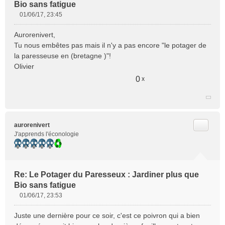
Bio sans fatigue
01/06/17, 23:45
M
e
Aurorenivert,
s
Tu nous embêtes pas mais il n'y a pas encore "le potager de
s
la paresseuse en (bretagne )"!
a
Olivier
g
e
0
x
n
o
n
l
u
Citer
aurorenivert
J'apprends l'éconologie
Re: Le Potager du Paresseux : Jardiner plus que
Bio sans fatigue
01/06/17, 23:53
M
e
Juste une dernière pour ce soir, c'est ce poivron qui a bien
s