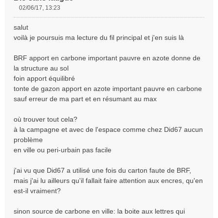
02/06/17, 13:23
M
e
salut
s
voilà je poursuis ma lecture du fil principal et j'en suis là
s
a
BRF apport en carbone important pauvre en azote donne de
g
e
la structure au sol
n
foin apport équilibré
o
tonte de gazon apport en azote important pauvre en carbone
n
sauf erreur de ma part et en résumant au max
l
u
où trouver tout cela?
à la campagne et avec de l'espace comme chez Did67 aucun
problème
en ville ou peri-urbain pas facile
j'ai vu que Did67 a utilisé une fois du carton faute de BRF,
mais j'ai lu ailleurs qu'il fallait faire attention aux encres, qu'en
est-il vraiment?
sinon source de carbone en ville: la boite aux lettres qui