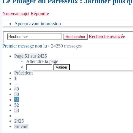
Le Potager du Paresseux : Jardiner plus qu
Nouveau sujet
Répondre
Aperçu avant impression
Recherche avancée
Rechercher
Premier message non lu
• 24250 messages
Page
51
sur
2425
Atteindre la page :
Précédent
1
…
49
50
51
52
53
…
2425
Suivant