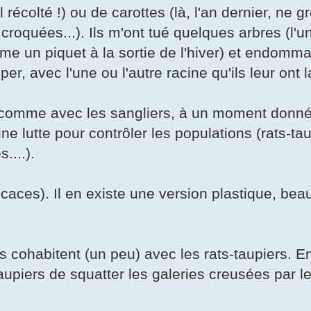
 récolté !) ou de carottes (là, l'an dernier, ne g
roquées...). Ils m'ont tué quelques arbres (l'un
e un piquet à la sortie de l'hiver) et endomm
r, avec l'une ou l'autre racine qu'ils leur ont la
, comme avec les sangliers, à un moment donné,
une lutte pour contrôler les populations (rats-ta
....).
fficaces). Il en existe une version plastique, b
s cohabitent (un peu) avec les rats-taupiers. Enf
taupiers de squatter les galeries creusées par l