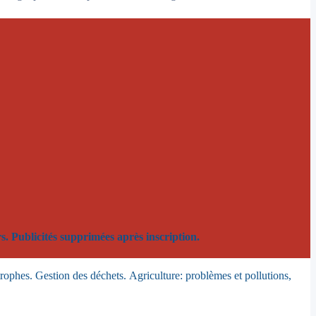
. Publicités supprimées après inscription.
trophes. Gestion des déchets.
Agriculture: problèmes et pollutions,