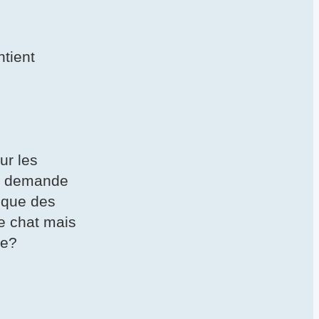
ntient
ur les
me demande
t que des
de chat mais
re?