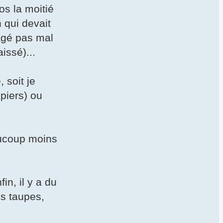
ros la moitié
 qui devait
agé pas mal
issé)...
 soit je
upiers) ou
eaucoup moins
in, il y a du
es taupes,