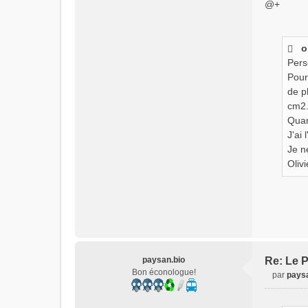
@+
l
u
o
Pers
Pour 
de p
cm2.
Quan
J'ai 
Je n
Olivi
paysan.bio
Re: Le P
Bon éconologue!
par
paysa
M
e