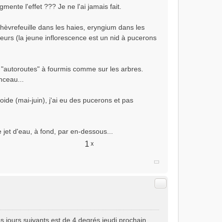
ente l'effet ??? Je ne l'ai jamais fait.
chèvrefeuille dans les haies, eryngium dans les
leurs (la jeune inflorescence est un nid à pucerons
s "autoroutes" à fourmis comme sur les arbres.
nceau...
roide (mai-juin), j'ai eu des pucerons et pas
e jet d'eau, à fond, par en-dessous...
1
x
Citer
 jours suivants est de 4 degrés jeudi prochain.