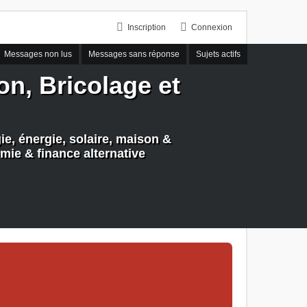
Inscription
Connexion
Messages non lus
Messages sans réponse
Sujets actifs
n, Bricolage et
e, énergie, solaire, maison &
mie & finance alternative