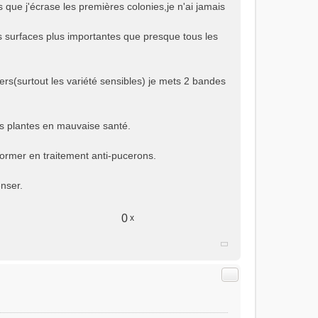
 que j'écrase les premières colonies,je n'ai jamais
 surfaces plus importantes que presque tous les
iers(surtout les variété sensibles) je mets 2 bandes
es plantes en mauvaise santé.
former en traitement anti-pucerons.
enser.
0
x
Citer