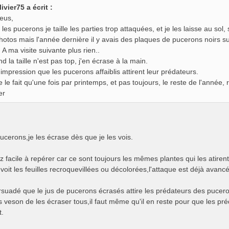
livier75 a écrit :
eus,
les pucerons je taille les parties trop attaquées, et je les laisse au sol, 
hotos mais l'année dernière il y avais des plaques de pucerons noirs su
 A ma visite suivante plus rien..
d la taille n'est pas top, j'en écrase à la main.
l'impression que les pucerons affaiblis attirent leur prédateurs.
e le fait qu'une fois par printemps, et pas toujours, le reste de l'année,
er
ucerons,je les écrase dès que je les vois.
z facile à repérer car ce sont toujours les mêmes plantes qui les atiren
oit les feuilles recroquevillées ou décolorées,l'attaque est déjà avanc
ersuadé que le jus de pucerons écrasés attire les prédateurs des pucer
as veson de les écraser tous,il faut même qu'il en reste pour que les pr
t.