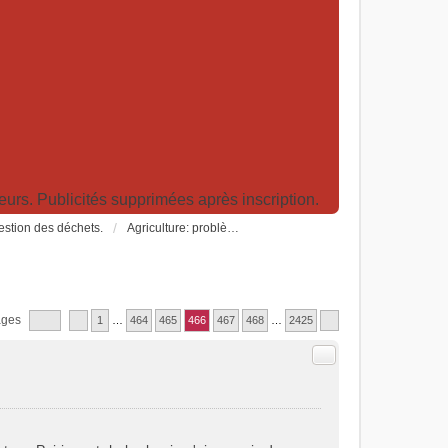
rs. Publicités supprimées après inscription.
Gestion des déchets.
Agriculture: problèmes et pollutions, nouvelles techniques et solutions
ages
1
…
464
465
466
467
468
…
2425
Citer