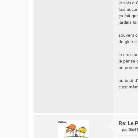
je sais qu
fais aucun
ça fait q
jardins fa
souvent ce
de glue s
je crois 
je pense q
en présen
au bout d
c'est mêm
Re: Le P
par
Did6
M