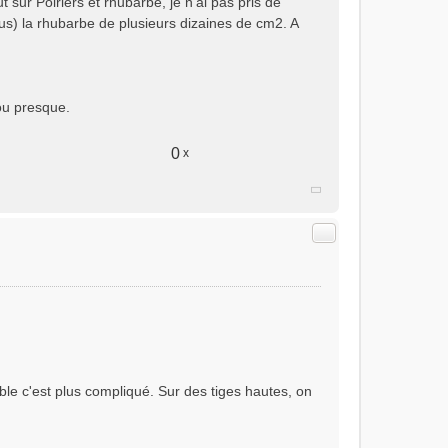
ut sur Poiriers et rhubarbe, je n'ai pas pris de
us) la rhubarbe de plusieurs dizaines de cm2. A
 ou presque.
0
x
Citer
uble c'est plus compliqué. Sur des tiges hautes, on