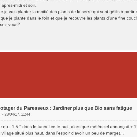
i après-midi et soir.
ue je vais planter la moitié des plants de la serre qui sont gélifs à parti
 que je plante dans le foin et que je recouvre les plants d'une fine couc
nsez-vous?
otager du Paresseux : Jardiner plus que Bio sans fatigue
7
»
28/04/17, 11:44
e eu - 1,5 ° dans le tunnel cette nuit, alors que météociel annonçait + 
n village situé plus haut, dans l'espoir d'avoir un peu de marge)...