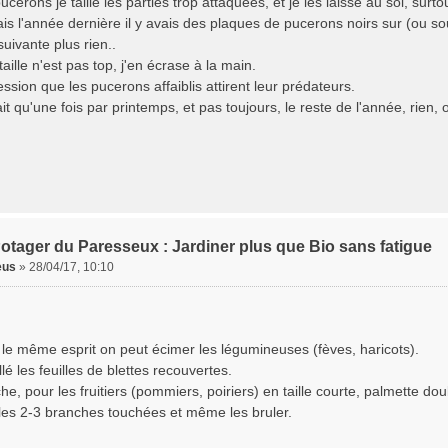
ucerons je taille les parties trop attaquées, et je les laisse au sol, surto
is l'année dernière il y avais des plaques de pucerons noirs sur (ou so
suivante plus rien..
aille n'est pas top, j'en écrase à la main.
ression que les pucerons affaiblis attirent leur prédateurs.
ait qu'une fois par printemps, et pas toujours, le reste de l'année, rien,
otager du Paresseux : Jardiner plus que Bio sans fatigue
eus
»
28/04/17, 10:10
 le même esprit on peut écimer les légumineuses (fèves, haricots).
illé les feuilles de blettes recouvertes.
e, pour les fruitiers (pommiers, poiriers) en taille courte, palmette do
 les 2-3 branches touchées et même les bruler.