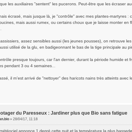
ue les auxiliaires "sentent" les pucerons. Peut-être que les écraser augm
mais écrasé, mais jusque là, je "contrôle" avec mes plantes-martyres : 
apucines, mais aussi rumex, ou certains choux que je laisse monter en f
.
assissiers, assez sensibles aussi (les jeunes pousses), on retrouve le
aussi utilisé de la glu, en badigeonnant le bas de la tige principale au pi
ontrôle presque toujours, car l'an dernier, durant la période humide et f
res pendant 3 ou 4 semaines...
ssé, il m'est arrivé de "nettoyer" des haricots nains très atteints avec l
otager du Paresseux : Jardiner plus que Bio sans fatigue
n.bio
»
28/04/17, 11:18
météociel annonce 1 degré cette nuit et la température la plus bassedes