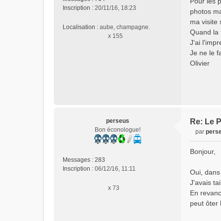
Pour les p
s
Inscription :
20/11/16, 18:23
photos ma
a
ma visite 
g
Localisation :
aube, champagne.
e
Quand la t
x 155
n
J'ai l'imp
o
Je ne le f
n
Olivier
l
u
perseus
Re: Le P
Bon éconologue!
par
pers
M
e
Bonjour,
s
Messages :
283
s
Inscription :
06/12/16, 11:11
Oui, dans
a
J'avais ta
g
x 73
e
En revanch
n
peut ôter
o
n