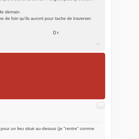
r de demain.
he de foin qu'ils auront pour tache de traverser.
0
x
Citer
1 pour un lieu situé au-dessus (je "rentre" comme