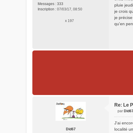
s
Messages :
333
pluie jeud
s
Inscription :
07/03/17, 08:50
je crois q
a
je précise
g
x 197
e
qu'en pe
n
o
n
l
u
Re: Le P
par
Did6
M
e
J'ai encor
s
localité u
Did67
s