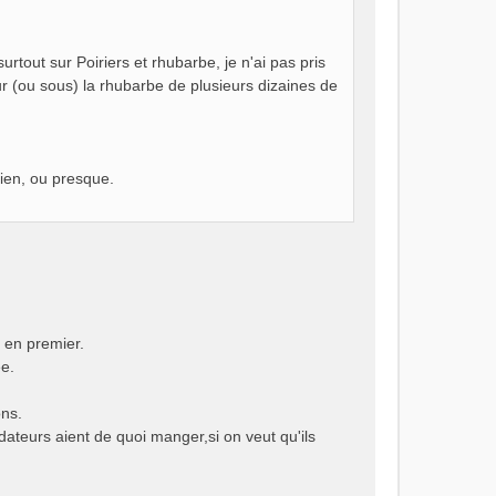
surtout sur Poiriers et rhubarbe, je n'ai pas pris
r (ou sous) la rhubarbe de plusieurs dizaines de
 rien, ou presque.
t en premier.
ée.
ons.
édateurs aient de quoi manger,si on veut qu'ils