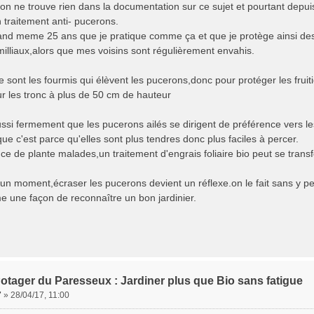
'on ne trouve rien dans la documentation sur ce sujet et pourtant depuis
 traitement anti- pucerons.
uand meme 25 ans que je pratique comme ça et que je protège ainsi des
milliaux,alors que mes voisins sont régulièrement envahis.
 sont les fourmis qui élèvent les pucerons,donc pour protéger les fruit
ur les tronc à plus de 50 cm de hauteur
aussi fermement que les pucerons ailés se dirigent de préférence vers l
ue c'est parce qu'elles sont plus tendres donc plus faciles à percer.
ce de plante malades,un traitement d'engrais foliaire bio peut se trans
'un moment,écraser les pucerons devient un réflexe.on le fait sans y p
e une façon de reconnaître un bon jardinier.
otager du Paresseux : Jardiner plus que Bio sans fatigue
7
»
28/04/17, 11:00