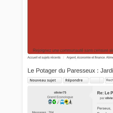
Rejoignez une communauté sans censure algor
Accueil et sujets récents
Argent, économie et finance. Alime
Le Potager du Paresseux : Jardi
Nouveau sujet
Répondre
olivier75
Re: Le P
Grand Econologue
par
olivi
M
e
Perseus,
s
Messages :
764