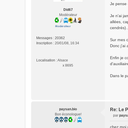
e
Je pense q
s
Did67
s
Modérateur
Je n'ai ja
a
allées, c
g
e
cendrés)..
n
o
Messages :
20362
Sur mes c
n
Inscription :
20/01/08, 16:34
Donc j'ai 
l
u
Enfin je c
Localisation :
Alsace
d'auxiliai
x 8695
Dans le pa
paysan.bio
Re: Le P
Bon éconologue!
par
paysa
M
e
chez moi,