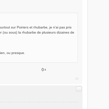
surtout sur Poiriers et rhubarbe, je n'ai pas pris
r (ou sous) la rhubarbe de plusieurs dizaines de
 rien, ou presque.
0
x
Citer