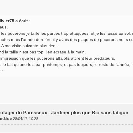
livier75 a écrit :
eus,
les pucerons je taille les parties trop attaquées, et je les laisse au sol, 
hotos mais l'année dernière il y avais des plaques de pucerons noirs su
 A ma visite suivante plus rien..
d la taille n'est pas top, j'en écrase à la main.
l'impression que les pucerons affaiblis attirent leur prédateurs.
e le fait qu'une fois par printemps, et pas toujours, le reste de l'année,
er
otager du Paresseux : Jardiner plus que Bio sans fatigue
n.bio
»
28/04/17, 10:28