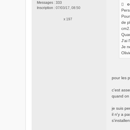
s
Messages :
333
o
s
Inscription :
07/03/17, 08:50
Pers
a
g
Pour 
x 197
e
de p
n
cm2.
o
Quan
n
J'ai 
l
Je n
u
Olivi
pour les p
c'est asse
quand on v
je suis p
il n'y a p
s'installen