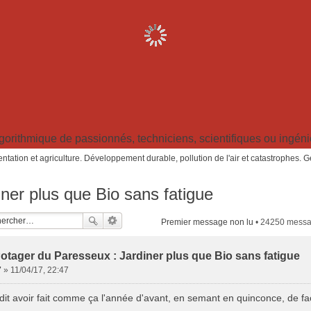
ithmique de passionnés, techniciens, scientifiques ou ingénieu
ntation et agriculture. Développement durable, pollution de l'air et catastrophes. 
ner plus que Bio sans fatigue
Premier message non lu
• 24250 mess
otager du Paresseux : Jardiner plus que Bio sans fatigue
7
»
11/04/17, 22:47
il dit avoir fait comme ça l'année d'avant, en semant en quinconce, de f