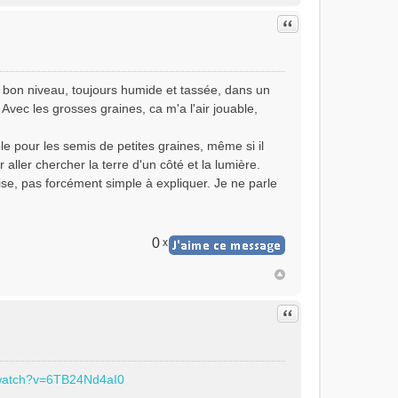
Citer
u bon niveau, toujours humide et tassée, dans un
 Avec les grosses graines, ca m'a l'air jouable,
le pour les semis de petites graines, même si il
 aller chercher la terre d'un côté et la lumière.
tise, pas forcément simple à expliquer. Je ne parle
0
x
Citer
/watch?v=6TB24Nd4aI0