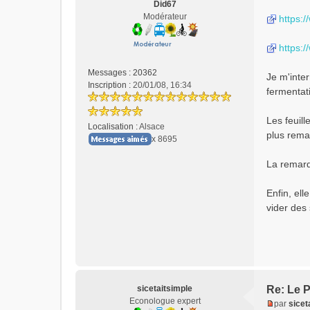
Did67
s
Modérateur
https:
a
g
e
https:
n
o
Messages :
20362
Je m'inter
n
Inscription :
20/01/08, 16:34
fermentat
l
u
Les feuill
Localisation :
Alsace
plus rema
x 8695
La remarq
Enfin, ell
vider des
sicetaitsimple
Re: Le P
Econologue expert
par
sicet