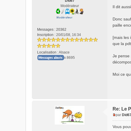
Did67
s
Modérateur
Il dit aus
a
g
e
Donc sauf
n
paille enc
o
Messages :
20362
n
Inscription :
20/01/08, 16:34
[mais les 
l
que la pdt
u
Localisation :
Alsace
Je pense s
x 8695
décomposi
Moi ce qu
Re: Le P
par
Did6
M
e
Vous pouve
s