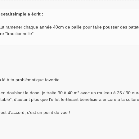
icetaitsimple a écrit :
 faut ramener chaque année 40cm de paille pour faire pousser des pata
re "traditionnelle".
 là à ta problématique favorite.
 en doublant la dose, je traite 30 à 40 m² avec un rouleau à 25 / 30 e
able", d'autant plus que l'effet fertilisant bénéficiera encore à la cultur
est d'accord, c'est un point de vue !