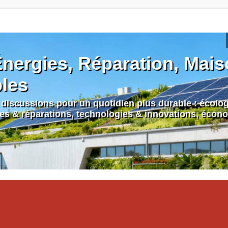
nergies, Réparation, Maiso
bles
discussions pour un quotidien plus durable : écologi
nes & réparations, technologies & innovations, écono