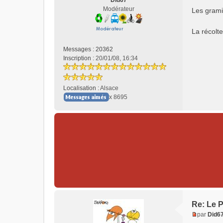
Did67
s
Modérateur
Les gramin
a
g
e
La récolte
n
o
Messages :
20362
n
Inscription :
20/01/08, 16:34
l
u
Localisation :
Alsace
x 8695
Re: Le P
par
Did6
M