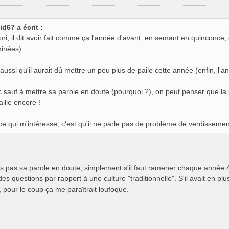
id67 a écrit :
iori, il dit avoir fait comme ça l'année d'avant, en semant en quinconce,
inées).
t aussi qu'il aurait dû mettre un peu plus de paile cette année (enfin, l'a
 sauf à mettre sa parole en doute (pourquoi ?), on peut penser que la
aille encore !
ce qui m'intéresse, c'est qu'il ne parle pas de problème de verdissemen
s pas sa parole en doute, simplement s'il faut ramener chaque année 40
es questions par rapport à une culture "traditionnelle". S'il avait en p
 pour le coup ça me paraîtrait loufoque.