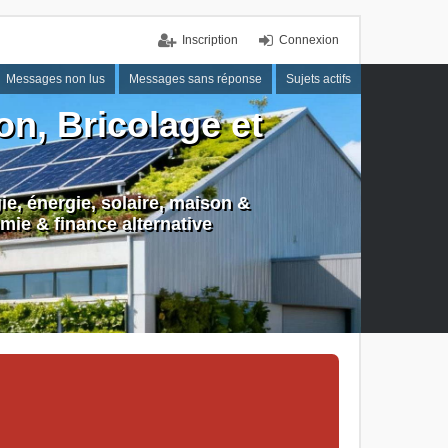
Inscription
Connexion
Messages non lus
Messages sans réponse
Sujets actifs
n, Bricolage et
e, énergie, solaire, maison &
mie & finance alternative