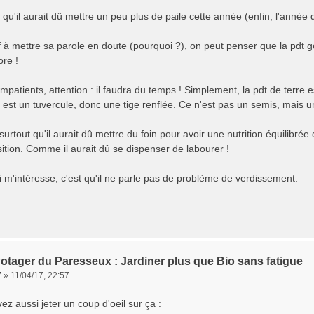
si qu'il aurait dû mettre un peu plus de paile cette année (enfin, l'année 
 à mettre sa parole en doute (pourquoi ?), on peut penser que la pdt 
ore !
impatients, attention : il faudra du temps ! Simplement, la pdt de terre
 est un tuvercule, donc une tige renflée. Ce n'est pas un semis, mais un
urtout qu'il aurait dû mettre du foin pour avoir une nutrition équilibrée 
tion. Comme il aurait dû se dispenser de labourer !
i m'intéresse, c'est qu'il ne parle pas de problème de verdissement.
otager du Paresseux : Jardiner plus que Bio sans fatigue
7
»
11/04/17, 22:57
z aussi jeter un coup d'oeil sur ça :