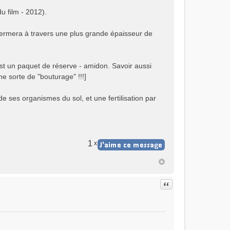
du film - 2012).
germera à travers une plus grande épaisseur de
 est un paquet de réserve - amidon. Savoir aussi
e sorte de "bouturage" !!!]
de ses organismes du sol, et une fertilisation par
1
x
Citer