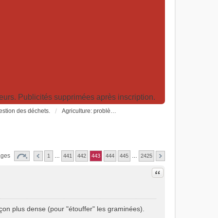
rs. Publicités supprimées après inscription.
Gestion des déchets.
Agriculture: problèmes et pollutions, nouvelles techniques et solutions
ages
1
…
441
442
443
444
445
…
2425
Citer
açon plus dense (pour "étouffer" les graminées).