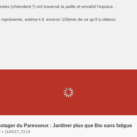
ées (chiendent !) ont traversé la paille et envahit l'espace...
 représente, estime-t-il, environ 1/5ème de ce qu'il a obtenu
otager du Paresseux : Jardiner plus que Bio sans fatigue
7
»
11/04/17, 23:14