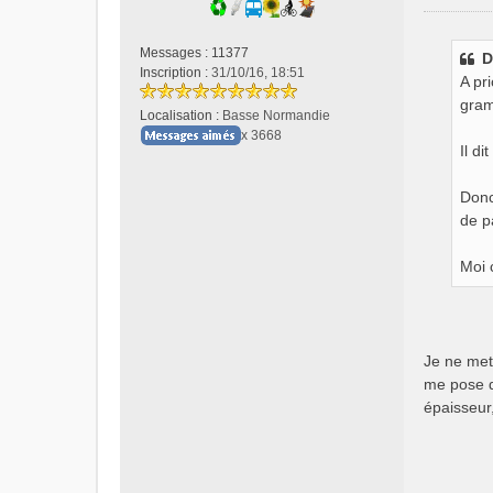
M
e
s
Messages :
11377
D
s
Inscription :
31/10/16, 18:51
A pr
a
g
gram
Localisation :
Basse Normandie
e
x 3668
n
Il di
o
n
Donc
l
de p
u
Moi 
Je ne met
me pose d
épaisseur,