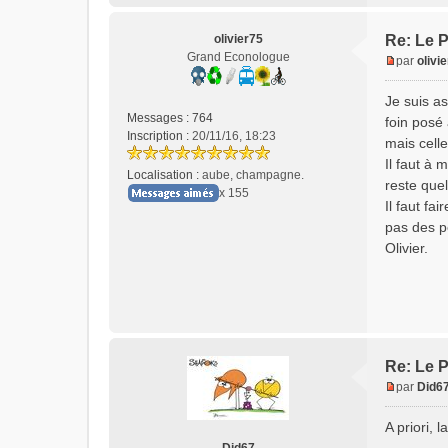
olivier75
Re: Le P
Grand Econologue
par
olivi
M
e
Je suis a
s
Messages :
764
foin posé 
s
Inscription :
20/11/16, 18:23
mais celle
a
Il faut à 
g
Localisation :
aube, champagne.
e
reste quel
x 155
n
Il faut fa
o
pas des pe
n
Olivier.
l
u
Re: Le P
par
Did6
M
e
A priori, 
s