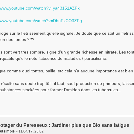
//www.youtube.com/watch?v=ya43151AZFk
//www.youtube.com/watch?v=DbnFxCO3ZFg
roge sur le flétrissement qu'elle signale. Je doute que ce soit un flétr
ion des tontes ???
es sont vert très sombre, signe d'un grande richesse en nitrate. Les tontes
rquable qu'elle note l'absence de maladies / parasitisme.
ue comme quoi tontes, paille, etc cela n'a aucune importance est bien
e récolte sans doute trop tôt : il faut, sauf production de primeurs, laisse
 substances stockées pour former l'amidon dans les tubercules...
otager du Paresseux : Jardiner plus que Bio sans fatigue
aitsimple
»
11/04/17, 23:02