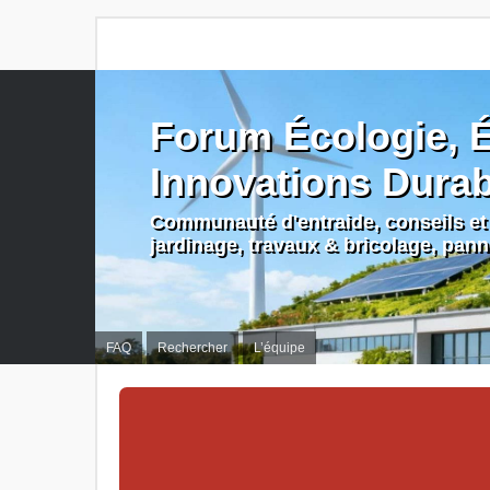
Forum Écologie, É
Innovations Dura
Communauté d'entraide, conseils et 
jardinage, travaux & bricolage, pan
FAQ
Rechercher
L’équipe