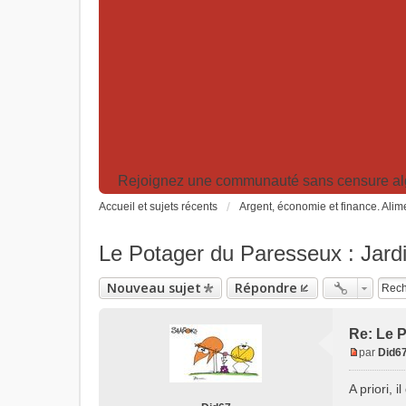
Rejoignez une communauté sans censure algor
Accueil et sujets récents
Argent, économie et finance. Alime
Le Potager du Paresseux : Jardi
Nouveau sujet
Répondre
Re: Le P
par
Did6
M
e
A priori, 
s