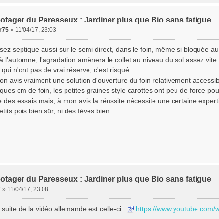
otager du Paresseux : Jardiner plus que Bio sans fatigue
er75
»
11/04/17, 23:03
ssez septique aussi sur le semi direct, dans le foin, même si bloquée a
à l'automne, l'agradation amènera le collet au niveau du sol assez vite.
 qui n'ont pas de vrai réserve, c'est risqué.
mon avis vraiment une solution d'ouverture du foin relativement accessib
ques cm de foin, les petites graines style carottes ont peu de force pour
ire des essais mais, à mon avis la réussite nécessite une certaine exper
tits pois bien sûr, ni des fèves bien.
otager du Paresseux : Jardiner plus que Bio sans fatigue
7
»
11/04/17, 23:08
la suite de la vidéo allemande est celle-ci :
https://www.youtube.com