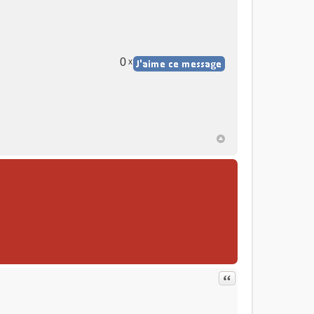
0
x
Citer