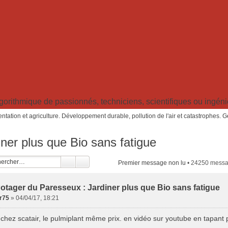
ithmique de passionnés, techniciens, scientifiques ou ingénieu
ntation et agriculture. Développement durable, pollution de l'air et catastrophes. 
ner plus que Bio sans fatigue
Premier message non lu
• 24250 mess
otager du Paresseux : Jardiner plus que Bio sans fatigue
er75
»
04/04/17, 18:21
hez scatair, le pulmiplant même prix. en vidéo sur youtube en tapant 