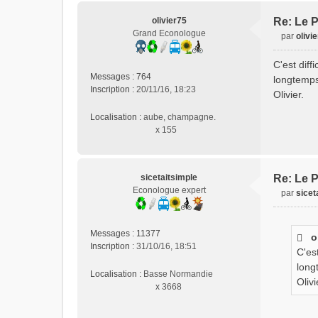
olivier75
Re: Le P
Grand Econologue
par
olivi
M
e
C'est diff
s
Messages :
764
longtemps.
s
Inscription :
20/11/16, 18:23
Olivier.
a
g
Localisation :
aube, champagne.
e
x 155
n
o
n
l
sicetaitsimple
Re: Le P
u
Econologue expert
par
sicet
M
e
s
Messages :
11377
o
s
Inscription :
31/10/16, 18:51
C'es
a
g
long
Localisation :
Basse Normandie
e
Olivi
x 3668
n
o
n