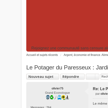
Rejoignez une communauté sans censure algor
Accueil et sujets récents
Argent, économie et finance. Alime
Le Potager du Paresseux : Jardi
Nouveau sujet
Répondre
olivier75
Re: Le P
Grand Econologue
par
olivi
M
e
Le même c
s
Messages :
764