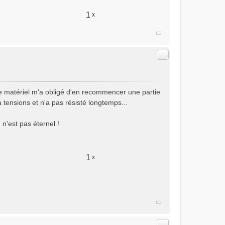
1
x
Citer
de matériel m'a obligé d'en recommencer une partie
 à tensions et n'a pas résisté longtemps...
 n'est pas éternel !
1
x
Citer