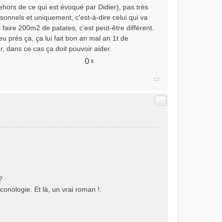
hors de ce qui est évoqué par Didier), pas très
sonnels et uniquement, c'est-à-dire celui qui va
t faire 200m2 de patates, c'est peut-être différent.
eu près ça, ça lui fait bon an mal an 1t de
r, dans ce cas ça doit pouvoir aider.
0
x
Citer
?
éconologie. Et là, un vrai roman !.