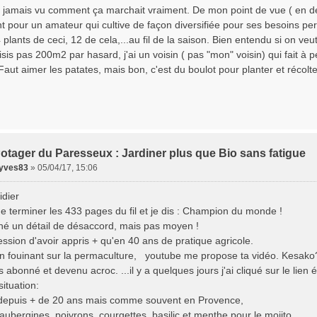
s jamais vu comment ça marchait vraiment. De mon point de vue ( en de
t pour un amateur qui cultive de façon diversifiée pour ses besoins per
 plants de ceci, 12 de cela,...au fil de la saison. Bien entendu si on veu
sis pas 200m2 par hasard, j'ai un voisin ( pas "mon" voisin) qui fait à p
.Faut aimer les patates, mais bon, c'est du boulot pour planter et récolte
otager du Paresseux : Jardiner plus que Bio sans fatigue
lyves83
»
05/04/17, 15:06
idier
de terminer les 433 pages du fil et je dis : Champion du monde !
ché un détail de désaccord, mais pas moyen !
ression d'avoir appris + qu'en 40 ans de pratique agricole.
 en fouinant sur la permaculture, youtube me propose ta vidéo. Kesako
 abonné et devenu acroc. ...il y a quelques jours j'ai cliqué sur le lien 
ituation:
 depuis + de 20 ans mais comme souvent en Provence,
aubergines, poivrons, courgettes, basilic et menthe pour le mojito.