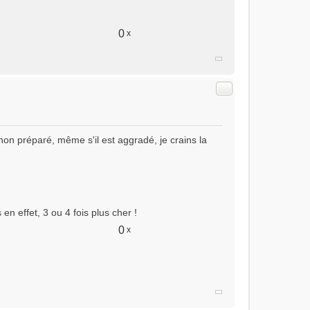
0
x
Citer
 non préparé, même s'il est aggradé, je crains la
en effet, 3 ou 4 fois plus cher !
0
x