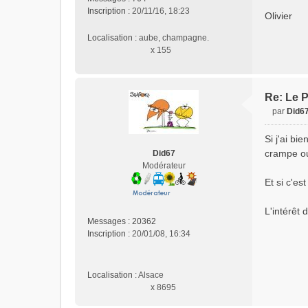
s
Inscription :
20/11/16, 18:23
Olivier
a
g
Localisation :
aube, champagne.
e
x 155
n
o
n
l
Re: Le P
u
par
Did6
M
e
Si j'ai bi
s
crampe ou
Did67
s
Modérateur
a
Et si c'es
g
e
n
L'intérêt 
o
Messages :
20362
n
Inscription :
20/01/08, 16:34
l
u
Localisation :
Alsace
x 8695