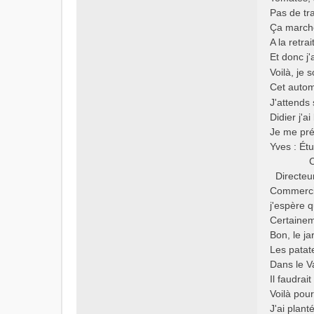
u
Pas de tr
Ça marche
A la retra
Et donc j
Voilà, je
Cet autom
J'attends
Didier j'a
Je me pré
Yves : Ét
Contrôl
Directeur
Commercia
j'espère 
Certainem
Bon, le ja
Les patate
Dans le V
Il faudra
Voilà pour
J'ai plan