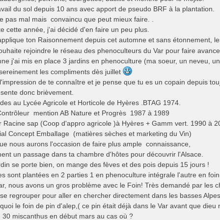
avail du sol depuis 10 ans avec apport de pseudo BRF à la plantation.
 pas mal mais convaincu que peut mieux faire. .
ite cette année, j'ai décidé d'en faire un peu plus.
'applique ton Raisonnement depuis cet automne et sans étonnement, les 
 souhaite rejoindre le réseau des phenoculteurs du Var pour faire avan
ne j'ai mis en place 3 jardins en phenoculture (ma soeur, un neveu, un
 sereinement les compliments dès juillet
i l'impression de te connaître et je pense que tu es un copain depuis tou
sente donc brièvement.
udes au Lycée Agricole et Horticole de Hyères .BTAG 1974.
eur mention AB Nature et Progrès 1987 à 1989
 Racine sap (Coop d'appro agricole )à Hyères + Gamm vert. 1990 à 2
l Concept Emballage (matières sèches et marketing du Vin)
que nous aurons l'occasion de faire plus ample connaissance,
ent un passage dans ta chambre d'hôtes pour découvrir l'Alsace.
rdin se porte bien, on mange des fèves et des pois depuis 15 jours !
s sont plantées en 2 parties 1 en phenoculture intégrale l'autre en foin
ar, nous avons un gros problème avec le Foin! Très demandé par les ch
it se regrouper pour aller en chercher directement dans les basses Alp
quoi le foin de pin d'alep,( ce pin était déjà dans le Var avant que dieu n
té 30 miscanthus en début mars au cas où ?