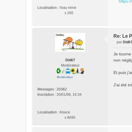
e
https:
n
Localisation :
l'eau reine
o
x 260
n
l
u
Re: Le P
par
Did6
M
e
Je tourne
s
non néglig
Did67
s
Modérateur
a
Et puis j'
g
e
n
J'ai été t
o
Messages :
20362
n
Inscription :
20/01/08, 16:34
l
u
Localisation :
Alsace
x 8695