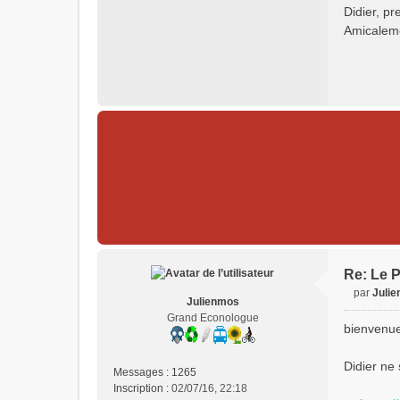
Didier, pr
Amicalem
Re: Le P
par
Juli
Julienmos
M
Grand Econologue
e
bienvenue
s
s
Didier ne
a
Messages :
1265
g
Inscription :
02/07/16, 22:18