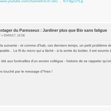
//www.youtube.com/channel/UCm-SeC ... fUT8gZvYLg
otager du Paresseux : Jardiner plus que Bio sans fatigue
7
»
05/04/17, 16:56
 la suivante - et comme d'hab, ces derniers temps, un petit problème 
eable... Le fil du micro qui a lâché - à la sortie du boitier, il est soumis
ai été aux funérailles d'un ancien collègue - histoire de se rappeler qu'on
rès touché par le message d'Yves !