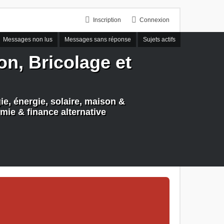
Inscription
Connexion
Messages non lus
Messages sans réponse
Sujets actifs
n, Bricolage et
e, énergie, solaire, maison &
mie & finance alternative