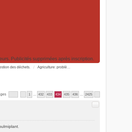
rs. Publicités supprimées après inscription.
Gestion des déchets.
Agriculture: problèmes et pollutions, nouvelles techniques et solutions
ages
1
…
432
433
434
435
436
…
2425
Citer
pulmiplant.