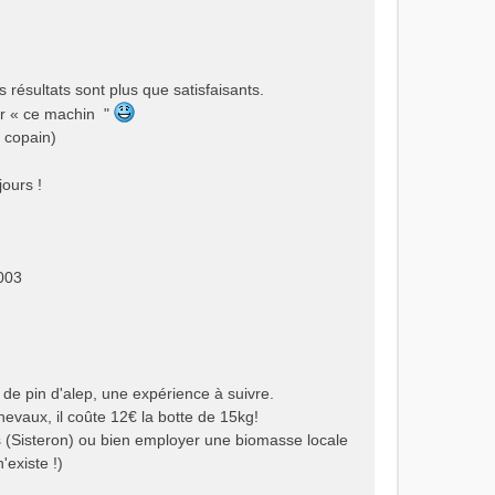
résultats sont plus que satisfaisants.
cer « ce machin "
 copain)
jours !
003
 de pin d'alep, une expérience à suivre.
evaux, il coûte 12€ la botte de 15kg!
es (Sisteron) ou bien employer une biomasse locale
'existe !)