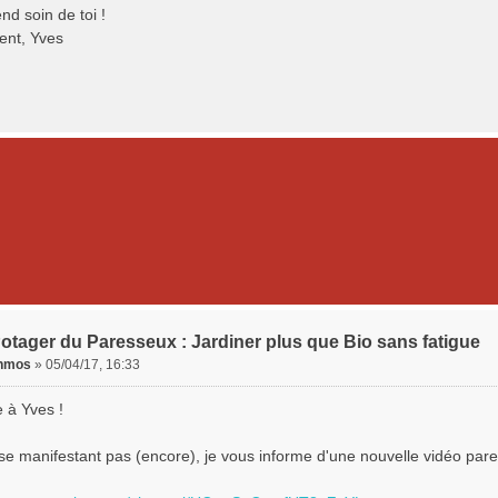
end soin de toi !
ent, Yves
otager du Paresseux : Jardiner plus que Bio sans fatigue
enmos
»
05/04/17, 16:33
 à Yves !
 se manifestant pas (encore), je vous informe d'une nouvelle vidéo par