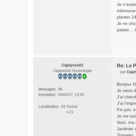
Je n'avai
l
intéressan
u
planter 24
Je ne choi
patate....
Cigalyves83
Re: Le P
J'apprends l'éconologie
par
Ciga
M
e
Bonjour D
s
Messages :
46
Je viens 
s
Inscription :
05/04/17, 13:59
J'ai cher
a
J'ai l'imp
g
Localisation :
83 Toulon
e
Fin juin,
x 21
n
Je me suis
o
Voici ma s
n
Jardinier
l
Tomates, 