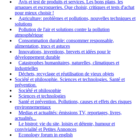
Avis et test de produits et services. Les bons plans, les
arnaques et escroqueries. Que choisir, critiques et tests d'achat
pour mieux choisir !
Agriculture: problèmes et pollutions, nouvelles techniques et
solutions
Pollution de l'air et solutions contre la pollution
atmosphérique
Consommation durable: consommer responsable,
alimentation, trucs et astuces
Innovations, inventions, brevets et idées pour le
développement durable
Catastrophes humanitaires, naturelles, climatiques et
industrielles
Déchets, recyclage et réutilisation de vieux objets
Société et philosophie. Sciences et technologies. Santé et
prévention.
Société et philosophie
Sciences et technologies
Santé et prévention. Pollutions, causes et effets des risques
environnementaux
Medias et actualités: émissions TV, reportages, livres,
actualités...
Le bistrot: vie du site, loisirs et détente, humour et
convivialité et Petites Annonces
Econology forum in english