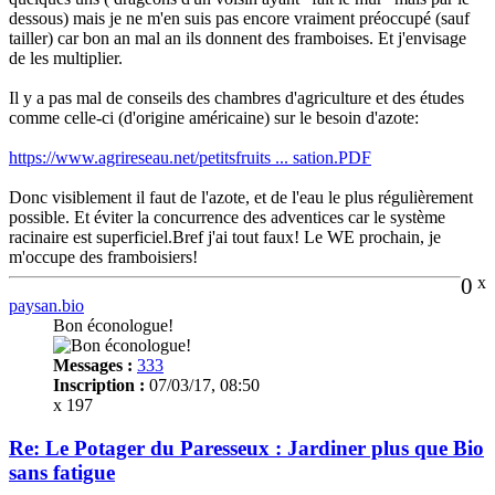
dessous) mais je ne m'en suis pas encore vraiment préoccupé (sauf
tailler) car bon an mal an ils donnent des framboises. Et j'envisage
de les multiplier.
Il y a pas mal de conseils des chambres d'agriculture et des études
comme celle-ci (d'origine américaine) sur le besoin d'azote:
https://www.agrireseau.net/petitsfruits ... sation.PDF
Donc visiblement il faut de l'azote, et de l'eau le plus régulièrement
possible. Et éviter la concurrence des adventices car le système
racinaire est superficiel.Bref j'ai tout faux! Le WE prochain, je
m'occupe des framboisiers!
0
x
paysan.bio
Bon éconologue!
Messages :
333
Inscription :
07/03/17, 08:50
x 197
Re: Le Potager du Paresseux : Jardiner plus que Bio
sans fatigue