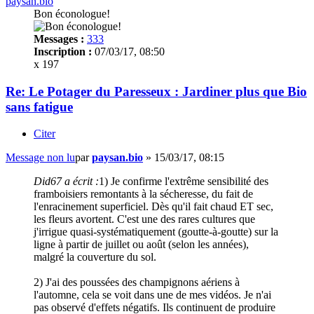
paysan.bio
Bon éconologue!
Messages :
333
Inscription :
07/03/17, 08:50
x 197
Re: Le Potager du Paresseux : Jardiner plus que Bio
sans fatigue
Citer
Message non lu
par
paysan.bio
»
15/03/17, 08:15
Did67 a écrit :
1) Je confirme l'extrême sensibilité des
framboisiers remontants à la sécheresse, du fait de
l'enracinement superficiel. Dès qu'il fait chaud ET sec,
les fleurs avortent. C'est une des rares cultures que
j'irrigue quasi-systématiquement (goutte-à-goutte) sur la
ligne à partir de juillet ou août (selon les années),
malgré la couverture du sol.
2) J'ai des poussées des champignons aériens à
l'automne, cela se voit dans une de mes vidéos. Je n'ai
pas observé d'effets négatifs. Ils continuent de produire