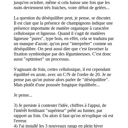
jusqu'en octobre, même si cela baisse une fois que les
nuits deviennent très fraiches, voire début de gelées...
La question du déséquilibre peut, je pense, se discuter.
Il est clair que la présence de champignons indique une
présence importante de matière organique à caractère
cellulosique et ligneuse. Quand il s'agit de matières
ligneuse "pures", type bois, en effet, cela se traduira par
un manque d'azote, qu'on peut "interpréter" comme un
déséquilibre. On peut aussi dire que c'est favoriser la
fixation symbiotique par des légumineuses. C'est donc
aussi "optimiser" un processus.
S'agissant de foin, certes cellulosique, il est cependant
équilibré en azote, avec un C/N de l'ordre de 20. Je ne
pense pas qu'on puisse alors parler de "déséquilibre".
Mais plutôt d'une poussée fongique équilibrée...
Je pense...
3) Je persiste à contester l'idée, chiffres à l'appui, de
l'intérêt fertilisant "supérieur" prêté au fumier, par
rapport au foin. Ou alors il faut qu'on m'explique où est
l'erreur.
4) J'ai installé les 3 nouveaux rangs en plein hiver