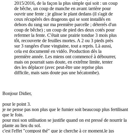
2015/2016, de la façon la plus simple qui soit : un coup
de bêche, un coup de manche en avant /arrière pour
ouvrir une fente ; je glisse le plant dedans (il s'agit de
ceux récupérés des drageons qui se sont installés en
dehors du rang sur ma première parcelle ; déterrés d'un
coup de bêche) ; un coup de pied des deux cotés pour
refermer la fente. C'était une prairie tondue 3 mois plus
tôt, recouverte de feuilles mortes. A 2 ou 3 pieds près
sur 3 rangées d'une vingtaine, tout a repris. Là aussi,
cela est documenté en vidéo. Production dès la
première année. Les miens ont commencé à débourrer,
mais on pourrait sans doute, en extrême limite, tenter
des les déplacer (avec peut-être une reprise plus
difficile, mais sans doute pas une hécatombe).
Bonjour Didier,
pour le point 3.
je ne pense pas non plus que le fumier soit beaucoup plus fertilisant
que le foin.
pour moi son utilisation se justifie quand on est pressé de nourrir la
plante au lieu du sol.
c'est l'effet "compost thé" que je cherche à ce moment.le jus