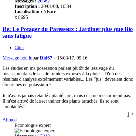
Messages :
20362
Inscription :
20/01/08, 16:34
Localisation :
Alsace
x 8695
Re: Le Potager du Paresseux : Jardiner plus que Bio
sans fatigue
Citer
Message non lu
par
Did67
»
15/03/17, 09:16
Les études en ma possession parlent plutôt de lessivage du
potassium dans le cas de fumiers exposés à la pluie... D'où des
résultats d'analyse extrêmement variables... Les "jus" devraient donc
être riches en potassium ?
Je n'avais jamais retaillé / planté tard, mais cela ne me surprend pas.
Il m'est arrivé de laisser trainer des plants arrachés, ils se sont
"implantés" !
1
x
Ahmed
Econologue expert