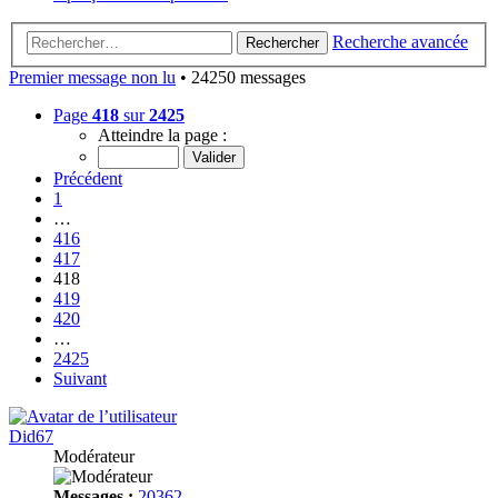
Recherche avancée
Rechercher
Premier message non lu
• 24250 messages
Page
418
sur
2425
Atteindre la page :
Précédent
1
…
416
417
418
419
420
…
2425
Suivant
Did67
Modérateur
Messages :
20362