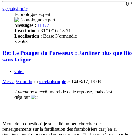
0
x
sicetaitsimple
Econologue expert
Messages :
11377
Inscription :
31/10/16, 18:51
Localisation :
Basse Normandie
x 3668
Re: Le Potager du Paresseux : Jardiner plus que Bio
sans fatigue
Citer
Message non lu
par
sicetaitsimple
»
14/03/17, 19:09
Julienmos a écrit :
merci de cette réponse, mais c'est
déja fait
Merci de ta question! je suis allé un peu chercher des
renseignements sur la fertilisation des framboisiers car j'en ai
quelques uns ( drageons d'un voisin ayant "fait le mur" mais par le