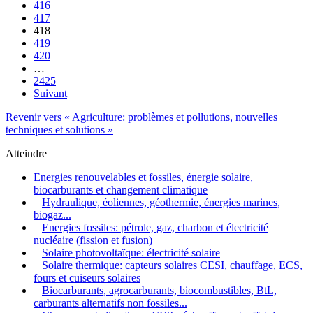
416
417
418
419
420
…
2425
Suivant
Revenir vers « Agriculture: problèmes et pollutions, nouvelles
techniques et solutions »
Atteindre
Energies renouvelables et fossiles, énergie solaire,
biocarburants et changement climatique
Hydraulique, éoliennes, géothermie, énergies marines,
biogaz...
Energies fossiles: pétrole, gaz, charbon et électricité
nucléaire (fission et fusion)
Solaire photovoltaïque: électricité solaire
Solaire thermique: capteurs solaires CESI, chauffage, ECS,
fours et cuiseurs solaires
Biocarburants, agrocarburants, biocombustibles, BtL,
carburants alternatifs non fossiles...