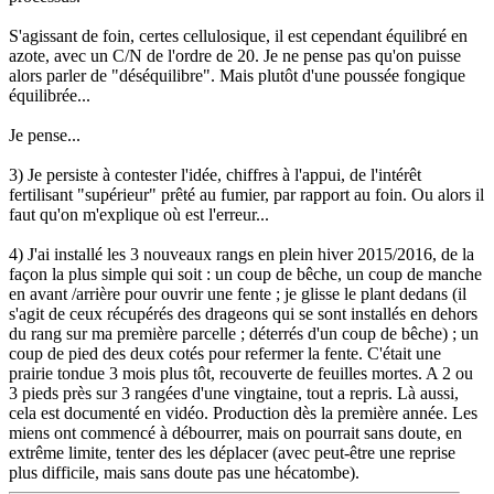
S'agissant de foin, certes cellulosique, il est cependant équilibré en
azote, avec un C/N de l'ordre de 20. Je ne pense pas qu'on puisse
alors parler de "déséquilibre". Mais plutôt d'une poussée fongique
équilibrée...
Je pense...
3) Je persiste à contester l'idée, chiffres à l'appui, de l'intérêt
fertilisant "supérieur" prêté au fumier, par rapport au foin. Ou alors il
faut qu'on m'explique où est l'erreur...
4) J'ai installé les 3 nouveaux rangs en plein hiver 2015/2016, de la
façon la plus simple qui soit : un coup de bêche, un coup de manche
en avant /arrière pour ouvrir une fente ; je glisse le plant dedans (il
s'agit de ceux récupérés des drageons qui se sont installés en dehors
du rang sur ma première parcelle ; déterrés d'un coup de bêche) ; un
coup de pied des deux cotés pour refermer la fente. C'était une
prairie tondue 3 mois plus tôt, recouverte de feuilles mortes. A 2 ou
3 pieds près sur 3 rangées d'une vingtaine, tout a repris. Là aussi,
cela est documenté en vidéo. Production dès la première année. Les
miens ont commencé à débourrer, mais on pourrait sans doute, en
extrême limite, tenter des les déplacer (avec peut-être une reprise
plus difficile, mais sans doute pas une hécatombe).