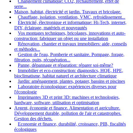
Changement climatique: CO2, réchauffement, effet de
serre...
Maison, habitat, électricité et jardin. Travaux et bricolage.
Chauffage, isolation, ventilation, VMC, refroidissement...
Électricité, électronique et informatique: Hi-Tech, internet,
DIY, éclairage, matériels et nouveautés
Vos montages techniques, bricolages, innovations et auto-
construction: fabriquer un objet ou une installation
Rénovation, chantier et travaux immobiliers: aide, conseils
et méthodes...
Gestion de l'eau, Pomberie et sanitaire. Pompage, forage,
filtration, puits, récupération...
Panne, dépannage et réparation: réparer soi-même?
Immobilier et eco-construction: diagnostics, HQE, HPE,
bioclimatisme, habitat naturel et architecture climatique
Jardin: aménagement, plantes, potager, bassins et piscines
Laboratoire éconologique: expériences diverses pour
l'éconologie
Imprimantes 3D et print 3D: machines et technologies,
hardware, software, utilisation et optimisation
Argent, économie et finance. Alimentation et agriculture.
Développement durable, pollution de l'air et catastrophes.
Gestion des déchets.
Economie et finance, durabilité, croissance, PIB, fiscalités
écologiques