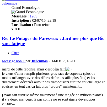
Julienmos
Grand Econologue
Messages :
1265
Inscription :
02/07/16, 22:18
Localisation :
l'eau reine
x 260
Re: Le Potager du Paresseux : Jardiner plus que Bio
sans fatigue
Citer
Message non lu
par
Julienmos
»
14/03/17, 18:41
merci de cette réponse, mais c'est déja fait
je viens d'aller remplir plusieurs gros sacs de copeaux (plus ou
moins mélangés avec des débris de broussaille plus fins) et les ai
directement déversés autour des framboisiers sur une couche large et
épaisse, en tout cas ça fait plus "propre" maintenant...
j'avais fait subir le même traitement à une rangée de mûriers plantés
il y a deux ans, ceux là par contre ne se sont guère développés
encore...