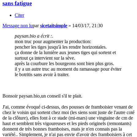
sans fatigue
Citer
Message non lu
par
sicetaitsimple
»
14/03/17, 21:30
paysan.bio a écrit :
.
mon truc pour augmenter la production:
pencher les tiges jusqu'à les rendre horizontales.
ça donne de la lumière aux jeunes tiges qui sortent et
surtout ça intervient sur la sève.
après la courbure les bourgeons sont bien plus gros.
il y a un autre truc au moment du ramassage pour éviter
le botritis sans avoir à traiter.
Bonsoir paysan.bio,un conseil s'il te plait.
J'ai, comme évoqué ci-dessus, des pousses de framboisier venant de
chez le voisin qui sortent chez moi (les siens sont juste de l'autre coté
de la clôture), elles font à ce stade (mi-mars) une vingtaine de cm de
haut et semblent très vigoureuses et les pieds originels (remontants)
donnent de très bonnes framboises, mais je n'en connais pas la
variété.. Simplement, je n'ai pas envie d'avoir des framboisiers à cet