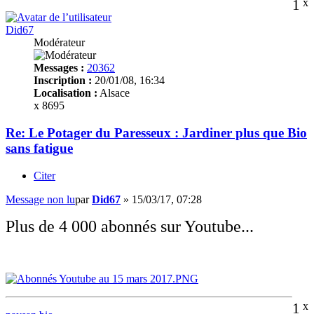
1
x
Did67
Modérateur
Messages :
20362
Inscription :
20/01/08, 16:34
Localisation :
Alsace
x 8695
Re: Le Potager du Paresseux : Jardiner plus que Bio
sans fatigue
Citer
Message non lu
par
Did67
»
15/03/17, 07:28
Plus de 4 000 abonnés sur Youtube...
1
x