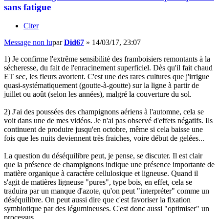
sans fatigue
Citer
Message non lu
par
Did67
»
14/03/17, 23:07
1) Je confirme l'extrême sensibilité des framboisiers remontants à la
sécheresse, du fait de l'enracinement superficiel. Dès qu'il fait chaud
ET sec, les fleurs avortent. C'est une des rares cultures que j'irrigue
quasi-systématiquement (goutte-à-goutte) sur la ligne à partir de
juillet ou août (selon les années), malgré la couverture du sol.
2) J'ai des poussées des champignons aériens à l'automne, cela se
voit dans une de mes vidéos. Je n'ai pas observé d'effets négatifs. Ils
continuent de produire jusqu'en octobre, même si cela baisse une
fois que les nuits deviennent très fraiches, voire début de gelées...
La question du déséquilibre peut, je pense, se discuter. Il est clair
que la présence de champignons indique une présence importante de
matière organique à caractère cellulosique et ligneuse. Quand il
s'agit de matières ligneuse "pures", type bois, en effet, cela se
traduira par un manque d'azote, qu'on peut "interpréter" comme un
déséquilibre. On peut aussi dire que c'est favoriser la fixation
symbiotique par des légumineuses. C'est donc aussi "optimiser" un
processus.