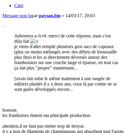
Citer
Message non lu
par
paysan.bio
»
14/03/17, 20:03
.
Julienmos a écrit :
merci de cette réponse, mais c'est
déja fait
je viens d'aller remplir plusieurs gros sacs de copeaux
(plus ou moins mélangés avec des débris de broussaille
plus fins) et les ai directement déversés autour des
framboisiers sur une couche large et épaisse, en tout cas
ça fait plus "propre" maintenant...
j'avais fait subir le même traitement à une rangée de
mûriers plantés il y a deux ans, ceux là par contre ne se
sont guère développés encore...
bonsoir,
les framboises étaient ma principale production.
attention,il ne faut pas mettre trop de broyat.
il y a trop de filaments de champignons qui absorbent tout l'azote.