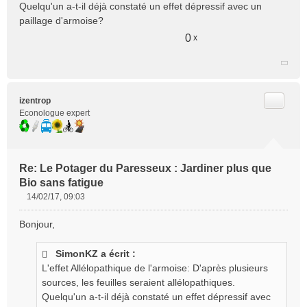
e
Quelqu'un a-t-il déjà constaté un effet dépressif avec un
n
paillage d'armoise?
o
0
x
n
l
u
Citer
izentrop
Econologue expert
Re: Le Potager du Paresseux : Jardiner plus que
Bio sans fatigue
14/02/17, 09:03
M
e
Bonjour,
s
s
SimonKZ a écrit :
a
g
L'effet Allélopathique de l'armoise: D'après plusieurs
e
sources, les feuilles seraient allélopathiques.
n
Quelqu'un a-t-il déjà constaté un effet dépressif avec
o