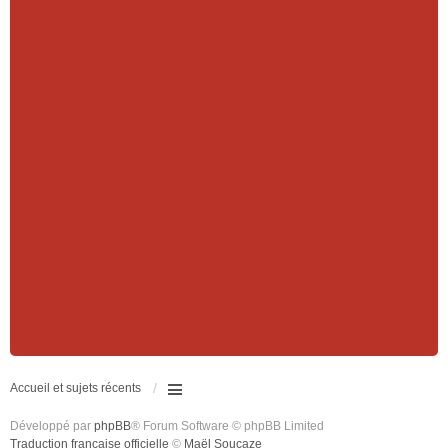
Accueil et sujets récents
Développé par
phpBB
® Forum Software © phpBB Limited
Traduction française officielle
©
Maël Soucaze