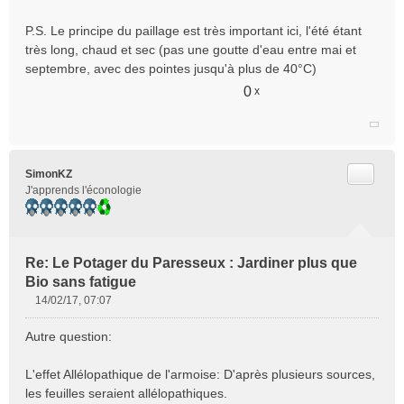
P.S. Le principe du paillage est très important ici, l'été étant
très long, chaud et sec (pas une goutte d'eau entre mai et
septembre, avec des pointes jusqu'à plus de 40°C)
0
x
Citer
SimonKZ
J'apprends l'éconologie
Re: Le Potager du Paresseux : Jardiner plus que
Bio sans fatigue
14/02/17, 07:07
M
e
Autre question:
s
s
L'effet Allélopathique de l'armoise: D'après plusieurs sources,
a
les feuilles seraient allélopathiques.
g