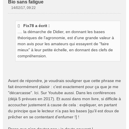
Bio sans fatigue
14/02/17, 09:22
M
e
s
Fix78 a écrit :
s
.... la démarche de Didier, en donnant les bases
a
g
théoriques de l'agronomie, est d'une grande valeur à
e
mon avis pour les amateurs qui essayent de "faire
n
mieux" à leur petite échelle, en donnant des clefs de
o
compréhension.
n
l
u
Avant de répondre, je voudrais souligner que cette phrase me
fait énormément plaisir : c'est exactement pour ça que je me
"décarcasse". Ici. Sur Youtube aussi. Dans les conférences
(déjà 5 prévues en 2017). Et aussi dans mon livre, si difficile à
accoucher justement à cause de cela : expliquer, en partant
du principe que le lecteur n'a pas les bases [qu'il est doux de
prêcher en se contentant d'enfumer !] !