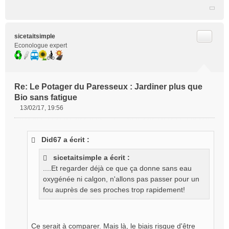
Citer
sicetaitsimple
Econologue expert
Re: Le Potager du Paresseux : Jardiner plus que
Bio sans fatigue
13/02/17, 19:56
M
e
s
Did67 a écrit :
s
a
sicetaitsimple a écrit :
g
....Et regarder déjà ce que ça donne sans eau
e
oxygénée ni calgon, n'allons pas passer pour un
n
o
fou auprès de ses proches trop rapidement!
n
l
u
Ce serait à comparer. Mais là, le biais risque d'être