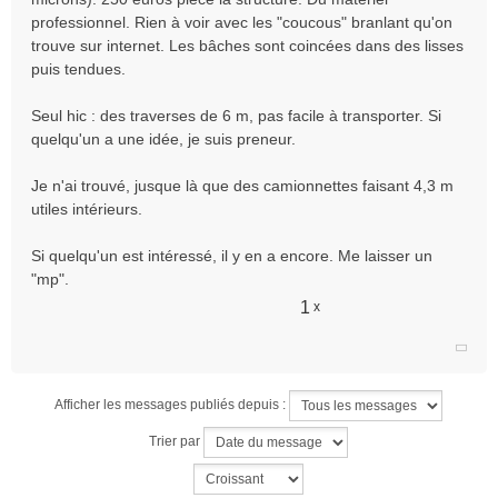
n
professionnel. Rien à voir avec les "coucous" branlant qu'on
l
trouve sur internet. Les bâches sont coincées dans des lisses
u
puis tendues.
Seul hic : des traverses de 6 m, pas facile à transporter. Si
quelqu'un a une idée, je suis preneur.
Je n'ai trouvé, jusque là que des camionnettes faisant 4,3 m
utiles intérieurs.
Si quelqu'un est intéressé, il y en a encore. Me laisser un
"mp".
1
x
Afficher les messages publiés depuis :
Trier par