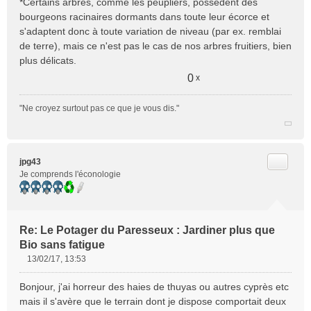
*Certains arbres, comme les peupliers, possèdent des
bourgeons racinaires dormants dans toute leur écorce et
s'adaptent donc à toute variation de niveau (par ex. remblai
de terre), mais ce n'est pas le cas de nos arbres fruitiers, bien
plus délicats.
0
x
"Ne croyez surtout pas ce que je vous dis."
Citer
jpg43
Je comprends l'éconologie
Re: Le Potager du Paresseux : Jardiner plus que
Bio sans fatigue
13/02/17, 13:53
M
e
Bonjour, j'ai horreur des haies de thuyas ou autres cyprès etc
s
mais il s'avère que le terrain dont je dispose comportait deux
s