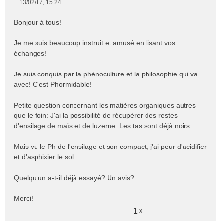
13/02/17, 15:24
M
e
Bonjour à tous!
s
s
Je me suis beaucoup instruit et amusé en lisant vos
a
échanges!
g
e
n
Je suis conquis par la phénoculture et la philosophie qui va
o
avec! C'est Phormidable!
n
l
Petite question concernant les matières organiques autres
u
que le foin: J'ai la possibilité de récupérer des restes
d'ensilage de maïs et de luzerne. Les tas sont déjà noirs.
Mais vu le Ph de l'ensilage et son compact, j'ai peur d'acidifier
et d'asphixier le sol.
Quelqu'un a-t-il déjà essayé? Un avis?
Merci!
1
x