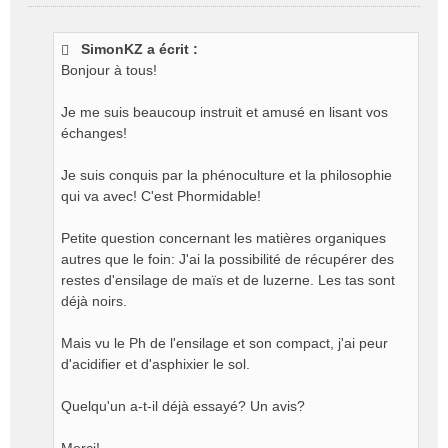
M
e
s
SimonKZ a écrit :
s
Bonjour à tous!
a
g
e
Je me suis beaucoup instruit et amusé en lisant vos
n
échanges!
o
n
Je suis conquis par la phénoculture et la philosophie
l
qui va avec! C'est Phormidable!
u
Petite question concernant les matières organiques
autres que le foin: J'ai la possibilité de récupérer des
restes d'ensilage de maïs et de luzerne. Les tas sont
déjà noirs.
Mais vu le Ph de l'ensilage et son compact, j'ai peur
d'acidifier et d'asphixier le sol.
Quelqu'un a-t-il déjà essayé? Un avis?