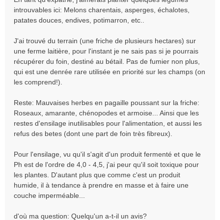
n
introuvables ici: Melons charentais, asperges, échalotes,
o
patates douces, endives, potimarron, etc..
n
l
J'ai trouvé du terrain (une friche de plusieurs hectares) sur
u
une ferme laitière, pour l'instant je ne sais pas si je pourrais
récupérer du foin, destiné au bétail. Pas de fumier non plus,
qui est une denrée rare utilisée en priorité sur les champs (on
les comprend!).
Reste: Mauvaises herbes en pagaille poussant sur la friche:
Roseaux, amarante, chénopodes et armoise... Ainsi que les
restes d'ensilage inutilisables pour l'alimentation, et aussi les
refus des betes (dont une part de foin très fibreux).
Pour l'ensilage, vu qu'il s'agit d'un produit fermenté et que le
Ph est de l'ordre de 4,0 - 4,5, j'ai peur qu'il soit toxique pour
les plantes. D'autant plus que comme c'est un produit
humide, il à tendance à prendre en masse et à faire une
couche imperméable...
d'où ma question: Quelqu'un a-t-il un avis?