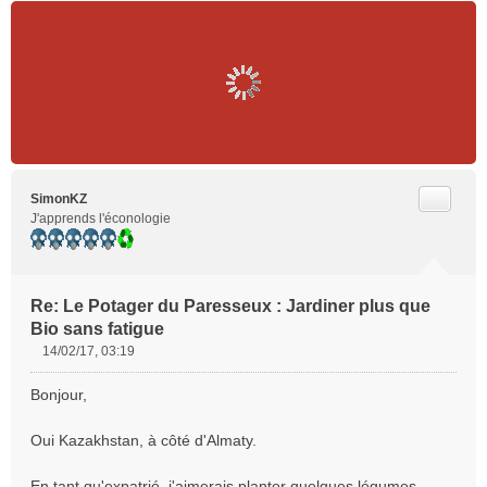
Citer
SimonKZ
J'apprends l'éconologie
Re: Le Potager du Paresseux : Jardiner plus que
Bio sans fatigue
14/02/17, 03:19
M
e
Bonjour,
s
s
Oui Kazakhstan, à côté d'Almaty.
a
g
e
En tant qu'expatrié, j'aimerais planter quelques légumes