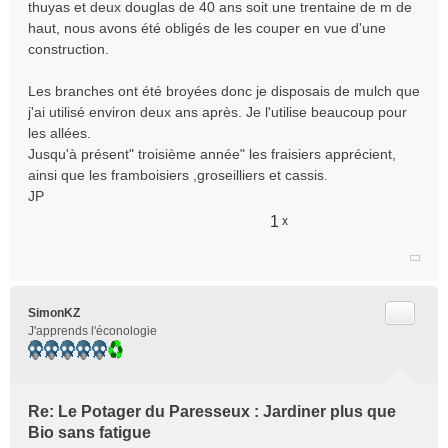
thuyas et deux douglas de 40 ans soit une trentaine de m de
a
haut, nous avons été obligés de les couper en vue d'une
g
e
construction.
n
o
Les branches ont été broyées donc je disposais de mulch que
n
j'ai utilisé environ deux ans après. Je l'utilise beaucoup pour
l
les allées.
u
Jusqu'à présent" troisième année" les fraisiers apprécient,
ainsi que les framboisiers ,groseilliers et cassis.
JP
1
x
Citer
SimonKZ
J'apprends l'éconologie
Re: Le Potager du Paresseux : Jardiner plus que
Bio sans fatigue