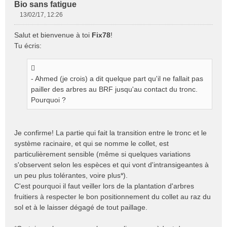
Bio sans fatigue
13/02/17, 12:26
M
e
Salut et bienvenue à toi
Fix78
!
s
Tu écris:
s
a
g
e
- Ahmed (je crois) a dit quelque part qu'il ne fallait pas
n
pailler des arbres au BRF jusqu'au contact du tronc.
o
Pourquoi ?
n
l
u
Je confirme! La partie qui fait la transition entre le tronc et le
système racinaire, et qui se nomme le collet, est
particulièrement sensible (même si quelques variations
s'observent selon les espèces et qui vont d'intransigeantes à
un peu plus tolérantes, voire plus*).
C'est pourquoi il faut veiller lors de la plantation d'arbres
fruitiers à respecter le bon positionnement du collet au raz du
sol et à le laisser dégagé de tout paillage.