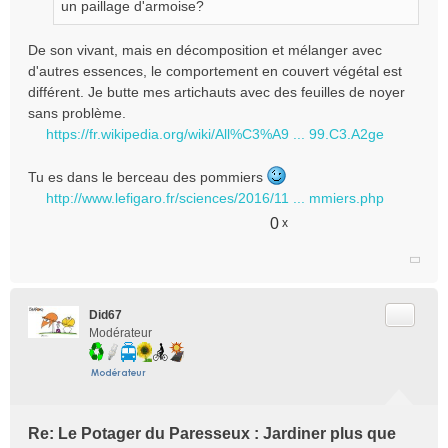
un paillage d'armoise?
n
l
De son vivant, mais en décomposition et mélanger avec
u
d'autres essences, le comportement en couvert végétal est
différent. Je butte mes artichauts avec des feuilles de noyer
sans problème.
https://fr.wikipedia.org/wiki/All%C3%A9 ... 99.C3.A2ge
Tu es dans le berceau des pommiers
http://www.lefigaro.fr/sciences/2016/11 ... mmiers.php
0
x
Citer
Did67
Modérateur
Re: Le Potager du Paresseux : Jardiner plus que