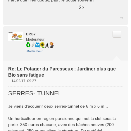
Parce que n'en doutez pas : je doute souvent !
2
x
Citer
Did67
Modérateur
Re: Le Potager du Paresseux : Jardiner plus que
Bio sans fatigue
14/02/17, 09:27
M
e
SERRES- TUNNEL
s
s
Je viens d'acquérir deux serres-tunnel de 6 m x 6 m...
a
g
e
Un horticulteur en région parisienne qui met la clef sous la
n
porte. 350 euros chacune, avec des bâches neuves (200
o
microns). 250 euros pièce la structure. Du matériel