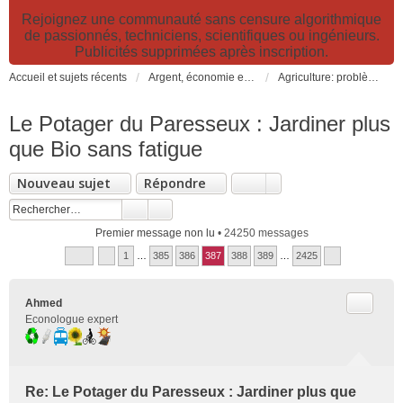
Rejoignez une communauté sans censure algorithmique
de passionnés, techniciens, scientifiques ou ingénieurs.
Publicités supprimées après inscription.
Accueil et sujets récents
Argent, économie et finance. Alimentation et agriculture. Développement durable, pollution de l'air et catastrophes. Gestion des déchets.
Agriculture: problèmes et pollutions, nouvelles techniques et solutions
Le Potager du Paresseux : Jardiner plus
que Bio sans fatigue
Nouveau sujet
Répondre
Premier message non lu
• 24250 messages
1
…
385
386
387
388
389
…
2425
Citer
Ahmed
Econologue expert
Re: Le Potager du Paresseux : Jardiner plus que