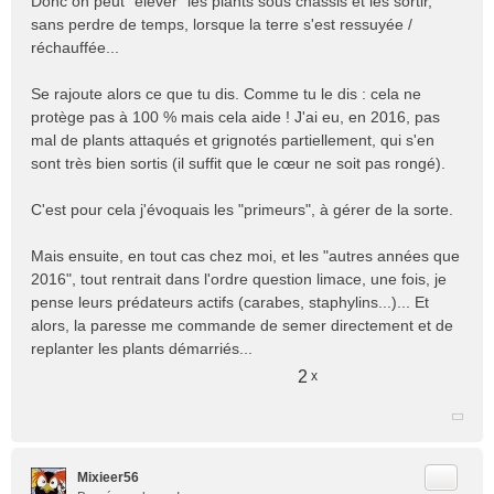
Donc on peut "élever" les plants sous châssis et les sortir,
sans perdre de temps, lorsque la terre s'est ressuyée /
réchauffée...
Se rajoute alors ce que tu dis. Comme tu le dis : cela ne
protège pas à 100 % mais cela aide ! J'ai eu, en 2016, pas
mal de plants attaqués et grignotés partiellement, qui s'en
sont très bien sortis (il suffit que le cœur ne soit pas rongé).
C'est pour cela j'évoquais les "primeurs", à gérer de la sorte.
Mais ensuite, en tout cas chez moi, et les "autres années que
2016", tout rentrait dans l'ordre question limace, une fois, je
pense leurs prédateurs actifs (carabes, staphylins...)... Et
alors, la paresse me commande de semer directement et de
replanter les plants démarriés...
2
x
Citer
Mixieer56