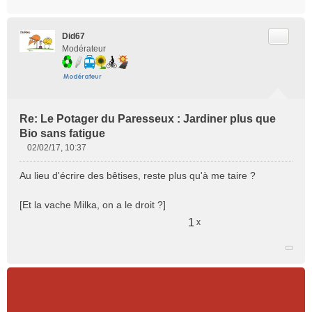
Citer
Did67
Modérateur
Re: Le Potager du Paresseux : Jardiner plus que
Bio sans fatigue
02/02/17, 10:37
M
e
Au lieu d'écrire des bêtises, reste plus qu'à me taire ?
s
s
[Et la vache Milka, on a le droit ?]
a
g
1
x
e
n
o
n
l
u