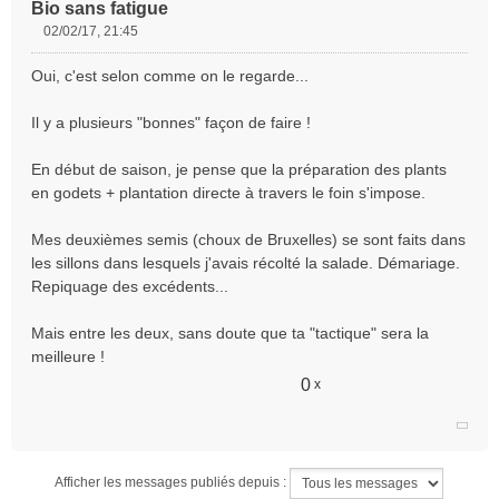
Bio sans fatigue
02/02/17, 21:45
M
e
Oui, c'est selon comme on le regarde...
s
s
Il y a plusieurs "bonnes" façon de faire !
a
g
e
En début de saison, je pense que la préparation des plants
n
en godets + plantation directe à travers le foin s'impose.
o
n
Mes deuxièmes semis (choux de Bruxelles) se sont faits dans
l
les sillons dans lesquels j'avais récolté la salade. Démariage.
u
Repiquage des excédents...
Mais entre les deux, sans doute que ta "tactique" sera la
meilleure !
0
x
Afficher les messages publiés depuis :