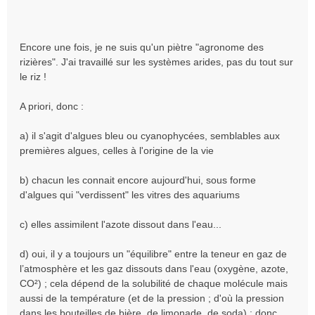
Encore une fois, je ne suis qu'un piètre "agronome des
rizières". J'ai travaillé sur les systèmes arides, pas du tout sur
le riz !
A priori, donc :
a) il s'agit d'algues bleu ou cyanophycées, semblables aux
premières algues, celles à l'origine de la vie
b) chacun les connait encore aujourd'hui, sous forme
d'algues qui "verdissent" les vitres des aquariums
c) elles assimilent l'azote dissout dans l'eau...
d) oui, il y a toujours un "équilibre" entre la teneur en gaz de
l’atmosphère et les gaz dissouts dans l'eau (oxygène, azote,
CO²) ; cela dépend de la solubilité de chaque molécule mais
aussi de la température (et de la pression ; d'où la pression
dans les bouteilles de bière, de limonade, de soda) ; donc