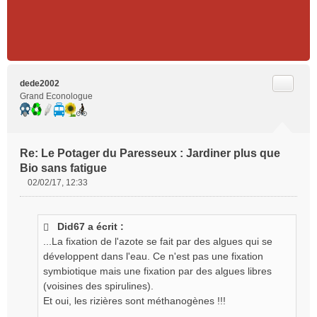
Citer
dede2002
Grand Econologue
Re: Le Potager du Paresseux : Jardiner plus que
Bio sans fatigue
02/02/17, 12:33
M
e
s
Did67 a écrit :
s
...La fixation de l'azote se fait par des algues qui se
a
g
développent dans l'eau. Ce n'est pas une fixation
e
symbiotique mais une fixation par des algues libres
n
(voisines des spirulines).
o
Et oui, les rizières sont méthanogènes !!!
n