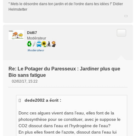
" Mets le désordre dans ton jardin et de l'ordre dans tes idées !" Didier
Helmstetter
Citer
Did67
Modérateur
Re: Le Potager du Paresseux : Jardiner plus que
Bio sans fatigue
02/02/17, 15:22
M
e
s
dede2002 a écrit :
s
a
g
Donc ces algues vivent dans l'eau, elles font de la
e
photosynthèse pour se constituer, avec je suppose le
n
CO2 dissout dans l'eau et l'hydrogène de l'eau?
o
En plus elles fixent de l'azote, dissout dans l'eau lui
n