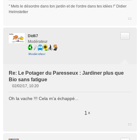
" Mets le désordre dans ton jardin et de l'ordre dans tes idées !" Didier
Helmstetter
Citer
Did67
Modérateur
Re: Le Potager du Paresseux : Jardiner plus que
Bio sans fatigue
02/02/17, 10:20
M
e
Oh la vache !!! Cela m'a échappé...
s
s
a
1
x
g
e
n
o