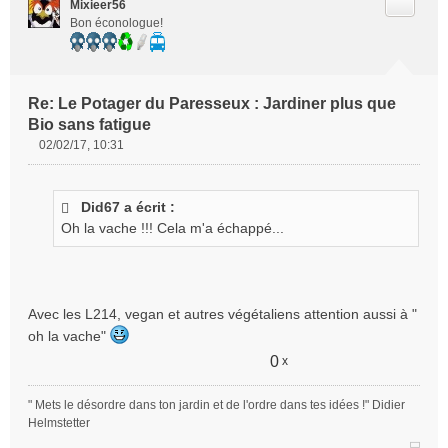
n
Citer
Mixieer56
l
Bon éconologue!
u
Re: Le Potager du Paresseux : Jardiner plus que
Bio sans fatigue
02/02/17, 10:31
M
e
s
Did67 a écrit :
s
Oh la vache !!! Cela m'a échappé...
a
g
e
n
o
Avec les L214, vegan et autres végétaliens attention aussi à "
n
oh la vache"
l
u
0
x
" Mets le désordre dans ton jardin et de l'ordre dans tes idées !" Didier
Helmstetter