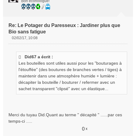
Bon éconologue!
Re: Le Potager du Paresseux : Jardiner plus que
Bio sans fatigue
02/02/17, 10:08
M
e
s
Did67 a écrit :
s
Les bouteilles sont utiles aussi pour les "bouturages à
a
g
l'étouffée" (des boutures de branches vertes / tiges) à
e
maintenir dans une atmosphère humide + lumière :
n
décapiter la bouteille / bouturer / refermer avec un
o
sachet transparent "clipsé" avec un élastique...
n
l
u
Merci du tuyau Did.Quant au terme " décapité " ......par ces
temps-ci .....
0
x