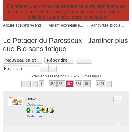
Rejoignez une communauté sans censure algorithmique
de passionnés, techniciens, scientifiques ou ingénieurs.
Publicités supprimées après inscription.
Accueil et sujets récents
Argent, économie et finance. Alimentation et agriculture. Développement durable, pollution de l'air et catastrophes. Gestion des déchets.
Agriculture: problèmes et pollutions, nouvelles techniques et solutions
Le Potager du Paresseux : Jardiner plus
que Bio sans fatigue
Nouveau sujet
Répondre
Premier message non lu
• 24250 messages
1
…
380
381
382
383
384
…
2425
Citer
Did67
Modérateur