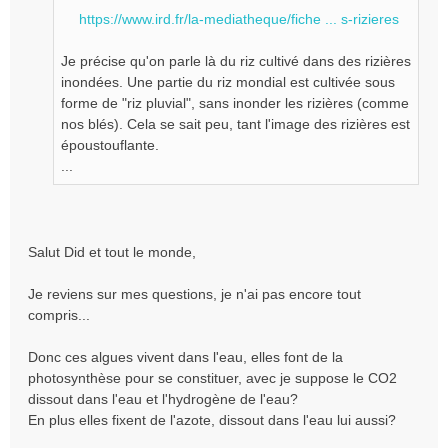
l
https://www.ird.fr/la-mediatheque/fiche ... s-rizieres
u
Je précise qu'on parle là du riz cultivé dans des rizières
inondées. Une partie du riz mondial est cultivée sous
forme de "riz pluvial", sans inonder les rizières (comme
nos blés). Cela se sait peu, tant l'image des rizières est
époustouflante.
...
Salut Did et tout le monde,
Je reviens sur mes questions, je n'ai pas encore tout
compris...
Donc ces algues vivent dans l'eau, elles font de la
photosynthèse pour se constituer, avec je suppose le CO2
dissout dans l'eau et l'hydrogène de l'eau?
En plus elles fixent de l'azote, dissout dans l'eau lui aussi?