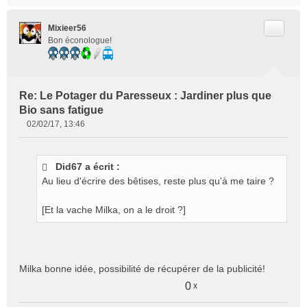
Citer
Mixieer56
Bon éconologue!
Re: Le Potager du Paresseux : Jardiner plus que
Bio sans fatigue
02/02/17, 13:46
M
e
s
Did67 a écrit :
s
Au lieu d'écrire des bêtises, reste plus qu'à me taire ?
a
g
e
[Et la vache Milka, on a le droit ?]
n
o
n
l
Milka bonne idée, possibilité de récupérer de la publicité!
u
0
x