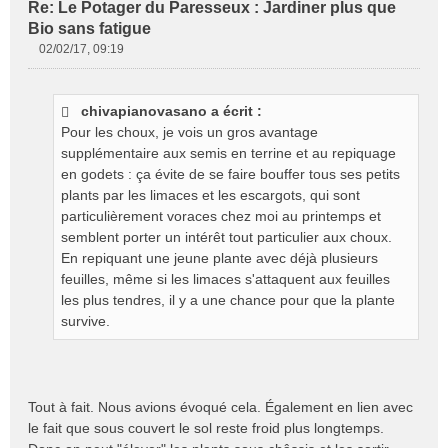
Re: Le Potager du Paresseux : Jardiner plus que
Bio sans fatigue
02/02/17, 09:19
M
e
s
chivapianovasano a écrit :
s
Pour les choux, je vois un gros avantage
a
g
supplémentaire aux semis en terrine et au repiquage
e
en godets : ça évite de se faire bouffer tous ses petits
n
plants par les limaces et les escargots, qui sont
o
particulièrement voraces chez moi au printemps et
n
semblent porter un intérêt tout particulier aux choux.
l
En repiquant une jeune plante avec déjà plusieurs
u
feuilles, même si les limaces s'attaquent aux feuilles
les plus tendres, il y a une chance pour que la plante
survive.
Tout à fait. Nous avions évoqué cela. Également en lien avec
le fait que sous couvert le sol reste froid plus longtemps.