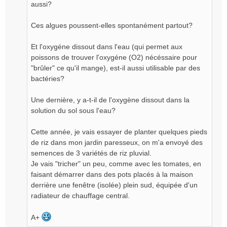
aussi?
l
u
Ces algues poussent-elles spontanément partout?
Et l'oxygéne dissout dans l'eau (qui permet aux
poissons de trouver l'oxygéne (O2) nécéssaire pour
"brûler" ce qu'il mange), est-il aussi utilisable par des
bactéries?
Une dernière, y a-t-il de l'oxygène dissout dans la
solution du sol sous l'eau?
Cette année, je vais essayer de planter quelques pieds
de riz dans mon jardin paresseux, on m'a envoyé des
semences de 3 variétés de riz pluvial.
Je vais "tricher" un peu, comme avec les tomates, en
faisant démarrer dans des pots placés à la maison
derrière une fenêtre (isolée) plein sud, équipée d'un
radiateur de chauffage central.
A+