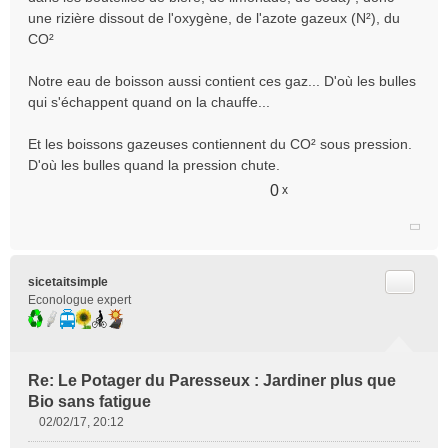
une rizière dissout de l'oxygène, de l'azote gazeux (N²), du
CO²
Notre eau de boisson aussi contient ces gaz... D'où les bulles
qui s'échappent quand on la chauffe...
Et les boissons gazeuses contiennent du CO² sous pression.
D'où les bulles quand la pression chute.
0
x
Citer
sicetaitsimple
Econologue expert
Re: Le Potager du Paresseux : Jardiner plus que
Bio sans fatigue
02/02/17, 20:12
M