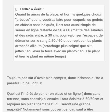
e
s
Did67 a écrit :
s
Quand tu auras de la place, et hormis quelques choux
a
g
"précoce" que tu voudras faire pour lesquels les godets
e
en châssis sont indiqués, il est tout aussi simple de
n
semer en ligne distante de 50 à 60 (mettre des salades
o
et des radis entre, à 30 cm, pour valoriser l'espace), de
n
démarier sur le rang à 50 / 60 et de repiquer les plants
l
arrachés ailleurs (arrachage plus soigné que si tu
u
jettes : soulever la terre avec un plantoir sous le plant
et tirer le plant en même temps)
Toujours pas sûr d'avoir bien compris, donc insistons quitte à
paraître un peu obtus!
Quel est l’intérêt de semer en place et en ligne ( donc sans
terrinne, sans chassis) si ensuite il faut éclaircir à 50/60cm et
repiquer les plans "démariés", qui seront une grande
majorité? Notamment sous couvert de foin, sauf à être