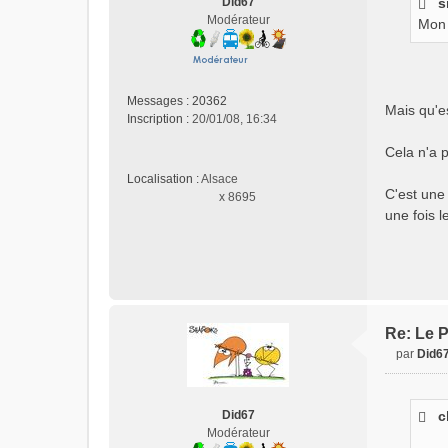
Did67
s
s
Modérateur
Mon 
a
g
e
n
o
Messages :
20362
Mais qu'e
n
Inscription :
20/01/08, 16:34
l
Cela n'a p
u
Localisation :
Alsace
C'est une
x 8695
une fois l
Re: Le P
par
Did6
M
e
s
Did67
c
s
Modérateur
a