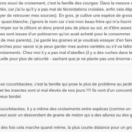
 gros souci de croisement, c'est la famille des courges. Dans la mesure d
étés, car j'ai lu qu'il y a pas mal de fécondations croisées, enfin cela 
yer de retrouver mes sources). En gros, je cultive une espèce de gross
r quasi-blanche, j'ignore le nom car c'est mon beau-frère qui m'a fourni
rimper sur la clôture et donc prend peu de place au sol, et d'être assez p
nes sont issues d'un potimarron qu'on avait acheté pour le consommer .
 de mes parents), j'ai gardé les graines et je voudrais essayer d'en faire
erches pour savoir si je peux garder mes autres variétés ou s'il va fall
croisements. Chez moi il y a pas mal d'abeilles (il y a des ruches dans le 
elle pour plus de sécurité - sachant que je ne plante pas une énorme q
Les cucurbitacées, c'est la famille qui pose le plus de problème au jardi
 et les insectes sont si mal élevés de nos jours !!!! Ils vont d'un conc
oyeux bordel.
cucurbitacées, il y a même des croisements entre espèces (comme un â
eut avoir un descendant de graine de melon qui a des allures ou des g
 des fois cela marche quand même, la plus courte distance pour un gr