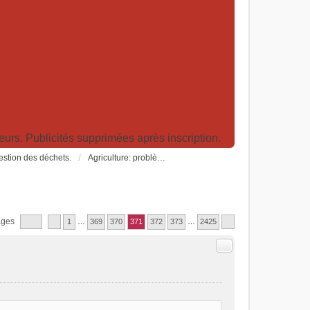
rs. Publicités supprimées après inscription.
Gestion des déchets.
Agriculture: problèmes et pollutions, nouvelles techniques et solutions
ages
1
…
369
370
371
372
373
…
2425
Citer