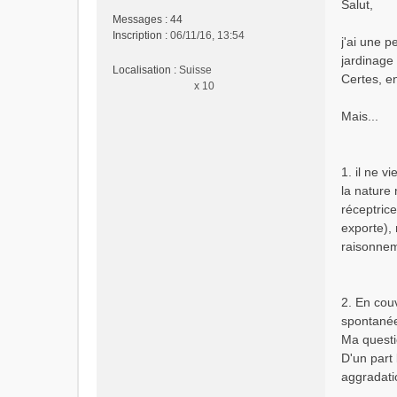
Salut,
s
Messages :
44
s
Inscription :
06/11/16, 13:54
j'ai une pe
a
jardinage
g
Localisation :
Suisse
e
Certes, e
x 10
n
o
Mais...
n
l
u
1. il ne v
la nature
réceptrice
exporte), 
raisonneme
2. En cou
spontanée.
Ma questi
D'un part 
aggradati