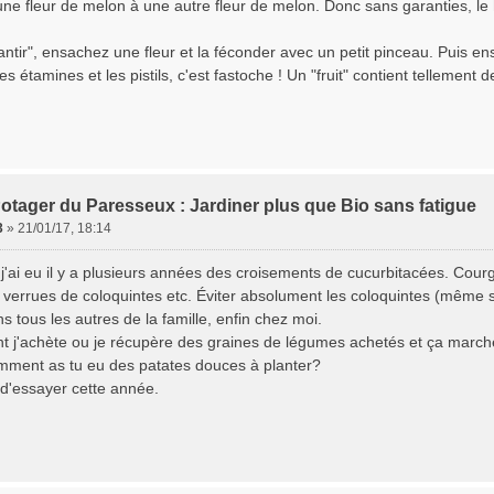
une fleur de melon à une autre fleur de melon. Donc sans garanties, le 
antir", ensachez une fleur et la féconder avec un petit pinceau. Puis en
les étamines et les pistils, c'est fastoche ! Un "fruit" contient tellement 
otager du Paresseux : Jardiner plus que Bio sans fatigue
3
»
21/01/17, 18:14
 j'ai eu il y a plusieurs années des croisements de cucurbitacées. Cour
 verrues de coloquintes etc. Éviter absolument les coloquintes (même 
s tous les autres de la famille, enfin chez moi.
t j'achète ou je récupère des graines de légumes achetés et ça marc
omment as tu eu des patates douces à planter?
 d'essayer cette année.