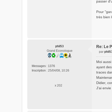
passer d'
Pour "gar
très bien 
phil53
Re: Le P
Grand Econologue
par
phil5
M
e
Moi aussi
s
Messages :
1376
ayant des
s
Inscription :
25/04/08, 10:26
traces dan
a
Maintenan
g
e
Didier, c
x 202
n
J'ai envie
o
n
l
u