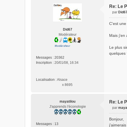
Re: Le P
par
Did6
M
e
C'est une 
s
Did67
s
Modérateur
Mais j'en 
a
g
e
Le plus si
n
quelques t
o
Messages :
20362
n
Inscription :
20/01/08, 16:34
l
u
Localisation :
Alsace
x 8695
mayatilou
Re: Le P
J'apprends l'éconologie
par
maya
M
e
Bonjour,
s
Messages :
13
j'aimerais
s