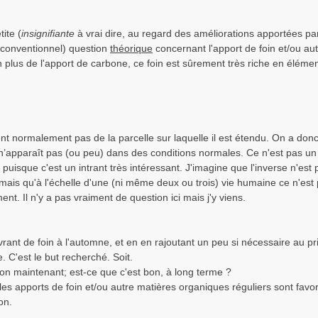
tite (
insignifiante
à vrai dire, au regard des améliorations apportées pa
 conventionnel) question
théorique
concernant l'apport de foin et/ou au
n plus de l'apport de carbone, ce foin est sûrement très riche en éléme
ient normalement pas de la parcelle sur laquelle il est étendu. On a don
 n’apparaît pas (ou peu) dans des conditions normales. Ce n'est pas un 
 puisque c'est un intrant très intéressant. J'imagine que l'inverse n'est 
mais qu'à l'échelle d'une (ni même deux ou trois) vie humaine ce n'est 
nt. Il n'y a pas vraiment de question ici mais j'y viens.
vrant de foin à l'automne, et en en rajoutant un peu si nécessaire au p
 C'est le but recherché. Soit.
on maintenant; est-ce que c'est bon, à long terme ?
les apports de foin et/ou autre matières organiques réguliers sont favor
on.