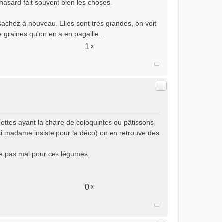
hasard fait souvent bien les choses.
sachez à nouveau. Elles sont très grandes, on voit
de graines qu'on en a en pagaille...
1
x
Citer
gettes ayant la chaire de coloquintes ou pâtissons
si madame insiste pour la déco) on en retrouve des
he pas mal pour ces légumes.
0
x