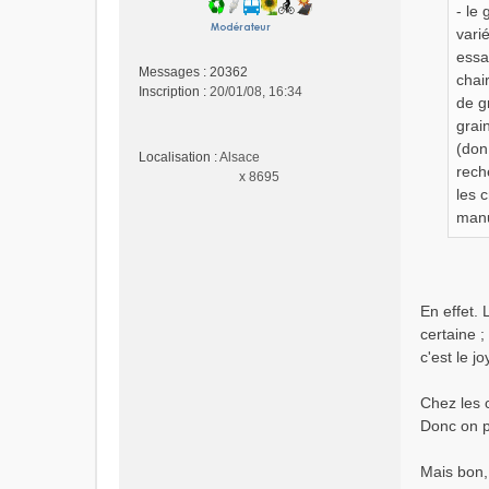
g
- le
e
vari
n
essa
o
Messages :
20362
chai
n
Inscription :
20/01/08, 16:34
de g
l
grai
u
(don
Localisation :
Alsace
rech
x 8695
les 
manu
En effet. 
certaine ;
c'est le j
Chez les 
Donc on p
Mais bon,