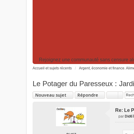
Rejoignez une communauté sans censure algor
Accueil et sujets récents
Argent, économie et finance. Alime
Le Potager du Paresseux : Jardi
Nouveau sujet
Répondre
Re: Le P
par
Did6
M
e
s