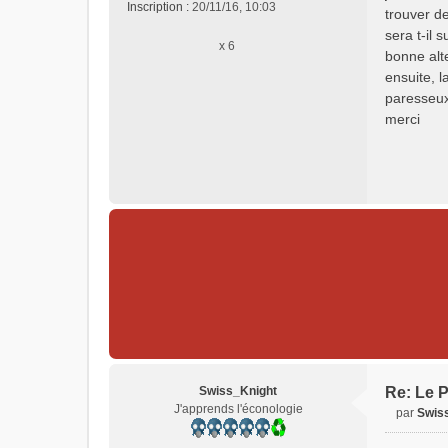
Inscription :
20/11/16, 10:03
trouver de
a
sera t-il 
g
x 6
e
bonne alt
n
ensuite, l
o
paresseu
n
merci
l
u
Swiss_Knight
Re: Le P
J'apprends l'éconologie
par
Swis
M
e