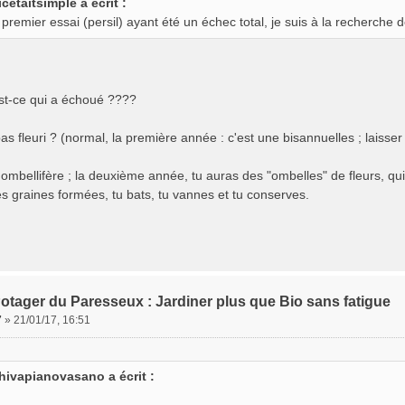
icetaitsimple a écrit :
premier essai (persil) ayant été un échec total, je suis à la recherche d
st-ce qui a échoué ????
as fleuri ? (normal, la première année : c'est une bisannuelles ; laisser
 ombellifère ; la deuxième année, tu auras des "ombelles" de fleurs, qu
es graines formées, tu bats, tu vannes et tu conserves.
otager du Paresseux : Jardiner plus que Bio sans fatigue
7
»
21/01/17, 16:51
hivapianovasano a écrit :