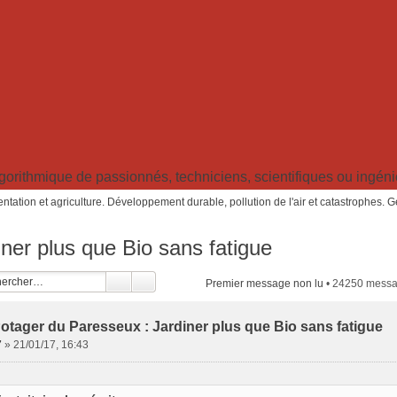
ithmique de passionnés, techniciens, scientifiques ou ingénieu
ntation et agriculture. Développement durable, pollution de l'air et catastrophes. 
ner plus que Bio sans fatigue
Premier message non lu
• 24250 mess
otager du Paresseux : Jardiner plus que Bio sans fatigue
7
»
21/01/17, 16:43