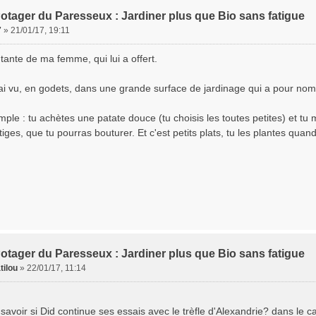
otager du Paresseux : Jardiner plus que Bio sans fatigue
7
»
21/01/17, 19:11
tante de ma femme, qui lui a offert.
ai vu, en godets, dans une grande surface de jardinage qui a pour nom l
mple : tu achètes une patate douce (tu choisis les toutes petites) et tu 
iges, que tu pourras bouturer. Et c'est petits plats, tu les plantes quand 
otager du Paresseux : Jardiner plus que Bio sans fatigue
tilou
»
22/01/17, 11:14
 savoir si Did continue ses essais avec le trèfle d'Alexandrie? dans le c