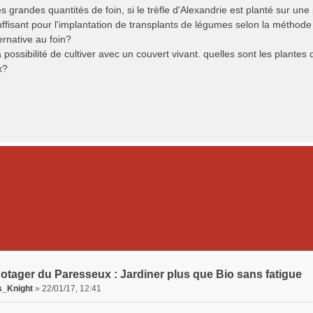
s grandes quantités de foin, si le trèfle d'Alexandrie est planté sur une 
suffisant pour l'implantation de transplants de légumes selon la méthode 
ernative au foin?
a possibilité de cultiver avec un couvert vivant. quelles sont les plantes 
x?
otager du Paresseux : Jardiner plus que Bio sans fatigue
s_Knight
»
22/01/17, 12:41