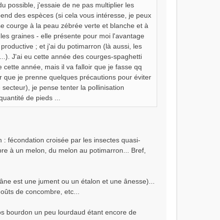
u possible, j'essaie de ne pas multiplier les
dépend des espèces (si cela vous intéresse, je peux
e courge à la peau zébrée verte et blanche et à
 les graines - elle présente pour moi l'avantage
roductive ; et j'ai du potimarron (là aussi, les
..). J'ai eu cette année des courges-spaghetti
 cette année, mais il va falloir que je fasse qq
oir que je prenne quelques précautions pour éviter
secteur), je pense tenter la pollinisation
uantité de pieds ...
n : fécondation croisée par les insectes quasi-
ombre à un melon, du melon au potimarron... Bref,
ne est une jument ou un étalon et une ânesse)...
oûts de concombre, etc...
os bourdon un peu lourdaud étant encore de